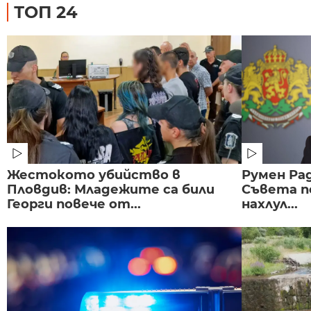
ТОП 24
Жестокото убийство в
Румен Рад
Пловдив: Младежите са били
Съвета п
Георги повече от...
нахлул...