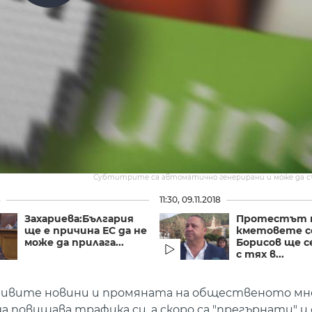
Субтитрите са автоматично генерирани и може да 
8
11:30, 09.11.2018
Захариева:България
Протестът 
ще е причина ЕС да не
кметовете с
може да прилага...
Борисов ще с
с тях в...
шивите новини и промяната на общественото мне
 повишава трафика си, а скоро са "прегърнати" и