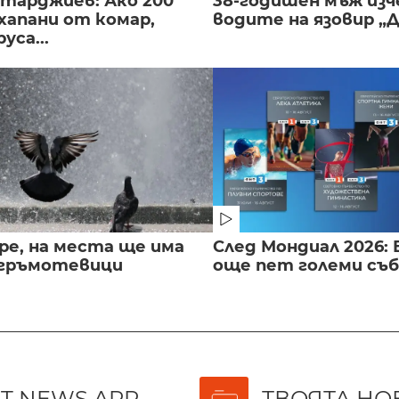
нтарджиев: Ако 200
38-годишен мъж изч
хапани от комар,
водите на язовир „
уса...
ре, на места ще има
След Мондиал 2026: 
 гръмотевици
още пет големи съ
T NEWS APP
ТВОЯТА НО