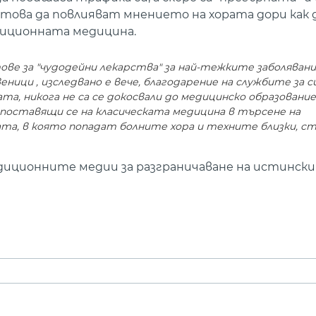
ова да повлияват мнението на хората дори как д
иционната медицина.
ве за "чудодейни лекарства" за най-тежките заболявани
ици , изследвано е вече, благодарение на службите за с
а, никога не са се докосвали до медицинско образование,
опоставящи се на класическата медицина в търсене на
ата, в която попадат болните хора и техните близки, с
диционните медии за разграничаване на истинск