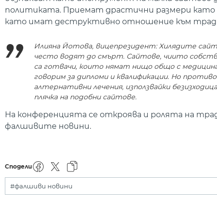
политиката. Приемат драстични размери като т
като имат деструктивно отношение към трад
Илияна Йотова, вицепрезидент: Хилядите сайто
често водят до смърт. Сайтове, чиито собствен
са готвачи, които нямат нищо общо с медицинат
говорим за дипломи и квалификации. Но против
алтернативни лечения, използвайки безизходиц
плячка на подобни сайтове.
На конференцията се откроява и ролята на тра
фалшивите новини.
Сподели
#фалшиви новини