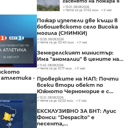
гасенето на пожара в
Асеновградско
15:01, 08.08.2026
Чете се за: 01:02 мин.
У нас
(СНИМКИ)
Пожар изпепели две къщи в
бобошевското село Висока
могила (СНИМКИ)
13:29, 08.08.2026
Чете се за: 00:40 мин.
У нас
Земеделският министър:
Има "аномалии" в цените на...
11:45, 08.08.2026
Чете се за: 01:17 мин.
У нас
йското
 атлетика -
Проверките на НАП: Почти
всеки втори обект по
Южното Черноморие е с...
10:21, 08.08.2026
Чете се за: 02:02 мин.
У нас
ЕКСКЛУЗИВНО ЗА БНТ: Луис
Фонси: "Despacito" е
песента,...