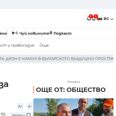
2
0
BG
ено
Чуй новините
Подкаст
ост и правосъдие
Още
ЪЛГАРСКОТО ВЪЗДУШНО ПРОСТРАНСТВО * * * НЯМА ПОРАЖ
за
Реклама
ОЩЕ ОТ: ОБЩЕСТВО
A+
A-
Запази