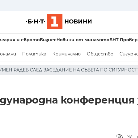
лгария и еврото
Бизнес
Новини от миналото
БНТ Провер
онални
Политика
Криминално
Общество
Сигурн
ДАНИЕ НА СЪВЕТА ПО СИГУРНОСТТА: ДРОН Е НАХЛУЛ В Б
ждународна конференция 