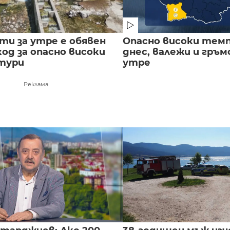
сти за утре е обявен
Опасно високи тем
од за опасно високи
днес, валежи и гръ
тури
утре
Реклама