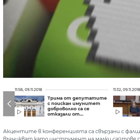
11:58, 09.11.2018
11:32, 09.11.201
Трима от депутатите
с поискан имунитет
доброволно са се
отказали от...
Акцентите в конференцията са свързани с фал
възникват като инструмент на малки сайтове да