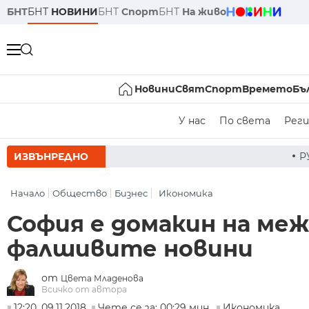
БНТ
БНТ
НОВИНИ
БНТ
Спорт
БНТ
На живо
Новини
Свят
Спорт
Времето
Бъ
У нас
По света
Реги
ИЗВЪНРЕДНО
РУМЕН РАДЕВ СЛЕД ЗАСЕ
Начало
Общество
Бизнес
Икономика
София е домакин на ме
фалшивите новини
от
Цвета Младенова
Всичко от автора
12:20, 09.11.2018
Чете се за: 00:29 мин.
Икономика