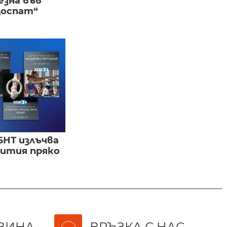
езна във
Доспат“
БНТ излъчва
бития пряко
ВИНА
ВРЪЗКА С НАС