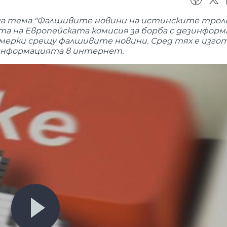
на тема "Фалшивите новини на истинските троло
 на Европейската комисия за борба с дезинформ
ерки срещу фалшивите новини. Сред тях е изг
езинформацията в интернет.