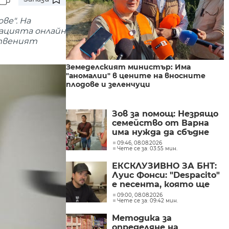
ве". На
ацията онлайн
отвеният
Земеделският министър: Има
"аномалии" в цените на вносните
плодове и зеленчуци
Зов за помощ: Незрящо
семейство от Варна
има нужда да сбъдне
една мечта
09:46, 08.08.2026
Чете се за: 03:55 мин.
ЕКСКЛУЗИВНО ЗА БНТ:
Луис Фонси: "Despacito"
е песента, която ще
изпълнявам до края на
09:00, 08.08.2026
Чете се за: 09:42 мин.
живота си
Методика за
определяне на