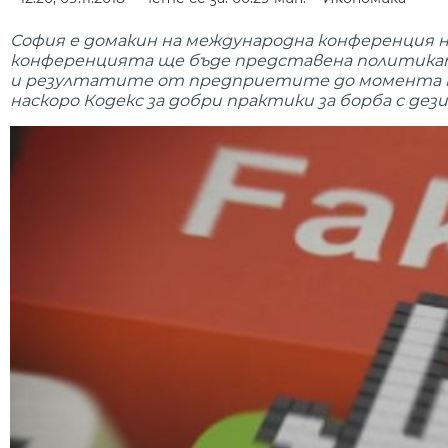
София е домакин на международна конференция 
конференцията ще бъде представена политиката
и резултатите от предприетите до момента м
наскоро Кодекс за добри практики за борба с д