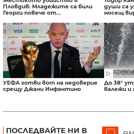
Жестокото убийство в
Тодор Ка
Пловдив: Младежите са били
души са у
Георги повече от...
носещ вир
УЕФА готви вот на недоверие
До 38° ут
срещу Джани Инфантино
валежи и
ПОСЛЕДВАЙТЕ НИ В
BN