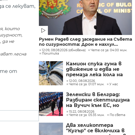
а се лекуват,
я, които
игурност,
Румен Радев след заседание на Съвета
 да не
по сигурността: Дрон е нахлул...
12:09, 08.08.2026 (обновена)
Чете се за: 04:00 мин.
тават лесна
Политика
Камион спука гума в
движение и едва не
ите от
премаза лека кола на
Подбалканския път
12:00, 08.08.2026
Чете се за: 01:07 мин.
У нас
(СНИМКИ)
Зеленски в Белград:
Разбирам скептицизма
на Вучич към ЕС, но
Украйна е във война и
15:22, 08.08.2026
Чете се за: 05:35 мин.
По света
няма време за
скептицизъм
Два хеликоптера
"Кугър" се включиха в