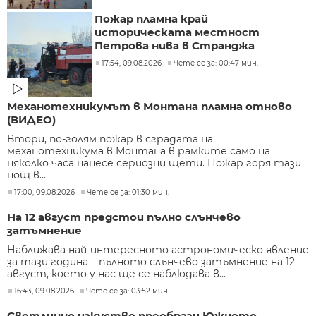
Пожар пламна край
историческата местност
Петрова нива в Странджа
17:54, 09.08.2026
Чете се за: 00:47 мин.
Механотехникумът в Монтана пламна отново
(ВИДЕО)
Втори, по-голям пожар в сградата на
механотехникума в Монтана в рамките само на
няколко часа нанесе сериозни щети. Пожар горя тази
нощ в...
17:00, 09.08.2026
Чете се за: 01:30 мин.
На 12 август предстои пълно слънчево
затъмнение
Наближава най-интересното астрономическо явление
за тази година – пълното слънчево затъмнение на 12
август, което у нас ще се наблюдава в...
16:43, 09.08.2026
Чете се за: 03:52 мин.
Светлинно изкуство преобрази Южното