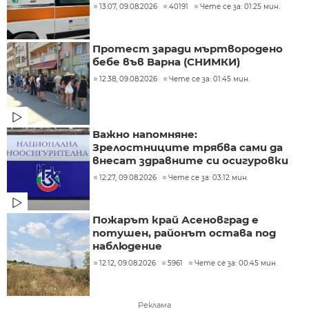
13:07, 09.08.2026
40191
Чете се за: 01:25 мин.
Протест заради мъртвородено
бебе във Варна (СНИМКИ)
12:38, 09.08.2026
Чете се за: 01:45 мин.
Важно напомняне:
Зрелостниците трябва сами да
внесат здравните си осигуровки
12:27, 09.08.2026
Чете се за: 03:12 мин.
Пожарът край Асеновград е
потушен, районът остава под
наблюдение
12:12, 09.08.2026
5961
Чете се за: 00:45 мин.
Реклама