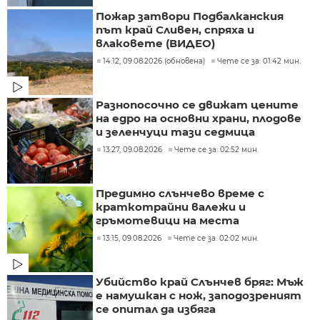
Пожар затвори Подбалканския
път край Сливен, спряха и
влаковете (ВИДЕО)
14:12, 09.08.2026 (обновена)
Чете се за: 01:42 мин.
Разнопосочно се движат цените
на едро на основни храни, плодове
и зеленчуци тази седмица
13:27, 09.08.2026
Чете се за: 02:52 мин.
Предимно слънчево време с
краткотрайни валежи и
гръмотевици на места
13:15, 09.08.2026
Чете се за: 02:02 мин.
Убийство край Слънчев бряг: Мъж
е намушкан с нож, заподозреният
се опитал да избяга