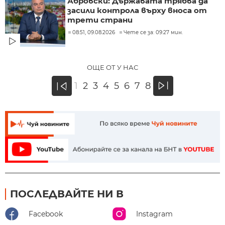
Абровски: Държавата трябва да
засили контрола върху вноса от
трети страни
08:51, 09.08.2026
Чете се за: 09:27 мин.
ОЩЕ ОТ У НАС
»
1
2
3
4
5
6
7
8
«
ПОСЛЕДВАЙТЕ НИ В
Facebook
Instagram