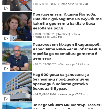
10:47, 09.08.2026
Чете се за: 01:20 мин.
Президентът Илияна Йотова:
Очаквам докладите на службите
какъв е дронът и каква е била
неговата роля
10:18, 09.08.2026 (обновена)
6584
Чете се за: 02:50 мин.
Психологът Младен Владимиров:
Агресията няма лесни обяснения,
трябва да поставим детето в
центъра
09:53, 09.08.2026
Чете се за: 04:45 мин.
Над 900 деца са записани за
безплатни профилактични
прегледи в новата детска
болница в Бургас
09:31, 09.08.2026
Чете се за: 05:27 мин.
Земеделският министър Пламен