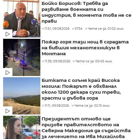
Бойко Борисов: Трябва да
развиваме военната си
индустрия, в момента това не се
прави
11:51, 09.08.2026
5734
Чете се за: 01:02 мин.
Пожар горя тази нощ в сградата
на бившия механотехникум в
Монтана
11:39, 09.08.2026
Чете се за: 00:45 мин.
Битката с огъня край Висока
могила: Пожарът е обхванал
около 1200 декара сухи треви,
храсти и дъбова гора
11:11, 09.08.2026
Чете се за: 02:15 мин.
Президентът отново ще
призове правителството на
Северна Македония да съдейства
за лечението на Ива Михайлова