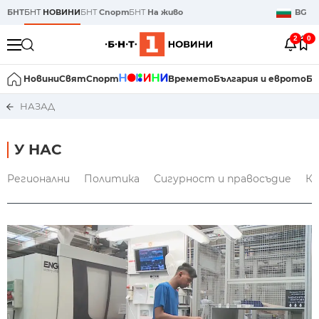
БНТ
БНТ
НОВИНИ
БНТ
Спорт
БНТ
На живо
BG
2
0
Новини
Свят
Спорт
Времето
България и еврото
Би
НАЗАД
У НАС
Регионални
Политика
Сигурност и правосъдие
Кр