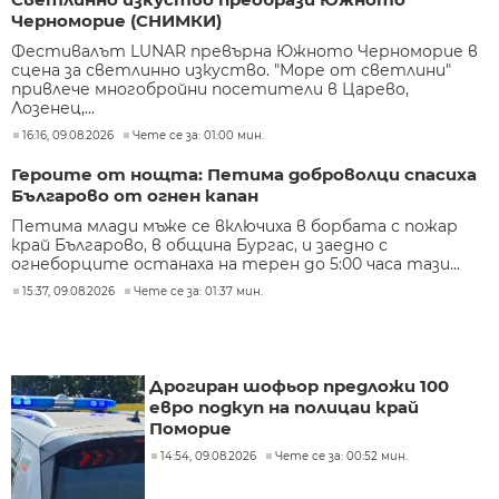
Черноморие (СНИМКИ)
Фестивалът LUNAR превърна Южното Черноморие в
сцена за светлинно изкуство. "Море от светлини"
привлече многобройни посетители в Царево,
Лозенец,...
16:16, 09.08.2026
Чете се за: 01:00 мин.
Героите от нощта: Петима доброволци спасиха
Българово от огнен капан
Петима млади мъже се включиха в борбата с пожар
край Българово, в община Бургас, и заедно с
огнеборците останаха на терен до 5:00 часа тази...
15:37, 09.08.2026
Чете се за: 01:37 мин.
Дрогиран шофьор предложи 100
евро подкуп на полицаи край
Поморие
14:54, 09.08.2026
Чете се за: 00:52 мин.