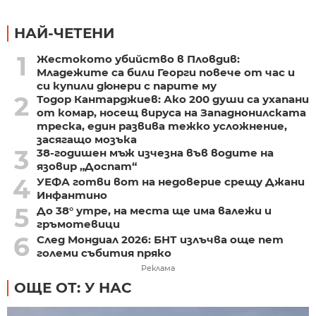
НАЙ-ЧЕТЕНИ
1
Жестокото убийство в Пловдив:
Младежите са били Георги повече от час и
си купили дюнери с парите му
2
Тодор Кантарджиев: Ако 200 души са ухапани
от комар, носещ вируса на Западнонилската
треска, един развива тежко усложнение,
засягащо мозъка
3
38-годишен мъж изчезна във водите на
язовир „Доспат“
4
УЕФА готви вот на недоверие срещу Джани
Инфантино
5
До 38° утре, на места ще има валежи и
гръмотевици
6
След Мондиал 2026: БНТ излъчва още пет
големи събития пряко
Реклама
ОЩЕ ОТ: У НАС