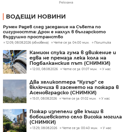
Реклама
ВОДЕЩИ НОВИНИ
Румен Радев след заседание на Съвета по
сигурността: Дрон е нахлул в българското
въздушно пространство
12:09, 08.08.2026 (обновена)
Чете се за: 04:00 мин.
Политика
Камион спука гума в движение и
едва не премаза лека кола на
Подбалканския път (СНИМКИ)
12:00, 08.08.2026
Чете се за: 01:07 мин.
У нас
Два хеликоптера "Кугър" се
включиха в гасенето на пожара в
Асеновградско (СНИМКИ)
15:01, 08.08.2026
Чете се за: 01:02 мин.
У нас
Пожар изпепели две къщи в
бобошевското село Висока могила
(СНИМКИ)
13:29, 08.08.2026
Чете се за: 00:40 мин.
У нас