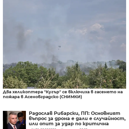
Два хеликоптера "Кугър" се включиха в гасенето на
пожара в Асеновградско (СНИМКИ)
Радослав Рибарски, ПП: Основният
въпрос за дрона е дали е случайност,
или опит за удар по критична
инфраструктура