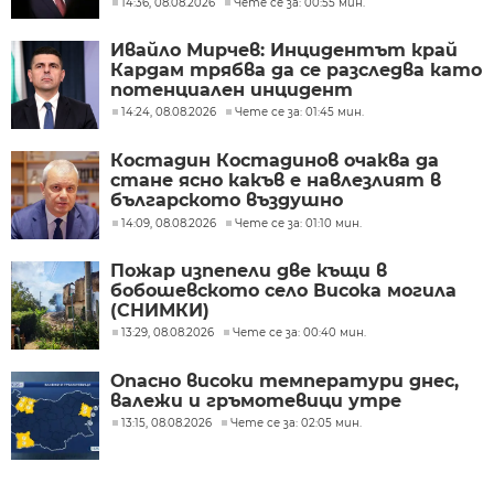
14:36, 08.08.2026
Чете се за: 00:55 мин.
Ивайло Мирчев: Инцидентът край
Кардам трябва да се разследва като
потенциален инцидент
14:24, 08.08.2026
Чете се за: 01:45 мин.
Костадин Костадинов очаква да
стане ясно какъв е навлезлият в
българското въздушно
пространство дрон
14:09, 08.08.2026
Чете се за: 01:10 мин.
Пожар изпепели две къщи в
бобошевското село Висока могила
(СНИМКИ)
13:29, 08.08.2026
Чете се за: 00:40 мин.
Опасно високи температури днес,
валежи и гръмотевици утре
13:15, 08.08.2026
Чете се за: 02:05 мин.