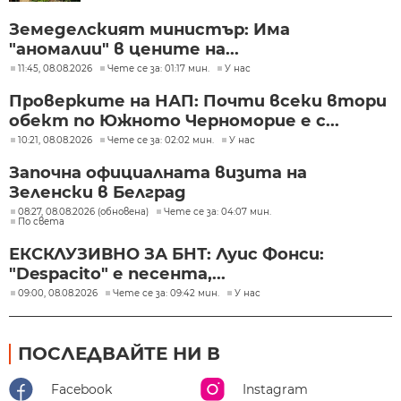
Земеделският министър: Има
"аномалии" в цените на...
11:45, 08.08.2026
Чете се за: 01:17 мин.
У нас
Проверките на НАП: Почти всеки втори
обект по Южното Черноморие е с...
10:21, 08.08.2026
Чете се за: 02:02 мин.
У нас
Започна официалната визита на
Зеленски в Белград
08:27, 08.08.2026 (обновена)
Чете се за: 04:07 мин.
По света
ЕКСКЛУЗИВНО ЗА БНТ: Луис Фонси:
"Despacito" е песента,...
09:00, 08.08.2026
Чете се за: 09:42 мин.
У нас
ПОСЛЕДВАЙТЕ НИ В
Facebook
Instagram