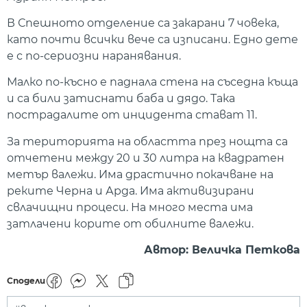
В Спешното отделение са закарани 7 човека,
като почти всички вече са изписани. Едно дете
е с по-сериозни наранявания.
Малко по-късно е паднала стена на съседна къща
и са били затиснати баба и дядо. Така
пострадалите от инцидента стават 11.
За територията на областта през нощта са
отчетени между 20 и 30 литра на квадратен
метър валежи. Има драстично покачване на
реките Черна и Арда. Има активизирани
свлачищни процеси. На много места има
затлачени корите от обилните валежи.
Автор: Величка Петкова
Сподели