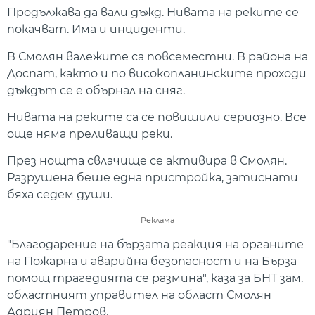
Продължава да вали дъжд. Нивата на реките се
покачват. Има и инциденти.
В Смолян валежите са повсеместни. В района на
Доспат, както и по високопланинските проходи
дъждът се е обърнал на сняг.
Нивата на реките са се повишили сериозно. Все
още няма преливащи реки.
През нощта свлачище се активира в Смолян.
Разрушена беше една пристройка, затиснати
бяха седем души.
Реклама
"Благодарение на бързата реакция на органите
на Пожарна и аварийна безопасност и на Бърза
помощ трагедията се размина", каза за БНТ зам.
областният управител на област Смолян
Адриян Петров.