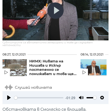
Субтитрите са автоматично генерирани и може да съдържат
неточности.
08:27, 12.01.2021
08:14, 12.01.2021
НИМХ: Нивата на
Д
Нишава и Искър
постепенно се
понижават и това ще...
к
Слушай новината
-01:29
Play
Mute
Setti
Обстановката в Смоляско се влошава.