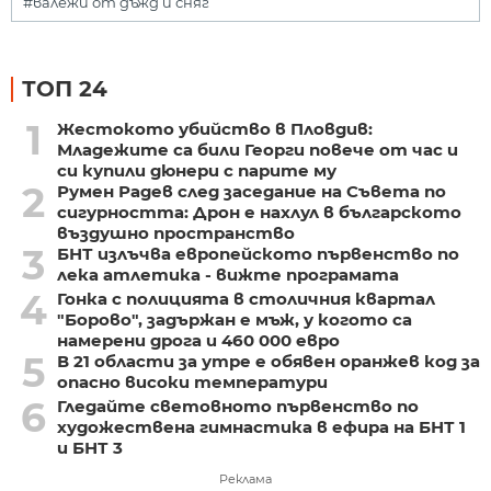
#валежи от дъжд и сняг
ТОП 24
1
Жестокото убийство в Пловдив:
Младежите са били Георги повече от час и
си купили дюнери с парите му
2
Румен Радев след заседание на Съвета по
сигурността: Дрон е нахлул в българското
въздушно пространство
3
БНТ излъчва европейското първенство по
лека атлетика - вижте програмата
4
Гонка с полицията в столичния квартал
"Борово", задържан е мъж, у когото са
намерени дрога и 460 000 евро
5
В 21 области за утре е обявен оранжев код за
опасно високи температури
6
Гледайте световното първенство по
художествена гимнастика в ефира на БНТ 1
и БНТ 3
Реклама