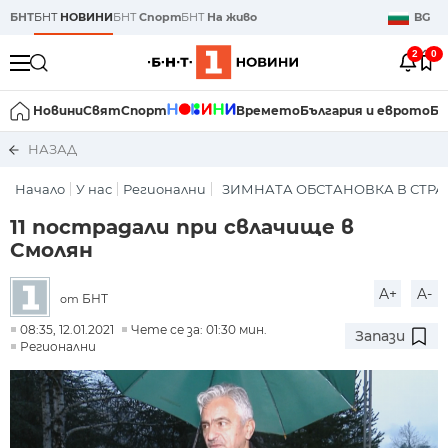
БНТ
БНТ
НОВИНИ
БНТ
Спорт
БНТ
На живо
BG
2
0
Новини
Свят
Спорт
Времето
България и еврото
Би
НАЗАД
Начало
У нас
Регионални
ЗИМНАТА ОБСТАНОВКА В СТРА
11 пострадали при свлачище в
Смолян
A+
A-
БНТ
от
08:35, 12.01.2021
Чете се за: 01:30 мин.
Запази
Регионални