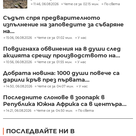
седмицата
11:46, 06.08.2026
Чете се за: 02:15 мин.
По света
Съдът спря предварителното
изпълнение на заповедите за събаряне
на...
15:06, 06.08.2026
Чете се за: 01:02 мин.
У нас
Повдигнаха обвинения на 8 души след
акцията срещу производството на...
10:56, 06.08.2026
Чете се за: 01:55 мин.
У нас
Добрата новина: 1000 души повече са
дарили кръв през първата...
14:50, 06.08.2026
Чете се за: 04:07 мин.
У нас
Последните слонове в зоопарк в
Република Южна Африка са в центъра...
14:21, 06.08.2026
Чете се за: 04:50 мин.
По света
ПОСЛЕДВАЙТЕ НИ В