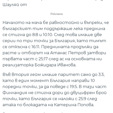
Шауляй от
Реклама
Началото на мача бе равностойно и въпреки, че
българският тим поддържаше лека преднина
се стигна до 8:8 и 10:10. След това имаше две
серии по три точки за България, като тимът
се откъсна с 16:11. Преднината продължи да
расте и отборът на Атанас Петров затвори
първата част с 25:17 след ас на основната ни
реализаторка Божидара Иванова.
Във втория гейм имаше паритет само до 3:3,
като в един момент България направи 10
поредни точки, за да поведе с 19:5. В тази част
Финландия не стигна дори до двуцифрен брой
точки, като България се наложи с 25:9 след
атака по блокадата на Катерина Попова.