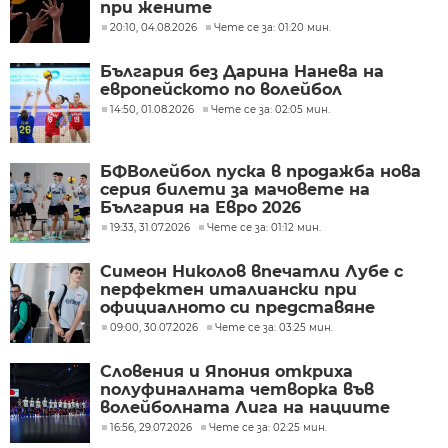
при жените
20:10, 04.08.2026
Чете се за: 01:20 мин.
България без Дарина Нанева на
европейското по волейбол
14:50, 01.08.2026
Чете се за: 02:05 мин.
БФВолейбол пуска в продажба нова
серия билети за мачовете на
България на Евро 2026
19:33, 31.07.2026
Чете се за: 01:12 мин.
Симеон Николов впечатли Лубе с
перфектен италиански при
официалното си представяне
09:00, 30.07.2026
Чете се за: 03:25 мин.
Словения и Япония откриха
полуфиналната четворка във
волейболната Лига на нациите
16:56, 29.07.2026
Чете се за: 02:25 мин.