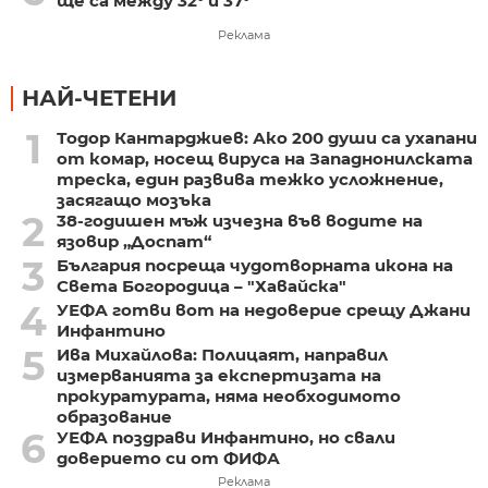
ще са между 32° и 37°
Реклама
НАЙ-ЧЕТЕНИ
1
Тодор Кантарджиев: Ако 200 души са ухапани
от комар, носещ вируса на Западнонилската
треска, един развива тежко усложнение,
засягащо мозъка
2
38-годишен мъж изчезна във водите на
язовир „Доспат“
3
България посреща чудотворната икона на
Света Богородица – "Хавайска"
4
УЕФА готви вот на недоверие срещу Джани
Инфантино
5
Ива Михайлова: Полицаят, направил
измерванията за експертизата на
прокуратурата, няма необходимото
образование
6
УЕФА поздрави Инфантино, но свали
доверието си от ФИФА
Реклама