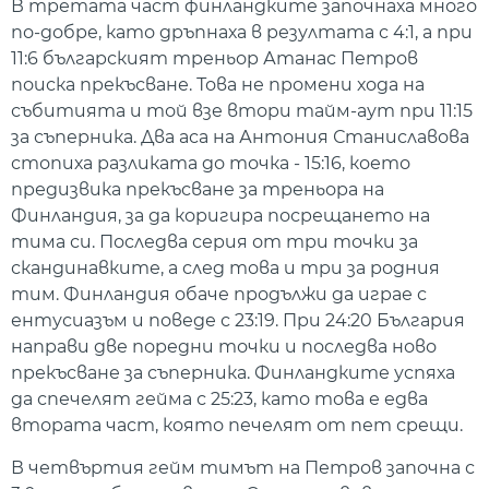
В третата част финландките започнаха много
по-добре, като дръпнаха в резултата с 4:1, а при
11:6 българският треньор Атанас Петров
поиска прекъсване. Това не промени хода на
събитията и той взе втори тайм-аут при 11:15
за съперника. Два аса на Антония Станиславова
стопиха разликата до точка - 15:16, което
предизвика прекъсване за треньора на
Финландия, за да коригира посрещането на
тима си. Последва серия от три точки за
скандинавките, а след това и три за родния
тим. Финландия обаче продължи да играе с
ентусиазъм и поведе с 23:19. При 24:20 България
направи две поредни точки и последва ново
прекъсване за съперника. Финландките успяха
да спечелят гейма с 25:23, като това е едва
втората част, която печелят от пет срещи.
В четвъртия гейм тимът на Петров започна с