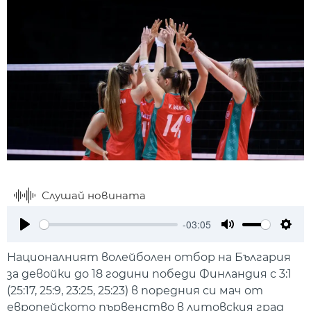
Слушай новината
-03:05
Play
Mute
Setti
Националният волейболен отбор на България
за девойки до 18 години победи Финландия с 3:1
(25:17, 25:9, 23:25, 25:23) в поредния си мач от
европейското първенство в литовския град