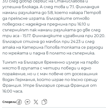
3:0 след добър сервис на Станиславова и
успешна блокада. А след това и 7:1. Финландия
намали разликата до 5:8, което накара Петров
да прекъсне играта. Българките отново
поведоха с надеждна преднина при 16:10 и
съперникът пак намали разликата до две след
три аса - 15:17. Финландките изравниха при 20:20.
България стигна до мачбол при 24:23 и след
атака на Катерина Попова топката се разходи
по мрежата и падна в полето на съперника.
Тимът на България временно излезе на първо
място в групата с четири победи и едно
поражение, но и с мач повече от досегашния
водач Германия, който играе по-късно срещу
Франция. Утре България среща Франция от
16:00 часа.
Сподели