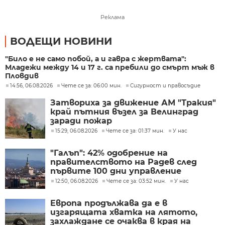
Реклама
ВОДЕЩИ НОВИНИ
"Било е не само побой, а и гавра с жертвата":
Младежи между 14 и 17 г. са пребили до смърт мъж в
Пловдив
14:56, 06.08.2026
Чете се за: 06:00 мин.
Сигурност и правосъдие
Затвориха за движение АМ "Тракия"
край пътния възел за Велинград
заради пожар
15:29, 06.08.2026
Чете се за: 01:37 мин.
У нас
"Галъп": 42% одобрение на
правителството на Радев след
първите 100 дни управление
12:50, 06.08.2026
Чете се за: 03:52 мин.
У нас
Европа продължава да е в
изгарящата хватка на лятото,
захлаждане се очаква в края на