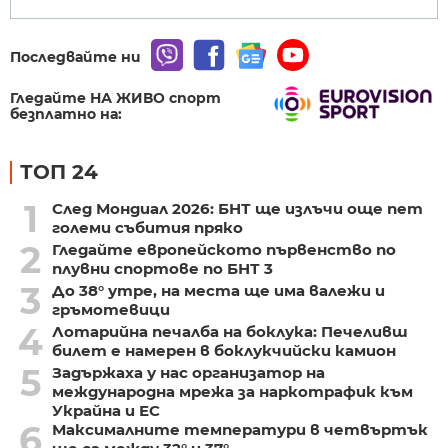
Последвайте ни
Гледайте НА ЖИВО спорт
безплатно на:
ТОП 24
1
След Мондиал 2026: БНТ ще излъчи още пет
големи събития пряко
2
Гледайте европейското първенство по
плувни спортове по БНТ 3
3
До 38° утре, на места ще има валежи и
гръмотевици
4
Лотарийна печалба на боклука: Печеливш
билет е намерен в боклукчийски камион
5
Задържаха у нас организатор на
международна мрежа за наркотрафик към
Украйна и ЕС
6
Максималните температури в четвъртък