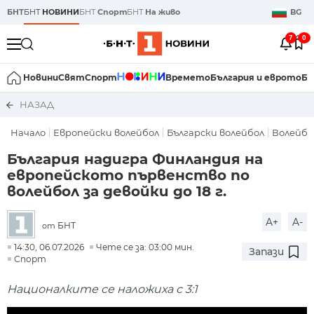
БНТ
БНТ
НОВИНИ
БНТ
Спорт
БНТ
На живо
BG
7
0
Новини
Свят
Спорт
Времето
България и еврото
Би
НАЗАД
Начало
Европейски волейбол
Български волейбол
Волейбо
България надигра Финландия на
европейското първенство по
волейбол за девойки до 18 г.
A+
A-
БНТ
от
14:30, 06.07.2026
Чете се за: 03:00 мин.
Запази
Спорт
Националките се наложиха с 3:1