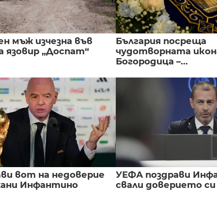
ен мъж изчезна във
България посреща
а язовир „Доспат“
чудотворната икон
Богородица –...
ви вот на недоверие
УЕФА поздрави Инфа
ани Инфантино
свали доверието с