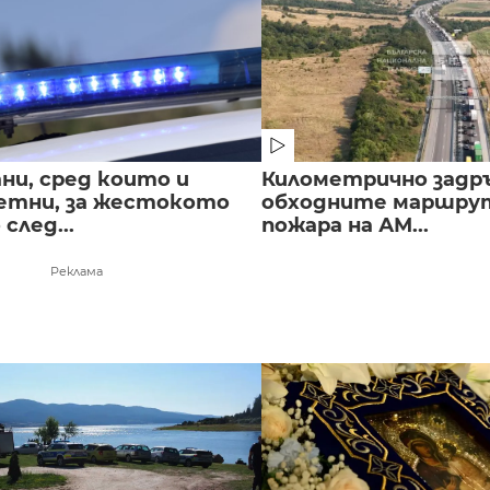
ни, сред които и
Километрично задр
етни, за жестокото
обходните маршрут
след...
пожара на АМ...
Реклама