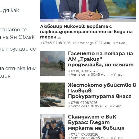
идя как
Любомир Николов: Борбата с
ед като се
наркоразпространението се води на
 на Ян Облак.
терен,...
07:45, 07.08.2026
Чете се за: 01:17 мин.
У нас
ни позиции се
Гасенето на пожара на
АМ „Тракия“
продължава, но огънят
а стъпка към
е локализиран
07:10, 07.08.2026
Чете се за: 00:45 мин.
У нас
вшия
Жестокото убийство в
Пловдив:
Прокуратурата внася
искане „задържане под
07:18, 07.08.2026
Чете се за: 01:05 мин.
У нас
стража“
Скандалът с ВиК-
Бургас: Гледат
мярката на бившия
директор
07:24, 07.08.2026
Чете се за: 00:45 мин.
У нас