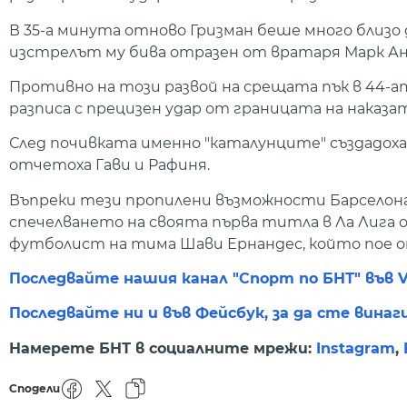
В 35-а минута отново Гризман беше много близо 
изстрелът му бива отразен от вратаря Марк Ан
Противно на този развой на срещата пък в 44-ат
разписа с прецизен удар от границата на наказа
След почивката именно "каталунците" създадоха
отчетоха Гави и Рафиня.
Въпреки тези пропилени възможности Барселона
спечелването на своята първа титла в Ла Лига о
футболист на тима Шави Ернандес, който пое от
Последвайте нашия канал "Спорт по БНТ" във V
Последвайте ни и във Фейсбук, за да сте винаг
Намерете БНТ в социалните мрежи:
Instagram
,
Сподели