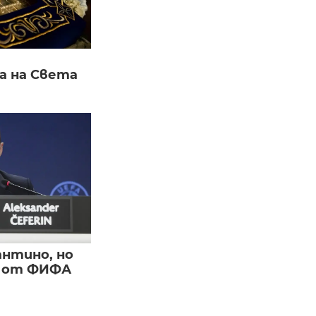
а на Света
нтино, но
и от ФИФА