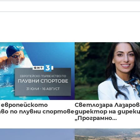
 европейското
Светлозара Лазаров
во по плувни спортове
директор на дирек
„Програмно...