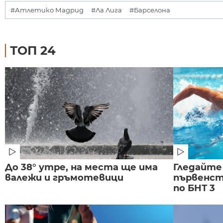
#Атлетико Мадрид
#Ла Лига
#Барселона
ТОП 24
До 38° утре, на места ще има
Гледайте
валежи и гръмотевици
първенст
по БНТ 3