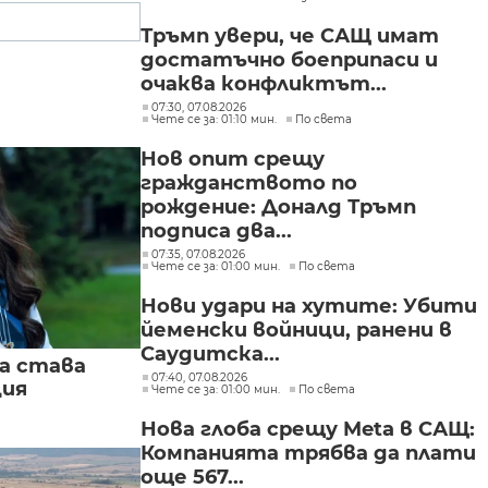
Тръмп увери, че САЩ имат
достатъчно боеприпаси и
очаква конфликтът...
07:30, 07.08.2026
Чете се за: 01:10 мин.
По света
Нов опит срещу
гражданството по
рождение: Доналд Тръмп
подписа два...
07:35, 07.08.2026
Чете се за: 01:00 мин.
По света
Нови удари на хутите: Убити
йеменски войници, ранени в
Саудитска...
а става
07:40, 07.08.2026
ция
Чете се за: 01:00 мин.
По света
Нова глоба срещу Meta в САЩ:
Компанията трябва да плати
още 567...