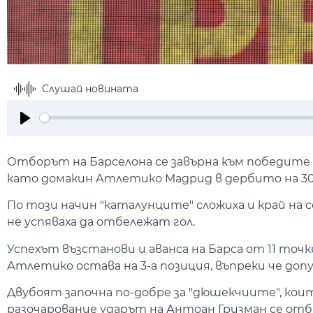
Слушай новината
Play
Отборът на Барселона се завърна към победите 
като домакин Атлетико Мадрид в дербито на 30-
По този начин "каталунците" сложиха и край на 
не успяваха да отбележат гол.
Успехът възстанови и аванса на Барса от 11 точ
Атлетико остава на 3-а позиция, въпреки че доп
Двубоят започна по-добре за "дюшекчиите", кои
разочарование ударът на Антоан Гризман се отб