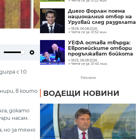
Чете се за: 01:22 мин.
Диего Форлан поема
националния отбор на
Уругвай след раздялата
с Марсело Биелса
18:28, 06.08.2026
Чете се за: 01:52 мин.
УЕФА остава твърда:
Европейските отбори
продължават бойкота
ute
Settings
на турнирите на
18:25, 06.08.2026
Чете се за: 01:40 мин.
ФИФА
игра с 1:0
Реклама
нири, в които
ВОДЕЩИ НОВИНИ
ига, докато
ари насам.
 но за тяхно