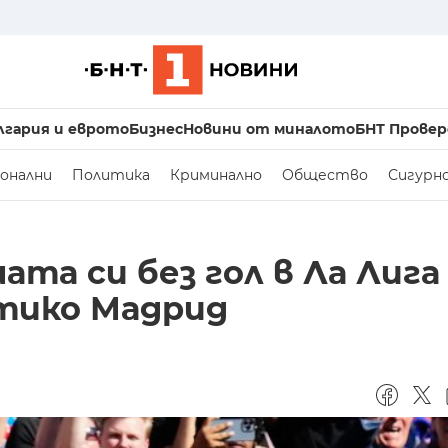
лгария и еврото
Бизнес
Новини от миналото
БНТ Провер
онални
Политика
Криминално
Общество
Сигурн
та си без гол в Ла Лига
тико Мадрид