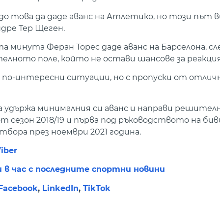
до това да даде аванс на Атлетико, но този път в
дре Тер Щеген.
а минута Феран Торес даде аванс на Барселона, сл
телното поле, който не остави шансове за реакция
 по-интересни ситуации, но с пропуски от отлич
 удържа минималния си аванс и направи решителн
т сезон 2018/19 и първа под ръководството на би
бора през ноември 2021 година.
iber
и в час с последните спортни новини
Facebook
,
LinkedIn
,
TikTok