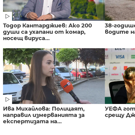
Тодор Кантарджиев: Ако 200
38-годиш
души са ухапани от комар,
водите н
носещ вируса...
Ива Михайлова: Полицаят,
УЕФА гот
направил измерванията за
срещу Дж
експертизата на...