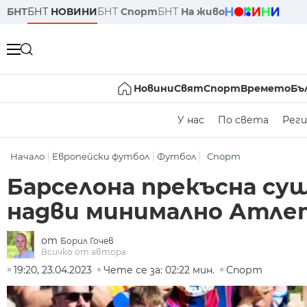
БНТ
БНТ
НОВИНИ
БНТ
Спорт
БНТ
На живо
Новини
Свят
Спорт
Времето
Бъ
У нас
По света
Реги
Начало
Европейски футбол
Футбол
Спорт
Барселона прекъсна суша
надви минимално Атле
от
Борил Гочев
Всичко от автора
19:20, 23.04.2023
Чете се за: 02:22 мин.
Спорт