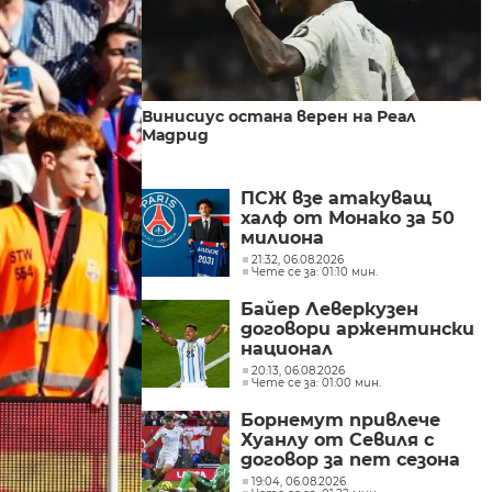
Винисиус остана верен на Реал
Мадрид
ПСЖ взе атакуващ
халф от Монако за 50
милиона
21:32, 06.08.2026
Чете се за: 01:10 мин.
Байер Леверкузен
договори аржентински
национал
20:13, 06.08.2026
Чете се за: 01:00 мин.
Борнемут привлече
Хуанлу от Севиля с
договор за пет сезона
19:04, 06.08.2026