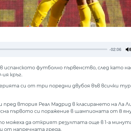
-02:06
M
в испанското футболно първенство, след като над
ия кръг.
серията си от три поредни двубоя във всички тур
ки пред втория Реал Мадрид в класирането на Ла Л
усна първото си поражение в шампионата от 8 яну
то можеха да открият резултата още в 1-а минута,
и от напречната греда.