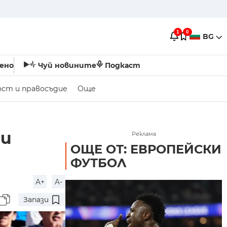
1
0
BG
ено
Чуй новините
Подкаст
ост и правосъдие
Още
 и
Реклама
ОЩЕ ОТ: ЕВРОПЕЙСКИ
ФУТБОЛ
A+
A-
Запази