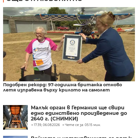
Подобрен рекорд: 97-годишна британка отново
летя изправена върху крилото на самолет
Малък орган в Германия ще свири
едно единствено произведение до
2640 г. (СНИМКИ)
17:39, 06.08.2026
Чете се за: 05:15 мин.