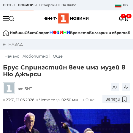
БНТ
БНТ
НОВИНИ
БНТ
Спорт
БНТ
На живо
BG
7
0
Новини
Свят
Спорт
Времето
България и еврото
Би
НАЗАД
Начало
Любопитно
Още
Брус Спрингстийн вече има музей в
Ню Джърси
A+
A-
БНТ
от
Запази
23:31, 12.06.2026
Чете се за: 02:50 мин.
Още