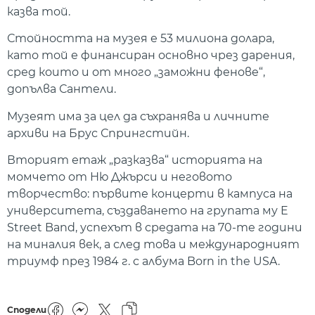
казва той.
Стойността на музея е 53 милиона долара,
като той е финансиран основно чрез дарения,
сред които и от много „заможни фенове“,
допълва Сантели.
Музеят има за цел да съхранява и личните
архиви на Брус Спрингстийн.
Вторият етаж „разказва“ историята на
момчето от Ню Джърси и неговото
творчество: първите концерти в кампуса на
университета, създаването на групата му E
Street Band, успехът в средата на 70-те години
на миналия век, а след това и международният
триумф през 1984 г. с албума Born in the USA.
Сподели