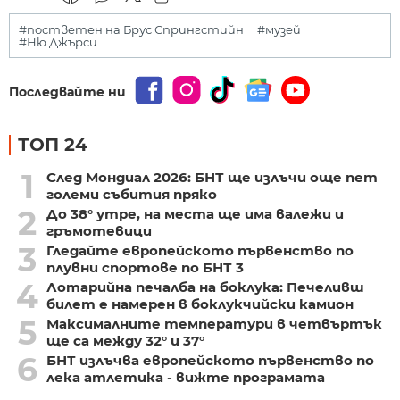
#постветен на Брус Спрингстийн
#музей
#Ню Джърси
Последвайте ни
ТОП 24
1
След Мондиал 2026: БНТ ще излъчи още пет
големи събития пряко
2
До 38° утре, на места ще има валежи и
гръмотевици
3
Гледайте европейското първенство по
плувни спортове по БНТ 3
4
Лотарийна печалба на боклука: Печеливш
билет е намерен в боклукчийски камион
5
Максималните температури в четвъртък
ще са между 32° и 37°
6
БНТ излъчва европейското първенство по
лека атлетика - вижте програмата