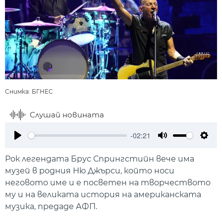
Снимка: БГНЕС
Слушай новината
-02:21
Play
Mute
Setti
Рок легендата Брус Спрингстийн вече има
музей в родния Ню Джърси, който носи
неговото име и е посветен на творчеството
му и на великата история на американската
музика, предаде АФП.