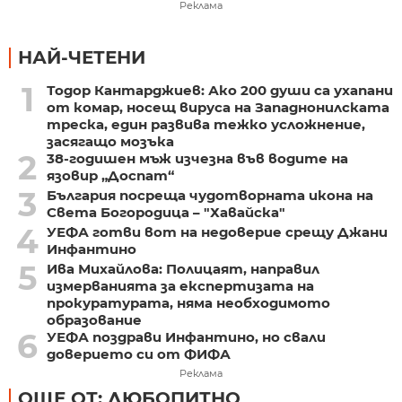
Реклама
НАЙ-ЧЕТЕНИ
1
Тодор Кантарджиев: Ако 200 души са ухапани
от комар, носещ вируса на Западнонилската
треска, един развива тежко усложнение,
засягащо мозъка
2
38-годишен мъж изчезна във водите на
язовир „Доспат“
3
България посреща чудотворната икона на
Света Богородица – "Хавайска"
4
УЕФА готви вот на недоверие срещу Джани
Инфантино
5
Ива Михайлова: Полицаят, направил
измерванията за експертизата на
прокуратурата, няма необходимото
образование
6
УЕФА поздрави Инфантино, но свали
доверието си от ФИФА
Реклама
ОЩЕ ОТ: ЛЮБОПИТНО