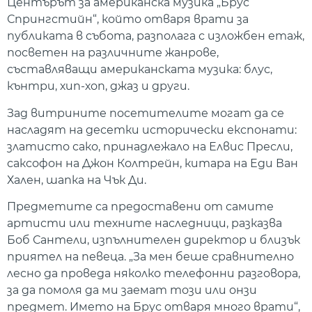
Центърът за американска музика „Брус
Спрингстийн“, който отваря врати за
публиката в събота, разполага с изложбен етаж,
посветен на различните жанрове,
съставляващи американската музика: блус,
кънтри, хип-хоп, джаз и други.
Зад витрините посетителите могат да се
насладят на десетки исторически експонати:
златисто сако, принадлежало на Елвис Пресли,
саксофон на Джон Колтрейн, китара на Еди Ван
Хален, шапка на Чък Ди.
Предметите са предоставени от самите
артисти или техните наследници, разказва
Боб Сантели, изпълнителен директор и близък
приятел на певеца. „За мен беше сравнително
лесно да проведа няколко телефонни разговора,
за да помоля да ми заемат този или онзи
предмет. Името на Брус отваря много врати“,