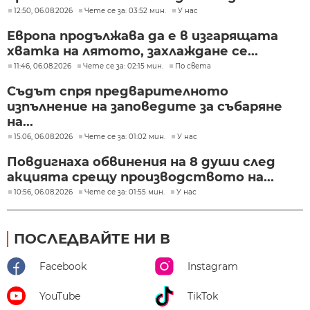
12:50, 06.08.2026
Чете се за: 03:52 мин.
У нас
Европа продължава да е в изгарящата
хватка на лятото, захлаждане се...
11:46, 06.08.2026
Чете се за: 02:15 мин.
По света
Съдът спря предварителното
изпълнение на заповедите за събаряне
на...
15:06, 06.08.2026
Чете се за: 01:02 мин.
У нас
Повдигнаха обвинения на 8 души след
акцията срещу производството на...
10:56, 06.08.2026
Чете се за: 01:55 мин.
У нас
ПОСЛЕДВАЙТЕ НИ В
Facebook
Instagram
YouTube
TikTok