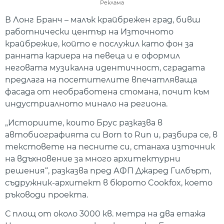
Реклама
В Лонг Бранч – малък крайбрежен град, бивш
работнически център на Източното
крайбрежие, който е послужил като фон за
ранната кариера на певеца и е оформил
неговата музикална идентичност, сградата
предлага на посетителите впечатляваща
фасада от необработена стомана, почит към
индустриалното минало на региона.
„Историите, които Брус разказва в
автобиографията си Born to Run и, разбира се, в
текстовете на песните си, станаха източник
на вдъхновение за много архитектурни
решения“, разказва пред АФП Джаред Гилбърт,
съдружник-архитект в бюрото Cookfox, което
ръководи проекта.
С площ от около 3000 кв. метра на два етажа