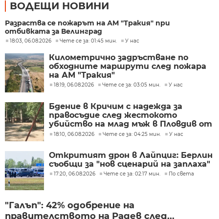
ВОДЕЩИ НОВИНИ
Разраства се пожарът на АМ "Тракия" при
отбивката за Велинград
18:03, 06.08.2026
Чете се за: 01:45 мин.
У нас
Километрично задръстване по
обходните маршрути след пожара
на АМ "Тракия"
18:19, 06.08.2026
Чете се за: 03:05 мин.
У нас
Бдение в Кричим с надежда за
правосъдие след жестокото
убийство на млад мъж в Пловдив от
тийнейджъри
18:10, 06.08.2026
Чете се за: 04:25 мин.
У нас
Откритият дрон в Лайпциг: Берлин
съобщи за "нов сценарий на заплаха"
17:20, 06.08.2026
Чете се за: 02:17 мин.
По света
"Галъп": 42% одобрение на
правителството на Радев след...