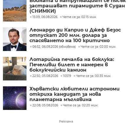
Войната и натрупващият се пясък
застрашават пирамидите в Судан
(СНИМКИ)
15:09, 06.08.2026
Чете се за: 02:15 мин.
Леонардо ди Каприо и Джеф Безос
отпускат 200 млн. долара за
спасяването на 100 критично
застрашени вида
06:52, 06.08.2026 (обновена)
Чете се за: 02:00 мин.
Лотарийна печалба на боклука:
Печеливш билет е намерен в
боклукчийски камион
22:50, 05.08.2026
10519
Чете се за: 00:35 мин.
Хърватски любители астрономи
откриха кандидат за нова
планетарна мъглявина
22:08, 05.08.2026
Чете се за: 02:20 мин.
Реклама