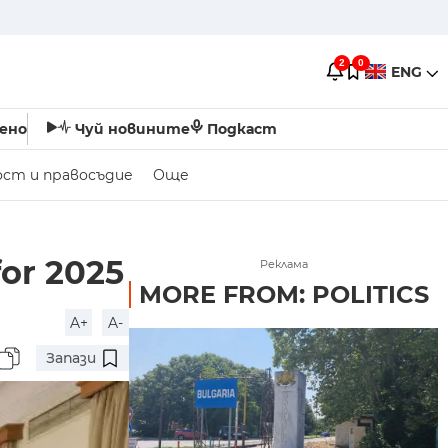
2
0
ENG
ено
Чуй новините
Подкаст
ост и правосъдие
Още
or 2025
Реклама
MORE FROM: POLITICS
A+
A-
Запази