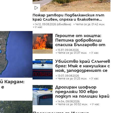
Пожар затвори Подбалканския път
край Сливен, спряха и влаковете...
14:12, 09.08.2026 (обновена)
Чете се за: 01:42 мин.
У нас
Героите от нощта:
Петима доброволци
спасиха Българово от
огнен капан
15:37, 09.08.2026
Чете се за: 01:37 мин.
У нас
Убийство край Слънчев
бряг: Мъж е намушкан с
нож, заподозреният се
опитал да избяга
13:07, 09.08.2026
Чете се за: 01:25 мин.
У нас
й Кардам:
 е
Дрогиран шофьор
предложи 100 евро
подкуп на полицаи край
Поморие
14:54, 09.08.2026
Чете се за: 00:52 мин.
У нас