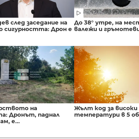
ев след заседание на
До 38° утре, на мес
о сигурността: Дрон е
валежи и гръмотев
рството на
Жълт код за високи
а: Дронът, паднал
температури в 5 о
м, е...