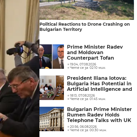
Political Reactions to Drone Crashing on
Bulgarian Territory
Prime Minister Radev
and Moldovan
Counterpart Tofan
Discuss Moldova's
19:04, 07.08.2026
Чете се за: 02:10 мин.
European Path in Phone
Call
President Iliana Iotova:
Bulgaria Has Potential in
Artificial Intelligence and
Businesses Are
18:13, 07.08.2026
Чете се за: 01:45 мин.
Recognising These
Opportunities
Bulgarian Prime Minister
Rumen Radev Holds
Telephone Talks with UK
Foreign Secretary Ed
20:56, 06.08.2026
Чете се за: 00:30 мин.
Miliband