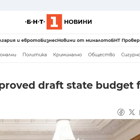
лгария и еврото
Бизнес
Новини от миналото
БНТ Провер
онални
Политика
Криминално
Общество
Сигурн
roved draft state budget f