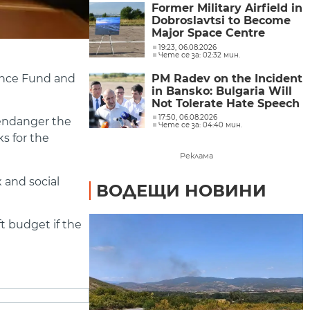
Former Military Airfield in
Dobroslavtsi to Become
Major Space Centre
Developing Space-
19:23, 06.08.2026
Чете се за: 02:32 мин.
Related Systems
rance Fund and
PM Radev on the Incident
in Bansko: Bulgaria Will
Not Tolerate Hate Speech
17:50, 06.08.2026
 endanger the
Чете се за: 04:40 мин.
s for the
Реклама
 and social
ВОДЕЩИ НОВИНИ
t budget if the