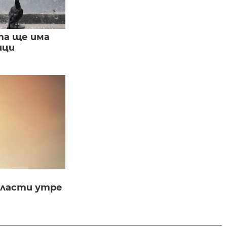
та ще има
ици
бласти утре