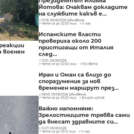
Президентът Илияна
Йотова: Очаквам докладите
на службите какъв е...
10:18, 09.08.2026 (обновена)
Чете се за: 02:50 мин.
У нас
Испанските власти
провериха около 200
реакции
пристигащи от Италия
а военен
след...
13:01, 09.08.2026
Чете се за: 02:02 мин.
По света
Иран и Оман са близо до
споразумение за нов
временен маршрут през...
08:05, 09.08.2026 (обновена)
Чете се за: 03:22 мин.
Близък изток
Важно напомняне:
Зрелостниците трябва сами
да внесат здравните си...
12:27, 09.08.2026
Чете се за: 03:12 мин.
У нас