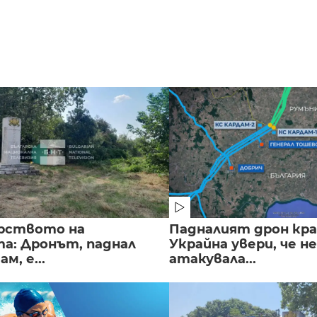
рството на
Падналият дрон кра
а: Дронът, паднал
Украйна увери, че не
м, е...
атакувала...