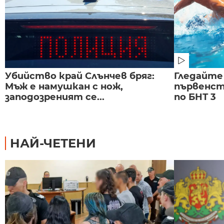
Убийство край Слънчев бряг:
Гледайте
Мъж е намушкан с нож,
първенст
заподозреният се...
по БНТ 3
НАЙ-ЧЕТЕНИ