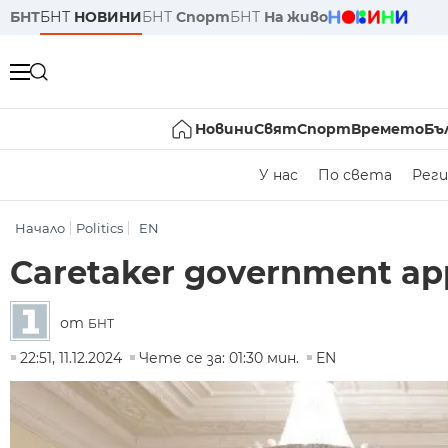
БНТ
БНТ
НОВИНИ
БНТ
Спорт
БНТ
На живо
Новини
Свят
Спорт
Времето
Бъ
У нас
По света
Реги
Начало
Politics
EN
Caretaker government app
от
БНТ
22:51, 11.12.2024
Чете се за: 01:30 мин.
EN