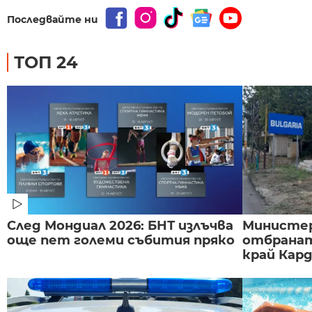
Последвайте ни
ТОП 24
След Мондиал 2026: БНТ излъчва
Министе
още пет големи събития пряко
отбранат
край Карда