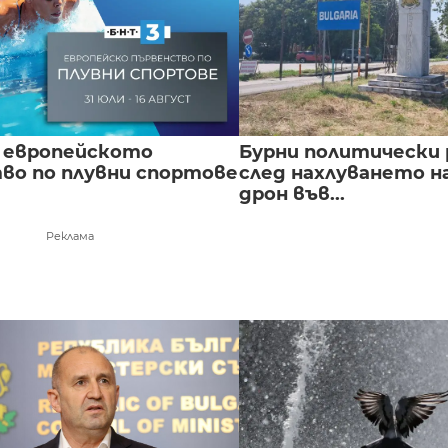
 европейското
Бурни политически 
во по плувни спортове
след нахлуването н
дрон във...
Реклама