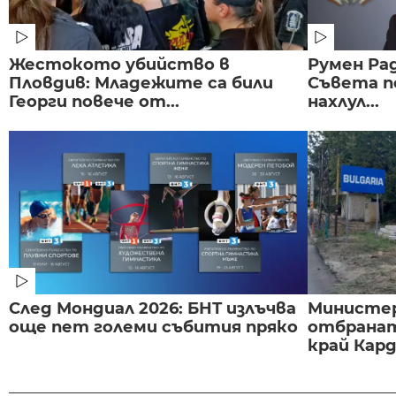
Жестокото убийство в
Румен Рад
Пловдив: Младежите са били
Съвета п
Георги повече от...
нахлул...
След Мондиал 2026: БНТ излъчва
Министе
още пет големи събития пряко
отбранат
край Карда