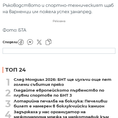
Ръководството и спортно-техническият щаб
на варненци им пожела успех занапред.
Реклама
Фото: БТА
Сподели
ТОП 24
1
След Мондиал 2026: БНТ ще излъчи още пет
големи събития пряко
2
Гледайте европейското първенство по
плувни спортове по БНТ 3
3
Лотарийна печалба на боклука: Печеливш
билет е намерен в боклукчийски камион
4
Задържаха у нас организатор на
международна мрежа за наркотрафик към