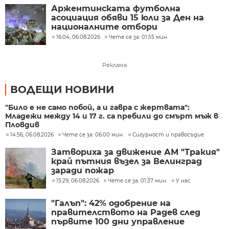
Аржентинската футболна
асоциация обяви 15 юли за Ден на
националните отбори
16:04, 06.08.2026
Чете се за: 01:55 мин.
Реклама
ВОДЕЩИ НОВИНИ
"Било е не само побой, а и гавра с жертвата":
Младежи между 14 и 17 г. са пребили до смърт мъж в
Пловдив
14:56, 06.08.2026
Чете се за: 06:00 мин.
Сигурност и правосъдие
Затвориха за движение АМ "Тракия"
край пътния възел за Велинград
заради пожар
15:29, 06.08.2026
Чете се за: 01:37 мин.
У нас
"Галъп": 42% одобрение на
правителството на Радев след
първите 100 дни управление