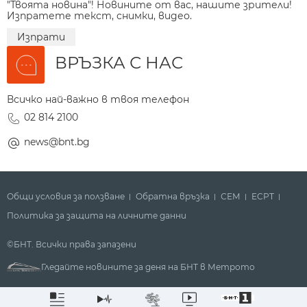
"Твоята новина"! Новините от вас, нашите зрители!
Изпратете текст, снимки, видео.
Изпрати
ВРЪЗКА С НАС
Всичко най-важно в твоя телефон
02 814 2100
news@bnt.bg
Общи условия за ползване
Обратна връзка
СЕМ
ECPT
Политика за защита на личните данни
©БНТ. Всички права запазени
Гледайте новините за деня на БНТ в Метрото