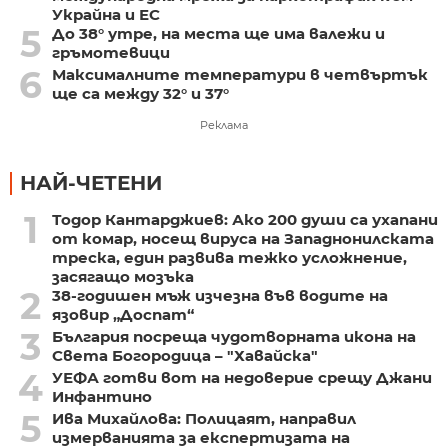
Украйна и ЕС
5
До 38° утре, на места ще има валежи и
гръмотевици
6
Максималните температури в четвъртък
ще са между 32° и 37°
Реклама
НАЙ-ЧЕТЕНИ
1
Тодор Кантарджиев: Ако 200 души са ухапани
от комар, носещ вируса на Западнонилската
треска, един развива тежко усложнение,
засягащо мозъка
2
38-годишен мъж изчезна във водите на
язовир „Доспат“
3
България посреща чудотворната икона на
Света Богородица – "Хавайска"
4
УЕФА готви вот на недоверие срещу Джани
Инфантино
5
Ива Михайлова: Полицаят, направил
измерванията за експертизата на