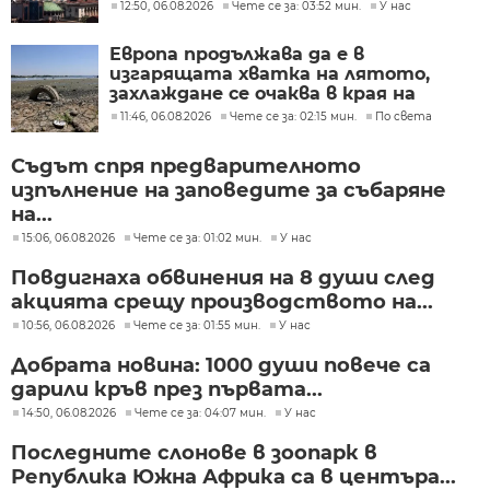
12:50, 06.08.2026
Чете се за: 03:52 мин.
У нас
Европа продължава да е в
изгарящата хватка на лятото,
захлаждане се очаква в края на
седмицата
11:46, 06.08.2026
Чете се за: 02:15 мин.
По света
Съдът спря предварителното
изпълнение на заповедите за събаряне
на...
15:06, 06.08.2026
Чете се за: 01:02 мин.
У нас
Повдигнаха обвинения на 8 души след
акцията срещу производството на...
10:56, 06.08.2026
Чете се за: 01:55 мин.
У нас
Добрата новина: 1000 души повече са
дарили кръв през първата...
14:50, 06.08.2026
Чете се за: 04:07 мин.
У нас
Последните слонове в зоопарк в
Република Южна Африка са в центъра...