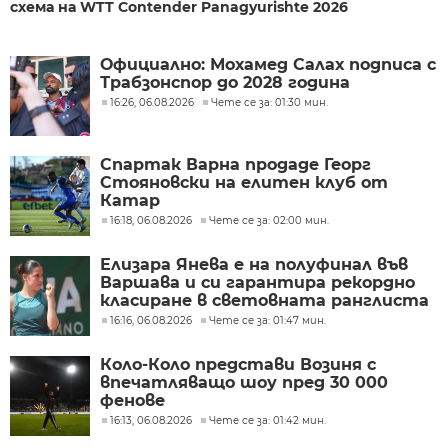
схема на WTT Contender Panagyurishte 2026
Официално: Мохамед Салах подписа с
Трабзонспор до 2028 година
16:26, 06.08.2026
Чете се за: 01:30 мин.
Спартак Варна продаде Георг
Стояновски на елитен клуб от
Катар
16:18, 06.08.2026
Чете се за: 02:00 мин.
Елизара Янева е на полуфинал във
Варшава и си гарантира рекордно
класиране в световната ранглиста
16:16, 06.08.2026
Чете се за: 01:47 мин.
Коло-Коло представи Возиня с
впечатляващо шоу пред 30 000
фенове
16:13, 06.08.2026
Чете се за: 01:42 мин.