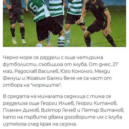
Черно море се раздели с още четирима
футболисти, съобщиха от клуба. От днес, 27
май, Радослав Василев, Юго Кононго, Мехди
Фенуш и Жоаким Балми вече не са част от
отбора на "моряците".
В средата на миналата седмица с тима се
разделиха още Георги Илиев, Георги Китанов,
Пламен Димов, Виктор Генев и Петър Витанов,
като на първите двама договорите им с клуба
изтекоха след края на сезона.