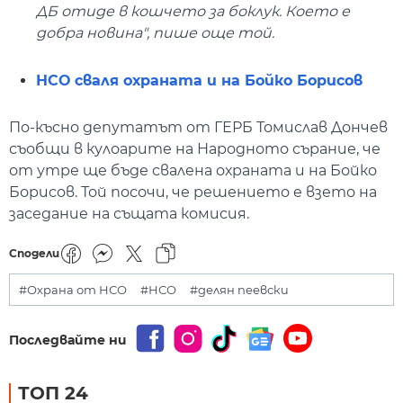
ДБ отиде в кошчето за боклук. Което е
добра новина", пише още той.
НСО сваля охраната и на Бойко Борисов
По-късно депутатът от ГЕРБ Томислав Дончев
съобщи в кулоарите на Народното сърание, че
от утре ще бъде свалена охраната и на Бойко
Борисов. Той посочи, че решението е взето на
заседание на същата комисия.
Сподели
#Охрана от НСО
#НСО
#делян пеевски
Последвайте ни
ТОП 24