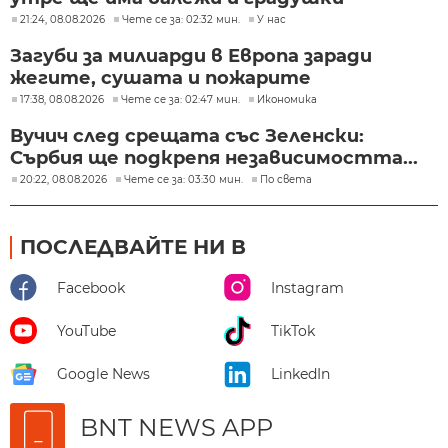
21:24, 08.08.2026
Чете се за: 02:32 мин.
У нас
Загуби за милиарди в Европа заради
жегите, сушата и пожарите
17:38, 08.08.2026
Чете се за: 02:47 мин.
Икономика
Вучич след срещата със Зеленски:
Сърбия ще подкрепя независимостта...
20:22, 08.08.2026
Чете се за: 03:30 мин.
По света
ПОСЛЕДВАЙТЕ НИ В
Facebook
Instagram
YouTube
TikTok
Google News
LinkedIn
BNT NEWS APP