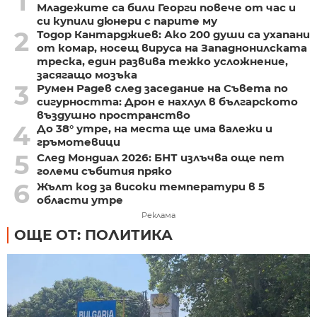
1
Младежите са били Георги повече от час и
си купили дюнери с парите му
2
Тодор Кантарджиев: Ако 200 души са ухапани
от комар, носещ вируса на Западнонилската
треска, един развива тежко усложнение,
засягащо мозъка
3
Румен Радев след заседание на Съвета по
сигурността: Дрон е нахлул в българското
въздушно пространство
4
До 38° утре, на места ще има валежи и
гръмотевици
5
След Мондиал 2026: БНТ излъчва още пет
големи събития пряко
6
Жълт код за високи температури в 5
области утре
Реклама
ОЩЕ ОТ: ПОЛИТИКА