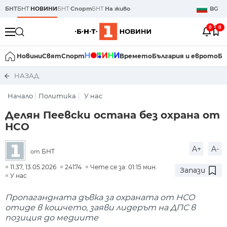
БНТ
БНТ
НОВИНИ
БНТ
Спорт
БНТ
На живо
BG
0
0
Новини
Свят
Спорт
Времето
България и еврото
Би
НАЗАД
Начало
Политика
У нас
Делян Пеевски остана без охрана от
НСО
A+
A-
БНТ
от
11:37, 13.05.2026
24174
Чете се за: 01:15 мин.
Запази
У нас
Пропагандната дъвка за охраната от НСО
отиде в кошчето, заяви лидерът на ДПС в
позиция до медиите