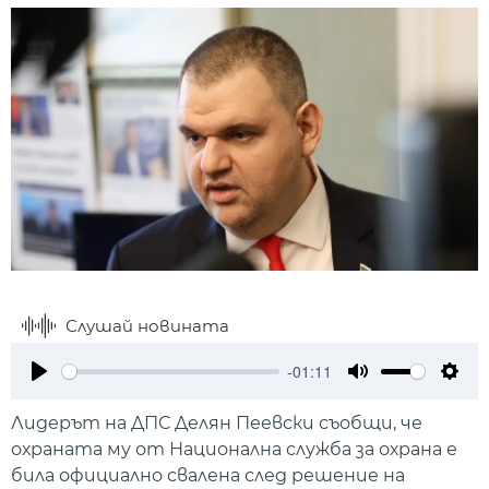
Слушай новината
-01:11
Play
Mute
Setti
Лидерът на ДПС Делян Пеевски съобщи, че
охраната му от Национална служба за охрана е
била официално свалена след решение на