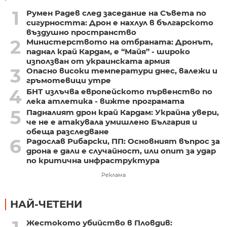
1
Румен Радев след заседание на Съвета по
сигурността: Дрон е нахлул в българското
въздушно пространство
2
Министерството на отбраната: Дронът,
паднал край Кардам, е “Майя” - широко
използван от украинската армия
3
Опасно високи температури днес, валежи и
гръмотевици утре
4
БНТ излъчва европейското първенство по
лека атлетика - вижте програмата
5
Падналият дрон край Кардам: Украйна увери,
че не е атакувала умишлено България и
обеща разследване
6
Радослав Рибарски, ПП: Основният въпрос за
дрона е дали е случайност, или опит за удар
по критична инфраструктура
Реклама
НАЙ-ЧЕТЕНИ
Жестокото убийство в Пловдив: