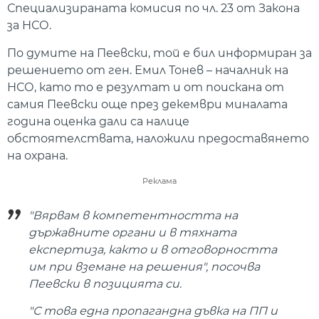
Специализираната комисия по чл. 23 от Закона
за НСО.
По думите на Пеевски, той е бил информиран за
решението от ген. Емил Тонев – началник на
НСО, като то е резултат и от поискана от
самия Пеевски още през декември миналата
година оценка дали са налице
обстоятелствата, наложили предоставянето
на охрана.
Реклама
"Вярвам в компетентността на
държавните органи и в тяхната
експертиза, както и в отговорността
им при вземане на решения", посочва
Пеевски в позицията си.
"С това една пропагандна дъвка на ПП и