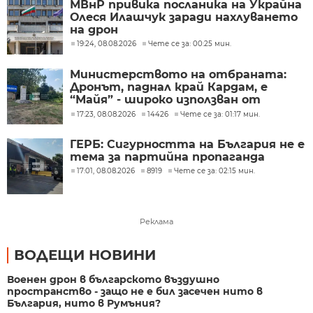
МВнР привика посланика на Украйна
Олеся Илашчук заради нахлуването
на дрон
19:24, 08.08.2026
Чете се за: 00:25 мин.
Министерството на отбраната:
Дронът, паднал край Кардам, е
“Майя” - широко използван от
украинската армия
17:23, 08.08.2026
14426
Чете се за: 01:17 мин.
ГЕРБ: Сигурността на България не е
тема за партийна пропаганда
17:01, 08.08.2026
8919
Чете се за: 02:15 мин.
Реклама
ВОДЕЩИ НОВИНИ
Военен дрон в българското въздушно
пространство - защо не е бил засечен нито в
България, нито в Румъния?