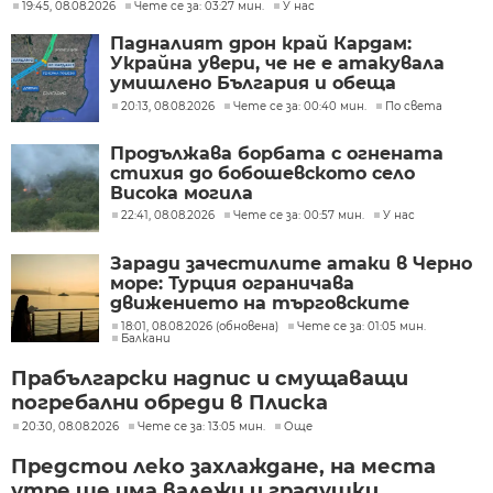
19:45, 08.08.2026
Чете се за: 03:27 мин.
У нас
Падналият дрон край Кардам:
Украйна увери, че не е атакувала
умишлено България и обеща
разследване
20:13, 08.08.2026
Чете се за: 00:40 мин.
По света
Продължава борбата с огнената
стихия до бобошевското село
Висока могила
22:41, 08.08.2026
Чете се за: 00:57 мин.
У нас
Заради зачестилите атаки в Черно
море: Турция ограничава
движението на търговските
кораби
18:01, 08.08.2026 (обновена)
Чете се за: 01:05 мин.
Балкани
Прабългарски надпис и смущаващи
погребални обреди в Плиска
20:30, 08.08.2026
Чете се за: 13:05 мин.
Още
Предстои леко захлаждане, на места
утре ще има валежи и градушки