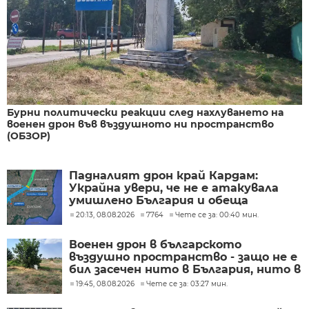
Бурни политически реакции след нахлуването на
военен дрон във въздушното ни пространство
(ОБЗОР)
Падналият дрон край Кардам:
Украйна увери, че не е атакувала
умишлено България и обеща
разследване
20:13, 08.08.2026
7764
Чете се за: 00:40 мин.
Военен дрон в българското
въздушно пространство - защо не е
бил засечен нито в България, нито в
Румъния?
19:45, 08.08.2026
Чете се за: 03:27 мин.