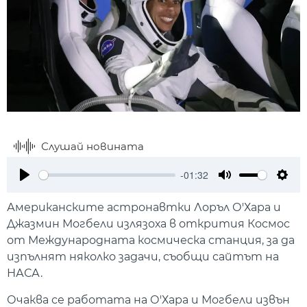
Слушай новината
-01:32
Play
Mute
Setti
Американските астронавтки Лоръл О'Хара и
Джазмин Могбели излязоха в открития Космос
от Международната космическа станция, за да
изпълнят няколко задачи, съобщи сайтът на
НАСА.
Очаква се работата на О'Хара и Могбели извън