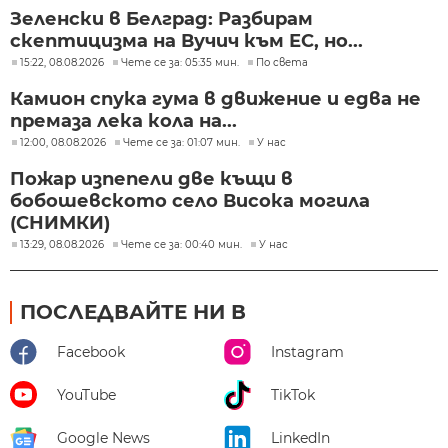
Зеленски в Белград: Разбирам
скептицизма на Вучич към ЕС, но...
15:22, 08.08.2026
Чете се за: 05:35 мин.
По света
Камион спука гума в движение и едва не
премаза лека кола на...
12:00, 08.08.2026
Чете се за: 01:07 мин.
У нас
Пожар изпепели две къщи в
бобошевското село Висока могила
(СНИМКИ)
13:29, 08.08.2026
Чете се за: 00:40 мин.
У нас
ПОСЛЕДВАЙТЕ НИ В
Facebook
Instagram
YouTube
TikTok
Google News
LinkedIn