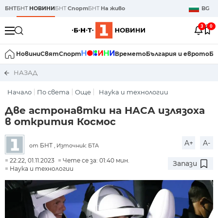
БНТ
БНТ
НОВИНИ
БНТ
Спорт
БНТ
На живо
BG
3
0
Новини
Свят
Спорт
Времето
България и еврото
Би
НАЗАД
Начало
По света
Още
Наука и технологии
Две астронавтки на НАСА излязоха
в открития Космос
A+
A-
БНТ
от
, Източник: БТА
22:22, 01.11.2023
Чете се за: 01:40 мин.
Запази
Наука и технологии