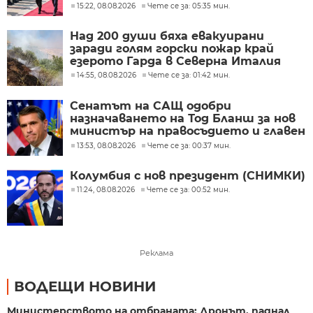
скептицизъм
15:22, 08.08.2026
Чете се за: 05:35 мин.
Над 200 души бяха евакуирани
заради голям горски пожар край
езерото Гарда в Северна Италия
14:55, 08.08.2026
Чете се за: 01:42 мин.
Сенатът на САЩ одобри
назначаването на Тод Бланш за нов
министър на правосъдието и главен
прокурор
13:53, 08.08.2026
Чете се за: 00:37 мин.
Колумбия с нов президент (СНИМКИ)
11:24, 08.08.2026
Чете се за: 00:52 мин.
Реклама
ВОДЕЩИ НОВИНИ
Министерството на отбраната: Дронът, паднал