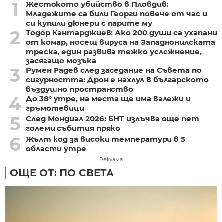
1
Жестокото убийство в Пловдив:
Младежите са били Георги повече от час и
си купили дюнери с парите му
2
Тодор Кантарджиев: Ако 200 души са ухапани
от комар, носещ вируса на Западнонилската
треска, един развива тежко усложнение,
засягащо мозъка
3
Румен Радев след заседание на Съвета по
сигурността: Дрон е нахлул в българското
въздушно пространство
4
До 38° утре, на места ще има валежи и
гръмотевици
5
След Мондиал 2026: БНТ излъчва още пет
големи събития пряко
6
Жълт код за високи температури в 5
области утре
Реклама
ОЩЕ ОТ: ПО СВЕТА