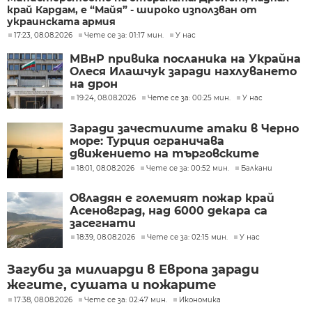
край Кардам, е “Майя” - широко използван от
украинската армия
17:23, 08.08.2026
Чете се за: 01:17 мин.
У нас
МВнР привика посланика на Украйна
Олеся Илашчук заради нахлуването
на дрон
19:24, 08.08.2026
Чете се за: 00:25 мин.
У нас
Заради зачестилите атаки в Черно
море: Турция ограничава
движението на търговските
кораби
18:01, 08.08.2026
Чете се за: 00:52 мин.
Балкани
Овладян е големият пожар край
Асеновград, над 6000 декара са
засегнати
18:39, 08.08.2026
Чете се за: 02:15 мин.
У нас
Загуби за милиарди в Европа заради
жегите, сушата и пожарите
17:38, 08.08.2026
Чете се за: 02:47 мин.
Икономика