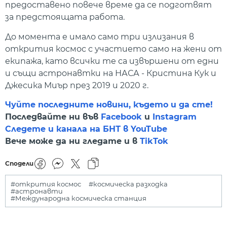
предоставено повече време да се подготвят
за предстоящата работа.
До момента е имало само три излизания в
открития космос с участието само на жени от
екипажа, като всички те са извършени от едни
и същи астронавтки на НАСА - Кристина Кук и
Джесика Миър през 2019 и 2020 г.
Чуйте последните новини, където и да сте!
Последвайте ни във
Facebook
и
Instagram
Следете и канала на БНТ в YouTube
Вече може да ни гледате и в
TikTok
Сподели
#открития космос
#космическа разходка
#астронавти
#Международна космическа станция