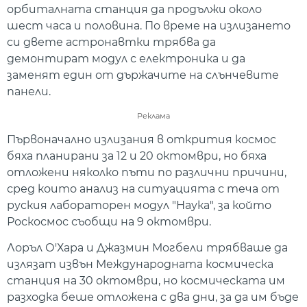
орбиталната станция да продължи около
шест часа и половина. По време на излизането
си двете астронавтки трябва да
демонтират модул с електроника и да
заменят един от държачите на слънчевите
панели.
Реклама
Първоначално излизания в открития космос
бяха планирани за 12 и 20 октомври, но бяха
отложени няколко пъти по различни причини,
сред които анализ на ситуацията с теча от
руския лабораторен модул "Наука", за който
Роскосмос съобщи на 9 октомври.
Лоръл О'Хара и Джазмин Могбели трябваше да
излязат извън Международната космическа
станция на 30 октомври, но космическата им
разходка беше отложена с два дни, за да им бъде