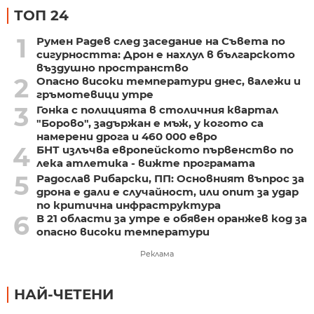
ТОП 24
1
Румен Радев след заседание на Съвета по
сигурността: Дрон е нахлул в българското
въздушно пространство
2
Опасно високи температури днес, валежи и
гръмотевици утре
3
Гонка с полицията в столичния квартал
"Борово", задържан е мъж, у когото са
намерени дрога и 460 000 евро
4
БНТ излъчва европейското първенство по
лека атлетика - вижте програмата
5
Радослав Рибарски, ПП: Основният въпрос за
дрона е дали е случайност, или опит за удар
по критична инфраструктура
6
В 21 области за утре е обявен оранжев код за
опасно високи температури
Реклама
НАЙ-ЧЕТЕНИ