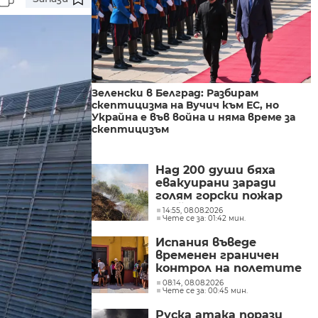
Зеленски в Белград: Разбирам
скептицизма на Вучич към ЕС, но
Украйна е във война и няма време за
скептицизъм
Над 200 души бяха
евакуирани заради
голям горски пожар
край езерото Гарда в
14:55, 08.08.2026
Чете се за: 01:42 мин.
Северна Италия
Испания въведе
временен граничен
контрол на полетите
и корабите
08:14, 08.08.2026
Чете се за: 00:45 мин.
пристигащи от
Италия
Руска атака порази