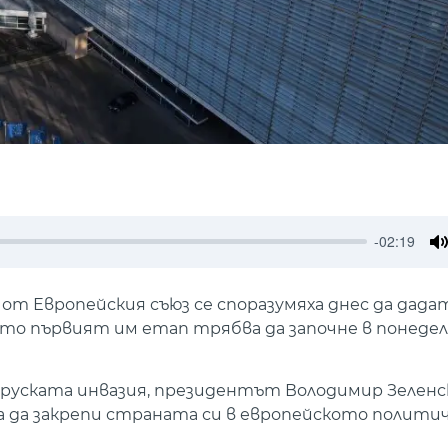
-02:19
M
 Европейския съюз се споразумяха днес да дадат
ато първият им етап трябва да започне в понедел
у руската инвазия, президентът Володимир Зеленс
за да закрепи страната си в европейското полити