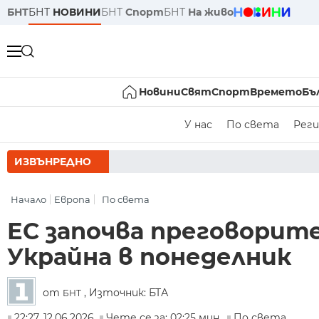
БНТ
БНТ
НОВИНИ
БНТ
Спорт
БНТ
На живо
Новини
Свят
Спорт
Времето
Бъ
У нас
По света
Реги
ИЗВЪНРЕДНО
РУМЕН РАДЕ
Начало
Европа
По света
ЕС започва преговорите
Украйна в понеделник
от
, Източник: БТА
БНТ
22:27, 12.06.2026
Чете се за: 02:25 мин.
По света