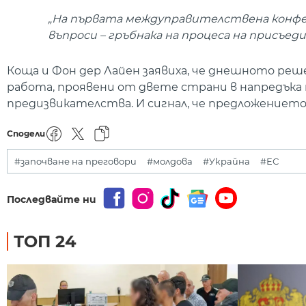
„На първата междуправителствена конфе
въпроси – гръбнака на процеса на присъеди
Коща и Фон дер Лайен заявиха, че днешното ре
работа, проявени от двете страни в напредъка
предизвикателства. И сигнал, че предложението
Сподели
#започване на преговори
#молдова
#Украйна
#ЕС
Последвайте ни
ТОП 24