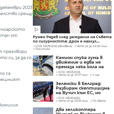
 декември 2023
ителство срещу
 унгарското
 етап от
Румен Радев след заседание на Съвета
по сигурността: Дрон е нахлул...
12:09, 08.08.2026 (обновена)
Чете се за: 04:00 мин.
Политика
ат преговори
 си, за да го
Камион спука гума в
движение и едва не
премаза лека кола на
Подбалканския път
12:00, 08.08.2026
то са
Чете се за: 01:07 мин.
У нас
(СНИМКИ)
трешният
Зеленски в Белград:
Разбирам скептицизма
на Вучич към ЕС, но
Украйна е във война и
15:22, 08.08.2026
Чете се за: 05:35 мин.
По света
няма време за
комисия
скептицизъм
Два хеликоптера