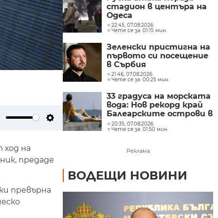
стадион в центъра на
Одеса
22:45, 07.08.2026
Чете се за: 01:15 мин.
Зеленски пристигна на
първото си посещение
в Сърбия
21:46, 07.08.2026
Чете се за: 00:25 мин.
33 градуса на морската
вода: Нов рекорд край
Балеарските острови в
Средиземно море
20:35, 07.08.2026
ute
Settings
Чете се за: 01:50 мин.
 ход на
Реклама
ник, предаде
ВОДЕЩИ НОВИНИ
ки превърна
ческо