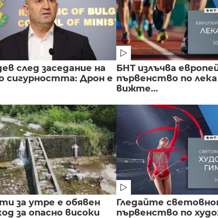
ев след заседание на
БНТ излъчва европе
о сигурността: Дрон е
първенство по лека
вижте...
сти за утре е обявен
Гледайте световн
од за опасно високи
първенство по худ