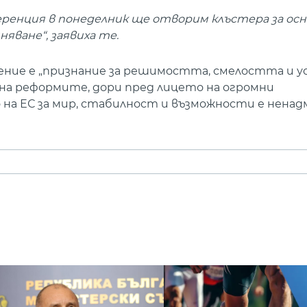
ренция в понеделник ще отворим клъстера за ос
няване“, заявиха те.
шение е „признание за решимостта, смелостта и 
 на реформите, дори пред лицето на огромни
 на ЕС за мир, стабилност и възможности е ненад