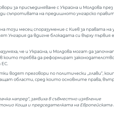
овори за присъединяване с Украйна и Молдова през
заради съпротивата на предишното унгарско прав
а този месец споразумение с Киев за правата на
тят Унгария да вдигне блокадата си върху първия
азумяха, че и Украйна, и Молдова могат да започн
 в които трябва да реформират законодателството
 ЕС.
ки водят преговори по политически „глави“, кои
ващат области, сред които основните права, въ
ачка напред“, заявиха в съвместно изявление
тонио Коща и председателката на Европейската 