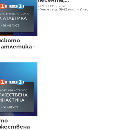
песента,...
09:00, 08.08.2026
Чете се за: 09:42 мин.
У нас
йското
 атлетика -
ото
ожествена