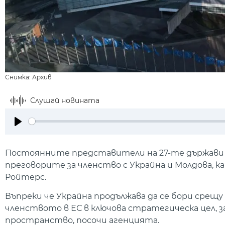
Снимка: Архив
Слушай новината
Play
Постоянните представители на 27-те държави от
преговорите за членство с Украйна и Молдова, к
Ройтерс.
Въпреки че Украйна продължава да се бори срещ
членството в ЕС в ключова стратегическа цел, 
пространство, посочи агенцията.