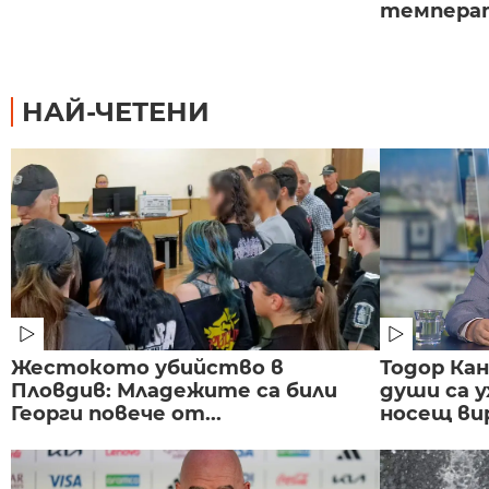
темпера
НАЙ-ЧЕТЕНИ
Жестокото убийство в
Тодор Ка
Пловдив: Младежите са били
души са у
Георги повече от...
носещ вир