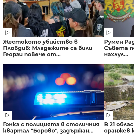
Жестокото убийство в
Румен Рад
Пловдив: Младежите са били
Съвета п
Георги повече от...
нахлул...
Гонка с полицията в столичния
В 21 обла
квартал "Борово", задържан...
оранжев к