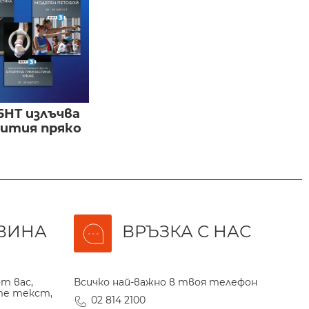
БНТ излъчва
бития пряко
ВИНА
ВРЪЗКА С НАС
т вас,
Всичко най-важно в твоя телефон
те текст,
02 814 2100