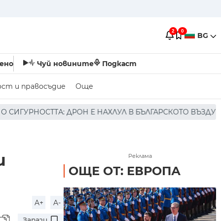
2
0
BG
ено
Чуй новините
Подкаст
ост и правосъдие
Още
 НАХЛУЛ В БЪЛГАРСКОТО ВЪЗДУШНО ПРОСТРАНСТВО * * 
и
Реклама
ОЩЕ ОТ: ЕВРОПА
A+
A-
Запази