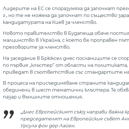
Лидерите на ЕС се споразумяха да започнат прег
г., но те не можеха да започнат по същество 
кандидатурата на Киев за членство.
Новото правителство в Будапеща обаче постигн
малцинство в Украйна, с което бе проправен пъ
преговорите за членство.
На заседание в Брюксел днес посланиците се спор
по първия „клъстер“ от области на политиката,
приведат в съответствие със стандартите на
В процеса на присъединяване страните кандидат
обединени в шест тематични клъстера. Те обх
пазар и външните отношения.
„Днес Европейският съюз направи важна кр
председателят на Европейския съвет Ан
Урсула фон дер Лайен.