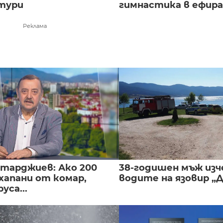
тури
гимнастика в ефира.
Реклама
нтарджиев: Ако 200
38-годишен мъж изч
хапани от комар,
водите на язовир „
уса...