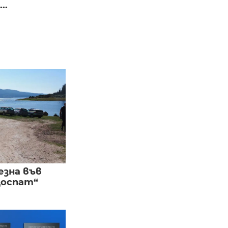
..
езна във
Доспат“