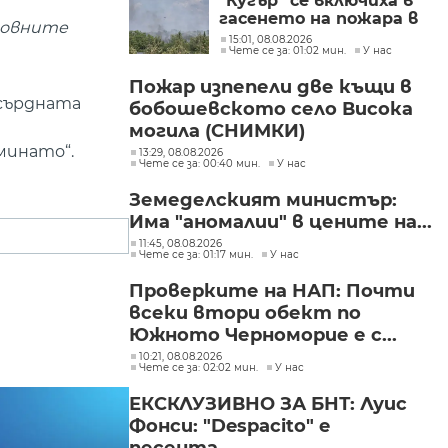
"Кугър" се включиха в
гасенето на пожара в
новните
Асеновградско
15:01, 08.08.2026
Чете се за: 01:02 мин.
У нас
(СНИМКИ)
Пожар изпепели две къщи в
усърдната
бобошевското село Висока
могила (СНИМКИ)
минато“.
13:29, 08.08.2026
Чете се за: 00:40 мин.
У нас
Земеделският министър:
Има "аномалии" в цените на...
11:45, 08.08.2026
Чете се за: 01:17 мин.
У нас
Проверките на НАП: Почти
всеки втори обект по
Южното Черноморие е с...
10:21, 08.08.2026
Чете се за: 02:02 мин.
У нас
ЕКСКЛУЗИВНО ЗА БНТ: Луис
Фонси: "Despacito" е