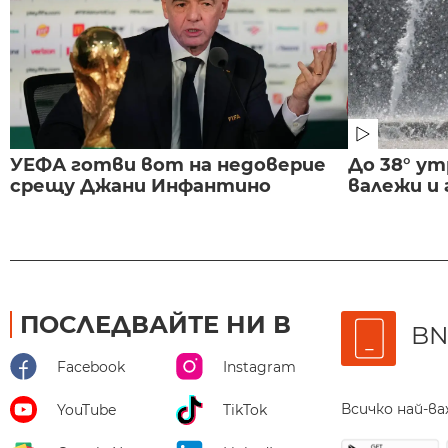
УЕФА готви вот на недоверие
До 38° ут
срещу Джани Инфантино
валежи и
ПОСЛЕДВАЙТЕ НИ В
BN
Facebook
Instagram
Всичко най-в
YouTube
TikTok