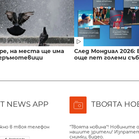
ре, на места ще има
След Мондиал 2026: 
 гръмотевици
още пет големи съ
T NEWS APP
ТВОЯТА НО
ажно в твоя телефон
"Твоята новина"! Новините о
нашите зрители! Изпрате
снимки, видео.