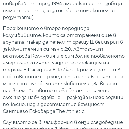
повярвайте – през 1994 американците изобщо
нямат претенции за особено положителни
резултати).
Поражението е второ поредно за
колумбийците, които са отстранени още в
групата, макар да печелят срещу Швейцария в
заключителния си мач с 2:0. Автоголът
разтърсва Колумбия и е символ на проваленото
американско лято. Кадрите с лежащия на
терена в Пасадина Ескобар, скрил лицето си в
собствените си ръце, са познати вероятно на
много от футболните любители. „За всички
нас в семейството това беше прекалено
сложно за наблюдаване“ – разказва много години
по-късно, над 3 десетилетия всъщност,
Сантиаго Ескобар за The Athletic.
Случилото се в Калифорния в онзи следобед ще