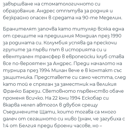
завършване на стоматологичното си
образование. Андрес отпътува за родния и
безкрайно опасен в средата на 90-те Меделин.
Бранителят започва като титуляр всяка една
от срещите на предишния Мондиал през 1990
за родината си. Колумбия успява да прескочи
групите за първи път в историята си и
евентуален трансфер в европейски клуб става
все по-вероятен за Андрес. Преди началото на
турнира през 1994 Милан вече е в контакт със
защитника. Представете си само честта, след
като той е спряган за заместник на великия
Франко Барези. Световното първенство обаче
променя всичко. На 22 юни 1994 Ескобар си
вкарва нелеп автогол в двубоя срещу
Съединените Щати, които тогава са много
далеч от сегашното си ниво (знам, че загубиха с
1:4 от Белгия преди броени часове, но –