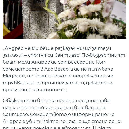
„Андрес не ми беше разказал нищо за тези
заплахи“ – спомня си Сантиаго. По-възрастният
брат моли Андрес да се присъедини към
семейството в Лас Вегас, а да не пътува за
Меделин, но бранителят е непреклонен, че
трябва да е до приятелката си, докато не
приключи с изпитите си.
Обаждането в 2 часа посред нощ поставя
началото на най-лошия ден в живота на
Сантиаго. Семейството е информирано, че
Андрес е убит. Както по-късно ще стане ясно,
причината донякъде е автоголът. Шокът,