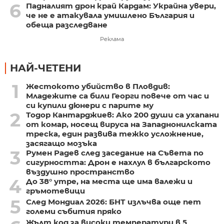
6
Падналият дрон край Кардам: Украйна увери,
че не е атакувала умишлено България и
обеща разследване
Реклама
НАЙ-ЧЕТЕНИ
1
Жестокото убийство в Пловдив:
Младежите са били Георги повече от час и
си купили дюнери с парите му
2
Тодор Кантарджиев: Ако 200 души са ухапани
от комар, носещ вируса на Западнонилската
треска, един развива тежко усложнение,
засягащо мозъка
3
Румен Радев след заседание на Съвета по
сигурността: Дрон е нахлул в българското
въздушно пространство
4
До 38° утре, на места ще има валежи и
гръмотевици
5
След Мондиал 2026: БНТ излъчва още пет
големи събития пряко
Жълт код за високи температури в 5