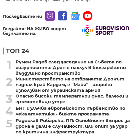
Последвайте ни
Гледайте НА ЖИВО спорт
безплатно на:
ТОП 24
1
Румен Радев след заседание на Съвета по
сигурността: Дрон е нахлул в българското
въздушно пространство
2
Министерството на отбраната: Дронът,
паднал край Кардам, е “Майя” - широко
използван от украинската армия
3
Опасно високи температури днес, валежи и
гръмотевици утре
4
БНТ излъчва европейското първенство по
лека атлетика - вижте програмата
5
Радослав Рибарски, ПП: Основният въпрос за
дрона е дали е случайност, или опит за удар
по критична инфраструктура