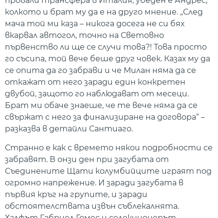
провали трансфера в Италия, убеден е Андрес,
колкото и брат му да е на друго мнение. „След
мача той ми каза – никога досега не си бях
вкарвал автогол, точно на Световно
първенство ли ще се случи това?! Това просто
го съсипа, той вече беше друг човек. Казах му да
се опита да го забрави и че Милан няма да се
откажат от него заради един конкретен
двубой, защото го наблюдават от месеци.
Брат ми обаче знаеше, че те вече няма да се
свържат с него за финализиране на договора“ –
разказва в детайли Сантиаго.
Странно е как с времето някои подробности се
забравят. В онзи ден при загубата от
Съединените Щати колумбийците играят под
огромно напрежение. И заради загубата в
първия кръг на групите, и заради
обстоятелствата извън съблекалнята.
Халфът Габриел Гомес и селекционерът