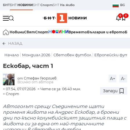
БНТ
БНТ
НОВИНИ
БНТ
Спорт
БНТ
На живо
BG
0
0
Новини
Свят
Спорт
Времето
България и еврото
Би
НАЗАД
Начало
Мондиал 2026
Световен футбол
Европейски фут
Ескобар, част 1
Стефан Георгиев
A+
A-
от
Всичко от автора
07:54, 07.07.2026
Чете се за: 06:40 мин.
Запази
Спорт
Автоголът срещу Съединените щати
променя живота на Андрес Ескобар, а броени
дни по-късно колумбийският защитник плаща с
живота си за една от най-трагичните
истории в световния футбол