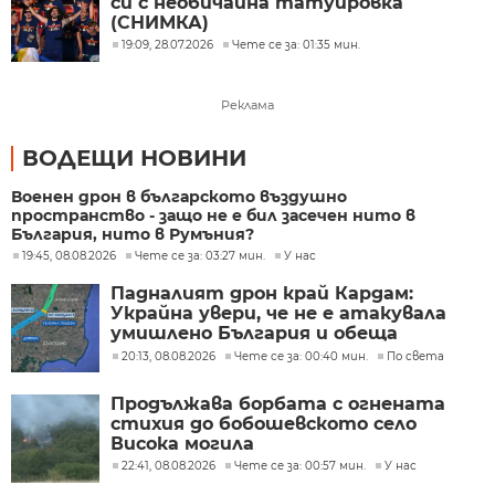
си с необичайна татуировка
(СНИМКА)
19:09, 28.07.2026
Чете се за: 01:35 мин.
Реклама
ВОДЕЩИ НОВИНИ
Военен дрон в българското въздушно
пространство - защо не е бил засечен нито в
България, нито в Румъния?
19:45, 08.08.2026
Чете се за: 03:27 мин.
У нас
Падналият дрон край Кардам:
Украйна увери, че не е атакувала
умишлено България и обеща
разследване
20:13, 08.08.2026
Чете се за: 00:40 мин.
По света
Продължава борбата с огнената
стихия до бобошевското село
Висока могила
22:41, 08.08.2026
Чете се за: 00:57 мин.
У нас