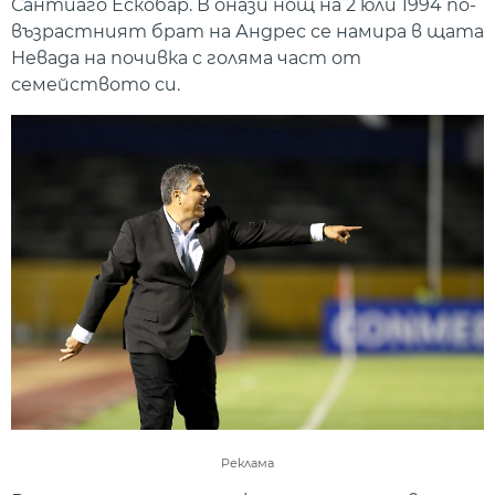
Сантиаго Ескобар. В онази нощ на 2 юли 1994 по-
възрастният брат на Андрес се намира в щата
Невада на почивка с голяма част от
семейството си.
Реклама