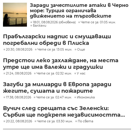
Заради зачестилите атаки в Черно
море: Турция ограничава
движението на търговските
кораби
18:01, 08.08.2026 (обновена)
Чете се за: 01:05 мин.
Балкани
Прабългарски надпис и смущаващи
погребални обреди в Плиска
20:30, 08.08.2026
Чете се за: 13:05 мин.
Още
Предстои леко захлаждане, на места
утре ще има валежи и градушки
21:24, 08.08.2026
Чете се за: 02:32 мин.
У нас
Загуби за милиарди в Европа заради
жегите, сушата и пожарите
17:38, 08.08.2026
Чете се за: 02:47 мин.
Икономика
Вучич след срещата със Зеленски:
Сърбия ще подкрепя независимостта...
20:22, 08.08.2026
Чете се за: 03:30 мин.
По света