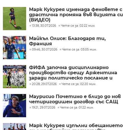
Марк Кукурея изненада феновете с
драстична промяна във визията си
(ВИДЕО)
13:38, 30.07.2026
Чете се за: 02:22 мин.
Майкъл Олисе: Благодаря ти,
Франция
09:46, 30.07.2026
Чете се за: 03:05 мин.
ФИФА започна дисциплинарно
производство срещу Аржентина
заради политическо послание и
ексцесии на Мондиал 2026
20:28, 29.07.2026
Чете се за: 02:20 мин.
Маурисио Почетино е близо до нов
четиригодишен договор със САЩ
19:21, 29.07.2026
Чете се за: 01:22 мин.
Марк Кукурея изпълни обещанието