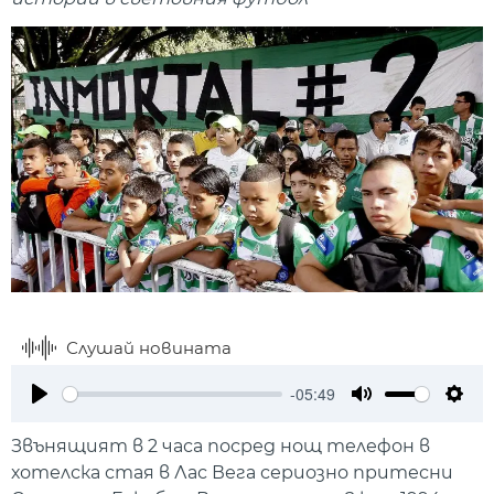
Слушай новината
-05:49
Play
Mute
Setti
Звънящият в 2 часа посред нощ телефон в
хотелска стая в Лас Вега сериозно притесни