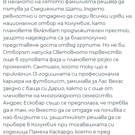
В началото на лятото фамилията решава да
пътува за Съедиените Щати, където
ревностно и отдадено да следи всички изяви на
националния отбор на Колумбия, като
плановете включват продължителен престой,
защото надеждите са за благополучно
представяне доста отвъд групите. Но не би.
Отборът напуска Световното първенство
още в груповата фаза и плановете рязко се
променят. Сантиаго, който току-що е
приключил 13-годишната си професионална
кариера на футболист, заминава за Лас Вегас
заедно с баща си Дарио, както и с още от
членовете на многолюдното семейство.
Андрес Ескобар също се предполага, че трябва
да е там, но вместо да се отдаде на почивка с
най-близките си, защитникът решава да се
прибере в Колумбия при тогавашната си
годеница Памела Каскардо, която е пред