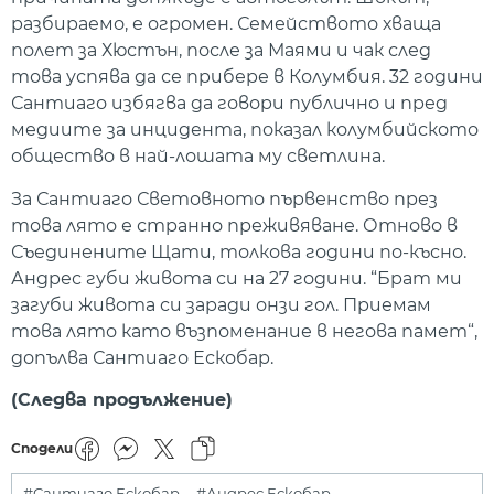
разбираемо, е огромен. Семейството хваща
полет за Хюстън, после за Маями и чак след
това успява да се прибере в Колумбия. 32 години
Сантиаго избягва да говори публично и пред
медиите за инцидента, показал колумбийското
общество в най-лошата му светлина.
За Сантиаго Световното първенство през
това лято е странно преживяване. Отново в
Съединените Щати, толкова години по-късно.
Андрес губи живота си на 27 години. “Брат ми
загуби живота си заради онзи гол. Приемам
това лято като възпоменание в негова памет“,
допълва Сантиаго Ескобар.
(Следва продължение)
Сподели
#Сантиаго Ескобар
#Андрес Ескобар