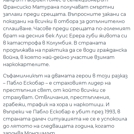
Франсиско Матурана получават смъртни
заплахи преди срещата. Въпросните закани са
показани на всички в отбора за допълнително
сплашване. Часове преди срещата по-големият
брат на десния бек Луис Ерера губи живота си
в катастрофа в Колумбия. В страната
продължава на практика да се води гражданска
война, в която най-дейно участие взимат
наркокартелите.
Съфамилникът на двамата герои в този разказ
– Пабло Ескобар – е страховият лидер на
престъпния свят, от който всички се
страхуват. Отвличания, престъпления,
грабежи, трафик на хора и наркотици. И
въпреки че Пабло Ескобар е убит през 1993, в
страната далеч ситуацията не се е успокоила
до лятото на следващата година, когато
започва Мондиалът.