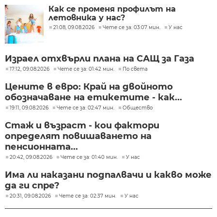
Как се променя профилът на
летовника у нас?
21:08, 09.08.2026
Чете се за: 03:07 мин.
У нас
Израел отхвърли плана на САЩ за Газа
17:12, 09.08.2026
Чете се за: 01:42 мин.
По света
Цените в евро: Край на двойното
обозначаване на етикетите - как...
19:11, 09.08.2026
Чете се за: 02:47 мин.
Общество
Стаж и възраст - кои фактори
определят повишаването на
пенсионната...
20:42, 09.08.2026
Чете се за: 01:40 мин.
У нас
Има ли наказани подпалвачи и какво може
да ги спре?
20:31, 09.08.2026
Чете се за: 02:37 мин.
У нас