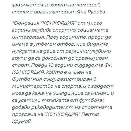
задължително ходят на училище",
сподели организаторът Яна Рупева.
"Фондация "КОНКОРДИЯ" от много
години развива спортно-социалната
интеграция. През годините, преди да
имаме футболен отбор, ние видяхме
нуждата на деца от различни уязвими
групи да се докоснат до организиран
спорт. Преди 10 години създадохме ФК
КОНКОРДИЯ, който е и член на
Футболния съюз, регистриран в
Министерство на спорта, и с гордост
мога да кажа, че хиляди лица са минали и
са усетили тръпката от футбола",
добави ръководителят на спортната
програма на "КОНКОРДИЯ" Петър
Крумов.