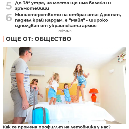
5
До 38° утре, на места ще има валежи и
гръмотевици
6
Министерството на отбраната: Дронът,
паднал край Кардам, е “Майя” - широко
използван от украинската армия
Реклама
ОЩЕ ОТ: ОБЩЕСТВО
Как се променя профилът на летовника у нас?