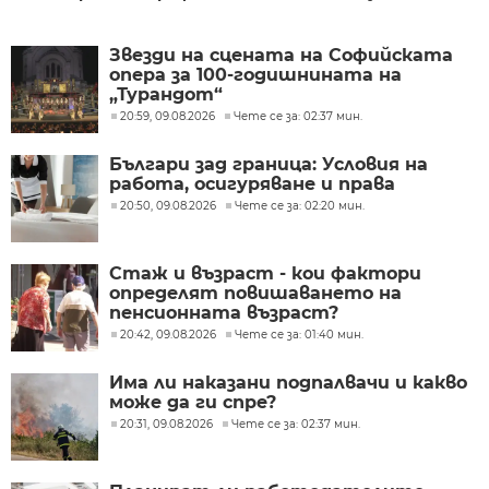
Звезди на сцената на Софийската
опера за 100-годишнината на
„Турандот“
20:59, 09.08.2026
Чете се за: 02:37 мин.
Българи зад граница: Условия на
работа, осигуряване и права
20:50, 09.08.2026
Чете се за: 02:20 мин.
Стаж и възраст - кои фактори
определят повишаването на
пенсионната възраст?
20:42, 09.08.2026
Чете се за: 01:40 мин.
Има ли наказани подпалвачи и какво
може да ги спре?
20:31, 09.08.2026
Чете се за: 02:37 мин.