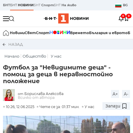
БНТ
БНТ
НОВИНИ
БНТ
Спорт
БНТ
На живо
BG
0
0
Новини
Свят
Спорт
Времето
България и еврото
Би
НАЗАД
Начало
Общество
У нас
Футбол за "Невидимите деца" -
помощ за деца в неравностойно
положение
Борислава Алексова
A+
A-
от
Всичко от автора
Запази
10:26, 12.06.2025
Чете се за: 01:37 мин.
У нас