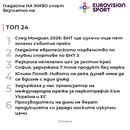
Гледайте НА ЖИВО спорт
безплатно на:
ТОП 24
1
След Мондиал 2026: БНТ ще излъчи още пет
големи събития пряко
2
Гледайте европейското първенство по
плувни спортове по БНТ 3
3
Разкриха нелегален цех за зехтин край
София, задържаха 7 тона продукт без марка
4
Юлиян Попов: Нивото на река Дунав няма да
се вдигне с един дъжд
5
Задържаха у нас организатор на
международна мрежа за наркотрафик към
Украйна и ЕС
6
Производители на дини не берат
продукцията си заради ниските изкупни
цени
Реклама