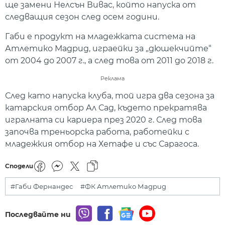
ще замени Нелсън Вивас, който напуска от
следващия сезон след осем години.
Габи е продукт на младежката система на
Атлетико Мадрид, играейки за „дюшекчийте“
от 2004 до 2007 г., а след това от 2011 до 2018 г.
Реклама
След като напуска клуба, той игра два сезона за
катарския отбор Ал Сад, където прекратява
игралната си кариера през 2020 г. След това
започва треньорска работа, работейки с
младежкия отбор на Хетафе и със Сарагоса.
Сподели
#Габи Фернандес
#ФК Атлетико Мадрид
Последвайте ни