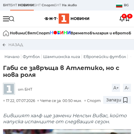
БНТ
БНТ
НОВИНИ
БНТ
Спорт
БНТ
На живо
BG
0
0
Новини
Свят
Спорт
Времето
България и еврото
Би
НАЗАД
Начало
Футбол
Шампионска лига
Европейски футбол
С
Габи се завръща в Атлетико, но с
нова роля
A+
A-
БНТ
от
Запази
17:22, 07.07.2026
Чете се за: 00:50 мин.
Спорт
Бившият халф ще замени Нелсън Вивас, който
напуска испанците от следващия сезон.