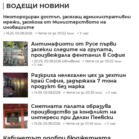
ВОДЕЩИ НОВИНИ
Неоторозиран достъп, засягащ административни
мрежи, засякоха от Министерството на
иновациите
16:25, 05.08.2026
Чете се за: 00:52 мин.
У нас
Антимафиоти от Русе първи
засекли следите на групата,
произвеждала фентанил в София
20:29, 05.08.2026 (обновена)
Чете се за: 05:02 мин.
У нас
Разкриха нелегален цех за зехтин
край София, задържаха 7 тона
продукт без марка
14:59, 05.08.2026
Чете се за: 00:35 мин.
У нас
Сметната палата образува
производство за конфликт на
интереси при Делян Пеевски
15:26, 05.08.2026
Чете се за: 01:45 мин.
У нас
Кабинетът одобри бюджетната