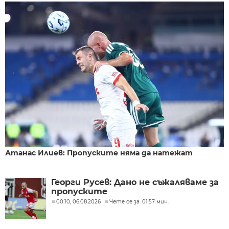
Атанас Илиев: Пропуските няма да натежат
Георги Русев: Дано не съжаляваме за
пропуските
00:10, 06.08.2026
Чете се за: 01:57 мин.