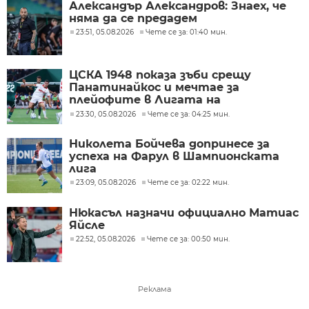
Александър Александров: Знаех, че
няма да се предадем
23:51, 05.08.2026
Чете се за: 01:40 мин.
ЦСКА 1948 показа зъби срещу
Панатинайкос и мечтае за
плейофите в Лигата на
конференциите
23:30, 05.08.2026
Чете се за: 04:25 мин.
Николета Бойчева допринесе за
успеха на Фарул в Шампионската
лига
23:09, 05.08.2026
Чете се за: 02:22 мин.
Нюкасъл назначи официално Матиас
Яйсле
22:52, 05.08.2026
Чете се за: 00:50 мин.
Реклама