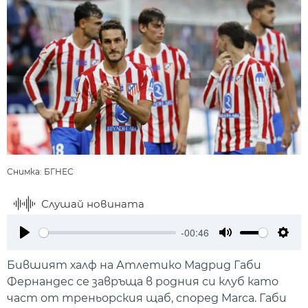
Снимка: БГНЕС
Слушай новината
-00:46
Play
Mute
Setti
Бившият халф на Атлетико Мадрид Габи
Фернандес се завръща в родния си клуб като
част от треньорския щаб, според Marca. Габи