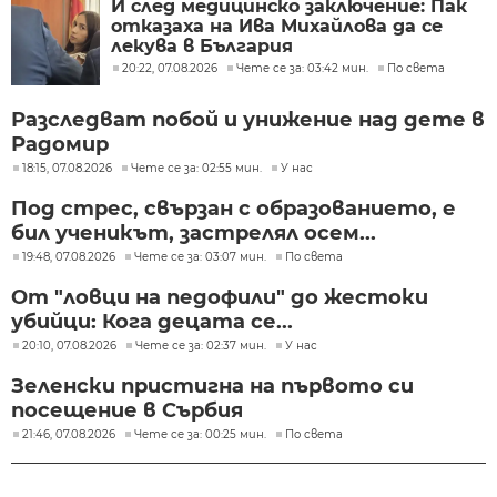
И след медицинско заключение: Пак
отказаха на Ива Михайлова да се
лекува в България
20:22, 07.08.2026
Чете се за: 03:42 мин.
По света
Разследват побой и унижение над дете в
Радомир
18:15, 07.08.2026
Чете се за: 02:55 мин.
У нас
Под стрес, свързан с образованието, е
бил ученикът, застрелял осем...
19:48, 07.08.2026
Чете се за: 03:07 мин.
По света
От "ловци на педофили" до жестоки
убийци: Кога децата се...
20:10, 07.08.2026
Чете се за: 02:37 мин.
У нас
Зеленски пристигна на първото си
посещение в Сърбия
21:46, 07.08.2026
Чете се за: 00:25 мин.
По света