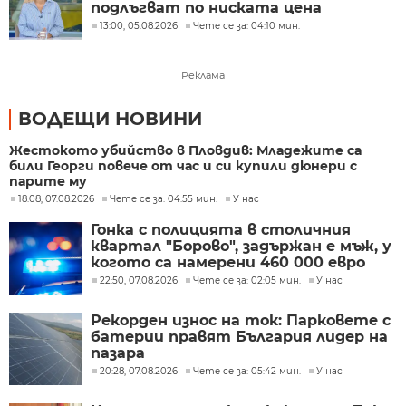
подлъгват по ниската цена
13:00, 05.08.2026
Чете се за: 04:10 мин.
Реклама
ВОДЕЩИ НОВИНИ
Жестокото убийство в Пловдив: Младежите са
били Георги повече от час и си купили дюнери с
парите му
18:08, 07.08.2026
Чете се за: 04:55 мин.
У нас
Гонка с полицията в столичния
квартал "Борово", задържан е мъж, у
когото са намерени 460 000 евро
22:50, 07.08.2026
Чете се за: 02:05 мин.
У нас
Рекорден износ на ток: Парковете с
батерии правят България лидер на
пазара
20:28, 07.08.2026
Чете се за: 05:42 мин.
У нас