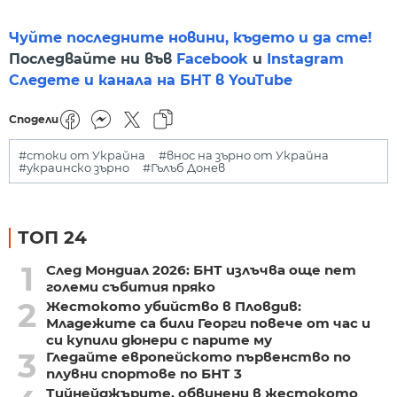
Чуйте последните новини, където и да сте!
Последвайте ни във
Facebook
и
Instagram
Следете и канала на БНТ в YouTube
Сподели
#стоки от Украйна
#внос на зърно от Украйна
#украинско зърно
#Гълъб Донев
ТОП 24
1
След Мондиал 2026: БНТ излъчва още пет
големи събития пряко
2
Жестокото убийство в Пловдив:
Младежите са били Георги повече от час и
си купили дюнери с парите му
3
Гледайте европейското първенство по
плувни спортове по БНТ 3
Тийнейджърите, обвинени в жестокото