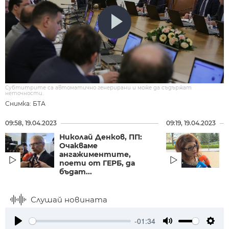
Субтитрите са автоматично генерирани и може да съдържат
неточности.
Снимка: БТА
09:58, 19.04.2023
09:19, 19.04.2023
Николай Денков, ПП:
Д
Очакваме
ангажиментите,
поети от ГЕРБ, да
бъдат...
Слушай новината
-01:34