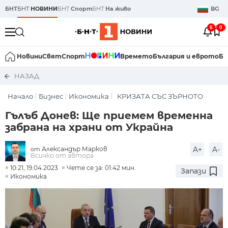
БНТ
БНТ
НОВИНИ
БНТ
Спорт
БНТ
На живо
BG
6
0
Новини
Свят
Спорт
Времето
България и еврото
Би
НАЗАД
Начало
Бизнес
Икономика
КРИЗАТА СЪС ЗЪРНОТО
Гълъб Донев: Ще приемем временна
забрана на храни от Украйна
Александър Марков
A+
A-
от
Всичко от автора
10:21, 19.04.2023
Чете се за: 01:42 мин.
Запази
Икономика