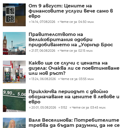
От 9 август: Цените на
финансовите услуги вече само в
евро
14:14, 07.08.2026
Чете се за: 04:50 мин.
Правителството на
Великобритания одобри
придобиването на „Уорнър Брос
Дискавъри“ от „Парамаунт“ за 110
21:37, 06.08.2026
Чете се за: 02:15 мин.
млрд. долара
Какво ще се случи с цената на
дизела: Очаква ли се поевтиняване
или нов ръст?
13:24, 06.08.2026
Чете се за: 03:55 мин.
Приключва периодът с двойно
обозначаване на цените в левове и
евро
20:01, 05.08.2026
5152
Чете се за: 03:45 мин.
Валя Веселинова: Потребителите
трябва да бъдат разумни, да не се