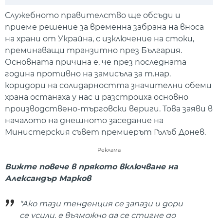
Play
Mute
Setti
Служебното правителство ще обсъди и
приеме решение за временна забрана на вноса
на храни от Украйна, с изключение на стоки,
преминаващи транзитно през България.
Основната причина е, че през последната
година противно на замисъла за т.нар.
коридори на солидарността значителни обеми
храна останаха у нас и разстроиха основно
производствено-търговски вериги. Това заяви в
началото на днешното заседание на
Министерския съвет премиерът Гълъб Донев.
Реклама
Вижте повече в прякото включване на
Александър Марков
"Ако тази тенденция се запази и дори
се усили, е възможно да се стигне до