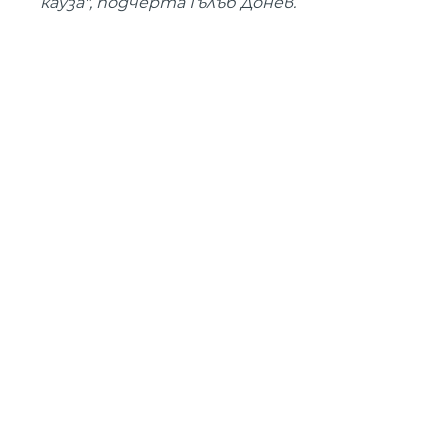
кауза", подчерта Гълъб Донев.