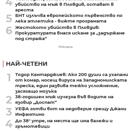
4
убийство на мъж в Пловдив, остават в
ареста
5
БНТ излъчва европейското първенство по
лека атлетика - вижте програмата
6
Жестокото убийство в Пловдив:
Прокуратурата внася искане за „задържане
под стража“
Реклама
НАЙ-ЧЕТЕНИ
1
Тодор Кантарджиев: Ако 200 души са ухапани
от комар, носещ вируса на Западнонилската
треска, един развива тежко усложнение,
засягащо мозъка
2
38-годишен мъж изчезна във водите на
язовир „Доспат“
3
УЕФА готви вот на недоверие срещу Джани
Инфантино
4
До 38° утре, на места ще има валежи и
гръмотевици