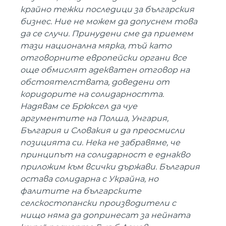
крайно тежки последици за българския
бизнес. Ние не можем да допуснем това
да се случи. Принудени сме да приемем
тази национална мярка, тъй като
отговорните европейски органи все
още обмислят адекватен отговор на
обстоятелствата, доведени от
коридорите на солидарността.
Надявам се Брюксел да чуе
аргументите на Полша, Унгария,
България и Словакия и да преосмисли
позицията си. Нека не забравяме, че
принципът на солидарност е еднакво
приложим към всички държави. България
остава солидарна с Украйна, но
фалитите на българските
селскостопански производители с
нищо няма да допринесат за нейната