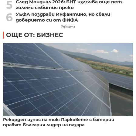
5
След Мондиал 2026: БНТ излъчва още пет
големи събития пряко
6
УЕФА поздрави Инфантино, но свали
доверието си от ФИФА
Реклама
ОЩЕ ОТ: БИЗНЕС
Рекорден износ на ток: Парковете с батерии
правят България лидер на пазара