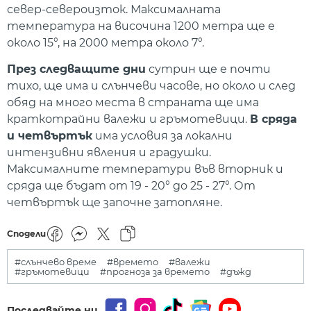
север-североизток. Максималната
температура на височина 1200 метра ще е
около 15°, на 2000 метра около 7°.
През следващите дни
сутрин ще е почти
тихо, ще има и слънчеви часове, но около и след
обяд на много места в страната ще има
краткотрайни валежи и гръмотевици.
В сряда
и четвъртък
има условия за локални
интензивни явления и градушки.
Максималните температури във вторник и
сряда ще бъдат от 19 - 20° до 25 - 27°. От
четвъртък ще започне затопляне.
Сподели
#слънчево време
#времето
#валежи
#гръмотевици
#прогноза за времето
#дъжд
Последвайте ни