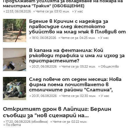
Продължават усилията за овладяване на пожара на
магистрала "Тракия" (ОБОБЩЕНИЕ)
22:53, 06.08.2026
Чете се за: 03:10 мин.
У нас
Бдение в Кричим с надежда за
правосъдие след жестокото
убийство на млад мъж в Пловдив от
тийнейджъри
18:10, 06.08.2026
Чете се за: 04:25 мин.
У нас
В капана на фентанила: Кой
ръководи трафика и има ли изход за
пристрастените?
20:21, 06.08.2026
Чете се за: 05:22 мин.
Общество
След повече от седем месеца: Нова
фирма поема почистването в
столичните райони "Слатина",
"Подуяне" и "Изгрев"
20:31, 06.08.2026
Чете се за: 02:30 мин.
У нас
Откритият дрон в Лайпциг: Берлин
съобщи за "нов сценарий на...
17:20, 06.08.2026 (обновена)
Чете се за: 02:22 мин.
По света