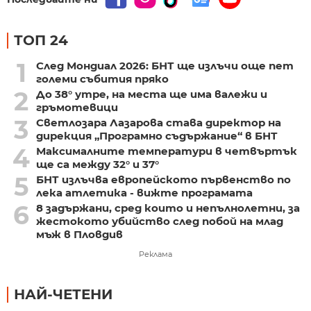
ТОП 24
1
След Мондиал 2026: БНТ ще излъчи още пет
големи събития пряко
2
До 38° утре, на места ще има валежи и
гръмотевици
3
Светлозара Лазарова става директор на
дирекция „Програмно съдържание“ в БНТ
4
Максималните температури в четвъртък
ще са между 32° и 37°
5
БНТ излъчва европейското първенство по
лека атлетика - вижте програмата
6
8 задържани, сред които и непълнолетни, за
жестокото убийство след побой на млад
мъж в Пловдив
Реклама
НАЙ-ЧЕТЕНИ