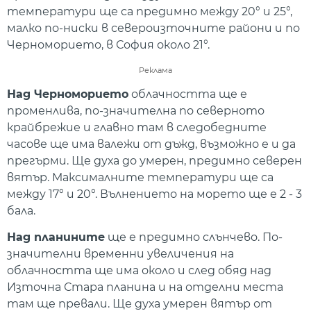
температури ще са предимно между 20° и 25°,
малко по-ниски в североизточните райони и по
Черноморието, в София около 21°.
Реклама
Над Черноморието
облачността ще е
променлива, по-значителна по северното
крайбрежие и главно там в следобедните
часове ще има валежи от дъжд, възможно е и да
прегърми. Ще духа до умерен, предимно северен
вятър. Максималните температури ще са
между 17° и 20°. Вълнението на морето ще е 2 - 3
бала.
Над планините
ще е предимно слънчево. По-
значителни временни увеличения на
облачността ще има около и след обяд над
Източна Стара планина и на отделни места
там ще превали. Ще духа умерен вятър от