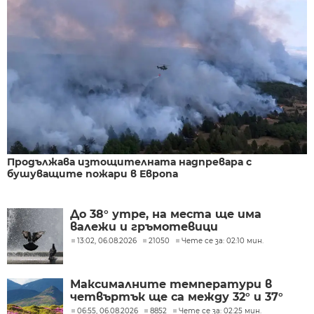
Продължава изтощителната надпревара с
бушуващите пожари в Европа
До 38° утре, на места ще има
валежи и гръмотевици
13:02, 06.08.2026
21050
Чете се за: 02:10 мин.
Максималните температури в
четвъртък ще са между 32° и 37°
06:55, 06.08.2026
8852
Чете се за: 02:25 мин.