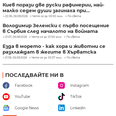
Киев порази две руски рафинерии, най-
малко седем души загинаха при...
20:36, 06.08.2026
Чете се за: 00:50 мин.
По света
Володимир Зеленски с първо посещение
в Сърбия след началото на войната
21:07, 06.08.2026
Чете се за: 01:00 мин.
По света
Езда в морето - как хора и животни се
разхлаждат в жегите в Хърватска
21:59, 06.08.2026
Чете се за: 00:37 мин.
По света
ПОСЛЕДВАЙТЕ НИ В
Facebook
Instagram
YouTube
TikTok
Google News
LinkedIn