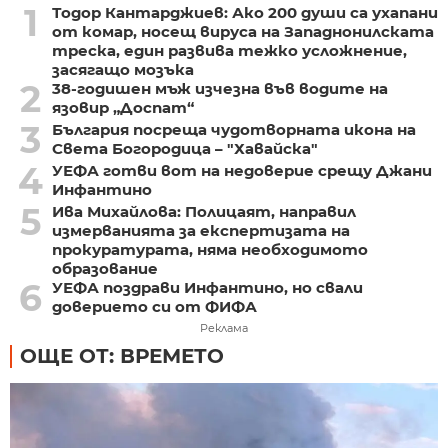
1
Тодор Кантарджиев: Ако 200 души са ухапани
от комар, носещ вируса на Западнонилската
треска, един развива тежко усложнение,
засягащо мозъка
2
38-годишен мъж изчезна във водите на
язовир „Доспат“
3
България посреща чудотворната икона на
Света Богородица – "Хавайска"
4
УЕФА готви вот на недоверие срещу Джани
Инфантино
5
Ива Михайлова: Полицаят, направил
измерванията за експертизата на
прокуратурата, няма необходимото
образование
6
УЕФА поздрави Инфантино, но свали
доверието си от ФИФА
Реклама
ОЩЕ ОТ: ВРЕМЕТО