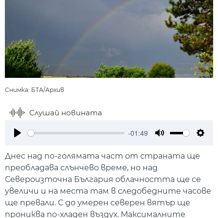
Снимка: БТА/Архив
Слушай новината
-01:49
Play
Mute
Setti
Днес над по-голямата част от страната ще
преобладава слънчево време, но над
Североизточна България облачността ще се
увеличи и на места там в следобедните часове
ще превали. С до умерен северен вятър ще
прониква по-хладен въздух. Максималните