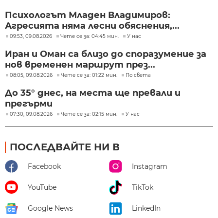
Психологът Младен Владимиров:
Агресията няма лесни обяснения,...
09:53, 09.08.2026
Чете се за: 04:45 мин.
У нас
Иран и Оман са близо до споразумение за
нов временен маршрут през...
08:05, 09.08.2026
Чете се за: 01:22 мин.
По света
До 35° днес, на места ще превали и
прегърми
07:30, 09.08.2026
Чете се за: 02:15 мин.
У нас
ПОСЛЕДВАЙТЕ НИ В
Facebook
Instagram
YouTube
TikTok
Google News
LinkedIn