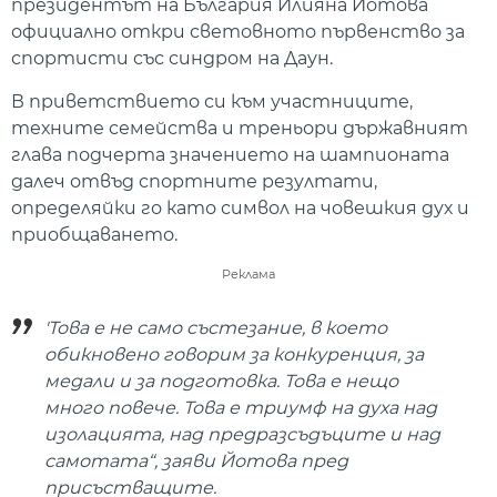
президентът на България Илияна Йотова
официално откри световното първенство за
спортисти със синдром на Даун.
В приветствието си към участниците,
техните семейства и треньори държавният
глава подчерта значението на шампионата
далеч отвъд спортните резултати,
определяйки го като символ на човешкия дух и
приобщаването.
Реклама
'Това е не само състезание, в което
обикновено говорим за конкуренция, за
медали и за подготовка. Това е нещо
много повече. Това е триумф на духа над
изолацията, над предразсъдъците и над
самотата“, заяви Йотова пред
присъстващите.