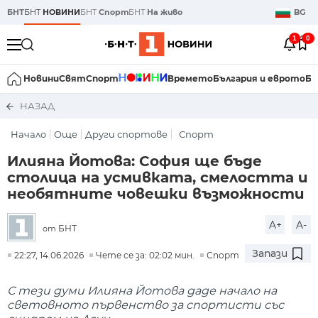
БНТ
БНТ
НОВИНИ
БНТ
Спорт
БНТ
На живо
BG
1
0
Новини
Свят
Спорт
Времето
България и еврото
Би
НАЗАД
Начало
Още
Други спортове
Спорт
Илияна Йотова: София ще бъде
столица на усмивката, смелостта и
необятните човешки възможности
A+
A-
БНТ
от
Запази
22:27, 14.06.2026
Чете се за: 02:02 мин.
Спорт
С тези думи Илияна Йотова даде начало на
световното първенство за спортисти със