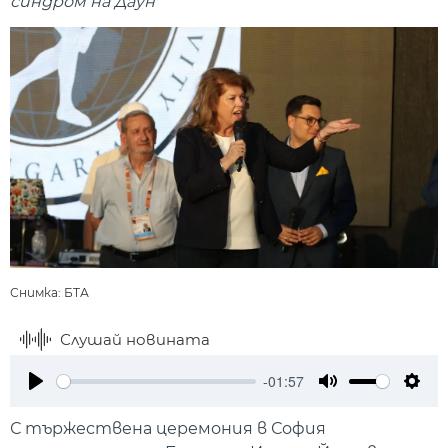
синдром на Даун
Снимка: БТА
Слушай новината
-01:57
Play
Mute
Setti
С тържествена церемония в София