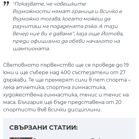
"Показвате, че човешките
възможности нямат граница и всичко е
възможно тогава, когато можеш да
разчиташ на подадената ръка. А тази
вечер ние ви я даваме“, каза още Йотова,
преди официално да обяви началото на
шампионата.
Световното първенство ще се проведе до 19
юни и ще събере над 400 състезатели от 27
държави. Те ще премерят сили в пет спорта –
лека атлетика, спортна гимнастика,
художествена гимнастика, тенис и тенис на
маса. България ще бъде представена от 20
спортисти във всички дисциплини.
СВЪРЗАНИ СТАТИИ: