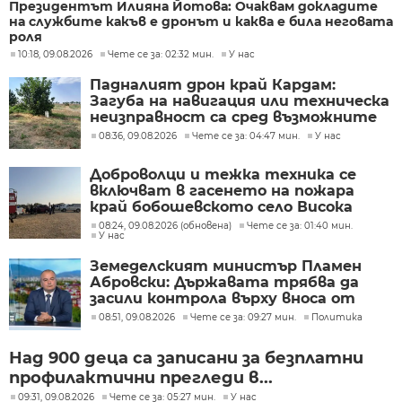
Президентът Илияна Йотова: Очаквам докладите
на службите какъв е дронът и каква е била неговата
роля
10:18, 09.08.2026
Чете се за: 02:32 мин.
У нас
Падналият дрон край Кардам:
Загуба на навигация или техническа
неизправност са сред възможните
причини
08:36, 09.08.2026
Чете се за: 04:47 мин.
У нас
Доброволци и тежка техника се
включват в гасенето на пожара
край бобошевското село Висока
могила
08:24, 09.08.2026 (обновена)
Чете се за: 01:40 мин.
У нас
Земеделският министър Пламен
Абровски: Държавата трябва да
засили контрола върху вноса от
трети страни
08:51, 09.08.2026
Чете се за: 09:27 мин.
Политика
Над 900 деца са записани за безплатни
профилактични прегледи в...
09:31, 09.08.2026
Чете се за: 05:27 мин.
У нас