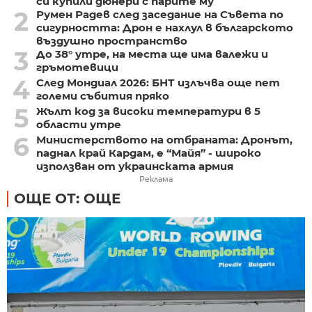
си купили дюнери с парите му
2
Румен Радев след заседание на Съвета по
сигурността: Дрон е нахлул в българското
въздушно пространство
3
До 38° утре, на места ще има валежи и
гръмотевици
4
След Мондиал 2026: БНТ излъчва още пет
големи събития пряко
5
Жълт код за високи температури в 5
области утре
6
Министерството на отбраната: Дронът,
паднал край Кардам, е “Майя” - широко
използван от украинската армия
Реклама
ОЩЕ ОТ: ОЩЕ