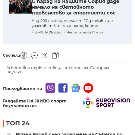
С парад на нациите София даде
начало на световното
първенство за спортисти със
синдром на Даун
Над 400 състезатели от 27 държави ще
участват в шампионата, който...
20:49, 14.06.2026
Чете се за: 02:17 мин.
Сподели
#световно първенство за атлети със Синдром
на Даун
Последвайте ни
Гледайте НА ЖИВО спорт
безплатно на:
ТОП 24
Румен Радев след заседание на Съвета по