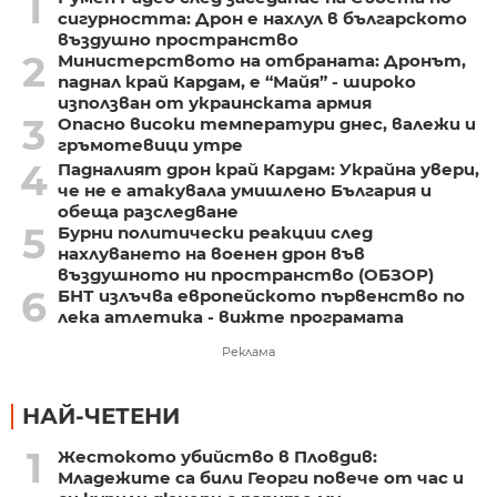
1
сигурността: Дрон е нахлул в българското
въздушно пространство
2
Министерството на отбраната: Дронът,
паднал край Кардам, е “Майя” - широко
използван от украинската армия
3
Опасно високи температури днес, валежи и
гръмотевици утре
4
Падналият дрон край Кардам: Украйна увери,
че не е атакувала умишлено България и
обеща разследване
5
Бурни политически реакции след
нахлуването на военен дрон във
въздушното ни пространство (ОБЗОР)
6
БНТ излъчва европейското първенство по
лека атлетика - вижте програмата
Реклама
НАЙ-ЧЕТЕНИ
1
Жестокото убийство в Пловдив:
Младежите са били Георги повече от час и