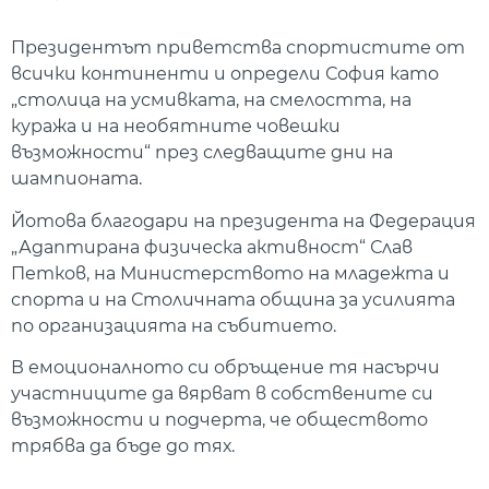
Президентът приветства спортистите от
всички континенти и определи София като
„столица на усмивката, на смелостта, на
куража и на необятните човешки
възможности“ през следващите дни на
шампионата.
Йотова благодари на президента на Федерация
„Адаптирана физическа активност“ Слав
Петков, на Министерството на младежта и
спорта и на Столичната община за усилията
по организацията на събитието.
В емоционалното си обръщение тя насърчи
участниците да вярват в собствените си
възможности и подчерта, че обществото
трябва да бъде до тях.