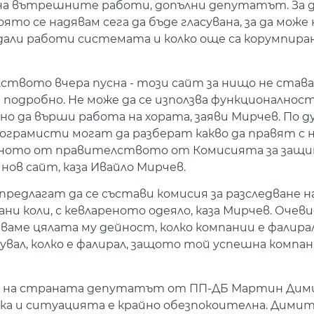
на вътрешните работи, допълни депутатът. За д
оято се надявам сега да бъде гласувана, за да може
ак дали работи системата и колко още са корумпира
ството вчера пусна - този сайт за нищо не став
а подробно. Не може да се използва функционалнос
но да върши работа на хората, заяви Мирчев. По 
ограмисти могат да разберат какво да правят с не
ашното от правителството от Комисията за защи
ов сайт, каза Ивайло Мирчев.
 предлагат да се състави комисия за разследване 
ани коли, с кевлареното одеяло, каза Мирчев. Очев
дваме цялата му дейност, колко компании е фалирал
вал, колко е фалирал, защото той успешна компан
а на страната депутатът от ПП-ДБ Мартин Дим
ка и ситуацията е крайно обезпокоителна. Дими