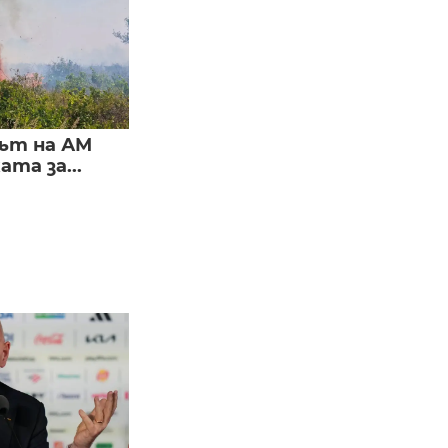
ът на АМ
та за...