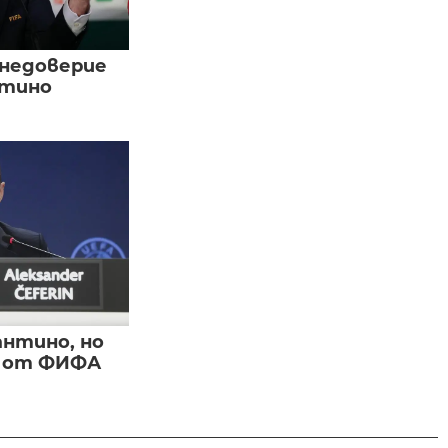
 недоверие
нтино
нтино, но
и от ФИФА