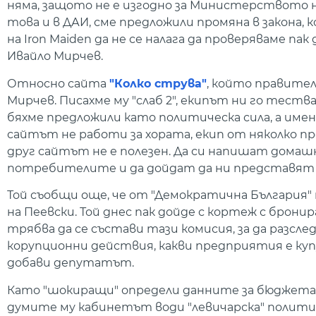
няма, защото не е изгодно за Министерството 
това и в ДАИ, сме предложили промяна в закона, к
на Iron Maiden да не се налага да проверяваме п
Ивайло Мирчев.
Относно сайта
"Колко струва"
, който правител
Мирчев. Писахме му "слаб 2", екипът ни го теств
бяхме предложили като политическа сила, а имен
сайтът не работи за хората, екип от няколко пр
друг сайтът не е полезен. Да си напишат дом
потребителите и да дойдат да ни представят н
Той съобщи още, че от "Демократична България"
на Пеевски. Той днес пак дойде с кортеж с бронир
трябва да се състави тази комисия, за да разсле
корупционни действия, какви предприятия е купу
добави депутатът.
Като "шокиращи" определи данните за бюджет
думите му кабинетът води "левичарска" полити