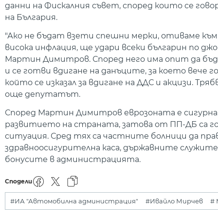
данни на Фискалния съвет, според които се гово
на България.
"Ако не бъдат взети спешни мерки, отиваме към 
висока инфлация, ще удари всеки българин по дж
Мартин Димитров. Според него има опит да бъд
и се готви вдигане на данъците, за което вече 
който се изказал за вдигане на ДДС и акцизи. Тр
още депутатът.
Според Мартин Димитров еврозоната е сигурна, 
развитието на страната, затова от ПП-ДБ са го
ситуация. Сред тях са частните болници да пра
здравноосигурителна каса, държавните служител
бонусите в администрацията.
Сподели
#ИА "Автомобилна администрация"
#Ивайло Мирчев
#