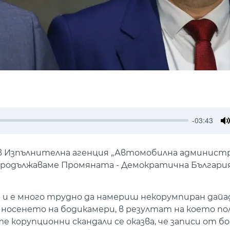
-03:43
M
 в Изпълнителна агенция „Автомобилна администра
"Продължаваме Промяната - Демократична България
и е много трудно да намериш некорумпиран дайад
а носенето на бодикамери, в резултат на което п
ите корупционни скандали се оказва, че записи от