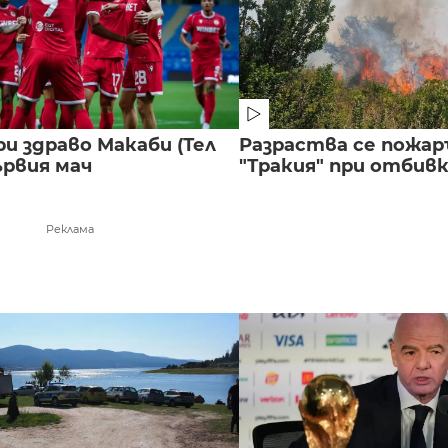
и здраво Макаби (Тел
Разраства се пожар
ървия мач
"Тракия" при отбивка
Реклама