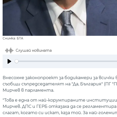
Снимка: БТА
Слушай новината
Play
Внесохме законопроект за бодикамери за всички
съобщи съпредседателят на "Да, България" (ПГ 
Мирчев в парламента.
"Това е една от най-корумпираните институции 
Мирчев. ДПС и ГЕРБ отказаха да се регламентир
слагат, когато си искат, каза той. За най-голем