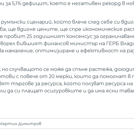
ри за 5,1% дефицит, което е негативен рекорд в 
румънски сценарий, който влече след себе си вдиг
оба, ще вдигне цените, ще спре икономическия рас
е пробит 25 годишният консенсус за ограничаван
говорел бившият финансов министър на ГЕРБ Влади
ябва намаление, оптимизиране и ефективност на ра
но случващото се може да спъне растежа, доходи
тови с повече от 20 мерки, които да помогнат в 
вят търгове за ресурса, който ползват ресурса н
и да си плащат осигуровките и да има ясни тава
 Мартин Димитров