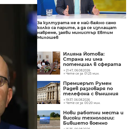
За културата не е най-важно само
колко са парите, а да се изплащат
навреме, заяви министър Евтим
Милошев
Илияна Йотова:
Страна ни има
потенциал в сферата
на изкуствения
21:47, 06.08.2026
Чете се за: 01:25 мин.
интелект и бизнесът
забелязва тези
Премиерът Румен
перспективи
Радев разговаря по
телефона с външния
министър на
19:37, 06.08.2026
Чете се за: 00:20 мин.
Великобритания Ед
Милибанд
Нови работни места и
високи технологии:
Бившето военно
летище в Доброславци