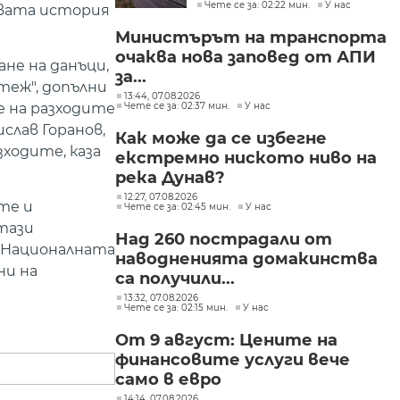
Чете се за: 02:22 мин.
У нас
огънят
новата история
Министърът на транспорта
очаква нова заповед от АПИ
ане на данъци,
за...
теж", допълни
13:44, 07.08.2026
е на разходите
Чете се за: 02:37 мин.
У нас
слав Горанов,
Как може да се избегне
зходите, каза
екстремно ниското ниво на
река Дунав?
12:27, 07.08.2026
те и
Чете се за: 02:45 мин.
У нас
тази
Над 260 пострадали от
а Националната
наводненията домакинства
ни на
са получили...
13:32, 07.08.2026
Чете се за: 02:15 мин.
У нас
От 9 август: Цените на
финансовите услуги вече
само в евро
14:14, 07.08.2026