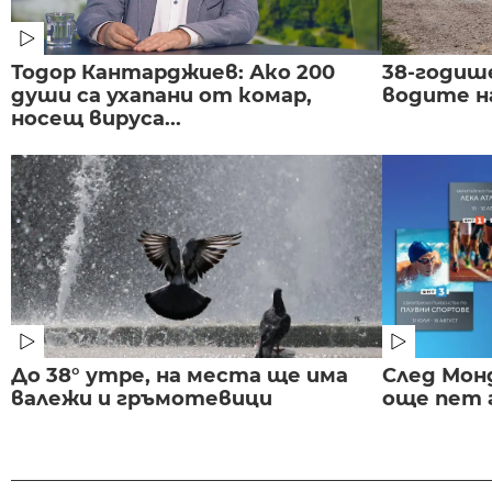
Тодор Кантарджиев: Ако 200
38-годиш
души са ухапани от комар,
водите н
носещ вируса...
До 38° утре, на места ще има
След Монд
валежи и гръмотевици
още пет 