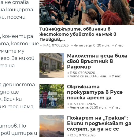
а не става
 на концерта
ни, посочи
Тийнейджърите, обвинени в
жестокото убийство на мъж в
а, коментира
Пловдив,...
тта, която ние
14:43, 07.08.2026
Чете се за: 01:20 мин.
У нас
думите му
Малолетни деца биха
го. За никой
свой връстник в
та на
Радомир
11:56, 07.08.2026
Чете се за: 00:45 мин.
У нас
на дейността
Окръжната
идно ще
прокуратура в Русе
поиска арест за
, всички
петима от
10:59, 07.08.2026
ия той няма,
Чете се за: 02:50 мин.
У нас
участниците в
групите, свързани с
Пожарът на „Тракия“:
разбитата
Екипи продължават да
лаборатория за
итров. По
следят, за да не се
фентанил
тров цитира и
разпространява
12:38, 07.08.2026