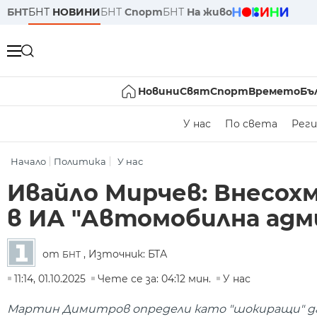
БНТ
БНТ
НОВИНИ
БНТ
Спорт
БНТ
На живо
Новини
Свят
Спорт
Времето
Бъ
У нас
По света
Реги
Начало
Политика
У нас
Ивайло Мирчев: Внесох
в ИА "Автомобилна ад
от
, Източник: БТА
БНТ
11:14, 01.10.2025
Чете се за: 04:12 мин.
У нас
Мартин Димитров определи като "шокиращи" д