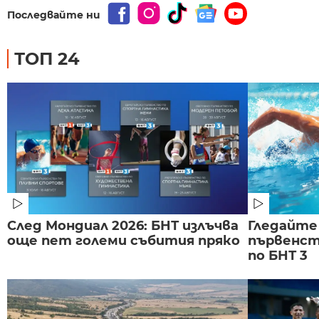
Последвайте ни
ТОП 24
След Мондиал 2026: БНТ излъчва
Гледайте
още пет големи събития пряко
първенст
по БНТ 3