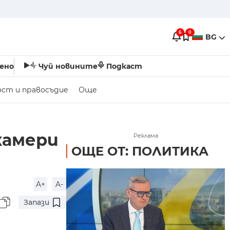
6
0
BG
ено
Чуй новините
Подкаст
ост и правосъдие
Още
камери
Реклама
ОЩЕ ОТ: ПОЛИТИКА
A+
A-
Запази