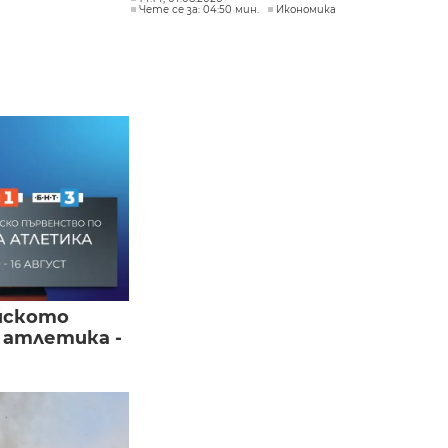
Чете се за: 04:50 мин.
Икономика
йското
 атлетика -