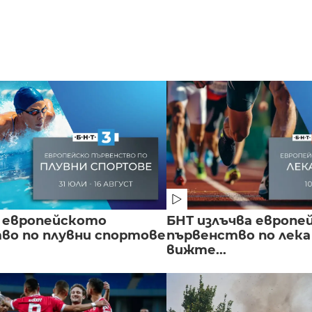
 европейското
БНТ излъчва европе
во по плувни спортове
първенство по лека
вижте...