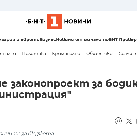
лгария и еврото
Бизнес
Новини от миналото
БНТ Провер
онални
Политика
Криминално
Общество
Сигурн
ме законопроект за боди
министрация"
анните за бюджета