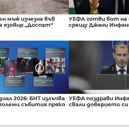
ен мъж изчезна във
УЕФА готви вот на
а язовир „Доспат“
срещу Джани Инфа
иал 2026: БНТ излъчва
УЕФА поздрави Инфа
големи събития пряко
свали доверието с