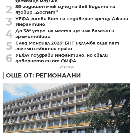
засягащо мозъка
2
38-годишен мъж изчезна във водите на
язовир „Доспат“
3
УЕФА готви вот на недоверие срещу Джани
Инфантино
4
До 38° утре, на места ще има валежи и
гръмотевици
5
След Мондиал 2026: БНТ излъчва още пет
големи събития пряко
6
УЕФА поздрави Инфантино, но свали
доверието си от ФИФА
Реклама
ОЩЕ ОТ: РЕГИОНАЛНИ