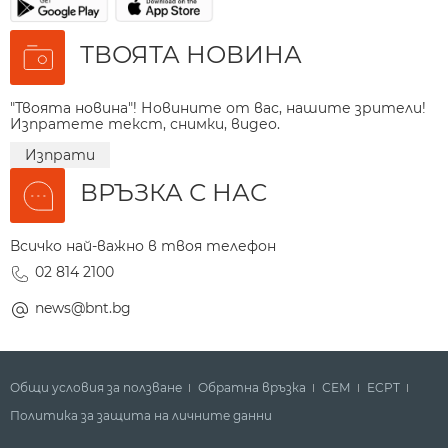
ТВОЯТА НОВИНА
"Твоята новина"! Новините от вас, нашите зрители!
Изпратете текст, снимки, видео.
Изпрати
ВРЪЗКА С НАС
Всичко най-важно в твоя телефон
02 814 2100
news@bnt.bg
Общи условия за ползване
Обратна връзка
СЕМ
ECPT
Политика за защита на личните данни