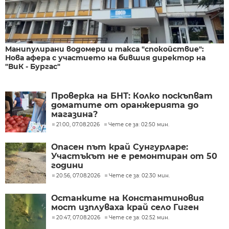
Манипулирани водомери и такса "спокойствие":
Нова афера с участието на бившия директор на
"ВиК - Бургас"
Проверка на БНТ: Колко поскъпват
доматите от оранжерията до
магазина?
21:00, 07.08.2026
Чете се за: 02:50 мин.
Опасен път край Сунгурларе:
Участъкът не е ремонтиран от 50
години
20:56, 07.08.2026
Чете се за: 02:30 мин.
Останките на Константиновия
мост изплуваха край село Гиген
20:47, 07.08.2026
Чете се за: 02:52 мин.