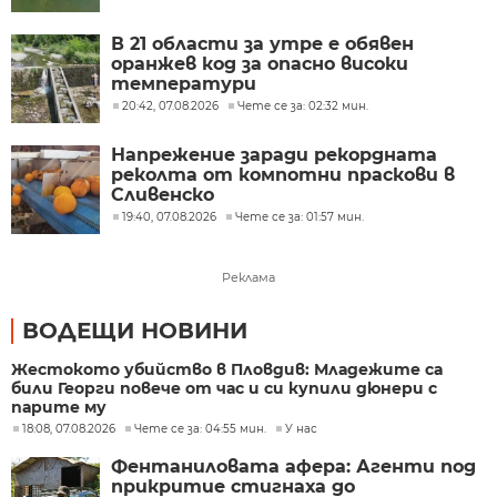
В 21 области за утре е обявен
оранжев код за опасно високи
температури
20:42, 07.08.2026
Чете се за: 02:32 мин.
Напрежение заради рекордната
реколта от компотни праскови в
Сливенско
19:40, 07.08.2026
Чете се за: 01:57 мин.
Реклама
ВОДЕЩИ НОВИНИ
Жестокото убийство в Пловдив: Младежите са
били Георги повече от час и си купили дюнери с
парите му
18:08, 07.08.2026
Чете се за: 04:55 мин.
У нас
Фентаниловата афера: Агенти под
прикритие стигнаха до