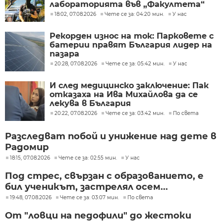
лабораторията във „Факултета“
18:02, 07.08.2026
Чете се за: 04:20 мин.
У нас
Рекорден износ на ток: Парковете с
батерии правят България лидер на
пазара
20:28, 07.08.2026
Чете се за: 05:42 мин.
У нас
И след медицинско заключение: Пак
отказаха на Ива Михайлова да се
лекува в България
20:22, 07.08.2026
Чете се за: 03:42 мин.
По света
Разследват побой и унижение над дете в
Радомир
18:15, 07.08.2026
Чете се за: 02:55 мин.
У нас
Под стрес, свързан с образованието, е
бил ученикът, застрелял осем...
19:48, 07.08.2026
Чете се за: 03:07 мин.
По света
От "ловци на педофили" до жестоки