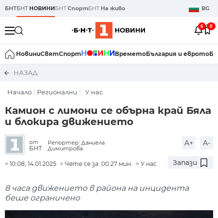
БНТ
БНТ
НОВИНИ
БНТ
Спорт
БНТ
На живо
BG
6
0
Новини
Свят
Спорт
Времето
България и еврото
Би
НАЗАД
Начало
Регионални
У нас
Камион с лимони се обърна край Бяла
и блокира движението
A+
A-
от
Репортер: Даниела
БНТ
Димитрова
Запази
10:08, 14.01.2025
Чете се за: 00:27 мин.
У нас
8 часа движението в района на инцидента
беше ограничено