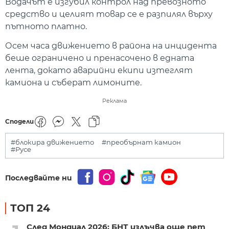
Водачът е изгубил контрол над превозното
средство и целият товар се е разпилял върху
пътното платно.
Осем часа движението в района на инцидента
беше ограничено и пренасочено в едната
лента, докато аварийни екипи изтеглят
камиона и съберат лимоните.
Реклама
Сподели
#блокира движението
#преобърнат камион
#Русе
Последвайте ни
ТОП 24
След Мондиал 2026: БНТ излъчва още пет