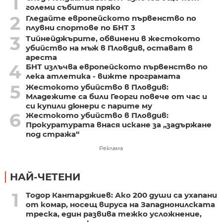
1
големи събития пряко
2
Гледайте европейското първенство по
плувни спортове по БНТ 3
3
Тийнейджърите, обвинени в жестокото
убийство на мъж в Пловдив, остават в
ареста
4
БНТ излъчва европейското първенство по
лека атлетика - вижте програмата
5
Жестокото убийство в Пловдив:
Младежите са били Георги повече от час и
си купили дюнери с парите му
6
Жестокото убийство в Пловдив:
Прокуратурата внася искане за „задържане
под стража“
Реклама
НАЙ-ЧЕТЕНИ
1
Тодор Кантарджиев: Ако 200 души са ухапани
от комар, носещ вируса на Западнонилската
треска, един развива тежко усложнение,