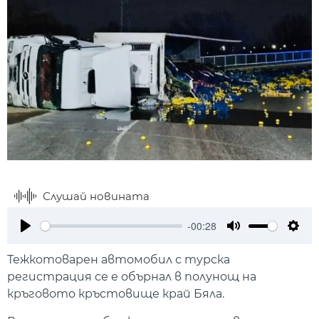
Слушай новината
-00:28
Play
Mute
Setti
Тежкотоварен автомобил с турска
регистрация се е обърнал в полунощ на
кръговото кръстовище край Бяла.