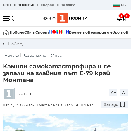
БНТ
БНТ
НОВИНИ
БНТ
Спорт
БНТ
На живо
BG
3
0
Новини
Свят
Спорт
Времето
България и еврото
Би
НАЗАД
Начало
Регионални
У нас
Камион самокатастрофира и се
запали на главния път Е-79 край
Монтана
A+
A-
БНТ
от
Запази
17:15, 09.05.2024
Чете се за: 01:02 мин.
У нас