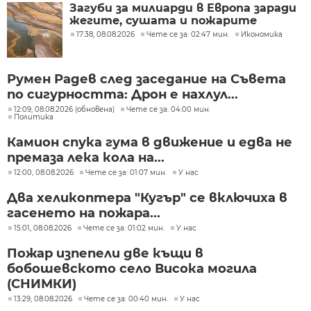
Загуби за милиарди в Европа заради
жегите, сушата и пожарите
17:38, 08.08.2026
Чете се за: 02:47 мин.
Икономика
Румен Радев след заседание на Съвета
по сигурността: Дрон е нахлул...
12:09, 08.08.2026 (обновена)
Чете се за: 04:00 мин.
Политика
Камион спука гума в движение и едва не
премаза лека кола на...
12:00, 08.08.2026
Чете се за: 01:07 мин.
У нас
Два хеликоптера "Кугър" се включиха в
гасенето на пожара...
15:01, 08.08.2026
Чете се за: 01:02 мин.
У нас
Пожар изпепели две къщи в
бобошевското село Висока могила
(СНИМКИ)
13:29, 08.08.2026
Чете се за: 00:40 мин.
У нас