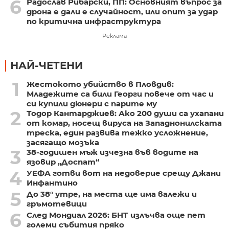
6
Радослав Рибарски, ПП: Основният въпрос за
дрона е дали е случайност, или опит за удар
по критична инфраструктура
Реклама
НАЙ-ЧЕТЕНИ
1
Жестокото убийство в Пловдив:
Младежите са били Георги повече от час и
си купили дюнери с парите му
2
Тодор Кантарджиев: Ако 200 души са ухапани
от комар, носещ вируса на Западнонилската
треска, един развива тежко усложнение,
засягащо мозъка
3
38-годишен мъж изчезна във водите на
язовир „Доспат“
4
УЕФА готви вот на недоверие срещу Джани
Инфантино
5
До 38° утре, на места ще има валежи и
гръмотевици
6
След Мондиал 2026: БНТ излъчва още пет
големи събития пряко