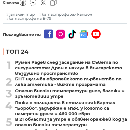
Сподели
#запален тир
#катастрофирал камион
#катастрофа на Е-79
Последвайте ни
ТОП 24
1
Румен Радев след заседание на Съвета по
сигурността: Дрон е нахлул в българското
въздушно пространство
2
БНТ излъчва европейското първенство по
лека атлетика - вижте програмата
3
Опасно високи температури днес, валежи и
гръмотевици утре
4
Гонка с полицията в столичния квартал
"Борово", задържан е мъж, у когото са
намерени дрога и 460 000 евро
5
В 21 области за утре е обявен оранжев код за
опасно високи температури