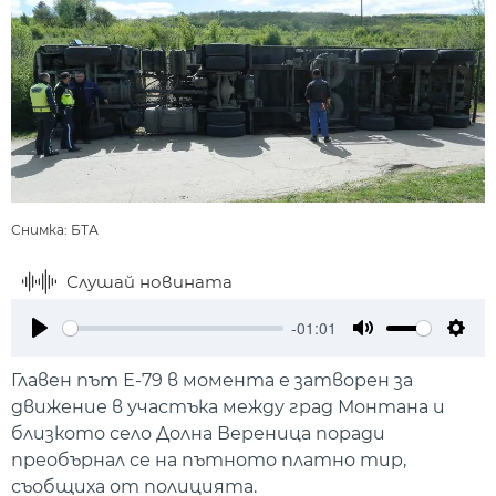
Снимка: БТА
Слушай новината
-01:01
Play
Mute
Setti
Главен път Е-79 в момента е затворен за
движение в участъка между град Монтана и
близкото село Долна Вереница поради
преобърнал се на пътното платно тир,
съобщиха от полицията.