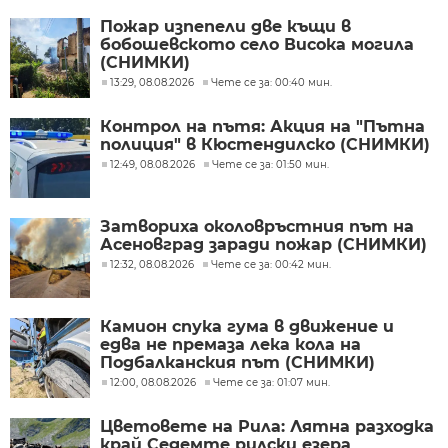
Пожар изпепели две къщи в
бобошевското село Висока могила
(СНИМКИ)
13:29, 08.08.2026
Чете се за: 00:40 мин.
Контрол на пътя: Акция на "Пътна
полиция" в Кюстендилско (СНИМКИ)
12:49, 08.08.2026
Чете се за: 01:50 мин.
Затвориха околовръстния път на
Асеновград заради пожар (СНИМКИ)
12:32, 08.08.2026
Чете се за: 00:42 мин.
Камион спука гума в движение и
едва не премаза лека кола на
Подбалканския път (СНИМКИ)
12:00, 08.08.2026
Чете се за: 01:07 мин.
Цветовете на Рила: Лятна разходка
край Седемте рилски езера