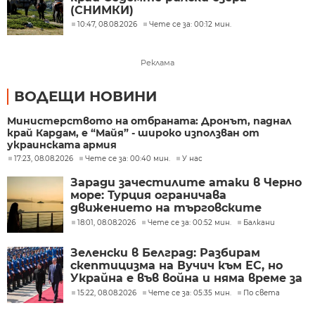
(СНИМКИ)
10:47, 08.08.2026
Чете се за: 00:12 мин.
Реклама
ВОДЕЩИ НОВИНИ
Министерството на отбраната: Дронът, паднал
край Кардам, е “Майя” - широко използван от
украинската армия
17:23, 08.08.2026
Чете се за: 00:40 мин.
У нас
Заради зачестилите атаки в Черно
море: Турция ограничава
движението на търговските
кораби
18:01, 08.08.2026
Чете се за: 00:52 мин.
Балкани
Зеленски в Белград: Разбирам
скептицизма на Вучич към ЕС, но
Украйна е във война и няма време за
скептицизъм
15:22, 08.08.2026
Чете се за: 05:35 мин.
По света