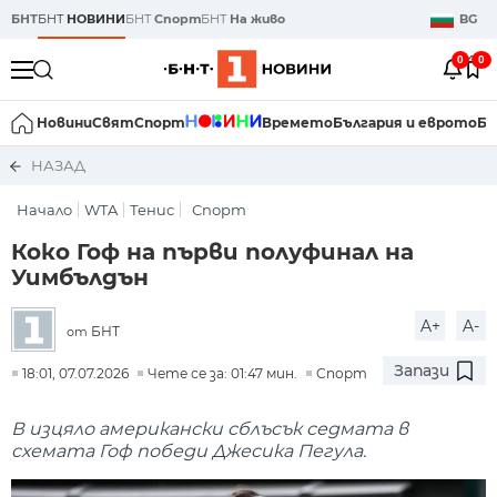
БНТ
БНТ
НОВИНИ
БНТ
Спорт
БНТ
На живо
BG
0
0
Новини
Свят
Спорт
Времето
България и еврото
Би
НАЗАД
Начало
WTA
Тенис
Спорт
Коко Гоф на първи полуфинал на
Уимбълдън
A+
A-
БНТ
от
Запази
18:01, 07.07.2026
Чете се за: 01:47 мин.
Спорт
В изцяло американски сблъсък седмата в
схемата Гоф победи Джесика Пегула.