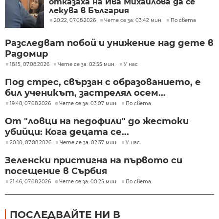
отказаха на Ива Михайлова да се
лекува в България
20:22, 07.08.2026
Чете се за: 03:42 мин.
По света
Разследват побой и унижение над дете в
Радомир
18:15, 07.08.2026
Чете се за: 02:55 мин.
У нас
Под стрес, свързан с образованието, е
бил ученикът, застрелял осем...
19:48, 07.08.2026
Чете се за: 03:07 мин.
По света
От "ловци на педофили" до жестоки
убийци: Кога децата се...
20:10, 07.08.2026
Чете се за: 02:37 мин.
У нас
Зеленски пристигна на първото си
посещение в Сърбия
21:46, 07.08.2026
Чете се за: 00:25 мин.
По света
ПОСЛЕДВАЙТЕ НИ В