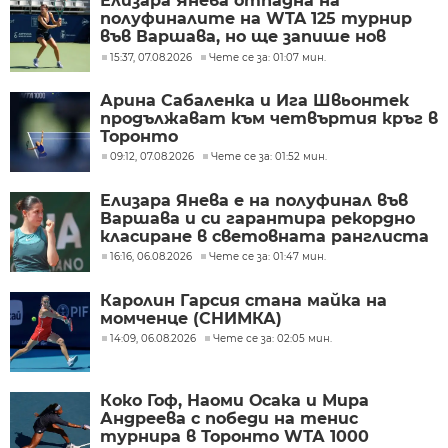
Елизара Янева отпадна на
полуфиналите на WTA 125 турнир
във Варшава, но ще запише нов
рекорден ранкинг
15:37, 07.08.2026
Чете се за: 01:07 мин.
Арина Сабаленка и Ига Швьонтек
продължават към четвъртия кръг в
Торонто
09:12, 07.08.2026
Чете се за: 01:52 мин.
Елизара Янева е на полуфинал във
Варшава и си гарантира рекордно
класиране в световната ранглиста
16:16, 06.08.2026
Чете се за: 01:47 мин.
Каролин Гарсия стана майка на
момченце (СНИМКА)
14:09, 06.08.2026
Чете се за: 02:05 мин.
Коко Гоф, Наоми Осака и Мира
Андреева с победи на тенис
турнира в Торонто WТА 1000