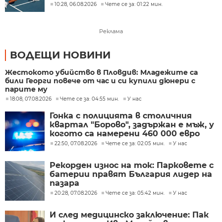
10:28, 06.08.2026
Чете се за: 01:22 мин.
Реклама
ВОДЕЩИ НОВИНИ
Жестокото убийство в Пловдив: Младежите са
били Георги повече от час и си купили дюнери с
парите му
18:08, 07.08.2026
Чете се за: 04:55 мин.
У нас
Гонка с полицията в столичния
квартал "Борово", задържан е мъж, у
когото са намерени 460 000 евро
22:50, 07.08.2026
Чете се за: 02:05 мин.
У нас
Рекорден износ на ток: Парковете с
батерии правят България лидер на
пазара
20:28, 07.08.2026
Чете се за: 05:42 мин.
У нас
И след медицинско заключение: Пак