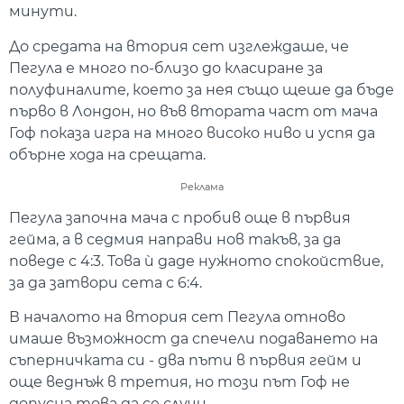
минути.
До средата на втория сет изглеждаше, че
Пегула е много по-близо до класиране за
полуфиналите, което за нея също щеше да бъде
първо в Лондон, но във втората част от мача
Гоф показа игра на много високо ниво и успя да
обърне хода на срещата.
Реклама
Пегула започна мача с пробив още в първия
гейма, а в седмия направи нов такъв, за да
поведе с 4:3. Това ѝ даде нужното спокойствие,
за да затвори сета с 6:4.
В началото на втория сет Пегула отново
имаше възможност да спечели подаването на
съперничката си - два пъти в първия гейм и
още веднъж в третия, но този път Гоф не
допусна това да се случи.