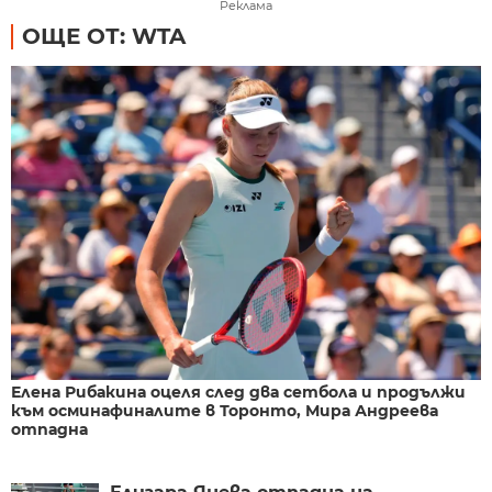
Реклама
ОЩЕ ОТ: WTA
Елена Рибакина оцеля след два сетбола и продължи
към осминафиналите в Торонто, Мира Андреева
отпадна