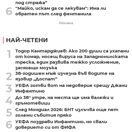
под стража“
6
"Майко, искам да се лекувам": Има ли
обратен път след фентанила
Реклама
НАЙ-ЧЕТЕНИ
1
Тодор Кантарджиев: Ако 200 души са ухапани
от комар, носещ вируса на Западнонилската
треска, един развива тежко усложнение,
засягащо мозъка
2
38-годишен мъж изчезна във водите на
язовир „Доспат“
3
УЕФА готви вот на недоверие срещу Джани
Инфантино
4
До 38° утре, на места ще има валежи и
гръмотевици
5
След Мондиал 2026: БНТ излъчва още пет
големи събития пряко
6
УЕФА поздрави Инфантино, но свали
доверието си от ФИФА