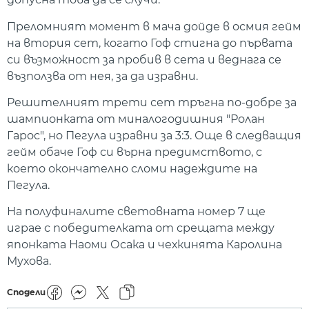
Преломният момент в мача дойде в осмия гейм
на втория сет, когато Гоф стигна до първата
си възможност за пробив в сета и веднага се
възползва от нея, за да изравни.
Решителният трети сет тръгна по-добре за
шампионката от миналогодишния "Ролан
Гарос", но Пегула изравни за 3:3. Още в следващия
гейм обаче Гоф си върна предимството, с
което окончателно сломи надеждите на
Пегула.
На полуфиналите световната номер 7 ще
играе с победителката от срещата между
японката Наоми Осака и чехкинята Каролина
Мухова.
Сподели