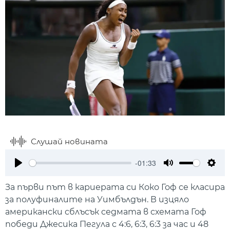
Слушай новината
-01:33
Play
Mute
Setti
За първи път в кариерата си Коко Гоф се класира
за полуфиналите на Уимбълдън. В изцяло
американски сблъсък седмата в схемата Гоф
победи Джесика Пегула с 4:6, 6:3, 6:3 за час и 48