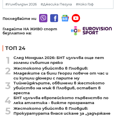
#Уимбълдън 2026
#Джесика Пегула
#Коко Гоф
Последвайте ни
Гледайте НА ЖИВО спорт
безплатно на:
ТОП 24
1
След Мондиал 2026: БНТ излъчва още пет
големи събития пряко
2
Жестокото убийство в Пловдив:
Младежите са били Георги повече от час и
си купили дюнери с парите му
3
Тийнейджърите, обвинени в жестокото
убийство на мъж в Пловдив, остават в
ареста
4
БНТ излъчва европейското първенство по
лека атлетика - вижте програмата
5
Жестокото убийство в Пловдив:
Прокуратурата внася искане за „задържане