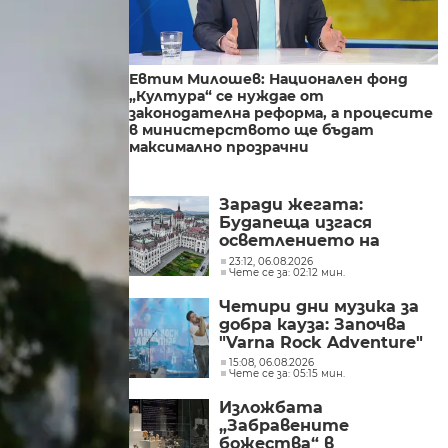
Евтим Милошев: Национален фонд
„Култура“ се нуждае от
законодателна реформа, а процесите
в министерството ще бъдат
максимално прозрачни
Заради жегата:
Будапеща изгася
осветлението на
историческите си
23:12, 06.08.2026
Чете се за: 02:12 мин.
забележителности, за
да пести енергия
Четири дни музика за
добра кауза: Започва
"Varna Rock Adventure"
15:08, 06.08.2026
Чете се за: 05:15 мин.
Изложбата
„Забравените
божества“ в