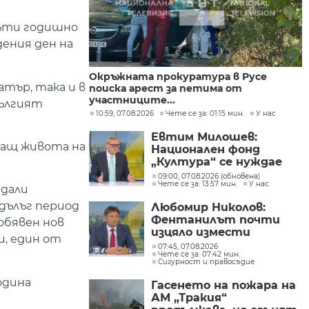
пъти годишно
дения ден на
Окръжната прокуратура в Русе
атър, така и в
поиска арест за петима от
участниците...
Дългият
10:59, 07.08.2026
Чете се за: 01:15 мин.
У нас
Евтим Милошев:
яващ живота на
Национален фонд
„Култура“ се нуждае
от законодателна
09:00, 07.08.2026 (обновена)
Чете се за: 13:57 мин.
У нас
реформа, а процесите в
 дали
министерството ще
дълъг период
Любомир Николов:
бъдат максимално
Фентанилът почти
обявен нов
прозрачни
изцяло измести
и, един от
хероина, възможно е
07:45, 07.08.2026
Чете се за: 07:42 мин.
разбитата
Сигурност и правосъдие
лаборатория да е
единствената у нас
одина
Гасенето на пожара на
АМ „Тракия“
а