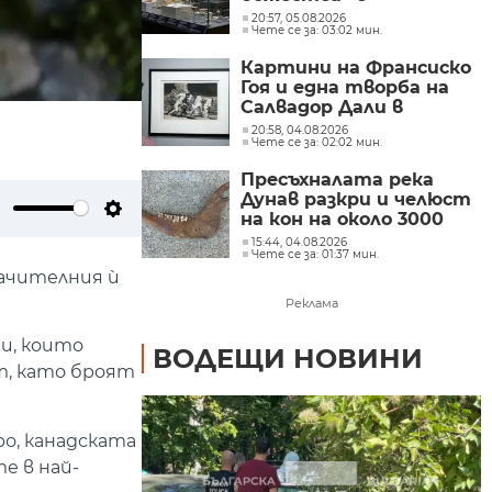
Националния
20:57, 05.08.2026
Чете се за: 03:02 мин.
археологически
институт с музей при
Картини на Франсиско
БАН
Гоя и една творба на
Салвадор Дали в
„Квадрат 500“
20:58, 04.08.2026
Чете се за: 02:02 мин.
(СНИМКИ)
Пресъхналата река
Дунав разкри и челюст
на кон на около 3000
ute
Settings
години
15:44, 04.08.2026
Чете се за: 01:37 мин.
начителния ѝ
Реклама
и, които
ВОДЕЩИ НОВИНИ
т, като броят
о, канадската
е в най-