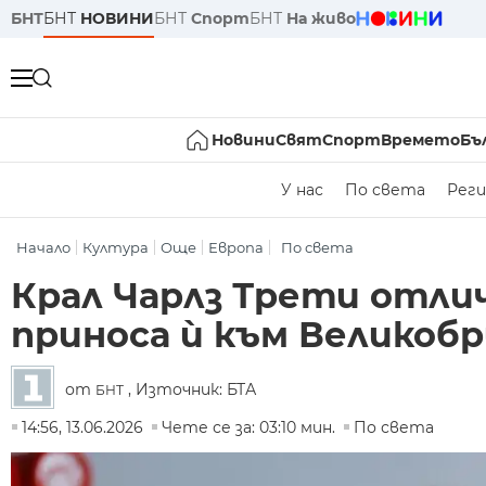
БНТ
БНТ
НОВИНИ
БНТ
Спорт
БНТ
На живо
Новини
Свят
Спорт
Времето
Бъ
У нас
По света
Реги
Начало
Култура
Още
Европа
По света
Крал Чарлз Трети отли
приноса ѝ към Великоб
от
, Източник: БТА
БНТ
14:56, 13.06.2026
Чете се за: 03:10 мин.
По света