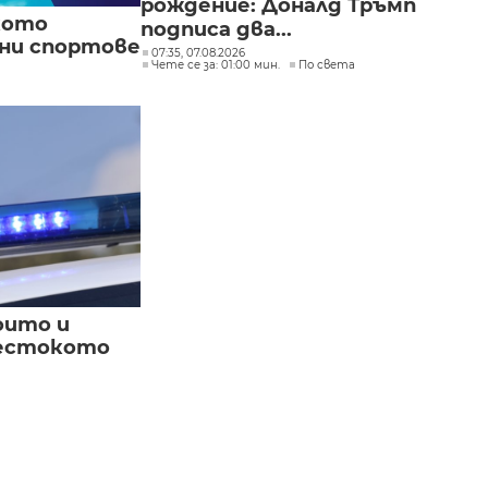
рождение: Доналд Тръмп
кото
подписа два...
вни спортове
07:35, 07.08.2026
Чете се за: 01:00 мин.
По света
оито и
жестокото