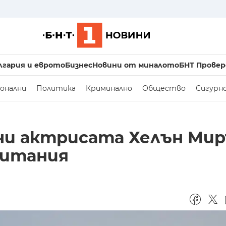
лгария и еврото
Бизнес
Новини от миналото
БНТ Провер
онални
Политика
Криминално
Общество
Сигурн
чи актрисата Хелън Мир
ритания