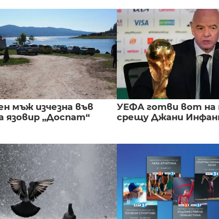
ен мъж изчезна във
УЕФА готви вот на
а язовир „Доспат“
срещу Джани Инфа