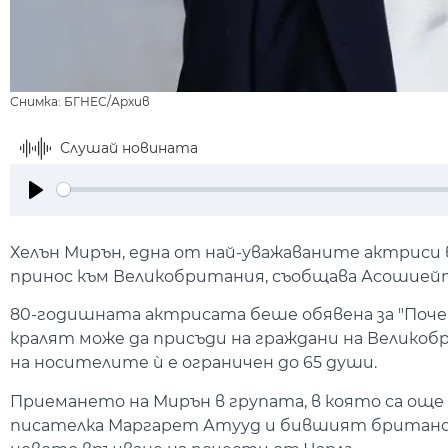
Снимка: БГНЕС/Архив
Слушай новината
Play
Хелън Мирън, една от най-уважаваните актриси 
принос към Великобритания, съобщава Асошиейт
80-годишната актрисата беше обявена за "Поче
кралят може да присъди на граждани на Велик
на носителите ѝ е ограничен до 65 души.
Приемането на Мирън в групата, в която са о
писателка Маргарет Атууд и бившият британск