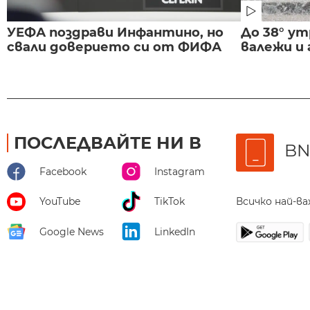
УЕФА поздрави Инфантино, но
До 38° ут
свали доверието си от ФИФА
валежи и
ПОСЛЕДВАЙТЕ НИ В
BN
Facebook
Instagram
Всичко най-в
YouTube
TikTok
Google News
LinkedIn