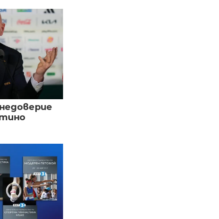
 недоверие
нтино