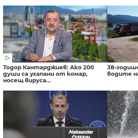
Тодор Кантарджиев: Ако 200
38-годиш
души са ухапани от комар,
водите н
носещ вируса...