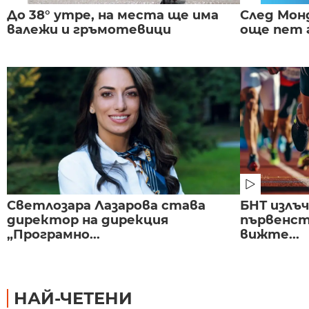
До 38° утре, на места ще има
След Монд
валежи и гръмотевици
още пет 
Светлозара Лазарова става
БНТ излъ
директор на дирекция
първенст
„Програмно...
вижте...
НАЙ-ЧЕТЕНИ