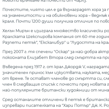
новото връчване на почести от Чарлз.
Почестите, чиято цел е да възнаградят хора за
на знаменитости и на обикновени хора – веднъж н
краля. Почти 1200 души получиха отличия по пово
Хелън Мирън е изиграла множество класически р
Кралската Шекспирова компания от 60-те години
Разпети петък", "Екскалибур" и "Лудостта на кра
През 2007 г. тя спечели "Оскар" за най-добра ак
покойната Елизабет Втора след смъртта на прин
Въведена през 1917 г. от крал Джордж V, наградат
значителен принос към изкуствата, науката, м
от време. Те остават членове до смъртта си, сл
член в следващия списък с почести през новата
най-популярните британски художници от минал
Сред останалите отличени в петък е британска
изпревари писателката на "Хари Потър" Дж. К. 