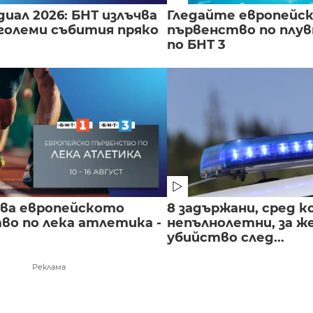
иал 2026: БНТ излъчва
Гледайте европейс
големи събития пряко
първенство по плу
по БНТ 3
чва европейското
8 задържани, сред к
во по лека атлетика -
непълнолетни, за 
убийство след...
Реклама