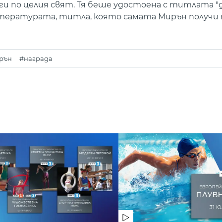
и по целия свят. Тя беше удостоена с титлата "д
литературата, титла, която самата Мирън получи п
рън
#награда