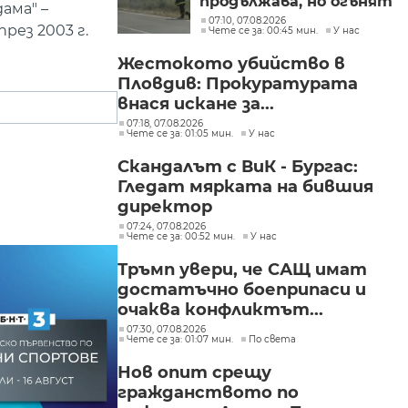
продължава, но огънят
ама" –
е локализиран
07:10, 07.08.2026
рез 2003 г.
Чете се за: 00:45 мин.
У нас
Жестокото убийство в
Пловдив: Прокуратурата
внася искане за...
07:18, 07.08.2026
Чете се за: 01:05 мин.
У нас
Скандалът с ВиК - Бургас:
Гледат мярката на бившия
директор
07:24, 07.08.2026
Чете се за: 00:52 мин.
У нас
Тръмп увери, че САЩ имат
достатъчно боеприпаси и
очаква конфликтът...
07:30, 07.08.2026
Чете се за: 01:07 мин.
По света
Нов опит срещу
гражданството по