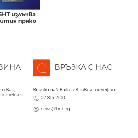
БНТ излъчва
бития пряко
ВИНА
ВРЪЗКА С НАС
т вас,
Всичко най-важно в твоя телефон
те текст,
02 814 2100
news@bnt.bg