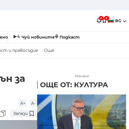
2
0
BG
ено
Чуй новините
Подкаст
ост и правосъдие
Още
ън за
Реклама
ОЩЕ ОТ: КУЛТУРА
A+
A-
Запази