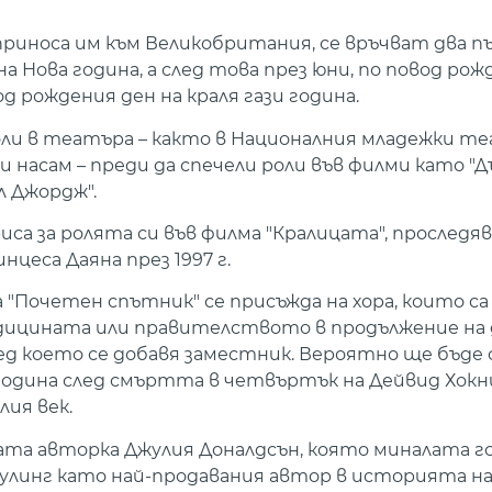
 приноса им към Великобритания, се връчват два 
а Нова година, а след това през юни, по повод рож
д рождения ден на краля гази година.
оли в театъра – както в Националния младежки те
 насам – преди да спечели роли във филми като "
л Джордж".
триса за ролята си във филма "Кралицата", прослед
цеса Даяна през 1997 г.
а "Почетен спътник" се присъжда на хора, които са
едицината или правителството в продължение на 
ед което се добавя заместник. Вероятно ще бъде 
 година след смъртта в четвъртък на Дейвид Хокн
ия век.
та авторка Джулия Доналдсън, която миналата г
Роулинг като най-продавания автор в историята н