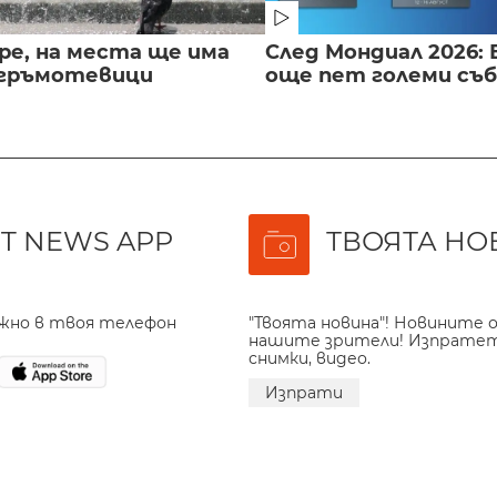
ре, на места ще има
След Мондиал 2026: 
 гръмотевици
още пет големи съ
T NEWS APP
ТВОЯТА НО
ажно в твоя телефон
"Твоята новина"! Новините о
нашите зрители! Изпрате
снимки, видео.
Изпрати