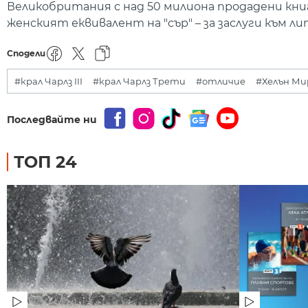
Великобритания с над 50 милиона продадени книг
женският еквивалент на "сър" – за заслуги към 
Сподели
#крал Чарлз III
#крал Чарлз Трети
#отличие
#Хелън Ми
Последвайте ни
ТОП 24