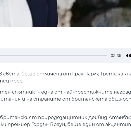
-02:35
M
в света, беше отличена от крал Чарлз Трети за з
ед прес.
тен спътник" – една от най-престижните наград
обритания и на страните от британската общнос
ще британският природозащитник Дейвид Атънбър
и премиер Гордън Браун, беше един от акцентит