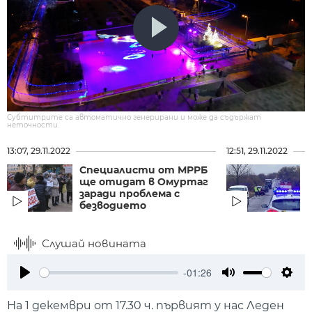
Субтитрите са автоматично генерирани и може да съдържат
неточности.
13:07, 29.11.2022
12:51, 29.11.2022
Специалисти от МРРБ
ще отидат в Омуртаг
заради проблема с
безводието
Слушай новината
-01:26
Play
Mute
Setti
На 1 декември от 17.30 ч. първият у нас Леден