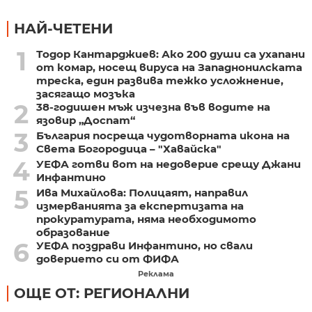
НАЙ-ЧЕТЕНИ
1
Тодор Кантарджиев: Ако 200 души са ухапани
от комар, носещ вируса на Западнонилската
треска, един развива тежко усложнение,
засягащо мозъка
2
38-годишен мъж изчезна във водите на
язовир „Доспат“
3
България посреща чудотворната икона на
Света Богородица – "Хавайска"
4
УЕФА готви вот на недоверие срещу Джани
Инфантино
5
Ива Михайлова: Полицаят, направил
измерванията за експертизата на
прокуратурата, няма необходимото
образование
6
УЕФА поздрави Инфантино, но свали
доверието си от ФИФА
Реклама
ОЩЕ ОТ: РЕГИОНАЛНИ