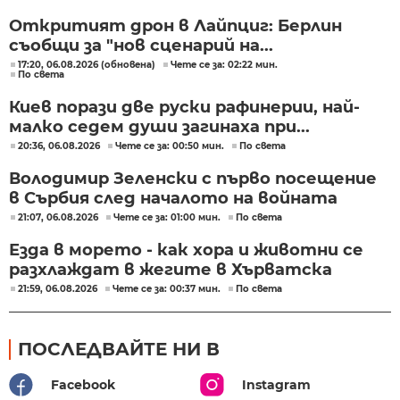
Откритият дрон в Лайпциг: Берлин
съобщи за "нов сценарий на...
17:20, 06.08.2026 (обновена)
Чете се за: 02:22 мин.
По света
Киев порази две руски рафинерии, най-
малко седем души загинаха при...
20:36, 06.08.2026
Чете се за: 00:50 мин.
По света
Володимир Зеленски с първо посещение
в Сърбия след началото на войната
21:07, 06.08.2026
Чете се за: 01:00 мин.
По света
Езда в морето - как хора и животни се
разхлаждат в жегите в Хърватска
21:59, 06.08.2026
Чете се за: 00:37 мин.
По света
ПОСЛЕДВАЙТЕ НИ В
Facebook
Instagram