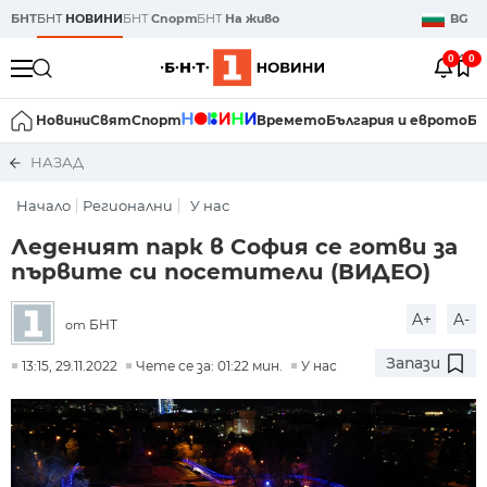
БНТ
БНТ
НОВИНИ
БНТ
Спорт
БНТ
На живо
BG
0
0
Новини
Свят
Спорт
Времето
България и еврото
Би
НАЗАД
Начало
Регионални
У нас
Леденият парк в София се готви за
първите си посетители (ВИДЕО)
A+
A-
БНТ
от
Запази
13:15, 29.11.2022
Чете се за: 01:22 мин.
У нас