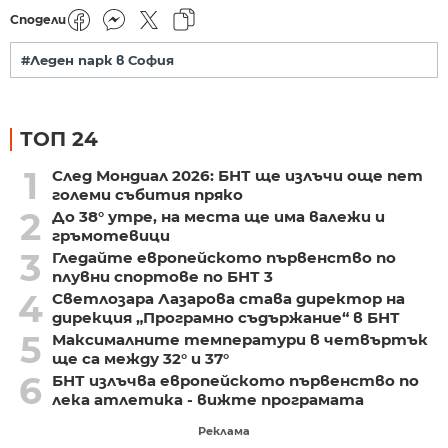
Сподели
#Леден парк в София
ТОП 24
1
След Мондиал 2026: БНТ ще излъчи още пет
големи събития пряко
2
До 38° утре, на места ще има валежи и
гръмотевици
3
Гледайте европейското първенство по
плувни спортове по БНТ 3
4
Светлозара Лазарова става директор на
дирекция „Програмно съдържание“ в БНТ
5
Максималните температури в четвъртък
ще са между 32° и 37°
6
БНТ излъчва европейското първенство по
лека атлетика - вижте програмата
Реклама