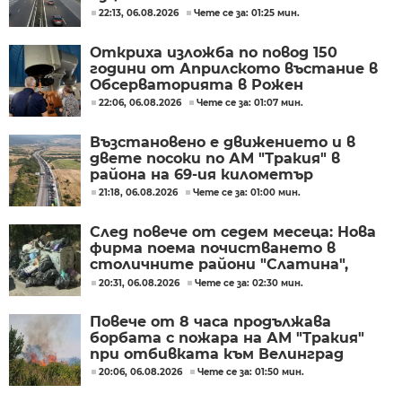
22:13, 06.08.2026
Чете се за: 01:25 мин.
Откриха изложба по повод 150
години от Априлското въстание в
Обсерваторията в Рожен
22:06, 06.08.2026
Чете се за: 01:07 мин.
Възстановено е движението и в
двете посоки по АМ "Тракия" в
района на 69-ия километър
21:18, 06.08.2026
Чете се за: 01:00 мин.
След повече от седем месеца: Нова
фирма поема почистването в
столичните райони "Слатина",
"Подуяне" и "Изгрев"
20:31, 06.08.2026
Чете се за: 02:30 мин.
Повече от 8 часа продължава
борбата с пожара на АМ "Тракия"
при отбивката към Велинград
20:06, 06.08.2026
Чете се за: 01:50 мин.