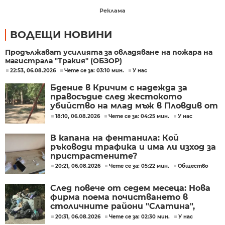
Реклама
ВОДЕЩИ НОВИНИ
Продължават усилията за овладяване на пожара на
магистрала "Тракия" (ОБЗОР)
22:53, 06.08.2026
Чете се за: 03:10 мин.
У нас
Бдение в Кричим с надежда за
правосъдие след жестокото
убийство на млад мъж в Пловдив от
тийнейджъри
18:10, 06.08.2026
Чете се за: 04:25 мин.
У нас
В капана на фентанила: Кой
ръководи трафика и има ли изход за
пристрастените?
20:21, 06.08.2026
Чете се за: 05:22 мин.
Общество
След повече от седем месеца: Нова
фирма поема почистването в
столичните райони "Слатина",
"Подуяне" и "Изгрев"
20:31, 06.08.2026
Чете се за: 02:30 мин.
У нас