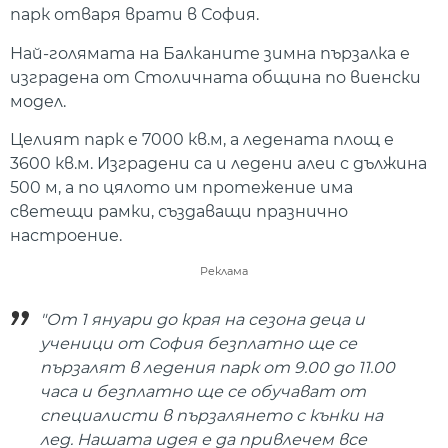
парк отваря врати в София.
Най-голямата на Балканите зимна пързалка е
изградена от Столичната община по виенски
модел.
Целият парк е 7000 кв.м, а ледената площ е
3600 кв.м. Изградени са и ледени алеи с дължина
500 м, а по цялото им протежение има
светещи рамки, създаващи празнично
настроение.
Реклама
"От 1 януари до края на сезона деца и
ученици от София безплатно ще се
пързалят в ледения парк от 9.00 до 11.00
часа и безплатно ще се обучават от
специалисти в пързалянето с кънки на
лед. Нашата идея е да привлечем все