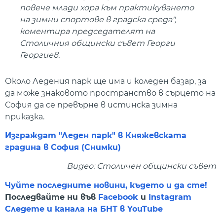
повече млади хора към практикуването
на зимни спортове в градска среда",
коментира председателят на
Столичния общински съвет Георги
Георгиев.
Около Ледения парк ще има и коледен базар, за
да може знаковото пространство в сърцето на
София да се превърне в истинска зимна
приказка.
Изграждат "Леден парк" в Княжевската
градина в София (Снимки)
Видео: Столичен общински съвет
Чуйте последните новини, където и да сте!
Последвайте ни във
Facebook
и
Instagram
Следете и канала на БНТ в YouTube