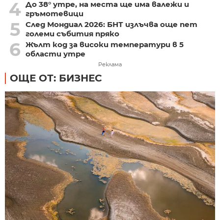
4
До 38° утре, на места ще има валежи и
гръмотевици
5
След Мондиал 2026: БНТ излъчва още пет
големи събития пряко
6
Жълт код за високи температури в 5
области утре
Реклама
ОЩЕ ОТ: БИЗНЕС