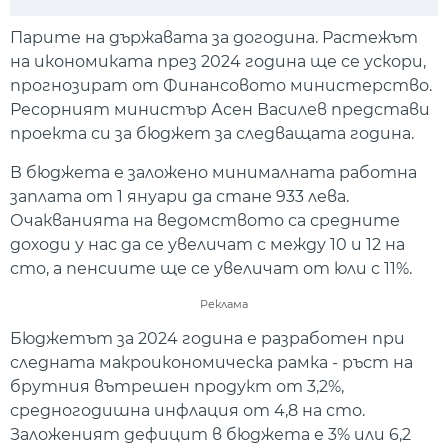
Play
Mute
Setti
Парите на държавата за догодина. Растежът
на икономиката през 2024 година ще се ускори,
прогнозират от Финансовото министерство.
Ресорният министър Асен Василев представи
проекта си за бюджет за следващата година.
В бюджета е заложено минималната работна
заплата от 1 януари да стане 933 лева.
Очакванията на ведомството са средните
доходи у нас да се увеличат с между 10 и 12 на
сто, а пенсиите ще се увеличат от юли с 11%.
Реклама
Бюджетът за 2024 година е разработен при
следната макроикономическа рамка - ръст на
брутния вътрешен продукт от 3,2%,
средногодишна инфлация от 4,8 на сто.
Заложеният дефицит в бюджета е 3% или 6,2