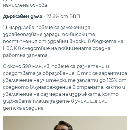
начислена основа
Държавен дълг
- 23,8% от БВП
1,1 млрд. лева повече са заложени за
здравеопазване заради по-високите
постъпления от здравни вноски в бюджета на
НЗОК в следствие на повишената средна
работна заплата.
С около 590 млн. лв. повече са разчетени и
средствата за образование. С тях се гарантира
увеличение на учителските заплати до 125% от
средното възнаграждение в страната, както и
увеличение на размера на издръжката, която
държавата плаща за дете в училище или
детска градина.