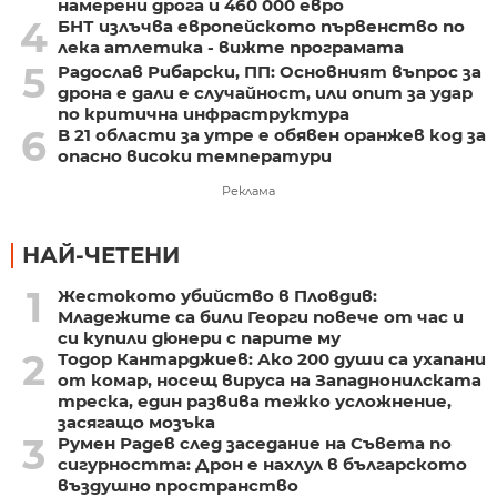
намерени дрога и 460 000 евро
4
БНТ излъчва европейското първенство по
лека атлетика - вижте програмата
5
Радослав Рибарски, ПП: Основният въпрос за
дрона е дали е случайност, или опит за удар
по критична инфраструктура
6
В 21 области за утре е обявен оранжев код за
опасно високи температури
Реклама
НАЙ-ЧЕТЕНИ
1
Жестокото убийство в Пловдив:
Младежите са били Георги повече от час и
си купили дюнери с парите му
2
Тодор Кантарджиев: Ако 200 души са ухапани
от комар, носещ вируса на Западнонилската
треска, един развива тежко усложнение,
засягащо мозъка
3
Румен Радев след заседание на Съвета по
сигурността: Дрон е нахлул в българското
въздушно пространство