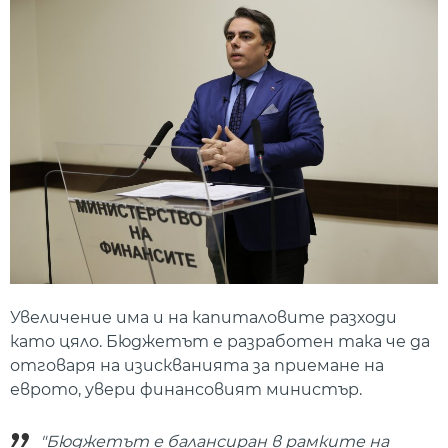
Увеличение има и на капиталовите разходи
като цяло. Бюджетът е разработен така че да
отговаря на изискванията за приемане на
еврото, увери финансовият министър.
"Бюджетът е балансиран в рамките на