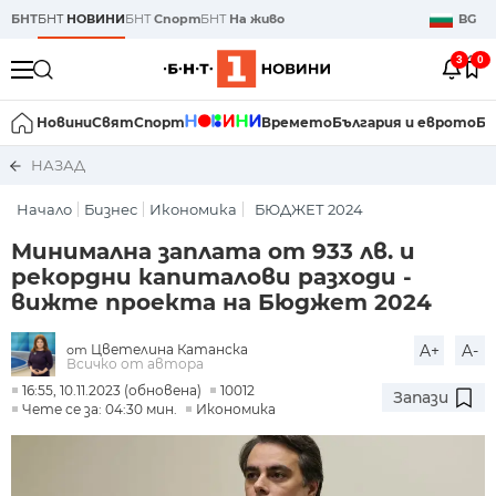
БНТ
БНТ
НОВИНИ
БНТ
Спорт
БНТ
На живо
BG
3
0
Новини
Свят
Спорт
Времето
България и еврото
Би
НАЗАД
Начало
Бизнес
Икономика
БЮДЖЕТ 2024
Минимална заплата от 933 лв. и
рекордни капиталови разходи -
вижте проекта на Бюджет 2024
Цветелина Катанска
A+
A-
от
Всичко от автора
16:55, 10.11.2023 (обновена)
10012
Запази
Чете се за: 04:30 мин.
Икономика