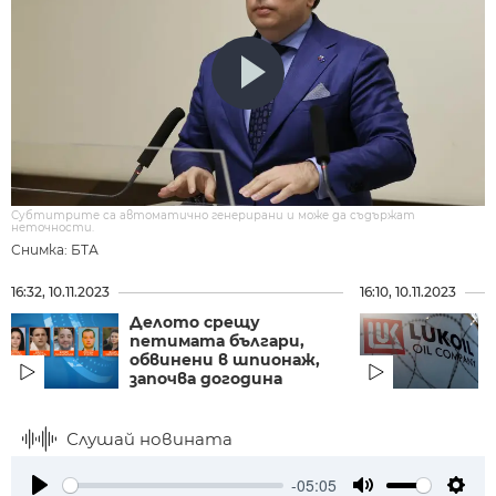
Субтитрите са автоматично генерирани и може да съдържат
неточности.
Снимка: БТА
16:32, 10.11.2023
16:10, 10.11.2023
Делото срещу
петимата българи,
обвинени в шпионаж,
започва догодина
Слушай новината
-05:05