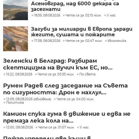
Асеновград, над 6000 декара са
засегнати
18:39, 08.08.2026
Чете се за: 02:15 мин.
У нас
Загуби за милиарди в Европа заради
жегите, сушата и пожарите
17:38, 08.08.2026
Чете се за: 02:47 мин.
Икономика
Зеленски в Белград: Разбирам
скептицизма на Вучич към ЕС, но...
15:22, 08.08.2026
Чете се за: 05:35 мин.
По света
Румен Радев след заседание на Съвета
по сигурността: Дрон е нахлул...
12:09, 08.08.2026 (обновена)
Чете се за: 04:00 мин.
Политика
Камион спука гума в движение и едва не
премаза лека кола на...
12:00, 08.08.2026
Чете се за: 01:07 мин.
У нас
Пожар изпепели две къщи в