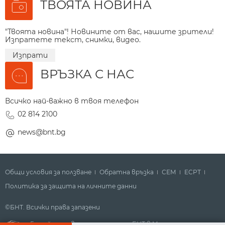
ТВОЯТА НОВИНА
"Твоята новина"! Новините от вас, нашите зрители!
Изпратете текст, снимки, видео.
Изпрати
ВРЪЗКА С НАС
Всичко най-важно в твоя телефон
02 814 2100
news@bnt.bg
Общи условия за ползване
Обратна връзка
СЕМ
ECPT
Политика за защита на личните данни
©БНТ. Всички права запазени
Гледайте новините за деня на БНТ в Метрото