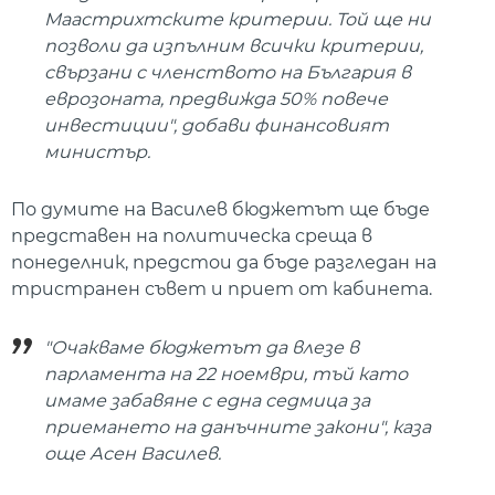
Маастрихтските критерии. Той ще ни
позволи да изпълним всички критерии,
свързани с членството на България в
еврозоната, предвижда 50% повече
инвестиции", добави финансовият
министър.
По думите на Василев бюджетът ще бъде
представен на политическа среща в
понеделник, предстои да бъде разгледан на
тристранен съвет и приет от кабинета.
"Очакваме бюджетът да влезе в
парламента на 22 ноември, тъй като
имаме забавяне с една седмица за
приемането на данъчните закони", каза
още Асен Василев.