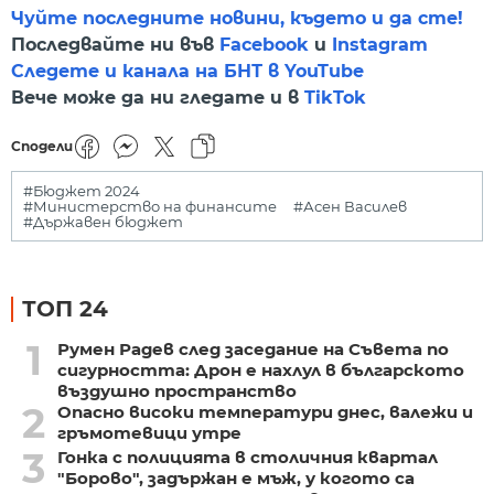
Чуйте последните новини, където и да сте!
Последвайте ни във
Facebook
и
Instagram
Следете и канала на БНТ в YouTube
Вече може да ни гледате и в
TikTok
Сподели
#Бюджет 2024
#Министерство на финансите
#Асен Василев
#Държавен бюджет
ТОП 24
1
Румен Радев след заседание на Съвета по
сигурността: Дрон е нахлул в българското
въздушно пространство
2
Опасно високи температури днес, валежи и
гръмотевици утре
3
Гонка с полицията в столичния квартал
"Борово", задържан е мъж, у когото са