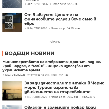
20:28, 07.08.2026
Чете се за: 05:42 мин.
От 9 август: Цените на
финансовите услуги вече само в
евро
14:14, 07.08.2026
Чете се за: 04:50 мин.
Реклама
ВОДЕЩИ НОВИНИ
Министерството на отбраната: Дронът, паднал
край Кардам, е “Майя” - широко използван от
украинската армия
17:23, 08.08.2026
Чете се за: 01:17 мин.
У нас
Заради зачестилите атаки в Черно
море: Турция ограничава
движението на търговските
кораби
18:01, 08.08.2026
Чете се за: 00:52 мин.
Балкани
Овладян е големият пожар край