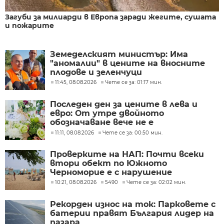
Загуби за милиарди в Европа заради жегите, сушата
и пожарите
Земеделският министър: Има
"аномалии" в цените на вносните
плодове и зеленчуци
11:45, 08.08.2026
Чете се за: 01:17 мин.
Последен ден за цените в лева и
евро: От утре двойното
обозначаване вече не е
задължително
11:11, 08.08.2026
Чете се за: 00:50 мин.
Проверките на НАП: Почти всеки
втори обект по Южното
Черноморие е с нарушение
10:21, 08.08.2026
5490
Чете се за: 02:02 мин.
Рекорден износ на ток: Парковете с
батерии правят България лидер на
пазара