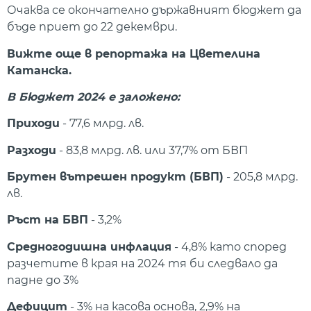
Очаква се окончателно държавният бюджет да
бъде приет до 22 декември.
Вижте още в репортажа на Цветелина
Катанска.
В Бюджет 2024 е заложено:
Приходи
- 77,6 млрд. лв.
Разходи
- 83,8 млрд. лв. или 37,7% от БВП
Брутен вътрешен продукт (БВП)
- 205,8 млрд.
лв.
Ръст на БВП
- 3,2%
Средногодишна инфлация
- 4,8% като според
разчетите в края на 2024 тя би следвало да
падне до 3%
Дефицит
- 3% на касова основа, 2,9% на