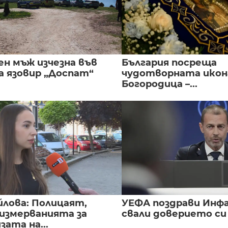
ен мъж изчезна във
България посреща
а язовир „Доспат“
чудотворната икон
Богородица –...
йлова: Полицаят,
УЕФА поздрави Инфа
 измерванията за
свали доверието с
ата на...