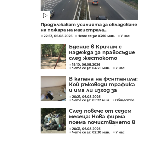
Продължават усилията за овладяване
на пожара на магистрала...
22:53, 06.08.2026
Чете се за: 03:10 мин.
У нас
Бдение в Кричим с
надежда за правосъдие
след жестокото
убийство на млад мъж
18:10, 06.08.2026
Чете се за: 04:25 мин.
У нас
в Пловдив от
тийнейджъри
В капана на фентанила:
Кой ръководи трафика
и има ли изход за
пристрастените?
20:21, 06.08.2026
Чете се за: 05:22 мин.
Общество
След повече от седем
месеца: Нова фирма
поема почистването в
столичните райони
20:31, 06.08.2026
Чете се за: 02:30 мин.
У нас
"Слатина", "Подуяне" и
"Изгрев"