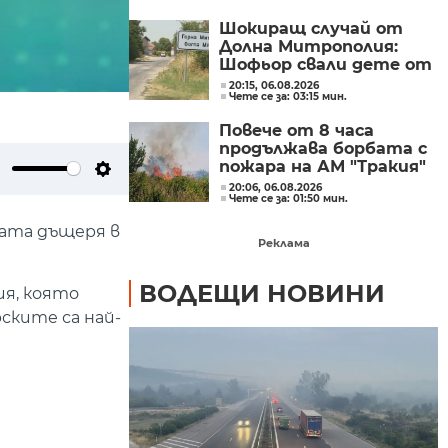
Шокиращ случай от
Долна Митрополия:
Шофьор свали дете от
автобус и го остави на
20:15, 06.08.2026
Чете се за: 03:15 мин.
пътя в жегата
Повече от 8 часа
продължава борбата с
пожара на АМ "Тракия"
при отбивката към
ute
Settings
20:06, 06.08.2026
Чете се за: 01:50 мин.
Велинград
ната дъщеря в
Реклама
ВОДЕЩИ НОВИНИ
ия, която
ските са най-