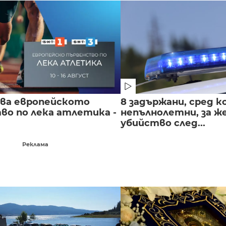
чва европейското
8 задържани, сред к
во по лека атлетика -
непълнолетни, за 
убийство след...
Реклама