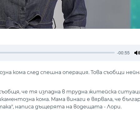
-00:55
M
зна кома след спешна операция. Това съобщи ней
и съобщя, че тя изпадна в трудна житейска ситуац
аментозна кома. Мама винаги е вярвала, че българ
така", написа дъщерята на водещата - Лори.