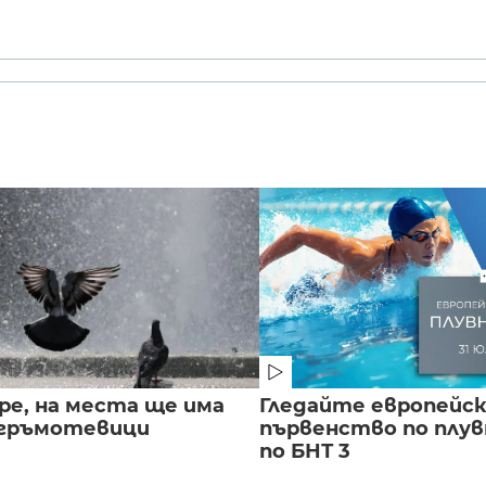
ре, на места ще има
Гледайте европейс
 гръмотевици
първенство по плу
по БНТ 3