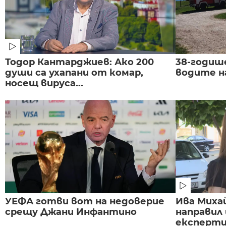
Тодор Кантарджиев: Ако 200
38-годиш
души са ухапани от комар,
водите н
носещ вируса...
УЕФА готви вот на недоверие
Ива Миха
срещу Джани Инфантино
направил
експертиз