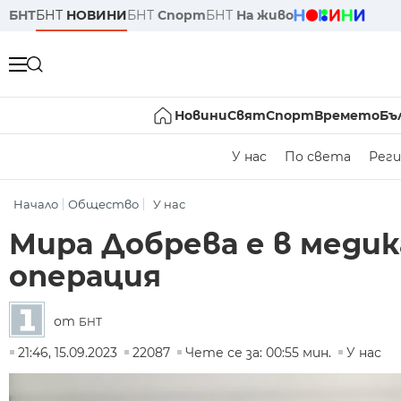
БНТ
БНТ
НОВИНИ
БНТ
Спорт
БНТ
На живо
Новини
Свят
Спорт
Времето
Бъ
У нас
По света
Реги
Начало
Общество
У нас
Мира Добрева е в меди
операция
от
БНТ
21:46, 15.09.2023
22087
Чете се за: 00:55 мин.
У нас