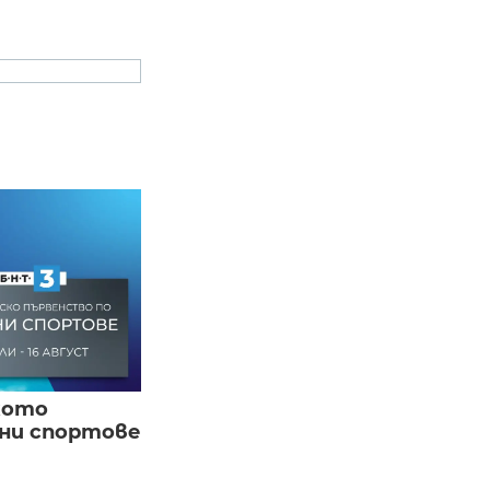
кото
вни спортове