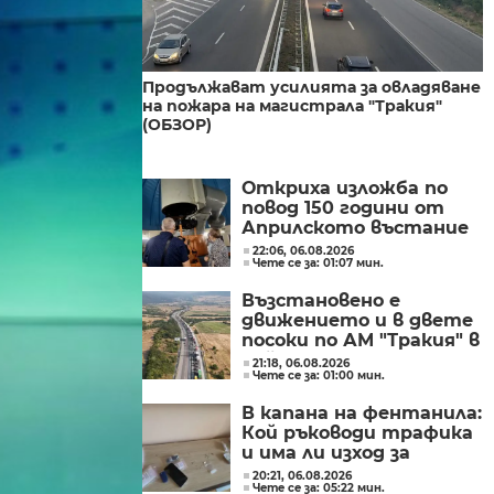
Продължават усилията за овладяване
на пожара на магистрала "Тракия"
(ОБЗОР)
Откриха изложба по
повод 150 години от
Априлското въстание
в Обсерваторията в
22:06, 06.08.2026
Чете се за: 01:07 мин.
Рожен
Възстановено е
движението и в двете
посоки по АМ "Тракия" в
района на 69-ия
21:18, 06.08.2026
Чете се за: 01:00 мин.
километър
В капана на фентанила:
Кой ръководи трафика
и има ли изход за
пристрастените?
20:21, 06.08.2026
Чете се за: 05:22 мин.