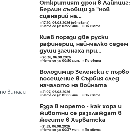
Откритият дрон в Лайпциг:
Берлин съобщи за "нов
сценарий на...
17:20, 06.08.2026 (обновена)
Чете се за: 02:22 мин.
По света
Киев порази две руски
рафинерии, най-малко седем
души загинаха при...
20:36, 06.08.2026
Чете се за: 00:50 мин.
По света
Володимир Зеленски с първо
посещение в Сърбия след
началото на войната
ото винаги
21:07, 06.08.2026
Чете се за: 01:00 мин.
По света
Езда в морето - как хора и
животни се разхлаждат в
жегите в Хърватска
21:59, 06.08.2026
Чете се за: 00:37 мин.
По света