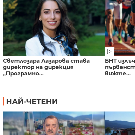
Светлозара Лазарова става
БНТ излъ
директор на дирекция
първенст
„Програмно...
вижте...
НАЙ-ЧЕТЕНИ