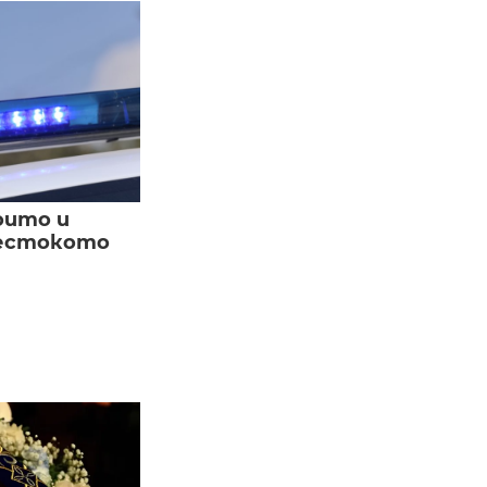
оито и
жестокото