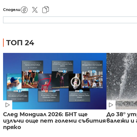
Сподели
ТОП 24
След Мондиал 2026: БНТ ще
До 38° ут
излъчи още пет големи събития
валежи и
пряко