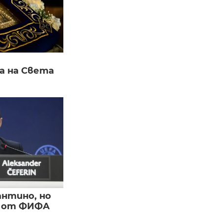
а на Света
нтино, но
и от ФИФА