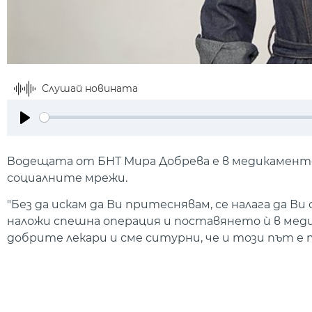
Слушай новината
Play
Водещата от БНТ Мира Добрева е в медикаменто
социалните мрежи.
"Без да искам да Ви притеснявам, се налага да В
наложи спешна операция и поставянето ѝ в медик
добрите лекари и сме ситурни, че и този път е 