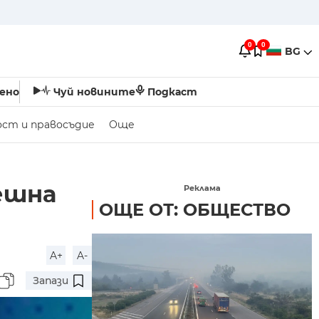
0
0
BG
ено
Чуй новините
Подкаст
ост и правосъдие
Още
ешна
Реклама
ОЩЕ ОТ: ОБЩЕСТВО
A+
A-
Запази