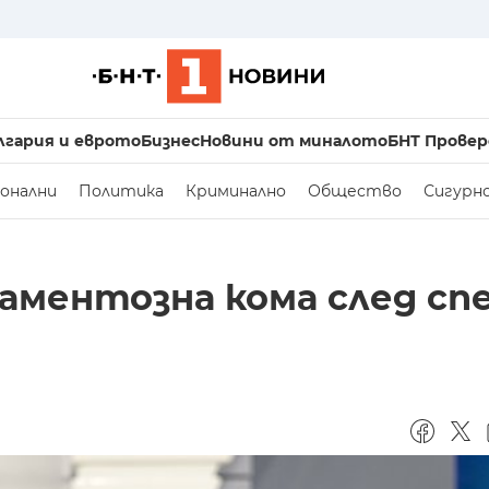
лгария и еврото
Бизнес
Новини от миналото
БНТ Провер
онални
Политика
Криминално
Общество
Сигурн
каментозна кома след сп