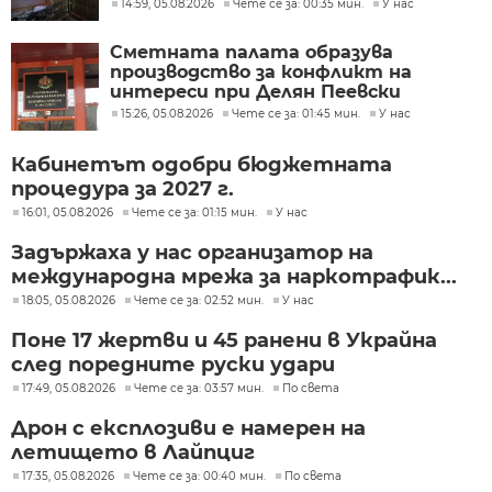
14:59, 05.08.2026
Чете се за: 00:35 мин.
У нас
Сметната палата образува
производство за конфликт на
интереси при Делян Пеевски
15:26, 05.08.2026
Чете се за: 01:45 мин.
У нас
Кабинетът одобри бюджетната
процедура за 2027 г.
16:01, 05.08.2026
Чете се за: 01:15 мин.
У нас
Задържаха у нас организатор на
международна мрежа за наркотрафик...
18:05, 05.08.2026
Чете се за: 02:52 мин.
У нас
Поне 17 жертви и 45 ранени в Украйна
след поредните руски удари
17:49, 05.08.2026
Чете се за: 03:57 мин.
По света
Дрон с експлозиви е намерен на
летището в Лайпциг
17:35, 05.08.2026
Чете се за: 00:40 мин.
По света