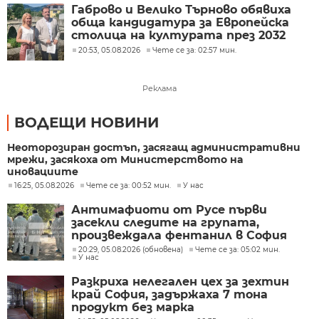
Габрово и Велико Търново обявиха
обща кандидатура за Европейска
столица на културата през 2032
година
20:53, 05.08.2026
Чете се за: 02:57 мин.
Реклама
ВОДЕЩИ НОВИНИ
Неоторозиран достъп, засягащ административни
мрежи, засякоха от Министерството на
иновациите
16:25, 05.08.2026
Чете се за: 00:52 мин.
У нас
Антимафиоти от Русе първи
засекли следите на групата,
произвеждала фентанил в София
20:29, 05.08.2026 (обновена)
Чете се за: 05:02 мин.
У нас
Разкриха нелегален цех за зехтин
край София, задържаха 7 тона
продукт без марка