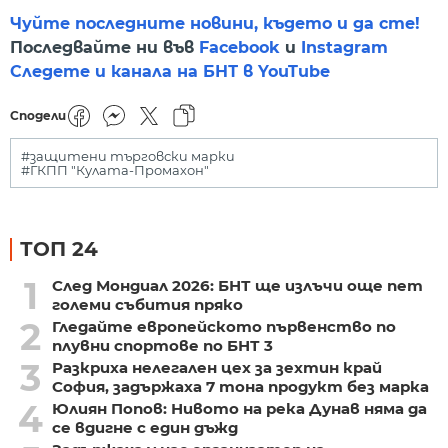
Чуйте последните новини, където и да сте!
Последвайте ни във
Facebook
и
Instagram
Следете и канала на БНТ в YouTube
Сподели
#защитени търговски марки
#ГКПП "Кулата-Промахон"
ТОП 24
1
След Мондиал 2026: БНТ ще излъчи още пет
големи събития пряко
2
Гледайте европейското първенство по
плувни спортове по БНТ 3
3
Разкриха нелегален цех за зехтин край
София, задържаха 7 тона продукт без марка
4
Юлиян Попов: Нивото на река Дунав няма да
се вдигне с един дъжд