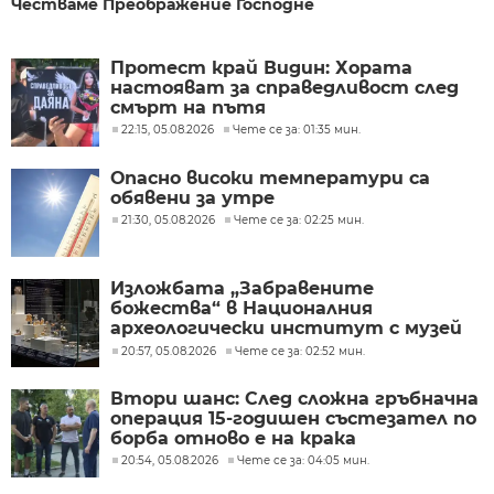
Честваме Преображение Господне
Протест край Видин: Хората
настояват за справедливост след
смърт на пътя
22:15, 05.08.2026
Чете се за: 01:35 мин.
Опасно високи температури са
обявени за утре
21:30, 05.08.2026
Чете се за: 02:25 мин.
Изложбата „Забравените
божества“ в Националния
археологически институт с музей
при БАН
20:57, 05.08.2026
Чете се за: 02:52 мин.
Втори шанс: След сложна гръбначна
операция 15-годишен състезател по
борба отново е на крака
20:54, 05.08.2026
Чете се за: 04:05 мин.