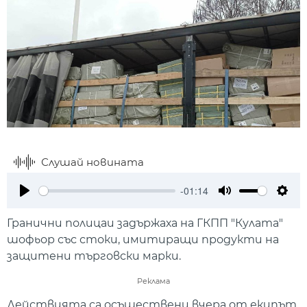
Слушай новината
-01:14
Play
Mute
Setti
Гранични полицаи задържаха на ГКПП "Кулата"
шофьор със стоки, имитиращи продукти на
защитени търговски марки.
Реклама
Действията са осъществени вчера от екипът