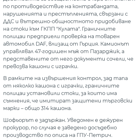
по противодействие на контрабандата,
нарушенията и престъпленията, свързани с
ДДС и вътрешно-общностното придобиване
на стоки към ГКПП "Кулата". Граничните
полицаи предприели проверка на товарен
автомобил DAF, влизащ от Гърция. Камионът
управлявал 47-годишен мъж от Пазарджик, а
представените от него документи сочели, че
превозва кашони с играчки.
В рамките на извършения контрол, зад тапа
от няколко кашона с играчки, граничните
полицаи установили стоки, за които има
съмнения, че имитират защитени търговски
марки – общо 314 кашона.
Шофьорът е задържан. Уведомен е дежурен
прокурор, по случая е заведено досъдебно
производство по описа на ГПУ-Петрич.