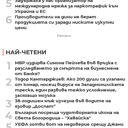
5
Задържаха у нас организатор на
международна мрежа за наркотрафик към
Украйна и ЕС
6
Производители на дини не берат
продукцията си заради ниските изкупни
цени
Реклама
НАЙ-ЧЕТЕНИ
1
МВР издирва Симона Пейчева във връзка с
разследването за смъртта на бизнесмена
от Банкя?
2
Тодор Кантарджиев: Ако 200 души са ухапани
от комар, носещ вируса на Западнонилската
треска, един развива тежко усложнение,
засягащо мозъка
3
38-годишен мъж изчезна във водите на
язовир „Доспат“
4
България посреща чудотворната икона на
Света Богородица – "Хавайска"
5
УЕФА готви вот на недоверие срещу Джани