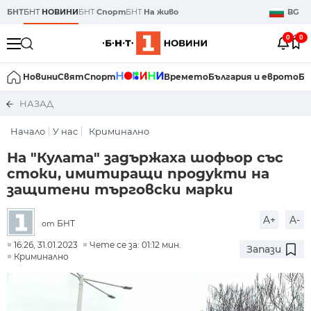
БНТ
БНТ
НОВИНИ
БНТ
Спорт
БНТ
На живо
BG
0
0
Новини
Свят
Спорт
Времето
България и еврото
Би
НАЗАД
Начало
У нас
Криминално
На "Кулата" задържаха шофьор със
стоки, имитиращи продукти на
защитени търговски марки
A+
A-
БНТ
от
16:26, 31.01.2023
Чете се за: 01:12 мин.
Запази
Криминално