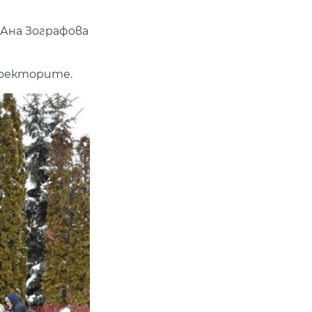
 Ана Зографова
 ректорите.