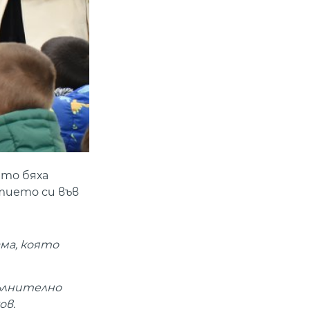
ето бяха
тието си във
ма, която
пълнително
ов.