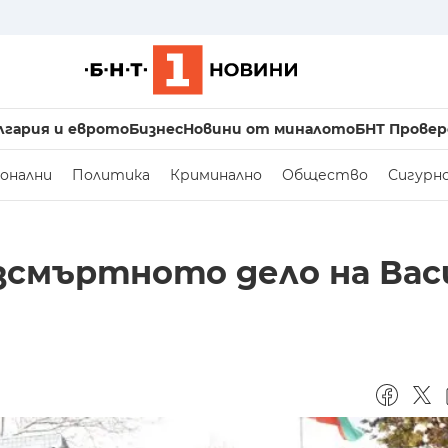
лгария и еврото
Бизнес
Новини от миналото
БНТ Провер
онални
Политика
Криминално
Общество
Сигурн
езсмъртното дело на Вас