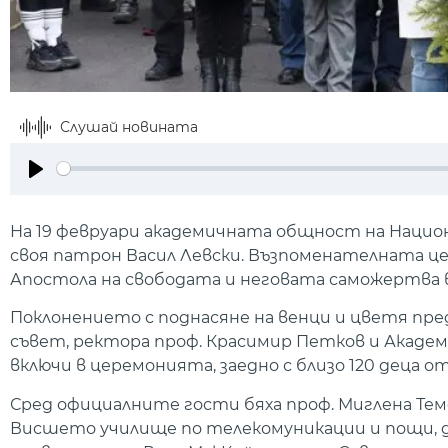
Слушай новината
Play
На 19 февруари академичната общност на Нацио
своя патрон Васил Левски. Възпоменателната це
Апостола на свободата и неговата саможертва в
Поклонението с поднасяне на венци и цветя пр
съвет, ректора проф. Красимир Петков и Акад
включи в церемонията, заедно с близо 120 деца от
Сред официалните гости бяха проф. Миглена Тем
Висшето училище по телекомуникации и пощи, д