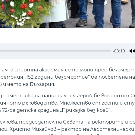
-03:19
M
нална спортна академия се поклони пред безсмър
ремония „152 години безсмъртие“ бе посветена на
 името на България.
ед паметника на националния герой бе водено от
емичното ръководство. Множество от гости и ст
 72-ра детска градина „Приказка без край“.
елкова, председател на Съвета на ректорите и р
оц. Христо Михайлов – ректор на Лесотехнически