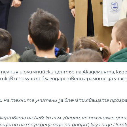
телния и олимпийски център на Академията, къд
тков и получиха благодарствени грамоти за учас
 и на техните учители за впечатляващата програ
жертвата на Левски съм убеден, че получихме до
дещето на тези деца още по-добро", каза още Петк