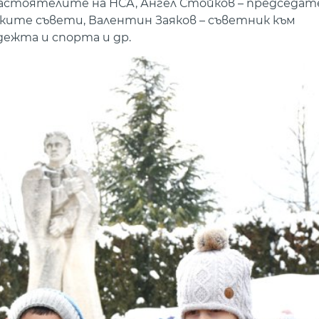
настоятелите на НСА, Ангел Стойков – председат
те съвети, Валентин Заяков – съветник към
ежта и спорта и др.