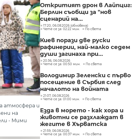
"Изгрев"
Откритият дрон в Лайпциг:
Берлин съобщи за "нов
сценарий на...
17:20, 06.08.2026 (обновена)
Чете се за: 02:22 мин.
По света
Киев порази две руски
рафинерии, най-малко седем
души загинаха при...
20:36, 06.08.2026
Чете се за: 00:50 мин.
По света
Володимир Зеленски с първо
посещение в Сърбия след
началото на войната
21:07, 06.08.2026
Чете се за: 01:00 мин.
По света
на атмосфера и
Езда в морето - как хора и
ени на
животни се разхлаждат в
ели - Мими
жегите в Хърватска
21:59, 06.08.2026
Чете се за: 00:37 мин.
По света