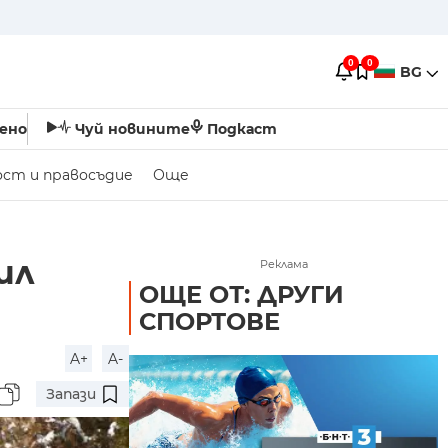
0
0
BG
ено
Чуй новините
Подкаст
ост и правосъдие
Още
ил
Реклама
ОЩЕ ОТ: ДРУГИ
СПОРТОВЕ
A+
A-
Запази