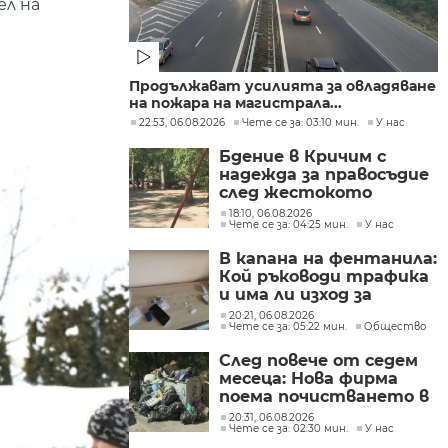
ел на
Продължават усилията за овладяване
на пожара на магистрала...
22:53, 06.08.2026
Чете се за: 03:10 мин.
У нас
Бдение в Кричим с
надежда за правосъдие
след жестокото
убийство на млад мъж
18:10, 06.08.2026
Чете се за: 04:25 мин.
У нас
в Пловдив от
тийнейджъри
В капана на фентанила:
Кой ръководи трафика
и има ли изход за
пристрастените?
20:21, 06.08.2026
Чете се за: 05:22 мин.
Общество
След повече от седем
месеца: Нова фирма
поема почистването в
столичните райони
20:31, 06.08.2026
Чете се за: 02:30 мин.
У нас
"Слатина", "Подуяне" и