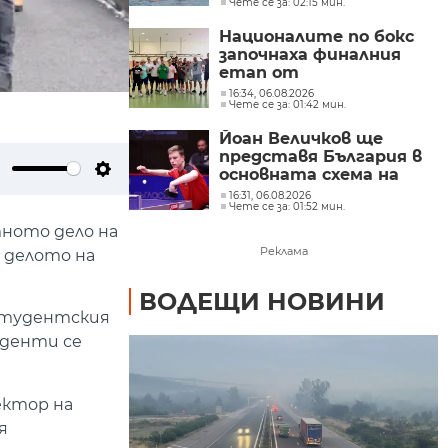
Чете се за: 02:15 мин.
първенство по гребане
в Пловдив
Националите по бокс
започнаха финалния
етап от
подготовката за
16:34, 06.08.2026
Чете се за: 01:42 мин.
европейското
първенство в София
Йоан Величков ще
представя България в
основната схема на
ute
Settings
WTT Contender
16:31, 06.08.2026
Чете се за: 01:52 мин.
Panagyurishte 2026
тното дело на
Реклама
 делото на
ВОДЕЩИ НОВИНИ
 Студентския
уденти се
ектор на
я