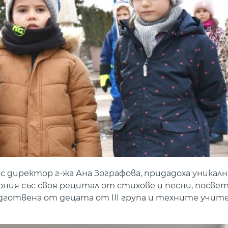
 с директор г-жа Ана Зографова, придадоха уникал
ия със своя рецитал от стихове и песни, посвет
дготвена от децата от III група и техните учит