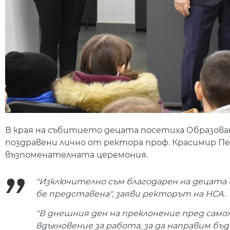
В края на събитието децата посетиха Образова
поздравени лично от ректора проф. Красимир Пе
възпоменателната церемония.
"Изключително съм благодарен на децата
бе представена", заяви ректорът на НСА.
"В днешния ден на преклонение пред само
вдъхновение за работа, за да направим бъ