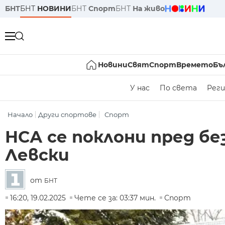
БНТ
БНТ
НОВИНИ
БНТ
Спорт
БНТ
На живо
Новини
Свят
Спорт
Времето
Бъ
У нас
По света
Реги
Начало
Други спортове
Спорт
НСА се поклони пред б
Левски
от
БНТ
16:20, 19.02.2025
Чете се за: 03:37 мин.
Спорт