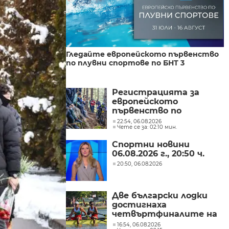
Гледайте европейското първенство
по плувни спортове по БНТ 3
Регистрацията за
европейското
първенство по
спускане на Витоша
22:54, 06.08.2026
Чете се за: 02:10 мин.
приключи
Спортни новини
06.08.2026 г., 20:50 ч.
20:50, 06.08.2026
Две български лодки
достигнаха
четвъртфиналите на
световното
16:54, 06.08.2026