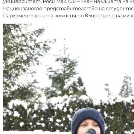
университет, Роси МакКий – член на Съвета на 
Националното представителство на студентски
Парламентарната комисия по въпросите на млад