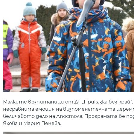
Малките възпитаници от ДГ „Приказка без край“,
несравнима емоция на възпоменателната церемон
величавото дело на Апостола. Програмата бе по
Яхова и Мария Пенева.