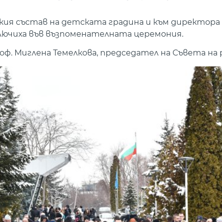
кия състав на детската градина и към директора
ключиха във възпоменателната церемония.
ф. Миглена Темелкова, председател на Съвета на