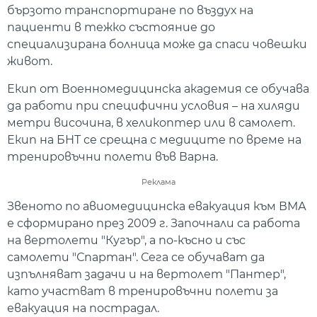
бързото транспортиране по въздух на
пациенти в тежко състояние до
специализирана болница може да спаси човешки
живот.
Екип от Военномедицинска академия се обучава
да работи при специфични условия – на хиляди
метри височина, в хеликоптер или в самолет.
Екип на БНТ се срещна с медиците по време на
тренировъчни полети във Варна.
Реклама
Звеното по авиомедицинска евакуация към ВМА
е сформирано през 2009 г. Започнали са работа
на вертолети "Кугър", а по-късно и със
самолети "Спартан". Сега се обучават да
изпълняват задачи и на вертолет "Пантер",
като участват в тренировъчни полети за
евакуация на пострадал.