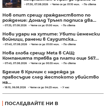
скоро
07:30, 07.08.2026
Чете се за: 01:10 мин.
По света
Нов опит срещу гражданството по
рождение: Доналд Тръмп подписа два...
07:35, 07.08.2026
Чете се за: 01:00 мин.
По света
Нови удари на хутите: Убити йеменски
войници, ранени в Саудитска...
07:40, 07.08.2026
Чете се за: 01:00 мин.
По света
Нова глоба срещу Meta в САЩ:
Компанията трябва да плати още 567...
07:45, 07.08.2026
Чете се за: 00:55 мин.
По света
Бдение в Кричим с надежда за
правосъдие след жестокото убийство
на...
18:10, 06.08.2026
Чете се за: 04:25 мин.
У нас
ПОСЛЕДВАЙТЕ НИ В