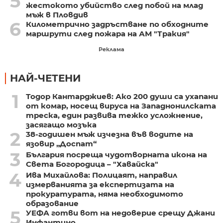
5
жестокото убийство след побой на млад
мъж в Пловдив
6
Километрично задръстване по обходните
маршрути след пожара на АМ "Тракия"
Реклама
НАЙ-ЧЕТЕНИ
1
Тодор Кантарджиев: Ако 200 души са ухапани
от комар, носещ вируса на Западнонилската
треска, един развива тежко усложнение,
засягащо мозъка
2
38-годишен мъж изчезна във водите на
язовир „Доспат“
3
България посреща чудотворната икона на
Света Богородица – "Хавайска"
4
Ива Михайлова: Полицаят, направил
измерванията за експертизата на
прокуратурата, няма необходимото
образование
5
УЕФА готви вот на недоверие срещу Джани
Инфантино