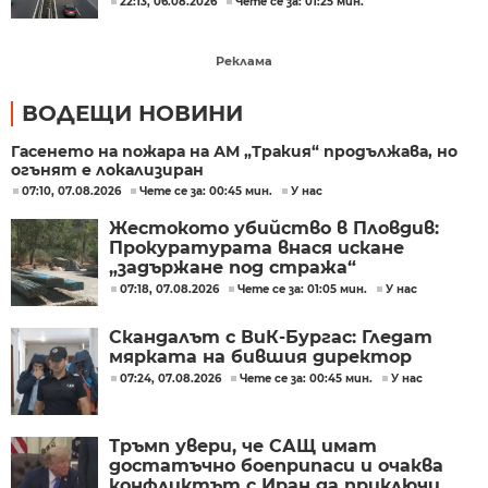
22:13, 06.08.2026
Чете се за: 01:25 мин.
Реклама
ВОДЕЩИ НОВИНИ
Гасенето на пожара на АМ „Тракия“ продължава, но
огънят е локализиран
07:10, 07.08.2026
Чете се за: 00:45 мин.
У нас
Жестокото убийство в Пловдив:
Прокуратурата внася искане
„задържане под стража“
07:18, 07.08.2026
Чете се за: 01:05 мин.
У нас
Скандалът с ВиК-Бургас: Гледат
мярката на бившия директор
07:24, 07.08.2026
Чете се за: 00:45 мин.
У нас
Тръмп увери, че САЩ имат
достатъчно боеприпаси и очаква
конфликтът с Иран да приключи