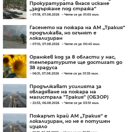
Прокуратурата внася искане
„задържане под стража“
07:18, 07.08.2026
Чете се за: 01:05 мин.
Гасенето на пожара на АМ „Тракия“
продължава, но огънят е
локализиран
07:10, 07.08.2026
Чете се за: 00:45 мин.
Оранжев код за 8 области у нас,
температурите ще достигат до
38 градуса
06:31, 07.08.2026
Чете се за: 01:35 мин.
Продължават усилията за
овладяване на пожара на
магистрала "Тракия" (ОБЗОР)
22:53, 06.08.2026
Чете се за: 03:10 мин.
Пожарът край АМ „Тракия“ е
локализиран, но не е потушен
изцяло