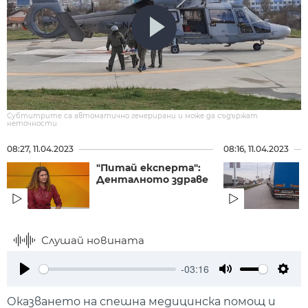
Субтитрите са автоматично генерирани и може да съдържат
неточности.
08:27, 11.04.2023
08:16, 11.04.2023
"Питай експерта":
Денталното здраве
Слушай новината
-03:16
Play
Mute
Setti
Оказването на спешна медицинска помощ и