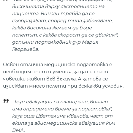
височината върху състоянието на
пациента. Винаги трябва да се
съобразяват, според типа заболяване,
каква височина желаем да бъде
полетът, с каква скорост да се движим",
допълни подполковник д-р Мария
Георгиева.
Освен отлична медицинска подготовка е
необходим опит и умения, за да се спаси
човешки живот във въздуха. А затова се
изискват много полети при всякакви условия.
"Тези евакуации са планирани, винаги
има определено време за подготовка",
каза още Цветелина Иванова, част от
екипа за авиомедицинска евакуация към
ВМА.