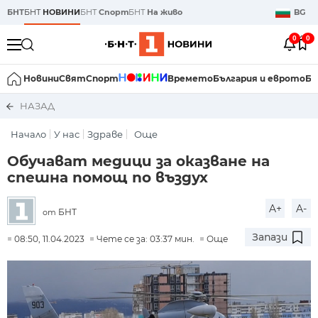
БНТ
БНТ
НОВИНИ
БНТ
Спорт
БНТ
На живо
BG
0
0
Новини
Свят
Спорт
Времето
България и еврото
Би
НАЗАД
Начало
У нас
Здраве
Още
Обучават медици за оказване на
спешна помощ по въздух
A+
A-
БНТ
от
Запази
08:50, 11.04.2023
Чете се за: 03:37 мин.
Още