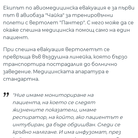
Екипът по авиомедицинска евакуация е за първи
път в авиобаза "Чайка" за тренировъчни
полети с вертолет "Пантер". С него може да се
окаже спешна медицинска помощ само на един
пациент.
При спешна евакуация вертолетът се
превръща във въздушна линейка, която бързо
транспортира пострадалия до болнично
заведение. Медицинската апаратура е
стандартна.
"Ние имаме мониториране на
пациента, на което се следят
жизнените показатели, имаме
респиратор, на който, ако пациентът е
интубиран, да бъде обдишван. Следи се
кръвно налягане. И има инфузомат, през