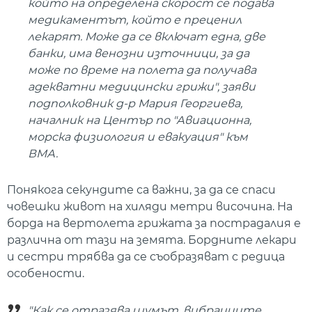
който на определена скорост се подава
медикаментът, който е преценил
лекарят. Може да се включат една, две
банки, има венозни източници, за да
може по време на полета да получава
адекватни медицински грижи", заяви
подполковник д-р Мария Георгиева,
началник на Център по "Авиационна,
морска физиология и евакуация" към
ВМА.
Понякога секундите са важни, за да се спаси
човешки живот на хиляди метри височина. На
борда на вертолета грижата за пострадалия е
различна от тази на земята. Бордните лекари
и сестри трябва да се съобразяват с редица
особености.
"Как се отразява шумът, вибрациите,