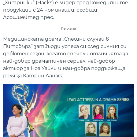
„Хитринки“ (Hacks) е лидер сред комедийните
продукции с 24 номинации, съобщи
Асошиейтед прес.
Реклама
Медицинската драма „Спешни случаи в
Питсбърг“ затвърди успеха си след силния си
дебютен сезон, когато спечели отличията за
най-добър драматичен сериал, най-добър
актьор за Ноа Уайли и най-добра поддържаща
роля за Катрин Ланаса.