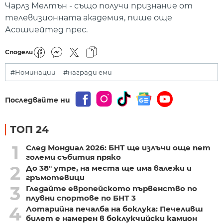
Чарлз Мелтън - също получи признание от
телевизионната академия, пише още
Асошиейтед прес.
Сподели
#Номинации
#награди еми
Последвайте ни
ТОП 24
1
След Мондиал 2026: БНТ ще излъчи още пет
големи събития пряко
2
До 38° утре, на места ще има валежи и
гръмотевици
3
Гледайте европейското първенство по
плувни спортове по БНТ 3
4
Лотарийна печалба на боклука: Печеливш
билет е намерен в боклукчийски камион