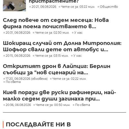
пристрастените?
20:21, 06.08.2026
Чете се за: 05:22 мин.
Общество
След повече от седем месеца: Нова
фирма поема почистването в...
20:31, 06.08.2026
Чете се за: 02:30 мин.
У нас
Шокиращ случай от Долна Митрополия:
Шофьор свали дете от автобус и...
20:15, 06.08.2026
Чете се за: 03:15 мин.
У нас
Откритият дрон в Лайпциг: Берлин
съобщи за "нов сценарий на...
17:20, 06.08.2026 (обновена)
Чете се за: 02:22 мин.
По света
Киев порази две руски рафинерии, най-
малко седем души загинаха при...
20:36, 06.08.2026
Чете се за: 00:50 мин.
По света
ПОСЛЕДВАЙТЕ НИ В