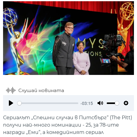
Слушай новината
-03:15
Play
Mute
Setti
Сериалът „Спешни случаи в Питсбърг“ (The Pitt)
получи най-много номинации - 25, за 78-ите
награди „Еми“, а комедийният сериал