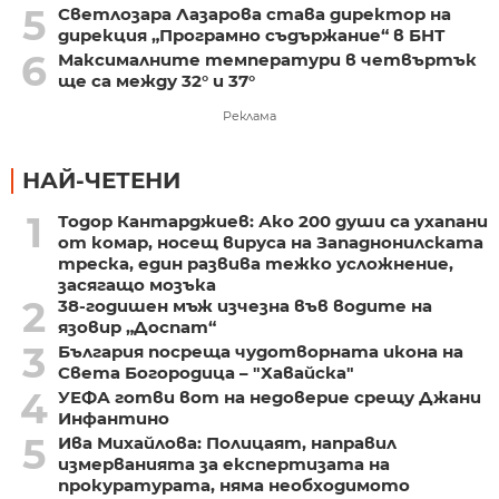
5
Светлозара Лазарова става директор на
дирекция „Програмно съдържание“ в БНТ
6
Максималните температури в четвъртък
ще са между 32° и 37°
Реклама
НАЙ-ЧЕТЕНИ
1
Тодор Кантарджиев: Ако 200 души са ухапани
от комар, носещ вируса на Западнонилската
треска, един развива тежко усложнение,
засягащо мозъка
2
38-годишен мъж изчезна във водите на
язовир „Доспат“
3
България посреща чудотворната икона на
Света Богородица – "Хавайска"
4
УЕФА готви вот на недоверие срещу Джани
Инфантино
5
Ива Михайлова: Полицаят, направил
измерванията за експертизата на
прокуратурата, няма необходимото