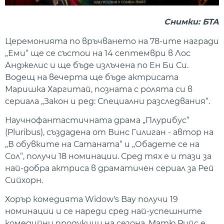
Снимки: БТА
Церемонията по връчването на 78-ите награди
„Еми“ ще се състои на 14 септември в Лос
Анджелис и ще бъде излъчена по Ен Би Си.
Водещ на вечерта ще бъде актрисата
Маришка Харгитай, позната с ролята си в
сериала „Закон и ред: Специални разследвания“.
Научнофантастичната драма „Плурибус“
(Pluribus), създадена от Винс Гилиган - автор на
„В обувките на Сатаната“ и „Обадете се на
Сол“, получи 18 номинации. Сред тях е и тази за
най-добра актриса в драматичен сериал за Рей
Сийхорн.
Хорър комедията Widow's Bay получи 19
номинации и се нареди сред най-успешните
комедийни продукции на сезона. Матю Рийс е