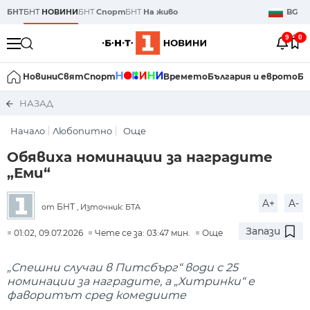
БНТ
БНТ
НОВИНИ
БНТ
Спорт
БНТ
На живо
BG
9
0
Новини
Свят
Спорт
Времето
България и еврото
Би
НАЗАД
Начало
Любопитно
Още
Обявиха номинации за наградите
„Еми“
A+
A-
БНТ
от
, Източник: БТА
Запази
01:02, 09.07.2026
Чете се за: 03:47 мин.
Още
„Спешни случаи в Питсбърг“ води с 25
номинации за наградите, а „Хитринки“ е
фаворитът сред комедиите