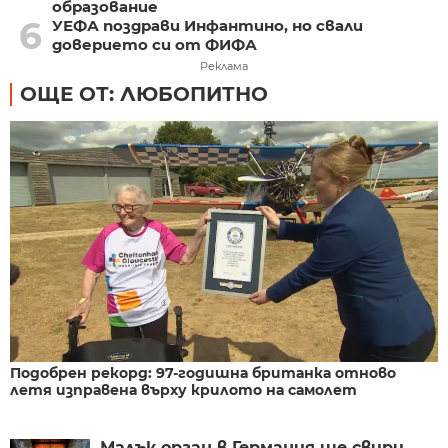
образование
6
УЕФА поздрави Инфантино, но свали
доверието си от ФИФА
Реклама
ОЩЕ ОТ: ЛЮБОПИТНО
Подобрен рекорд: 97-годишна британка отново
летя изправена върху крилото на самолет
Малък орган в Германия ще свири