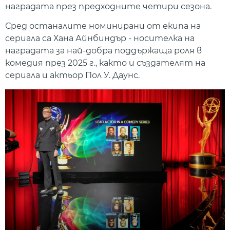
наградата през предходните четири сезона.
Сред останалите номинирани от екипа на
сериала са Хана Айнбиндър - носителка на
наградата за най-добра поддържаща роля в
комедия през 2025 г., както и създателят на
сериала и актьор Пол У. Даунс.