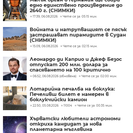
едно единствено произведение до
2640 г. (СНИМКИ)
17:39, 06.08.2026
Чете се за: 05:15 мин.
Войната и натрупващият се пясък
застрашават пирамидите в Судан
(СНИМКИ)
15:09, 06.08.2026
Чете се за: 02:15 мин.
Леонардо ди Каприо и Джеф Безос
отпускат 200 млн. долара за
спасяването на 100 критично
застрашени вида
06:52, 06.08.2026 (обновена)
Чете се за: 02:00 мин.
Лотарийна печалба на боклука:
Печеливш билет е намерен в
боклукчийски камион
22:50, 05.08.2026
11004
Чете се за: 00:35 мин.
Хърватски любители астрономи
откриха кандидат за нова
планетарна мъглявина