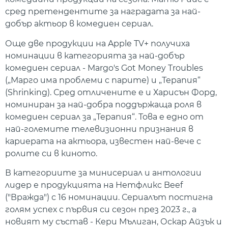
сред претендентите за наградата за най-
добър актьор в комедиен сериал.
Още две продукции на Apple TV+ получиха
номинации в категорията за най-добър
комедиен сериал - Margo's Got Money Troubles
(„Марго има проблеми с парите) и „Терапия“
(Shrinking). Сред отличените е и Харисън Форд,
номиниран за най-добра поддържаща роля в
комедиен сериал за „Терапия“. Това е едно от
най-големите телевизионни признания в
кариерата на актьора, известен най-вече с
ролите си в киното.
В категориите за минисериал и антологии
лидер е продукцията на Нетфликс Beef
("Вражда") с 16 номинации. Сериалът постигна
голям успех с първия си сезон през 2023 г., а
новият му състав - Кери Мълиган, Оскар Айзък и