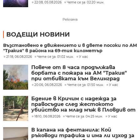
22:08, 05.08.2026
Чете се за: 02:20 мин.
Реклама
ВОДЕЩИ НОВИНИ
Възстановено е движението и в двете посоки по АМ
"Тракия" в района на 69-тия километър
21:18, 06.08.2026
Чете се за: 01:02 мин.
У нас
Повече от 8 часа продължава
борбата с пожара на АМ "Тракия"
при отбивката към Велинград
20:06, 06.08.2026
Чете се за: 01:50 мин.
У нас
Бдение в Кричим с надежда за
правосъдие след жестокото
убийство на млад мъж в Пловдив от
тийнейджъри
18:10, 06.08.2026
Чете се за: 04:25 мин.
У нас
В капана на фентанила: Кой
ръководи трафика и има ли изход за