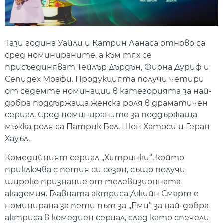
Тази година Уайли и Катрин Ланаса отново са
сред номинираните, а към тях се
присъединяват Тейлър Дърдън, Фиона Дуриф и
Сепидех Моафи. Продукцията получи четири
от седемте номинации в категорията за най-
добра поддържаща женска роля в драматичен
сериал. Сред номинираните за поддържаща
мъжка роля са Патрик Бол, Шон Хатоси и Геран
Хауъл.
Комедийният сериал „Хитринки“, който
приключва с петия си сезон, също получи
широко признание от телевизионната
академия. Главната актриса Джийн Смарт е
номинирана за пети път за „Еми“ за най-добра
актриса в комедиен сериал, след като спечели