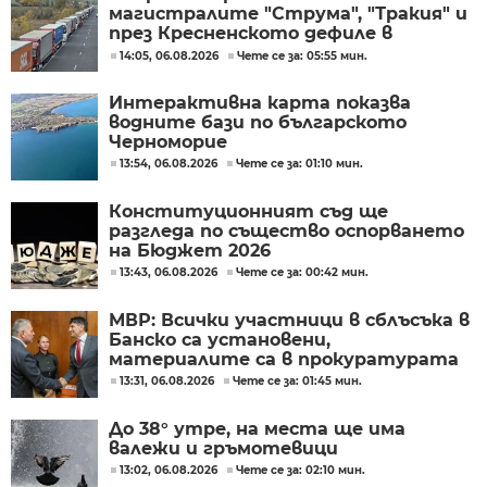
магистралите "Струма", "Тракия" и
през Кресненското дефиле в
пиковите часове в петък и неделя
14:05, 06.08.2026
Чете се за: 05:55 мин.
Интерактивна карта показва
водните бази по българското
Черноморие
13:54, 06.08.2026
Чете се за: 01:10 мин.
Конституционният съд ще
разгледа по същество оспорването
на Бюджет 2026
13:43, 06.08.2026
Чете се за: 00:42 мин.
МВР: Всички участници в сблъсъка в
Банско са установени,
материалите са в прокуратурата
13:31, 06.08.2026
Чете се за: 01:45 мин.
До 38° утре, на места ще има
валежи и гръмотевици
13:02, 06.08.2026
Чете се за: 02:10 мин.