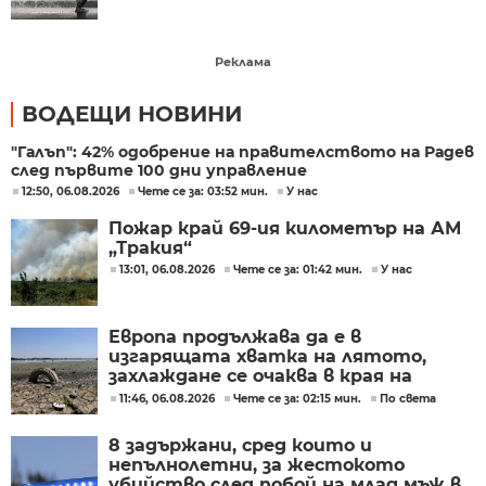
Реклама
ВОДЕЩИ НОВИНИ
"Галъп": 42% одобрение на правителството на Радев
след първите 100 дни управление
12:50, 06.08.2026
Чете се за: 03:52 мин.
У нас
Пожар край 69-ия километър на АМ
„Тракия“
13:01, 06.08.2026
Чете се за: 01:42 мин.
У нас
Европа продължава да е в
изгарящата хватка на лятото,
захлаждане се очаква в края на
седмицата
11:46, 06.08.2026
Чете се за: 02:15 мин.
По света
8 задържани, сред които и
непълнолетни, за жестокото
убийство след побой на млад мъж в