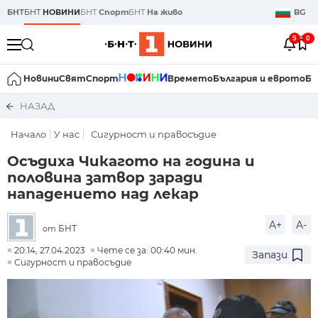
БНТ
БНТ
НОВИНИ
БНТ
Спорт
БНТ
На живо
BG
5
0
Новини
Свят
Спорт
Времето
България и еврото
Би
НАЗАД
Начало
У нас
Сигурност и правосъдие
Осъдиха Чикагото на година и
половина затвор заради
нападението над лекар
A+
A-
БНТ
от
20:14, 27.04.2023
Чете се за: 00:40 мин.
Запази
Сигурност и правосъдие