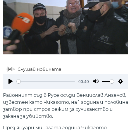
Слушай новината
-00:40
Play
Mute
Setti
Районният съд в Русе осъди Венцислав Ангелов,
известен като Чикагото, на 1 година и половина
затвор при строг режим за хулиганство и
закана за убийство.
През януари миналата година Чикагото