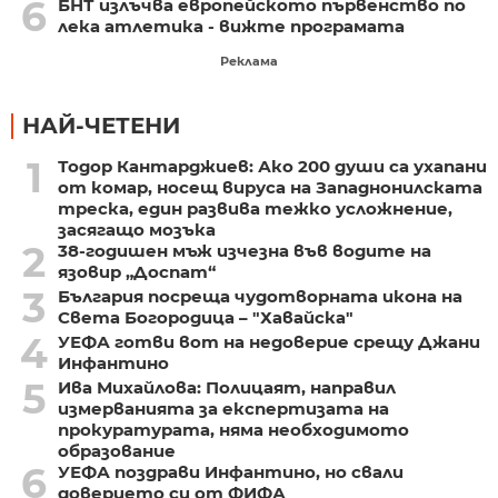
6
БНТ излъчва европейското първенство по
лека атлетика - вижте програмата
Реклама
НАЙ-ЧЕТЕНИ
1
Тодор Кантарджиев: Ако 200 души са ухапани
от комар, носещ вируса на Западнонилската
треска, един развива тежко усложнение,
засягащо мозъка
2
38-годишен мъж изчезна във водите на
язовир „Доспат“
3
България посреща чудотворната икона на
Света Богородица – "Хавайска"
4
УЕФА готви вот на недоверие срещу Джани
Инфантино
5
Ива Михайлова: Полицаят, направил
измерванията за експертизата на
прокуратурата, няма необходимото
образование
6
УЕФА поздрави Инфантино, но свали
доверието си от ФИФА