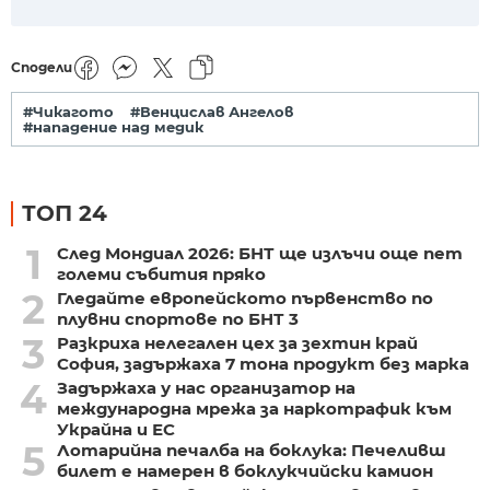
Сподели
#Чикагото
#Венцислав Ангелов
#нападение над медик
ТОП 24
1
След Мондиал 2026: БНТ ще излъчи още пет
големи събития пряко
2
Гледайте европейското първенство по
плувни спортове по БНТ 3
3
Разкриха нелегален цех за зехтин край
София, задържаха 7 тона продукт без марка
4
Задържаха у нас организатор на
международна мрежа за наркотрафик към
Украйна и ЕС
5
Лотарийна печалба на боклука: Печеливш
билет е намерен в боклукчийски камион