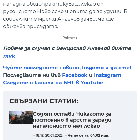
нападна общопрактикуващ лекар от
русенското Ново село и опита да го удуши. В
социалните мрежи Ангелов заяви, че ще
обжалва присъдата.
Реклама
Повече за случая с Венцислав Ангелов вижте
тук
Чуйте последните новини, където и да сте!
Последвайте ни във
Facebook
и
Instagram
Следете и канала на БНТ в YouTube
СВЪРЗАНИ СТАТИИ:
Съдът остави Чикагото за
постоянно в ареста заради
нападението над лекар
18:17, 20.01.2022
Чете се за: 04:02 мин.