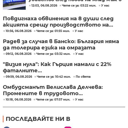
Пловдив
12:03, 06.08.2026
Чете се за: 03:22 мин.
У нас
Повдигнаха обвинения на 8 души след
акцията срещу производството на...
10:56, 06.08.2026
Чете се за: 01:55 мин.
У нас
Радев за случая в Банско: България няма
да толерира езика на омразата
09:12, 06.08.2026
Чете се за: 03:32 мин.
У нас
"Визия нула": Как Гърция намали с 22%
фаталните...
09:59, 06.08.2026
Чете се за: 10:42 мин.
По света
Омбудсманът Велислава Делчева:
Промените в трудовото...
10:18, 06.08.2026
Чете се за: 07:57 мин.
У нас
ПОСЛЕДВАЙТЕ НИ В