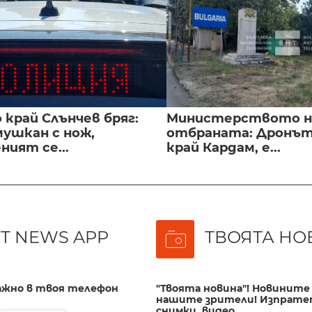
край Слънчев бряг:
Министерството н
мушкан с нож,
отбраната: Дронът
ният се...
край Кардам, е...
T NEWS APP
ТВОЯТА НО
важно в твоя телефон
"Твоята новина"! Новините 
нашите зрители! Изпрате
снимки, видео.