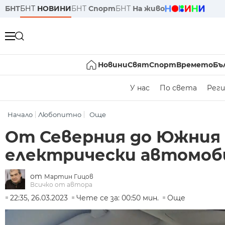
БНТ
БНТ
НОВИНИ
БНТ
Спорт
БНТ
На живо
Новини
Свят
Спорт
Времето
Бъ
У нас
По света
Реги
Начало
Любопитно
Още
От Северния до Южния 
електрически автомоб
от
Мартин Гицов
Всичко от автора
22:35, 26.03.2023
Чете се за: 00:50 мин.
Още