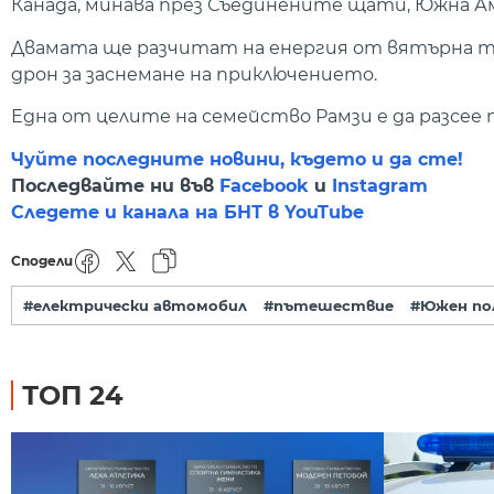
Канада, минава през Съединените щати, Южна А
Двамата ще разчитат на енергия от вятърна ту
дрон за заснемане на приключението.
Една от целите на семейство Рамзи е да разсее
Чуйте последните новини, където и да сте!
Последвайте ни във
Facebook
и
Instagram
Следете и канала на БНТ в YouTube
Сподели
#електрически автомобил
#пътешествие
#Южен по
ТОП 24