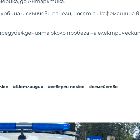
мерика, до Антарктика.
рбина и слънчеви панели, носят си кафемашина в 
 предубежденията около пробега на електрическит
люс
#Шотландия
#северен полюс
#семейство