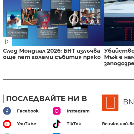
След Мондиал 2026: БНТ излъчва
Убийство 
още пет големи събития пряко
Мъж е на
заподозре
ПОСЛЕДВАЙТЕ НИ В
BN
Facebook
Instagram
Всичко най-
YouTube
TikTok