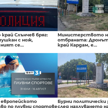
край Слънчев бряг:
Министерството н
мушкан с нож,
отбраната: Дронът
ният се...
край Кардам, е...
 европейското
Бурни политически 
во по плувни спортове
след нахлуването н