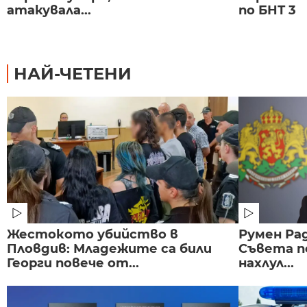
атакувала...
по БНТ 3
НАЙ-ЧЕТЕНИ
Жестокото убийство в
Румен Рад
Пловдив: Младежите са били
Съвета п
Георги повече от...
нахлул...