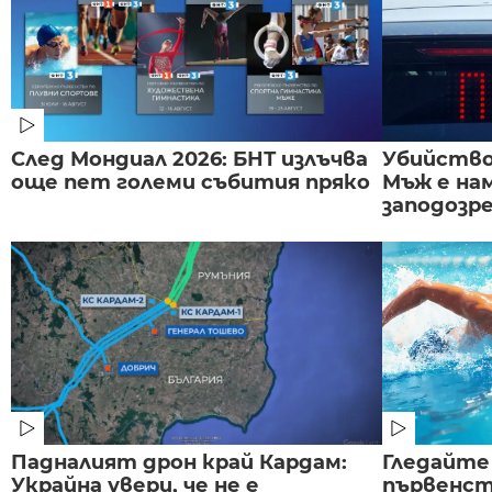
След Мондиал 2026: БНТ излъчва
Убийство 
още пет големи събития пряко
Мъж е на
заподозре
Падналият дрон край Кардам:
Гледайте
Украйна увери, че не е
първенст