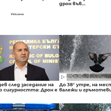
дрон във...
Реклама
ев след заседание на
До 38° утре, на мес
о сигурността: Дрон е
валежи и гръмотев