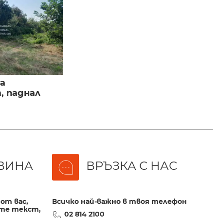
а
, паднал
ВИНА
ВРЪЗКА С НАС
от вас,
Всичко най-важно в твоя телефон
те текст,
02 814 2100