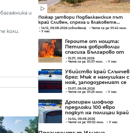
багажника и
Пожар затвори Подбалканския път
край Сливен, спряха и влаковете...
14:12, 09.08.2026 (обновена)
Чете се за: 01:42 мин.
е коли.
У нас
Героите от нощта:
Петима доброволци
спасиха Българово от
огнен капан
15:37, 09.08.2026
Чете се за: 01:37 мин.
У нас
Убийство край Слънчев
бряг: Мъж е намушкан с
нож, заподозреният се
опитал да избяга
13:07, 09.08.2026
Чете се за: 01:25 мин.
У нас
Дрогиран шофьор
предложи 100 евро
подкуп на полицаи край
Поморие
14:54, 09.08.2026
Чете се за: 00:52 мин.
У нас