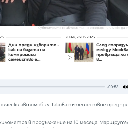
Субтитрите са автоматично генерирани и може да 
023
20:46, 26.03.2023
Дни преди изборите -
След споразу
как на базата на
между Москва
компромиси
превръща ли 
семейство е...
в...
-00:53
M
трически автомобил. Такова пътешествие предпр
0 километра в продължение на 10 месеца. Маршру