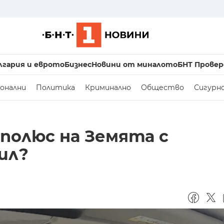
лгария и еврото
Бизнес
Новини от миналото
БНТ Провер
онални
Политика
Криминално
Общество
Сигурн
полюс на Земята с
ил?