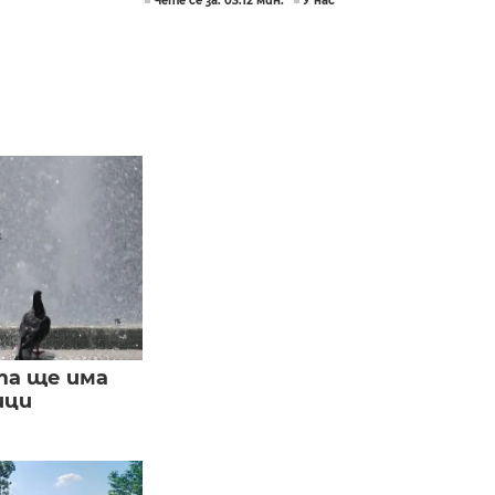
Чете се за: 03:12 мин.
У нас
та ще има
ици