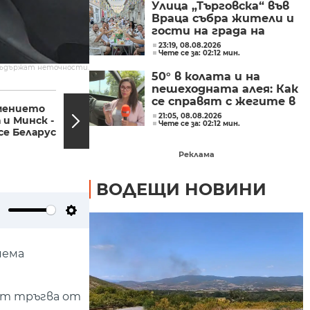
Улица „Търговска“ във
Враца събра жители и
гости на града на
първия празник
23:19, 08.08.2026
Чете се за: 02:12 мин.
„Общата маса“
съдържат неточности.
50° в колата и на
пешеходната алея: Как
20:32, 26.03.2023
20:07,
се справят с жегите в
мението
Законно ли е
Сандански?
21:05, 08.08.2026
 и Минск -
задържането на
Чете се за: 02:12 мин.
се Беларус
българските кораби на
пристанището в...
Реклама
ВОДЕЩИ НОВИНИ
ute
Settings
иема
тът тръгва от