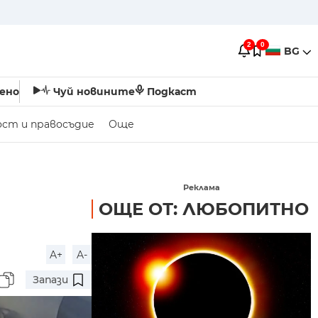
2
0
BG
ено
Чуй новините
Подкаст
ост и правосъдие
Още
Реклама
ОЩЕ ОТ: ЛЮБОПИТНО
A+
A-
Запази