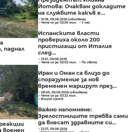
Президентът Илияна
Йотова: Очаквам докладите
на службите какъв е...
10:18, 09.08.2026 (обновена)
Чете се за: 02:50 мин.
У нас
Испанските власти
провериха около 200
а
пристигащи от Италия
, паднал
след...
13:01, 09.08.2026
Чете се за: 02:02 мин.
По света
Иран и Оман са близо до
споразумение за нов
временен маршрут през...
08:05, 09.08.2026 (обновена)
Чете се за: 03:22 мин.
Близък изток
Важно напомняне:
Зрелостниците трябва сами
да внесат здравните си...
реакции
а военен
12:27, 09.08.2026