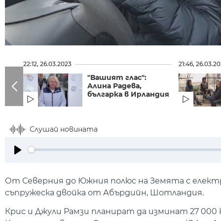
22:12, 26.03.2023
21:46, 26.03.2
"Вашият глас":
Алина Радева,
българка в Ирландия
Слушай новината
Play
От Северния до Южния полюс на Земята с елек
съпружеска двойка от Абърдийн, Шотландия.
Крис и Джули Рамзи планират да изминат 27 00