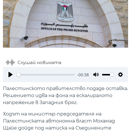
Слушай новината
-00:38
Play
Mute
Setti
Палестинското правителство подаде оставка.
Решението идва на фона на ескалиралото
напрежение в Западния бряг.
Ходът на министър-председателя на
Палестинската автономна власт Мохамад
Щайе дойде под натиска на Съединените