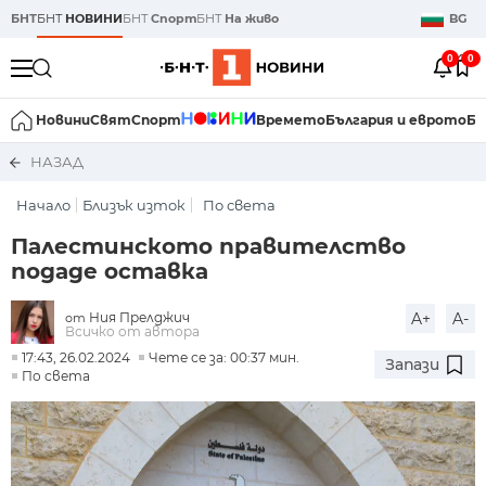
БНТ
БНТ
НОВИНИ
БНТ
Спорт
БНТ
На живо
BG
0
0
Новини
Свят
Спорт
Времето
България и еврото
Би
НАЗАД
Начало
Близък изток
По света
Палестинското правителство
подаде оставка
Ния Прелджич
A+
A-
от
Всичко от автора
17:43, 26.02.2024
Чете се за: 00:37 мин.
Запази
По света