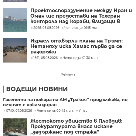
Проектоспоразумение между Иран и
Оман ще предостави на Техеран
контрола над кораби, влизащи в
Персийския залив?
20:16, 05.08.2026
Чете се за: 01:15 мин.
Израел отхвърли плана на Тръмп:
Нетаняху иска Хамас първо да се
разоръжи
16:11, 05.08.2026
Чете се за: 01:30 мин.
Реклама
ВОДЕЩИ НОВИНИ
Гасенето на пожара на АМ „Тракия“ продължава, но
огънят е локализиран
07:10, 07.08.2026
Чете се за: 00:45 мин.
У нас
Жестокото убийство в Пловдив:
Прокуратурата внася искане
„задържане под стража“