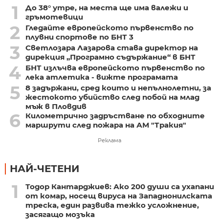
1
До 38° утре, на места ще има валежи и
гръмотевици
2
Гледайте европейското първенство по
плувни спортове по БНТ 3
3
Светлозара Лазарова става директор на
дирекция „Програмно съдържание“ в БНТ
4
БНТ излъчва европейското първенство по
лека атлетика - вижте програмата
5
8 задържани, сред които и непълнолетни, за
жестокото убийство след побой на млад
мъж в Пловдив
6
Километрично задръстване по обходните
маршрути след пожара на АМ "Тракия"
Реклама
НАЙ-ЧЕТЕНИ
1
Тодор Кантарджиев: Ако 200 души са ухапани
от комар, носещ вируса на Западнонилската
треска, един развива тежко усложнение,
засягащо мозъка