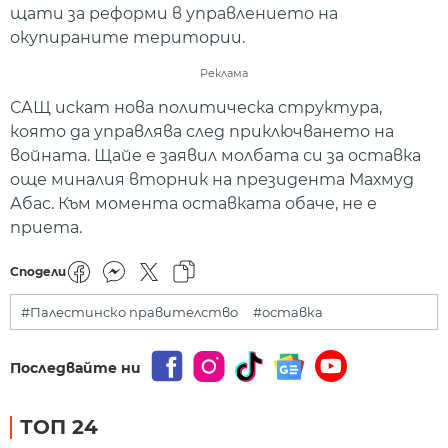
щати за реформи в управлението на
окупираните територии.
Реклама
САЩ искат нова политическа структура,
която да управлява след приключването на
войната. Щайе е заявил молбата си за оставка
още миналия вторник на президента Махмуд
Абас. Към момента оставката обаче, не е
приета.
Сподели
#Палестинско правителство
#оставка
Последвайте ни
ТОП 24