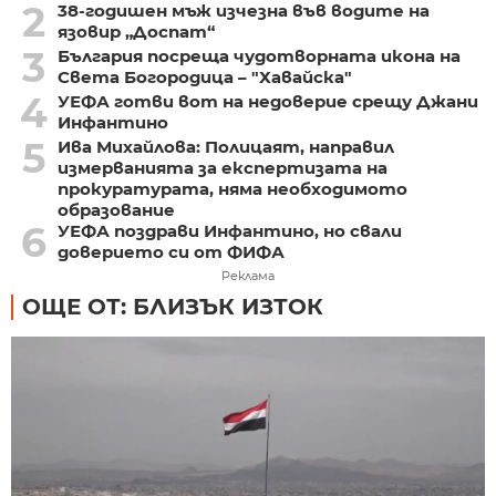
2
38-годишен мъж изчезна във водите на
язовир „Доспат“
3
България посреща чудотворната икона на
Света Богородица – "Хавайска"
4
УЕФА готви вот на недоверие срещу Джани
Инфантино
5
Ива Михайлова: Полицаят, направил
измерванията за експертизата на
прокуратурата, няма необходимото
образование
6
УЕФА поздрави Инфантино, но свали
доверието си от ФИФА
Реклама
ОЩЕ ОТ: БЛИЗЪК ИЗТОК