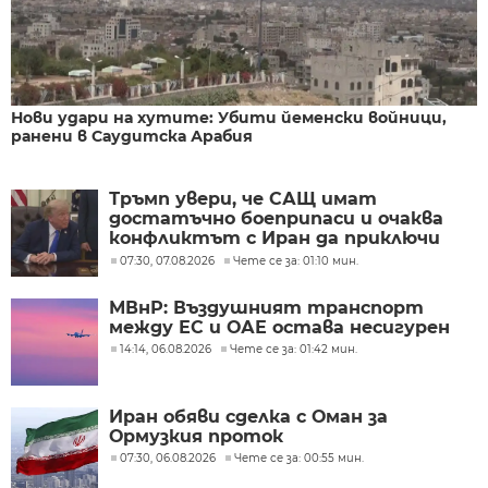
Нови удари на хутите: Убити йеменски войници,
ранени в Саудитска Арабия
Тръмп увери, че САЩ имат
достатъчно боеприпаси и очаква
конфликтът с Иран да приключи
скоро
07:30, 07.08.2026
Чете се за: 01:10 мин.
МВнР: Въздушният транспорт
между ЕС и ОАЕ остава несигурен
14:14, 06.08.2026
Чете се за: 01:42 мин.
Иран обяви сделка с Оман за
Ормузкия проток
07:30, 06.08.2026
Чете се за: 00:55 мин.