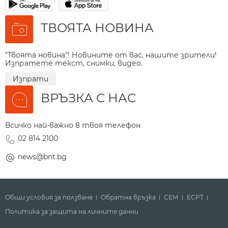
ТВОЯТА НОВИНА
"Твоята новина"! Новините от вас, нашите зрители!
Изпратете текст, снимки, видео.
Изпрати
ВРЪЗКА С НАС
Всичко най-важно в твоя телефон
02 814 2100
news@bnt.bg
Общи условия за ползване
Обратна връзка
СЕМ
ECPT
Политика за защита на личните данни