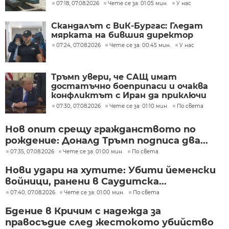
07:18, 07.08.2026
Чете се за: 01:05 мин.
У нас
Скандалът с ВиК-Бургас: Гледат
мярката на бившия директор
07:24, 07.08.2026
Чете се за: 00:45 мин.
У нас
Тръмп увери, че САЩ имат
достатъчно боеприпаси и очаква
конфликтът с Иран да приключи
скоро
07:30, 07.08.2026
Чете се за: 01:10 мин.
По света
Нов опит срещу гражданството по
рождение: Доналд Тръмп подписа два...
07:35, 07.08.2026
Чете се за: 01:00 мин.
По света
Нови удари на хутите: Убити йеменски
войници, ранени в Саудитска...
07:40, 07.08.2026
Чете се за: 01:00 мин.
По света
Бдение в Кричим с надежда за
правосъдие след жестокото убийство