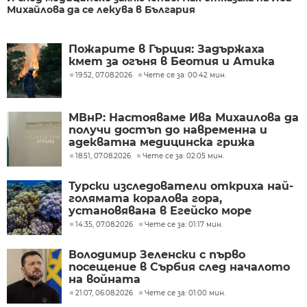
Михайлова да се лекува в България
Пожарите в Гърция: Задържаха
кмет за огъня в Беотия и Атика
19:52, 07.08.2026
Чете се за: 00:42 мин.
МВнР: Настояваме Ива Михаилова да
получи достъп до навременна и
адекватна медицинска грижа
18:51, 07.08.2026
Чете се за: 02:05 мин.
Турски изследователи откриха най-
голямата коралова гора,
установявана в Егейско море
14:35, 07.08.2026
Чете се за: 01:17 мин.
Володимир Зеленски с първо
посещение в Сърбия след началото
на войната
21:07, 06.08.2026
Чете се за: 01:00 мин.