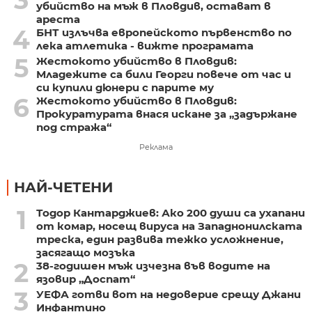
убийство на мъж в Пловдив, остават в
ареста
4
БНТ излъчва европейското първенство по
лека атлетика - вижте програмата
5
Жестокото убийство в Пловдив:
Младежите са били Георги повече от час и
си купили дюнери с парите му
6
Жестокото убийство в Пловдив:
Прокуратурата внася искане за „задържане
под стража“
Реклама
НАЙ-ЧЕТЕНИ
1
Тодор Кантарджиев: Ако 200 души са ухапани
от комар, носещ вируса на Западнонилската
треска, един развива тежко усложнение,
засягащо мозъка
2
38-годишен мъж изчезна във водите на
язовир „Доспат“
3
УЕФА готви вот на недоверие срещу Джани
Инфантино