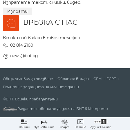
Изпратете текст, снимки, видео.
Изпрати
ВРЪЗКА С НАС
Всичко най-важно в твоя телефон
02 814 2100
news@bnt.bg
Общи условия за ползване
Обратна връзка
СЕМ
ECPT
Политика за защита на личните данни
©БНТ. Всички права запазени
Гледайте новините за деня на БНТ в Метрото
Аудио: На живо
Новини
Чуй новините
Спорт
На живо