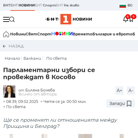
БНТ
БНТ
НОВИНИ
БНТ
Спорт
БНТ
На живо
BG
6
0
Новини
Свят
Спорт
Времето
България и еврото
Би
НАЗАД
Начало
Балкани
По света
Парламентарни избори се
провеждат в Косово
Биляна Бонева
A+
A-
от
Всичко от автора
08:39, 09.02.2025
Чете се за: 00:50 мин.
Запази
По света
Ще се променят ли отношенията между
Прищина и Белград?