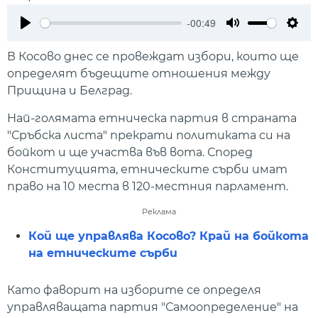
-00:49
Play
Mute
Setti
В Косово днес се провеждат избори, които ще
определят бъдещите отношения между
Прищина и Белград.
Най-голямата етническа партия в страната
"Сръбска листа" прекрати политиката си на
бойкот и ще участва във вота. Според
Конституцията, етническите сърби имат
право на 10 места в 120-местния парламент.
Реклама
Кой ще управлява Косово? Край на бойкота
на етническите сърби
Като фаворит на изборите се определя
управляващата партия "Самоопределение" на