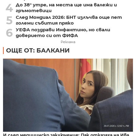
4
До 38° утре, на места ще има валежи и
гръмотевици
5
След Мондиал 2026: БНТ излъчва още пет
големи събития пряко
6
УЕФА поздрави Инфантино, но свали
доверието си от ФИФА
Реклама
ОЩЕ ОТ: БАЛКАНИ
И след медицинско заключение: Пак отказаха на Ива