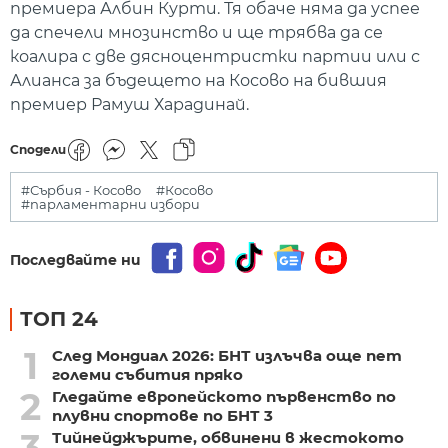
премиера Албин Курти. Тя обаче няма да успее
да спечели мнозинство и ще трябва да се
коалира с две дясноцентристки партии или с
Алианса за бъдещето на Косово на бившия
премиер Рамуш Харадинай.
Сподели
#Сърбия - Косово
#Косово
#парламентарни избори
Последвайте ни
ТОП 24
1
След Мондиал 2026: БНТ излъчва още пет
големи събития пряко
2
Гледайте европейското първенство по
плувни спортове по БНТ 3
3
Тийнейджърите, обвинени в жестокото