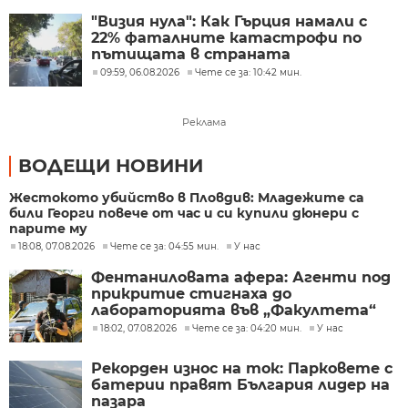
"Визия нула": Как Гърция намали с
22% фаталните катастрофи по
пътищата в страната
09:59, 06.08.2026
Чете се за: 10:42 мин.
Реклама
ВОДЕЩИ НОВИНИ
Жестокото убийство в Пловдив: Младежите са
били Георги повече от час и си купили дюнери с
парите му
18:08, 07.08.2026
Чете се за: 04:55 мин.
У нас
Фентаниловата афера: Агенти под
прикритие стигнаха до
лабораторията във „Факултета“
18:02, 07.08.2026
Чете се за: 04:20 мин.
У нас
Рекорден износ на ток: Парковете с
батерии правят България лидер на
пазара