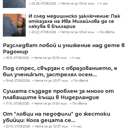
20:28, 07.08.2026
Чете се за: 05:42 мин.
У нас
И след медицинско заключение: Пак
отказаха на Ива Михайлова да се
лекува в България
20:22, 07.08.2026
Чете се за: 03:42 мин.
По света
Разследват побой и унижение над дете в
Радомир
18:15, 07.08.2026
Чете се за: 02:55 мин.
У нас
Под стрес, свързан с образованието, е
бил ученикът, застрелял осем...
19:48, 07.08.2026
Чете се за: 03:07 мин.
По света
Сушата създаде проблем за много от
плаващите къщи в Нидерландия
17:10, 07.08.2026
Чете се за: 01:50 мин.
По света
От "ловци на педофили" до жестоки
убийци: Кога децата се...
20:10, 07.08.2026
Чете се за: 02:37 мин.
У нас