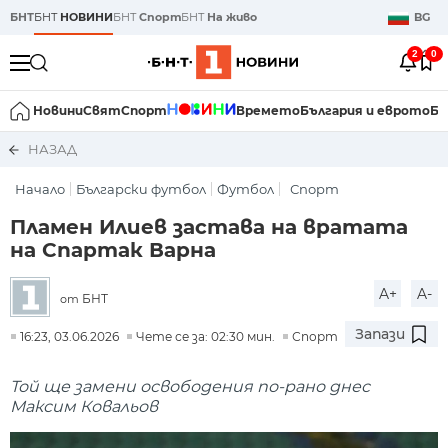
БНТ
БНТ
НОВИНИ
БНТ
Спорт
БНТ
На живо
BG
2
0
Новини
Свят
Спорт
Времето
България и еврото
Би
НАЗАД
Начало
Български футбол
Футбол
Спорт
Пламен Илиев застава на вратата
на Спартак Варна
A+
A-
БНТ
от
Запази
16:23, 03.06.2026
Чете се за: 02:30 мин.
Спорт
Той ще замени освободения по-рано днес
Максим Ковальов