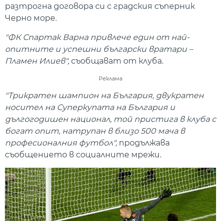
разтрогна договора си с градския съперник
Черно море.
"ФК Спартак Варна привлече един от най-
опитните и успешни български вратари –
Пламен Илиев",
съобщават от клуба.
Реклама
"Трикратен шампион на България, двукратен
носител на Суперкупата на България и
дългогодишен национал, той пристига в клуба с
богат опит, натрупан в близо 500 мача в
професионалния футбол",
продължава
съобщението в социалните мрежи.