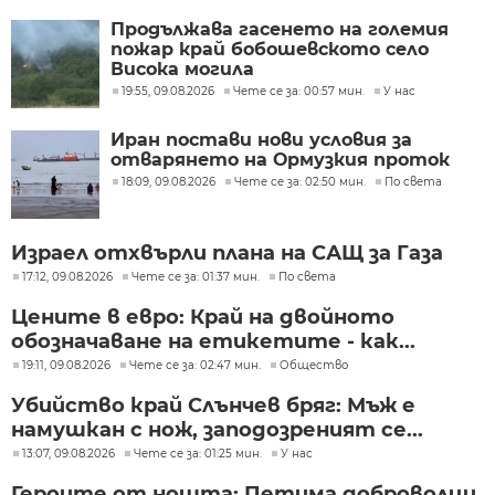
Продължава гасенето на големия
пожар край бобошевското село
Висока могила
19:55, 09.08.2026
Чете се за: 00:57 мин.
У нас
Иран постави нови условия за
отварянето на Ормузкия проток
18:09, 09.08.2026
Чете се за: 02:50 мин.
По света
Израел отхвърли плана на САЩ за Газа
17:12, 09.08.2026
Чете се за: 01:37 мин.
По света
Цените в евро: Край на двойното
обозначаване на етикетите - как...
19:11, 09.08.2026
Чете се за: 02:47 мин.
Общество
Убийство край Слънчев бряг: Мъж е
намушкан с нож, заподозреният се...
13:07, 09.08.2026
Чете се за: 01:25 мин.
У нас
Героите от нощта: Петима доброволци