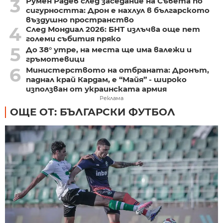
3
Румен Радев след заседание на Съвета по
сигурността: Дрон е нахлул в българското
въздушно пространство
4
След Мондиал 2026: БНТ излъчва още пет
големи събития пряко
5
До 38° утре, на места ще има валежи и
гръмотевици
6
Министерството на отбраната: Дронът,
паднал край Кардам, е “Майя” - широко
използван от украинската армия
Реклама
ОЩЕ ОТ: БЪЛГАРСКИ ФУТБОЛ