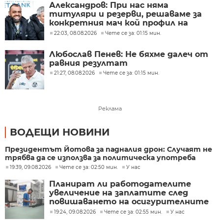
Александров: При нас няма
титуляри и резерви, решаваме за
конкретния мач кой профил на
футболисти ни е нужен
22:03, 08.08.2026
Чете се за: 01:15 мин.
Любослав Пенев: Не бяхме далеч от
равния резултат
21:27, 08.08.2026
Чете се за: 01:15 мин.
Реклама
ВОДЕЩИ НОВИНИ
Президентът Йотова за падналия дрон: Случаят не
трябва да се използва за политическа употреба
19:39, 09.08.2026
Чете се за: 02:50 мин.
У нас
Планират ли работодателите
увеличение на заплатите след
повишаването на осигурителните
прагове?
19:24, 09.08.2026
Чете се за: 02:55 мин.
У нас