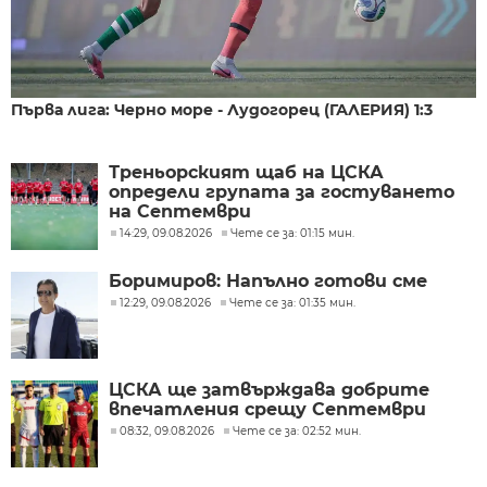
Първа лига: Черно море - Лудогорец (ГАЛЕРИЯ) 1:3
Треньорският щаб на ЦСКА
определи групата за гостуването
на Септември
14:29, 09.08.2026
Чете се за: 01:15 мин.
Боримиров: Напълно готови сме
12:29, 09.08.2026
Чете се за: 01:35 мин.
ЦСКА ще затвърждава добрите
впечатления срещу Септември
08:32, 09.08.2026
Чете се за: 02:52 мин.