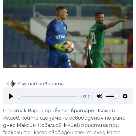
Слушай новината
-02:11
Play
Mute
Setti
Спартак Варна привлече вратаря Пламен
Илиев, който ще замени освободения по-рано
днес Максим Ковальов. Илиев пристига при
"соколите" като свободен агент, след като