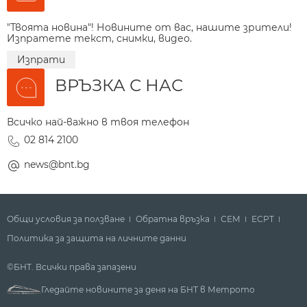
"Твоята новина"! Новините от вас, нашите зрители!
Изпратете текст, снимки, видео.
Изпрати
ВРЪЗКА С НАС
Всичко най-важно в твоя телефон
02 814 2100
news@bnt.bg
Общи условия за ползване
Обратна връзка
СЕМ
ECPT
Политика за защита на личните данни
©БНТ. Всички права запазени
Гледайте новините за деня на БНТ в Метрото