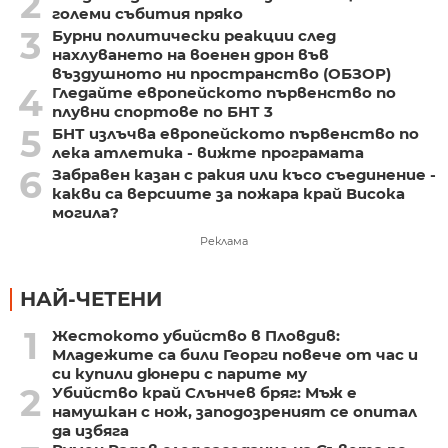
2
големи събития пряко
3
Бурни политически реакции след
нахлуването на военен дрон във
въздушното ни пространство (ОБЗОР)
4
Гледайте европейското първенство по
плувни спортове по БНТ 3
5
БНТ излъчва европейското първенство по
лека атлетика - вижте програмата
6
Забравен казан с ракия или късо съединение -
какви са версиите за пожара край Висока
могила?
Реклама
НАЙ-ЧЕТЕНИ
1
Жестокото убийство в Пловдив:
Младежите са били Георги повече от час и
си купили дюнери с парите му
2
Убийство край Слънчев бряг: Мъж е
намушкан с нож, заподозреният се опитал
да избяга