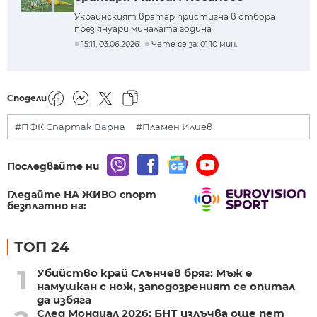
Украинският вратар пристигна в отбора
през януари миналата година
15:11, 03.06.2026
Чете се за: 01:10 мин.
Сподели
#ПФК Спартак Варна
#Пламен Илиев
Последвайте ни
Гледайте НА ЖИВО спорт
безплатно на:
ТОП 24
1
Убийство край Слънчев бряг: Мъж е
намушкан с нож, заподозреният се опитал
да избяга
След Мондиал 2026: БНТ излъчва още пет