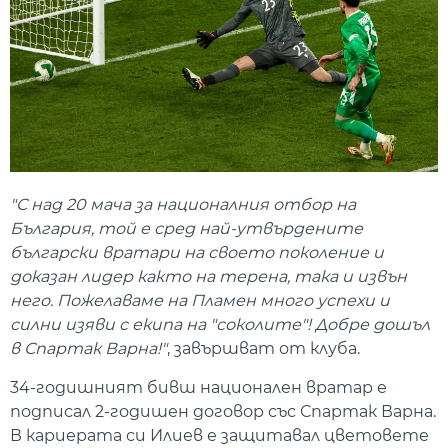
"С над 20 мача за националния отбор на
България, той е сред най-утвърдените
български вратари на своето поколение и
доказан лидер както на терена, така и извън
него. Пожелаваме на Пламен много успехи и
силни изяви с екипа на "соколите"! Добре дошъл
в Спартак Варна!"
, завършват от клуба.
34-годишният бивш национален вратар е
подписал 2-годишен договор със Спартак Варна.
В кариерата си Илиев е защитавал цветовете