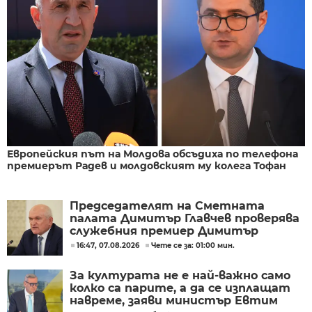
Европейския път на Молдова обсъдиха по телефона
премиерът Радев и молдовският му колега Тофан
Председателят на Сметната
палата Димитър Главчев проверява
служебния премиер Димитър
Главчев?
16:47, 07.08.2026
Чете се за: 01:00 мин.
За културата не е най-важно само
колко са парите, а да се изплащат
навреме, заяви министър Евтим