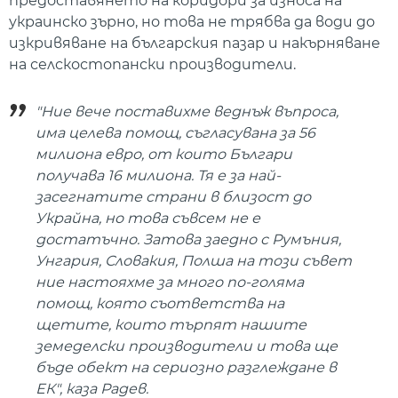
предоставянето на коридори за износа на
украинско зърно, но това не трябва да води до
изкривяване на българския пазар и накърняване
на селскостопански производители.
"Ние вече поставихме веднъж въпроса,
има целева помощ, съгласувана за 56
милиона евро, от които Българи
получава 16 милиона. Тя е за най-
засегнатите страни в близост до
Украйна, но това съвсем не е
достатъчно. Затова заедно с Румъния,
Унгария, Словакия, Полша на този съвет
ние настояхме за много по-голяма
помощ, която съответства на
щетите, които търпят нашите
земеделски производители и това ще
бъде обект на сериозно разглеждане в
ЕК", каза Радев.