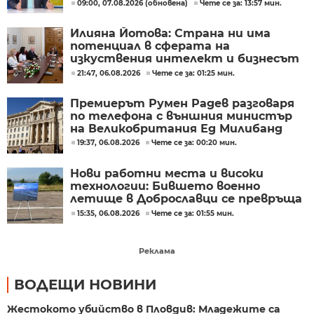
Милошев
09:00, 07.08.2026 (обновена)
Чете се за: 13:57 мин.
Илияна Йотова: Страна ни има
потенциал в сферата на
изкуствения интелект и бизнесът
забелязва тези перспективи
21:47, 06.08.2026
Чете се за: 01:25 мин.
Премиерът Румен Радев разговаря
по телефона с външния министър
на Великобритания Ед Милибанд
19:37, 06.08.2026
Чете се за: 00:20 мин.
Нови работни места и високи
технологии: Бившето военно
летище в Доброславци се превръща
в голям космически център
15:35, 06.08.2026
Чете се за: 01:55 мин.
Реклама
ВОДЕЩИ НОВИНИ
Жестокото убийство в Пловдив: Младежите са