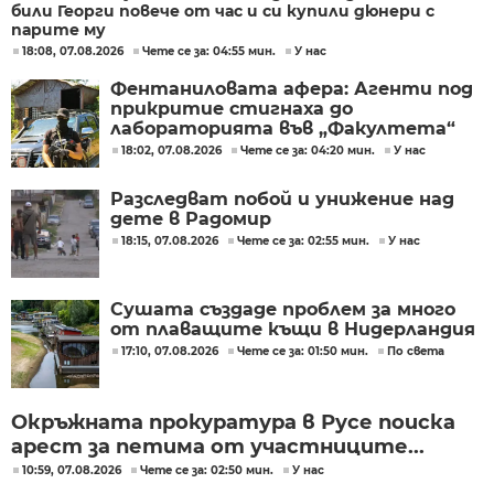
били Георги повече от час и си купили дюнери с
парите му
18:08, 07.08.2026
Чете се за: 04:55 мин.
У нас
Фентаниловата афера: Агенти под
прикритие стигнаха до
лабораторията във „Факултета“
18:02, 07.08.2026
Чете се за: 04:20 мин.
У нас
Разследват побой и унижение над
дете в Радомир
18:15, 07.08.2026
Чете се за: 02:55 мин.
У нас
Сушата създаде проблем за много
от плаващите къщи в Нидерландия
17:10, 07.08.2026
Чете се за: 01:50 мин.
По света
Окръжната прокуратура в Русе поиска
арест за петима от участниците...
10:59, 07.08.2026
Чете се за: 02:50 мин.
У нас