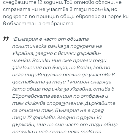
следващите 12 години. Той отново обясни, че
страната ни не участва в тази поръчка, но
подкрепя по принцип общи европейски поръчки
в областта на отбраната.
"България е част от общата
политическа рамка за подкрепа на
Украйна, заедно с всички държави-
членки. Всички ние сме приели тези
заключения от вчера, но всеки, който
иска индивидуално реално да участва в
доставката за тези 1 милион снаряда
като обща поръчка за Украйна, отива в
Европейската агенция по отбрана и
там сключва споразумение. Държавите
са описани там, България не е сред
тези 17 държави. Заедно с други 10
държави, ние не сме част от тази обща
поръчка и най-сетне нека това да