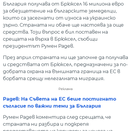
България получава от Брюксел 16 милиона евро
за обезщетение на българските земеделци,
които са засегнати от износа на украинско
зърно. Страната ни обаче ще настоява за още
средства. Този въпрос е бил поставен на
срещата на върха в Брюксел, съобщи
президентът Румен Радев.
През април страната ни ще започне да получава
и средствата от Брюксел, предназначени за по-
добрата охрана на външната граница на ЕС в
борбата срещу нелегалната миграция.
Реклама
Радев: На Съвета на ЕС беше постигнато
съгласие по важни теми за България
Румен Радев коментира след срещата, че
страната ни разбира и подкрепя