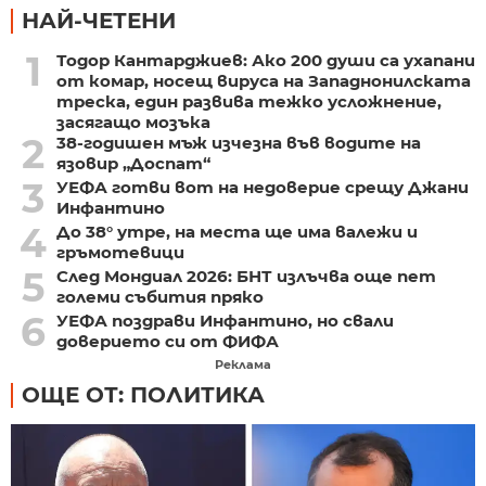
НАЙ-ЧЕТЕНИ
1
Тодор Кантарджиев: Ако 200 души са ухапани
от комар, носещ вируса на Западнонилската
треска, един развива тежко усложнение,
засягащо мозъка
2
38-годишен мъж изчезна във водите на
язовир „Доспат“
3
УЕФА готви вот на недоверие срещу Джани
Инфантино
4
До 38° утре, на места ще има валежи и
гръмотевици
5
След Мондиал 2026: БНТ излъчва още пет
големи събития пряко
6
УЕФА поздрави Инфантино, но свали
доверието си от ФИФА
Реклама
ОЩЕ ОТ: ПОЛИТИКА