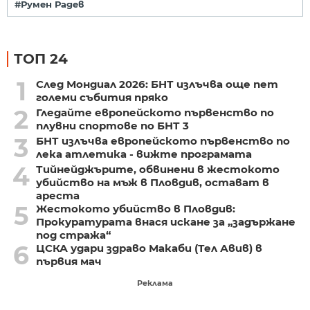
#Румен Радев
ТОП 24
1
След Мондиал 2026: БНТ излъчва още пет
големи събития пряко
2
Гледайте европейското първенство по
плувни спортове по БНТ 3
3
БНТ излъчва европейското първенство по
лека атлетика - вижте програмата
4
Тийнейджърите, обвинени в жестокото
убийство на мъж в Пловдив, остават в
ареста
5
Жестокото убийство в Пловдив:
Прокуратурата внася искане за „задържане
под стража“
6
ЦСКА удари здраво Макаби (Тел Авив) в
първия мач
Реклама