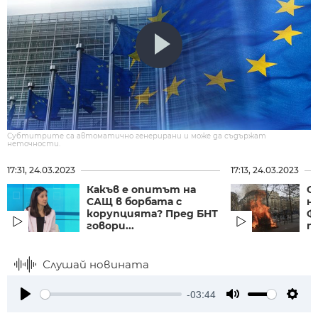
Субтитрите са автоматично генерирани и може да съдържат
неточности.
17:31, 24.03.2023
17:13, 24.03.2023
Какъв е опитът на
О
САЩ в борбата с
на
корупцията? Пред БНТ
Ф
говори...
п
Слушай новината
-03:44
Play
Mute
Setti