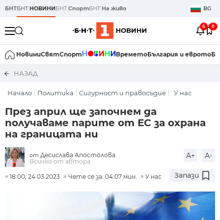
БНТ
БНТ
НОВИНИ
БНТ
Спорт
БНТ
На живо
BG
6
0
Новини
Свят
Спорт
Времето
България и еврото
Би
НАЗАД
Начало
Политика
Сигурност и правосъдие
У нас
През април ще започнем да
получаваме парите от ЕС за охрана
на границата ни
Десислава Апостолова
A+
A-
от
Всичко от автора
Запази
18:00, 24.03.2023
Чете се за: 04:07 мин.
У нас