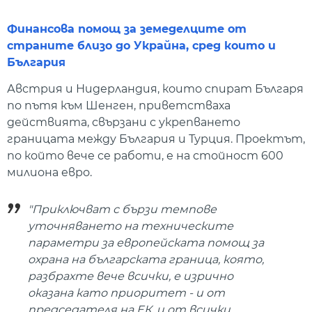
Финансова помощ за земеделците от
страните близо до Украйна, сред които и
България
Австрия и Нидерландия, които спират Българя
по пътя към Шенген, приветстваха
действията, свързани с укрепването
границата между България и Турция. Проектът,
по който вече се работи, е на стойност 600
милиона евро.
"Приключват с бързи темпове
уточняването на техническите
параметри за европейската помощ за
охрана на българската граница, която,
разбрахте вече всички, е изрично
оказана като приоритет - и от
председателя на ЕК, и от всички