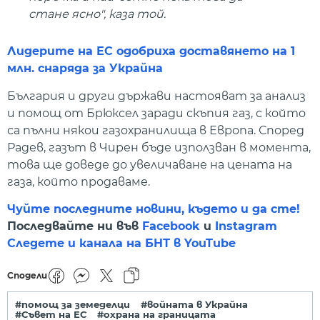
стане ясно", каза той.
Лидерите на ЕС одобриха доставянето на 1
млн. снаряда за Украйна
България и други държави настояват за анализ
и помощ от Брюксел заради скъпия газ, с който
са пълни някои газохранилища в Европа. Според
Радев, газът в Чирен бъде използван в момента,
това ще доведе до увеличаване на цената на
газа, който продаваме.
Чуйте последните новини, където и да сте!
Последвайте ни във
Facebook
и
Instagram
Следете и канала на БНТ в YouTube
Сподели
#помощ за земеделци
#войната в Украйна
#Съвет на ЕС
#охрана на границата