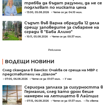
трябва да бъдат разумни, да не се
подлъгват по ниската цена
13:00, 05.08.2026
Чете се за: 04:10 мин.
Съдът във Варна образува 12 дела
срещу заповедите за събаряне на
сгради в "Баба Алино"
10:11, 05.08.2026
Чете се за: 00:37 мин.
Реклама
ВОДЕЩИ НОВИНИ
След скандала в Банско: Очаква се среща на МВР с
представители на „Шалом“
07:05, 06.08.2026
Чете се за: 01:07 мин.
У нас
Сериозна заплаха за сигурността в
Германия, след като дрон беше
намерен на летището в Лайпциг
07:15, 06.08.2026
Чете се за: 01:37 мин.
По света