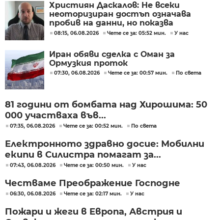
Християн Даскалов: Не всеки
неоторизиран достъп означава
пробив на данни, но показва
сериозни пропуски в
08:15, 06.08.2026
Чете се за: 05:52 мин.
У нас
киберсигурността
Иран обяви сделка с Оман за
Ормузкия проток
07:30, 06.08.2026
Чете се за: 00:57 мин.
По света
81 години от бомбата над Хирошима: 50
000 участваха във...
07:35, 06.08.2026
Чете се за: 00:52 мин.
По света
Електронното здравно досие: Мобилни
екипи в Силистра помагат за...
07:43, 06.08.2026
Чете се за: 00:50 мин.
У нас
Честваме Преображение Господне
06:30, 06.08.2026
Чете се за: 02:17 мин.
У нас
Пожари и жеги в Европа, Австрия и