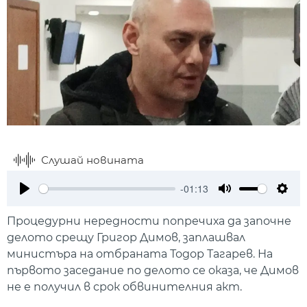
Слушай новината
-01:13
Play
Mute
Setti
Процедурни нередности попречиха да започне
делото срещу Григор Димов, заплашвал
министъра на отбраната Тодор Тагарев. На
първото заседание по делото се оказа, че Димов
не е получил в срок обвинителния акт.