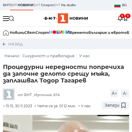
БНТ
БНТ
НОВИНИ
БНТ
Спорт
БНТ
На живо
BG
0
0
Новини
Свят
Спорт
Времето
България и еврото
Би
НАЗАД
Начало
Сигурност и правосъдие
У нас
Процедурни нередности попречиха
да започне делото срещу мъжа,
заплашвал Тодор Тагарев
A+
A-
БНТ
от
, Източник: БТА
Запази
15:15, 30.11.2023
Чете се за: 01:12 мин.
У нас