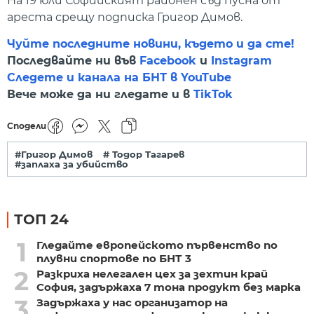
На 19 юли Софийският районен съд пусна от
ареста срещу подписка Григор Димов.
Чуйте последните новини, където и да сте!
Последвайте ни във
Facebook
и
Instagram
Следете и канала на БНТ в YouTube
Вече може да ни гледате и в
TikTok
Сподели
#Григор Димов
# Тодор Тагарев
#заплаха за убийство
ТОП 24
1
Гледайте европейското първенство по
плувни спортове по БНТ 3
2
Разкриха нелегален цех за зехтин край
София, задържаха 7 тона продукт без марка
3
Задържаха у нас организатор на