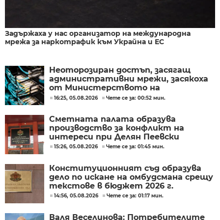
Задържаха у нас организатор на международна
мрежа за наркотрафик към Украйна и ЕС
Неоторозиран достъп, засягащ
административни мрежи, засякоха
от Министерството на
иновациите
16:25, 05.08.2026
Чете се за: 00:52 мин.
Сметната палата образува
производство за конфликт на
интереси при Делян Пеевски
15:26, 05.08.2026
Чете се за: 01:45 мин.
Конституционният съд образува
дело по искане на омбудсмана срещу
текстове в бюджет 2026 г.
14:56, 05.08.2026
Чете се за: 01:17 мин.
Валя Веселинова: Потребителите