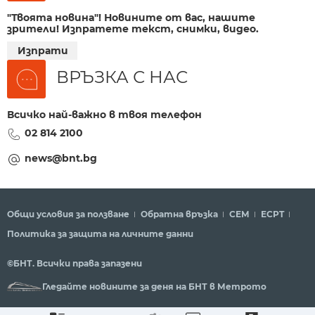
"Твоята новина"! Новините от вас, нашите
зрители! Изпратете текст, снимки, видео.
Изпрати
ВРЪЗКА С НАС
Всичко най-важно в твоя телефон
02 814 2100
news@bnt.bg
Общи условия за ползване
Обратна връзка
СЕМ
ECPT
Политика за защита на личните данни
©БНТ. Всички права запазени
Гледайте новините за деня на БНТ в Метрото