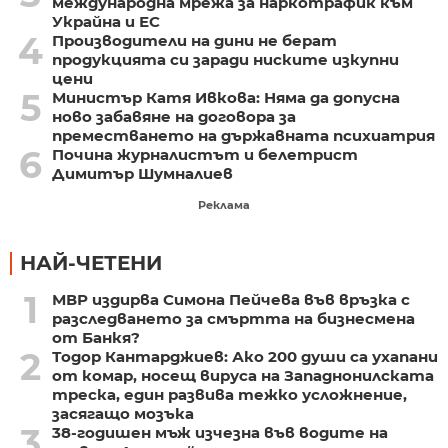
международна мрежа за наркотрафик към
Украйна и ЕС
4
Производители на дини не берат
продукцията си заради ниските изкупни
цени
5
Министър Катя Ивкова: Няма да допусна
ново забавяне на договора за
преместването на държавната психиатрия
6
Почина журналистът и белетрист
Димитър Шумналиев
Реклама
НАЙ-ЧЕТЕНИ
1
МВР издирва Симона Пейчева във връзка с
разследването за смъртта на бизнесмена
от Банкя?
2
Тодор Кантарджиев: Ако 200 души са ухапани
от комар, носещ вируса на Западнонилската
треска, един развива тежко усложнение,
засягащо мозъка
3
38-годишен мъж изчезна във водите на