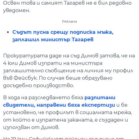
Освен това и самият Тагарев не е бил редовно
уведомен.
Реклама
Съдът пусна срещу подписка мъжа,
заплашил министър Тагарев
Прокуратурата даде на съд Димов затова, че на
4 юли Димов изпрати на министъра
заплашително съобщение на личния му профил
във Фейсбук. По случая беше образувано
досъдебно производство.
В хода на разследването бяха
разпитани
свидетели, направени бяха експертизи
и бе
установено, че профилът в социалната мрежа,
от който е изпратена заканата, е създаден и
използван от Димов.