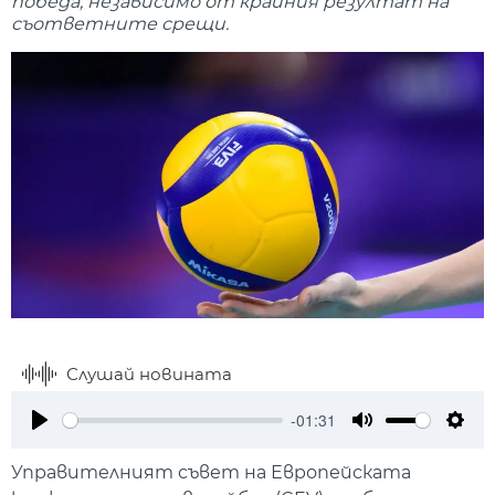
победа, независимо от крайния резултат на
съответните срещи.
Слушай новината
-01:31
Play
Mute
Setti
Управителният съвет на Европейската