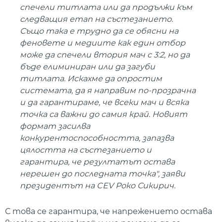
спечели титлата или да продължи към
следващия етап на състезанието.
Също така е трудно да се обясни на
феновете и медиите как един отбор
може да спечели втория мач с 3:2, но да
бъде елиминиран или да загуби
титлата. Искахме да опростим
системата, да я направим по-прозрачна
и да гарантираме, че всеки мач и всяка
точка са важни до самия край. Новият
формат засилва
конкурентоспособността, запазва
цялостта на състезанието и
гарантира, че резултатът остава
нерешен до последната точка", заяви
президентът на CEV Роко Сикирич.
С това се гарантира, че напрежението остава