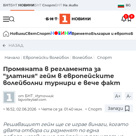
БНТ
БНТ
НОВИНИ
БНТ
Спорт
БНТ
На живо
BG
1
0
Новини
Свят
Спорт
Времето
България и еврото
Би
НАЗАД
Начало
Европейски волейбол
Волейбол
Спорт
Промяната в регламента за
"златния" гейм в европейските
волейболни турнири е вече факт
A+
A-
БНТ
от
, Източник:
bgvolleyball.com
Запази
16:52, 02.06.2026
Чете се за: 01:40 мин.
Спорт
Решаващият гейм ще се играе винаги, когато
двата отбора си разменят по една