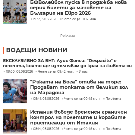
БФВолейбол пуска в продажба нова
серия билети за мачовете на
България на Евро 2026
19:33, 31.07.2026
Чете се за: 01:12 мин.
Реклама
ВОДЕЩИ НОВИНИ
ЕКСКЛУЗИВНО ЗА БНТ: Луис Фонси: "Despacito" е
песента, която ще изпълнявам до края на живота си
09:00, 08.08.2026
Чете се за: 09:42 мин.
У нас
"Ръката на Бога" отива на търг:
Продават топката от великия гол
на Марадона
08:41, 08.08.2026
Чете се за: 00:45 мин.
По света
Испания въведе временен граничен
контрол на полетите и корабите
пристигащи от Италия
08:14, 08.08.2026
Чете се за: 00:45 мин.
По света