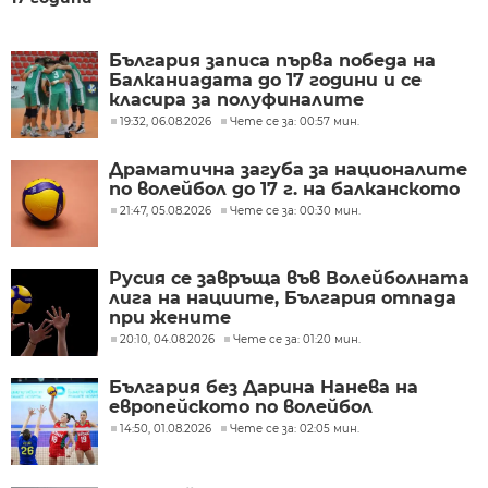
България записа първа победа на
Балканиадата до 17 години и се
класира за полуфиналите
19:32, 06.08.2026
Чете се за: 00:57 мин.
Драматична загуба за националите
по волейбол до 17 г. на балканското
21:47, 05.08.2026
Чете се за: 00:30 мин.
Русия се завръща във Волейболната
лига на нациите, България отпада
при жените
20:10, 04.08.2026
Чете се за: 01:20 мин.
България без Дарина Нанева на
европейското по волейбол
14:50, 01.08.2026
Чете се за: 02:05 мин.