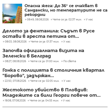
Опасна жега: До 36° се очакват в
Сандански, но температурите не са
рекордни
08:49, 08.08.2026
Чете се за: 02:37 мин.
У нас
Делото за фентанила: Съдът в Русе
остави в ареста петима от...
08:03, 08.08.2026
Чете се за: 01:37 мин.
У нас
Започва официалната визита на
Зеленски в Белград
08:27, 08.08.2026
Чете се за: 01:00 мин.
По света
Гонка с полицията в столичния квартал
"Борово", задържан...
22:50, 07.08.2026
Чете се за: 02:05 мин.
У нас
Жестокото убийство в Пловдив:
Младежите са били Георги повече от...
18:08, 07.08.2026
Чете се за: 04:55 мин.
У нас