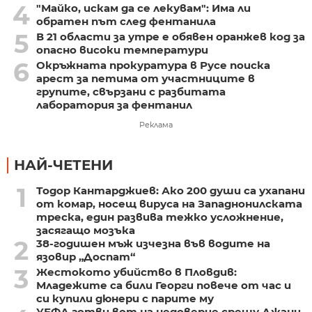
4
"Майко, искам да се лекувам": Има ли
обратен път след фентанила
5
В 21 области за утре е обявен оранжев код за
опасно високи температури
6
Окръжната прокуратура в Русе поиска
арест за петима от участниците в
групите, свързани с разбитата
лаборатория за фентанил
Реклама
НАЙ-ЧЕТЕНИ
1
Тодор Кантарджиев: Ако 200 души са ухапани
от комар, носещ вируса на Западнонилската
треска, един развива тежко усложнение,
засягащо мозъка
2
38-годишен мъж изчезна във водите на
язовир „Доспат“
3
Жестокото убийство в Пловдив:
Младежите са били Георги повече от час и
си купили дюнери с парите му
УЕФА готви вот на недоверие срещу Джани