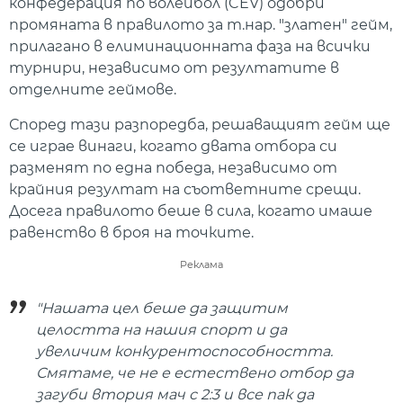
конфедерация по волейбол (CEV) одобри
промяната в правилото за т.нар. "златен" гейм,
прилагано в елиминационната фаза на всички
турнири, независимо от резултатите в
отделните геймове.
Според тази разпоредба, решаващият гейм ще
се играе винаги, когато двата отбора си
разменят по една победа, независимо от
крайния резултат на съответните срещи.
Досега правилото беше в сила, когато имаше
равенство в броя на точките.
Реклама
"Нашата цел беше да защитим
целостта на нашия спорт и да
увеличим конкурентоспособността.
Смятаме, че не е естествено отбор да
загуби втория мач с 2:3 и все пак да