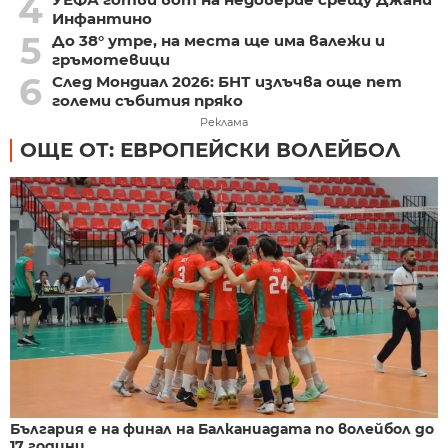
4
Инфантино
5
До 38° утре, на места ще има валежи и
гръмотевици
6
След Мондиал 2026: БНТ излъчва още пет
големи събития пряко
Реклама
ОЩЕ ОТ: ЕВРОПЕЙСКИ ВОЛЕЙБОЛ
България е на финал на Балканиадата по волейбол до
17 години