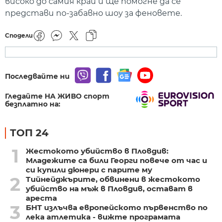
високо до самия край и ще помогне да се
представи по-забавно шоу за феновете.
Сподели
Последвайте ни
Гледайте НА ЖИВО спорт
безплатно на:
ТОП 24
1
Жестокото убийство в Пловдив:
Младежите са били Георги повече от час и
си купили дюнери с парите му
2
Тийнейджърите, обвинени в жестокото
убийство на мъж в Пловдив, остават в
ареста
3
БНТ излъчва европейското първенство по
лека атлетика - вижте програмата