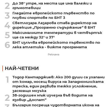
2
До 38° утре, на места ще има валежи и
гръмотевици
3
Гледайте европейското първенство по
плувни спортове по БНТ 3
4
Светлозара Лазарова става директор на
дирекция „Програмно съдържание“ в БНТ
5
Максималните температури в четвъртък
ще са между 32° и 37°
6
БНТ излъчва европейското първенство по
лека атлетика - вижте програмата
Реклама
НАЙ-ЧЕТЕНИ
1
Тодор Кантарджиев: Ако 200 души са ухапани
от комар, носещ вируса на Западнонилската
треска, един развива тежко усложнение,
засягащо мозъка
2
38-годишен мъж изчезна във водите на
язовир „Доспат“
България посреща чудотворната икона на