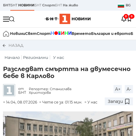
БНТ
БНТ
НОВИНИ
БНТ
Спорт
БНТ
На живо
BG
0
0
Новини
Свят
Спорт
Времето
България и еврото
Би
НАЗАД
Начало
Регионални
У нас
Разследват смъртта на двумесечно
бебе в Карлово
A+
A-
от
Репортер: Станислава
БНТ
Христозова
Запази
14:04, 08.07.2026
Чете се за: 01:15 мин.
У нас