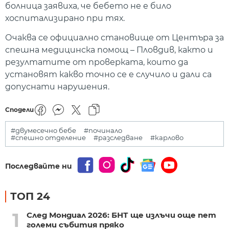
болница заявиха, че бебето не е било
хоспитализирано при тях.
Очаква се официално становище от Центъра за
спешна медицинска помощ – Пловдив, както и
резултатите от проверката, които да
установят какво точно се е случило и дали са
допуснати нарушения.
Сподели
#двумесечно бебе
#починало
#спешно отделение
#разследване
#карлово
Последвайте ни
ТОП 24
1
След Мондиал 2026: БНТ ще излъчи още пет
големи събития пряко