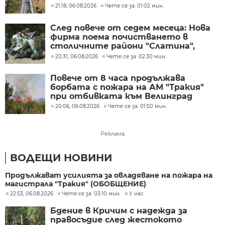
21:18, 06.08.2026
Чете се за: 01:02 мин.
След повече от седем месеца: Нова
фирма поема почистването в
столичните райони "Слатина",
"Подуяне" и "Изгрев"
20:31, 06.08.2026
Чете се за: 02:30 мин.
Повече от 8 часа продължава
борбата с пожара на АМ "Тракия"
при отбивката към Велинград
20:06, 06.08.2026
Чете се за: 01:50 мин.
Реклама
ВОДЕЩИ НОВИНИ
Продължават усилията за овладяване на пожара на
магистрала "Тракия" (ОБОБЩЕНИЕ)
22:53, 06.08.2026
Чете се за: 03:10 мин.
У нас
Бдение в Кричим с надежда за
правосъдие след жестокото