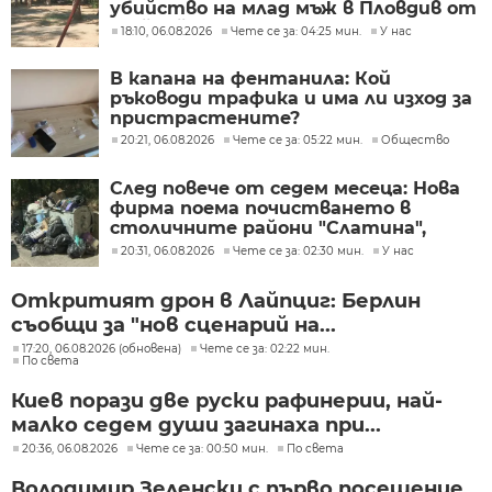
убийство на млад мъж в Пловдив от
тийнейджъри
18:10, 06.08.2026
Чете се за: 04:25 мин.
У нас
В капана на фентанила: Кой
ръководи трафика и има ли изход за
пристрастените?
20:21, 06.08.2026
Чете се за: 05:22 мин.
Общество
След повече от седем месеца: Нова
фирма поема почистването в
столичните райони "Слатина",
"Подуяне" и "Изгрев"
20:31, 06.08.2026
Чете се за: 02:30 мин.
У нас
Откритият дрон в Лайпциг: Берлин
съобщи за "нов сценарий на...
17:20, 06.08.2026 (обновена)
Чете се за: 02:22 мин.
По света
Киев порази две руски рафинерии, най-
малко седем души загинаха при...
20:36, 06.08.2026
Чете се за: 00:50 мин.
По света
Володимир Зеленски с първо посещение