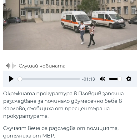
Слушай новината
-01:13
Play
Mute
Setti
Окръжната прокуратура в Пловдив започна
разследване за починало двумесечно бебе в
Карлово, съобщиха от пресцентъра на
прокуратурата.
Случаят вече се разследва от полицията,
допълниха от МВР.