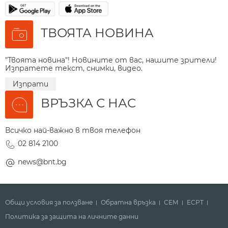
ТВОЯТА НОВИНА
"Твоята новина"! Новините от вас, нашите зрители!
Изпратете текст, снимки, видео.
Изпрати
ВРЪЗКА С НАС
Всичко най-важно в твоя телефон
02 814 2100
news@bnt.bg
Общи условия за ползване
Обратна връзка
СЕМ
ECPT
Политика за защита на личните данни