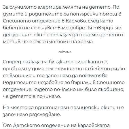
За случилото алармира лелята на детето. По
думите ѝ родителите са потърсили помощ в
Спешното отделение в Карлово, след като
бебето не се е чувствало добре. Тя твърди, че
дежурният екип е отказал да приеме детето с
мотив, че е със симптоми на хрема.
Реклама
Според разказа на близките, след като се
прибрали у дома, състоянието на бебето рязко
се влошило и то започнало да пожълтява.
Родителите незабавно го върнали в Спешното
отделение, където по-късно им било съобщено,
че детето е починало.
На място са пристигнали полицейски екипи и е
започнало разследване.
От Детското отделение на карловската