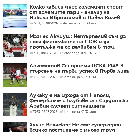
Колко зависи днес големият спорт
от големите пари - анализ на
Никола Ибришимов и Павел Колев
09:41, 08.08.2026
Чете се за: 03:30 мин.
Магнес Аклиуш: Нетърпелив съм да
нося фланелката на ПСЖ и да
продължа да се развивам в този
велик клуб
09:17, 08.08.2026
Чете се за: 02:05 мин.
Локомотив Сф приема ЦСКА 1948 в
търсене на първи успех в Първа лига
08:21, 08.08.2026
Чете се за: 02:40 мин.
Лукаку е на изхода от Наполи,
Фенербахче и клубове от Саудитска
Арабия следят ситуацията
23:53, 07.08.2026
Чете се за: 01:32 мин.
Хулио Веласкес: Не сме супергерои -
всичко постигаме с много труд