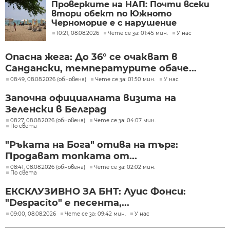
Проверките на НАП: Почти всеки
втори обект по Южното
Черноморие е с нарушение
10:21, 08.08.2026
Чете се за: 01:45 мин.
У нас
Опасна жега: До 36° се очакват в
Сандански, температурите обаче...
08:49, 08.08.2026 (обновена)
Чете се за: 01:50 мин.
У нас
Започна официалната визита на
Зеленски в Белград
08:27, 08.08.2026 (обновена)
Чете се за: 04:07 мин.
По света
"Ръката на Бога" отива на търг:
Продават топката от...
08:41, 08.08.2026 (обновена)
Чете се за: 02:02 мин.
По света
ЕКСКЛУЗИВНО ЗА БНТ: Луис Фонси:
"Despacito" е песента,...
09:00, 08.08.2026
Чете се за: 09:42 мин.
У нас