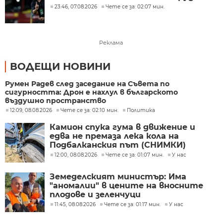
23:46, 07.08.2026
Чете се за: 02:07 мин.
Реклама
ВОДЕЩИ НОВИНИ
Румен Радев след заседание на Съвета по
сигурността: Дрон е нахлул в българското
въздушно пространство
12:09, 08.08.2026
Чете се за: 02:10 мин.
Политика
Камион спука гума в движение и
едва не премаза лека кола на
Подбалканския път (СНИМКИ)
12:00, 08.08.2026
Чете се за: 01:07 мин.
У нас
Земеделският министър: Има
"аномалии" в цените на вносните
плодове и зеленчуци
11:45, 08.08.2026
Чете се за: 01:17 мин.
У нас