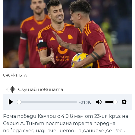
Снимка: БТА
Слушай новината
-01:46
Play
Mute
Setti
Рома победи Каляри с 4:0 в мач от 23-ия кръг на
Серия А. Тимът постигна трета поредна
победа след назначението на Даниеле Де Роси.