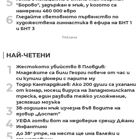
5
"Борово", задържан е мъж, у когото са
намерени 460 000 евро
6
Гледайте световното първенство по
художествена гимнастика в ефира на БНТ 1
и БНТ 3
Реклама
НАЙ-ЧЕТЕНИ
1
Жестокото убийство в Пловдив:
Младежите са били Георги повече от час и
си купили дюнери с парите му
2
Тодор Кантарджиев: Ако 200 души са ухапани
от комар, носещ вируса на Западнонилската
треска, един развива тежко усложнение,
засягащо мозъка
3
38-годишен мъж изчезна във водите на
язовир „Доспат“
4
УЕФА готви вот на недоверие срещу Джани
Инфантино
5
До 38° утре, на места ще има валежи и