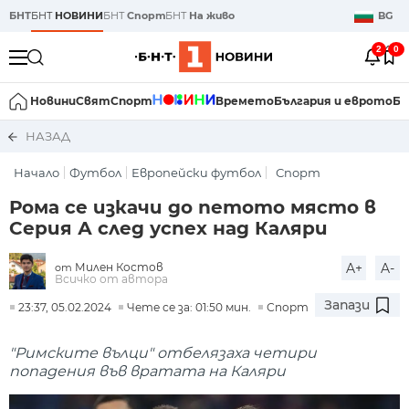
БНТ
БНТ
НОВИНИ
БНТ
Спорт
БНТ
На живо
BG
2
0
Новини
Свят
Спорт
Времето
България и еврото
Би
НАЗАД
Начало
Футбол
Европейски футбол
Спорт
Рома се изкачи до петото място в
Серия А след успех над Каляри
Милен Костов
A+
A-
от
Всичко от автора
Запази
23:37, 05.02.2024
Чете се за: 01:50 мин.
Спорт
"Римските вълци" отбелязаха четири
попадения във вратата на Каляри