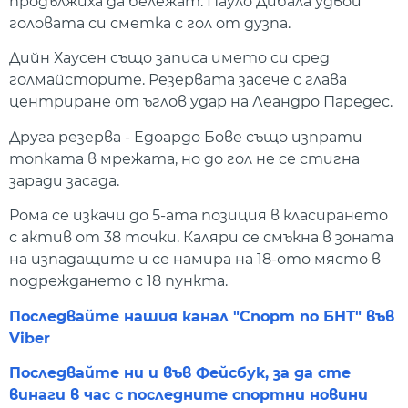
продължиха да бележат. Пауло Дибала удвои
головата си сметка с гол от дузпа.
Дийн Хаусен също записа името си сред
голмайсторите. Резервата засече с глава
центриране от ъглов удар на Леандро Паредес.
Друга резерва - Едоардо Бове също изпрати
топката в мрежата, но до гол не се стигна
заради засада.
Рома се изкачи до 5-ата позиция в класирането
с актив от 38 точки. Каляри се смъкна в зоната
на изпадащите и се намира на 18-ото място в
подреждането с 18 пункта.
Последвайте нашия канал "Спорт по БНТ" във
Viber
Последвайте ни и във Фейсбук, за да сте
винаги в час с последните спортни новини