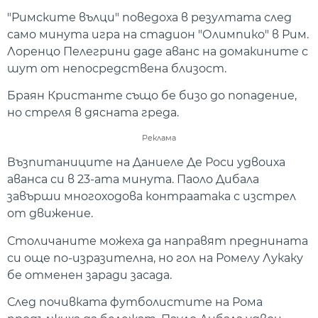
"Римските вълци" поведоха в резултата след
само минута игра на стадион "Олимпико" в Рим.
Лоренцо Пелегрини даде аванс на домакините с
шут от непосредствена близост.
Браян Кристанте също бе бизо до попадение,
но стреля в дясната греда.
Реклама
Възпитаниците на Даниеле Де Роси удвоиха
аванса си в 23-ата минута. Паоло Дибала
завърши многоходова контраатака с изстрел
от движение.
Столичаните можеха да направят преднината
си още по-изразителна, но гол на Ромелу Лукаку
бе отменен заради засада.
След почивката футболистите на Рома