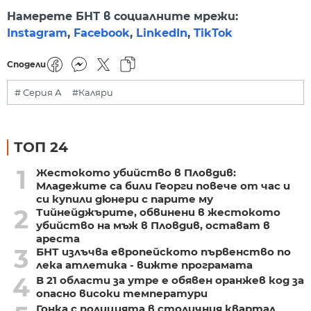
Намерете БНТ в социалните мрежи:
Instagram
,
Facebook
,
LinkedIn
,
TikTok
Сподели
# Серия А
#Каляри
ТОП 24
1
Жестокото убийство в Пловдив:
Младежите са били Георги повече от час и
си купили дюнери с парите му
2
Тийнейджърите, обвинени в жестокото
убийство на мъж в Пловдив, остават в
ареста
3
БНТ излъчва европейското първенство по
лека атлетика - вижте програмата
4
В 21 области за утре е обявен оранжев код за
опасно високи температури
Гонка с полицията в столичния квартал