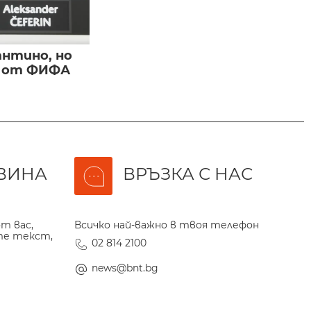
нтино, но
и от ФИФА
ВИНА
ВРЪЗКА С НАС
т вас,
Всичко най-важно в твоя телефон
те текст,
02 814 2100
news@bnt.bg