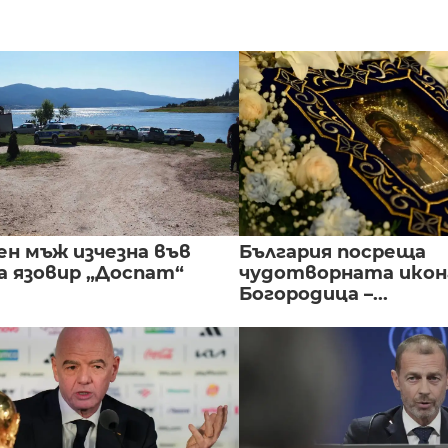
ен мъж изчезна във
България посреща
а язовир „Доспат“
чудотворната икон
Богородица –...