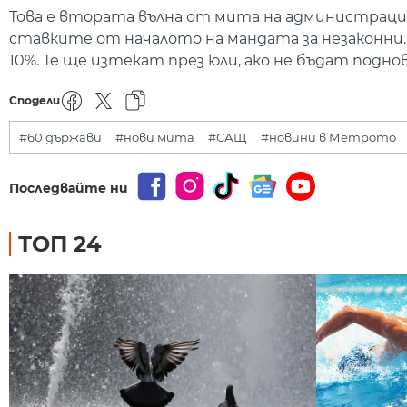
Това е втората вълна от мита на администрация
ставките от началото на мандата за незаконни.
10%. Те ще изтекат през юли, ако не бъдат подно
Сподели
#60 държави
#нови мита
#САЩ
#новини в Метрото
Последвайте ни
ТОП 24