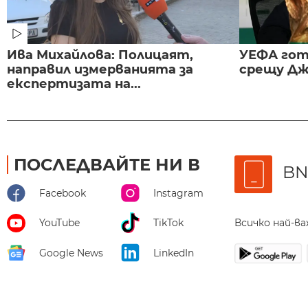
Ива Михайлова: Полицаят,
УЕФА гот
направил измерванията за
срещу Дж
експертизата на...
ПОСЛЕДВАЙТЕ НИ В
BN
Facebook
Instagram
Всичко най-в
YouTube
TikTok
Google News
LinkedIn