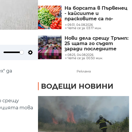
На борсата в Първенец
- кайсиите и
прасковите са по-
евтини от миналата
09:31, 04.08.2026
Чете се за: 03:17 мин.
година
Нови дела срещу Тръмп:
25 щата го съдят
заради последните
мита върху вноса
08:25, 04.08.2026
ute
Settings
Чете се за: 00:50 мин.
х" да
Реклама
ВОДЕЩИ НОВИНИ
о срещу
туцията това