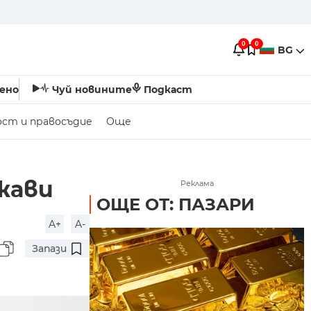
0
0
BG
ено
Чуй новините
Подкаст
ост и правосъдие
Още
жави
Реклама
ОЩЕ ОТ: ПАЗАРИ
A+
A-
Запази