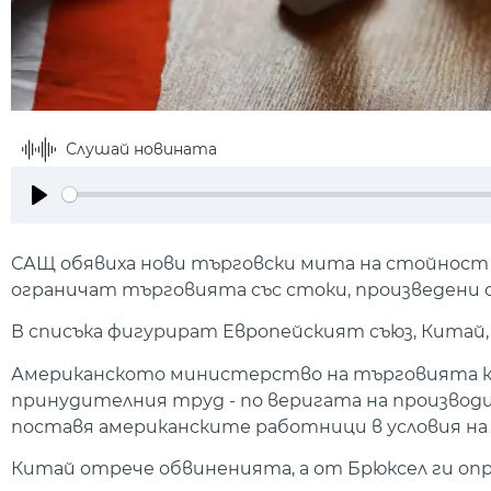
Слушай новината
Play
САЩ обявиха нови търговски мита на стойност от
ограничат търговията със стоки, произведени 
В списъка фигурират Европейският съюз, Китай,
Американското министерство на търговията к
принудителния труд - по веригата на произво
поставя американските работници в условия на
Китай отрече обвиненията, а от Брюксел ги опр