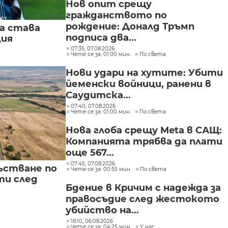
Нов опит срещу
гражданството по
рождение: Доналд Тръмп
а става
подписа два...
ция
07:35, 07.08.2026
Чете се за: 01:00 мин.
По света
Нови удари на хутите: Убити
йеменски войници, ранени в
Саудитска...
07:40, 07.08.2026
Чете се за: 01:00 мин.
По света
Нова глоба срещу Meta в САЩ:
Компанията трябва да плати
още 567...
07:45, 07.08.2026
ъстване по
Чете се за: 00:55 мин.
По света
и след
Бдение в Кричим с надежда за
правосъдие след жестокото
убийство на...
18:10, 06.08.2026
Чете се за: 04:25 мин.
У нас