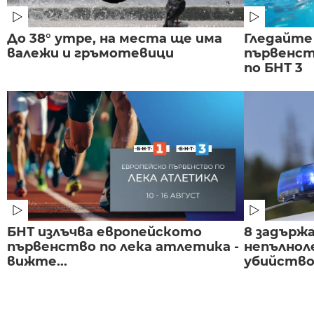
До 38° утре, на места ще има
Гледайте
валежи и гръмотевици
първенст
по БНТ 3
БНТ излъчва европейското
8 задържа
първенство по лека атлетика -
непълнол
вижте...
убийство 