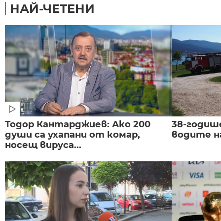
НАЙ-ЧЕТЕНИ
Тодор Кантарджиев: Ако 200
38-годиш
души са ухапани от комар,
водите н
носещ вируса...