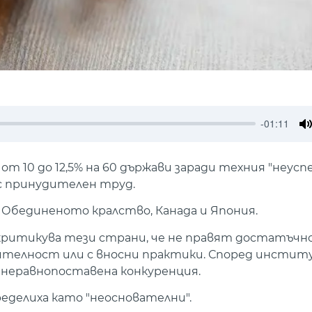
-01:11
M
 10 до 12,5% на 60 държави заради техния "неуспе
с принудителен труд.
 Обединеното кралство, Канада и Япония.
ритикува тези страни, че не правят достатъчн
дителност или с вносни практики. Според инсти
 неравнопоставена конкуренция.
еделиха като "неоснователни".