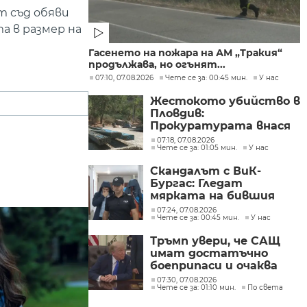
т съд обяви
а в размер на
Гасенето на пожара на АМ „Тракия“
продължава, но огънят...
07:10, 07.08.2026
Чете се за: 00:45 мин.
У нас
Жестокото убийство в
Пловдив:
Прокуратурата внася
искане „задържане под
07:18, 07.08.2026
Чете се за: 01:05 мин.
У нас
стража“
Скандалът с ВиК-
Бургас: Гледат
мярката на бившия
директор
07:24, 07.08.2026
Чете се за: 00:45 мин.
У нас
Тръмп увери, че САЩ
имат достатъчно
боеприпаси и очаква
конфликтът с Иран да
07:30, 07.08.2026
Чете се за: 01:10 мин.
По света
приключи скоро