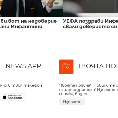
ви вот на недоверие
УЕФА поздрави Инфа
ани Инфантино
свали доверието с
T NEWS APP
ТВОЯТА НО
ажно в твоя телефон
"Твоята новина"! Новините о
нашите зрители! Изпрате
снимки, видео.
Изпрати