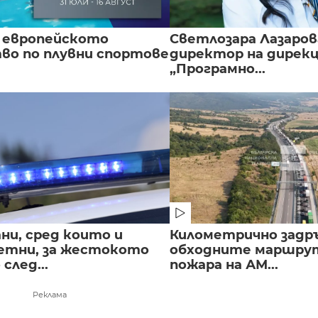
 европейското
Светлозара Лазаров
во по плувни спортове
директор на дирек
„Програмно...
ни, сред които и
Километрично задр
етни, за жестокото
обходните маршрут
след...
пожара на АМ...
Реклама