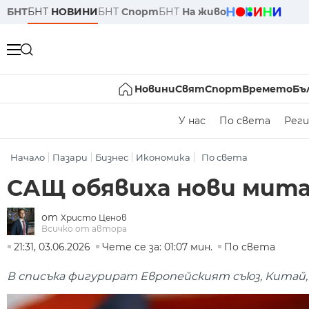
БНТ
БНТ
НОВИНИ
БНТ
Спорт
БНТ
На живо
Новини
Свят
Спорт
Времето
Бъ
У нас
По света
Реги
Начало
Пазари
Бизнес
Икономика
По света
САЩ обявиха нови мита 
от
Христо Ценов
Всичко от автора
21:31, 03.06.2026
Чете се за: 01:07 мин.
По света
В списъка фигурират Европейският съюз, Китай,