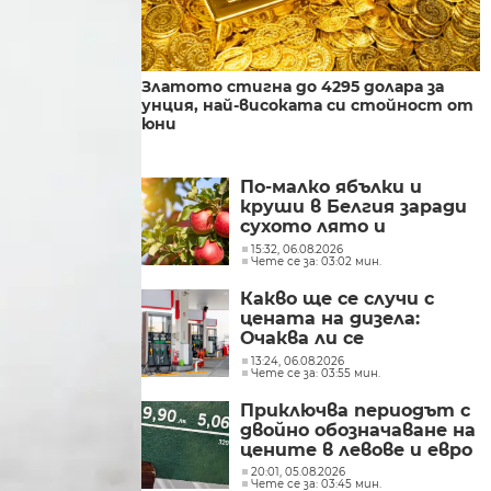
Златото стигна до 4295 долара за
унция, най-високата си стойност от
юни
По-малко ябълки и
круши в Белгия заради
сухото лято и
градушките
15:32, 06.08.2026
Чете се за: 03:02 мин.
Какво ще се случи с
цената на дизела:
Очаква ли се
поевтиняване или нов
13:24, 06.08.2026
Чете се за: 03:55 мин.
ръст?
Приключва периодът с
двойно обозначаване на
цените в левове и евро
20:01, 05.08.2026
Чете се за: 03:45 мин.