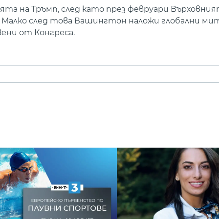
та на Тръмп, след като през февруари Върховния
 Малко след това Вашингтон наложи глобални мит
вени от Конгреса.