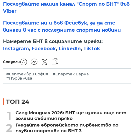
Последвайте нашия канал "Спорт по БНТ" във
Viber
Последвайте ни и във Фейсбук, за да сте
винаги в час с последните спортни новини
Намерете БНТ в социалните мрежи:
Instagram
,
Facebook
,
LinkedIn
,
TikTok
Сподели
#Септември София
#Спартак Варна
#Първа лига
ТОП 24
1
След Мондиал 2026: БНТ ще излъчи още пет
големи събития пряко
2
Гледайте европейското първенство по
плувни спортове по БНТ 3