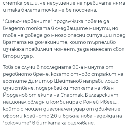
сметка реши, че нарушение на правилата няма
и така бялата точка не бе посочена.
"Синьо-червените" продължиха повече да
владеят топката в следващите минути, но
това не доведе до много опасни ситуации пред
вратата на домакините, които търпеливо
изчакаха правилния момент, за да нанесат своя
втори удар.
Това се случи в последната 90-а минута от
редовното време, когато отново стражът на
гостите Димитър Шейтанов направи лошо
изчистване, подарявайки топката на Иван
Йорданов от екипа на Спартак. Българският
национал овладя и комбинира с Ромей Ивееш,
който с мощен диагонален удар от движение
оформи крайното 2:0 и вдъхна нова надежда на
"соколите" в битката за оцеляване.