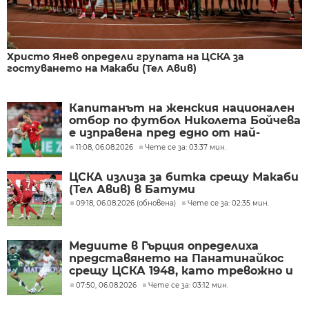
Христо Янев определи групата на ЦСКА за
гостуването на Макаби (Тел Авив)
Капитанът на женския национален
отбор по футбол Николета Бойчева
е изправена пред едно от най-
трудните решения в своята
11:08, 06.08.2026
Чете се за: 03:37 мин.
кариера
ЦСКА излиза за битка срещу Макаби
(Тел Авив) в Батуми
09:18, 06.08.2026 (обновена)
Чете се за: 02:35 мин.
Медиите в Гърция определиха
представянето на Панатинайкос
срещу ЦСКА 1948, като тревожно и
под очакваното ниво
07:50, 06.08.2026
Чете се за: 03:12 мин.