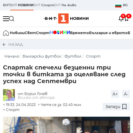
БНТ
БНТ
НОВИНИ
БНТ
Спорт
БНТ
На живо
BG
5
0
Новини
Свят
Спорт
Времето
България и еврото
Би
НАЗАД
Начало
Български футбол
Футбол
Спорт
Спартак спечели безценни три
точки в битката за оцеляване след
успех над Септември
Борил Гочев
A+
A-
от
Всичко от автора
19:33, 24.04.2023
Чете се за: 02:45 мин.
Запази
Спорт