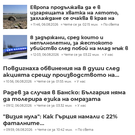
Европа продължава да е в
изгарящата хватка на лятото,
захлаждане се очаква в края на
седмицата
11:46, 06.08.2026
Чете се за: 02:15 мин.
По света
8 задържани, сред които и
непълнолетни, за жестокото
убийство след побой на млад мъж в
Пловдив
12:03, 06.08.2026
Чете се за: 03:22 мин.
У нас
Повдигнаха обвинения на 8 души след
акцията срещу производството на...
10:56, 06.08.2026
Чете се за: 01:55 мин.
У нас
Радев за случая в Банско: България няма
да толерира езика на омразата
09:12, 06.08.2026
Чете се за: 03:32 мин.
У нас
"Визия нула": Как Гърция намали с 22%
фаталните...
09:59, 06.08.2026
Чете се за: 10:42 мин.
По света