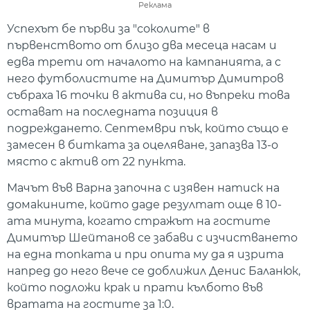
Реклама
Успехът бе първи за "соколите" в
първенството от близо два месеца насам и
едва трети от началото на кампанията, а с
него футболистите на Димитър Димитров
събраха 16 точки в актива си, но въпреки това
остават на последната позиция в
подреждането. Септември пък, който също е
замесен в битката за оцеляване, запазва 13-о
място с актив от 22 пункта.
Мачът във Варна започна с изявен натиск на
домакините, който даде резултат още в 10-
ата минута, когато стражът на гостите
Димитър Шейтанов се забави с изчистването
на една топката и при опита му да я изрита
напред до него вече се доближил Денис Баланюк,
който подложи крак и прати кълбото във
вратата на гостите за 1:0.