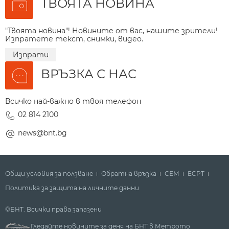
ТВОЯТА НОВИНА
"Твоята новина"! Новините от вас, нашите зрители!
Изпратете текст, снимки, видео.
Изпрати
ВРЪЗКА С НАС
Всичко най-важно в твоя телефон
02 814 2100
news@bnt.bg
Общи условия за ползване
Обратна връзка
СЕМ
ECPT
Политика за защита на личните данни
©БНТ. Всички права запазени
Гледайте новините за деня на БНТ в Метрото