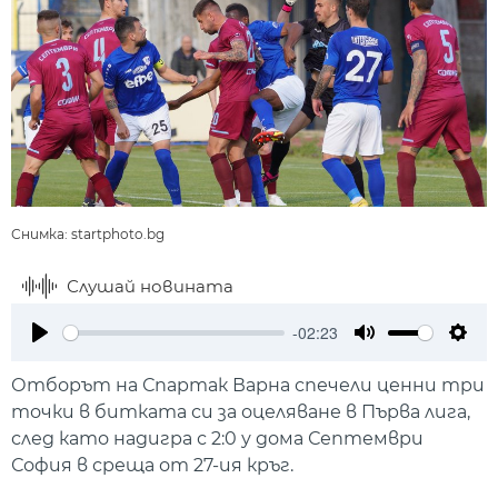
Снимка: startphoto.bg
Слушай новината
-02:23
Play
Mute
Setti
Отборът на Спартак Варна спечели ценни три
точки в битката си за оцеляване в Първа лига,
след като надигра с 2:0 у дома Септември
София в среща от 27-ия кръг.