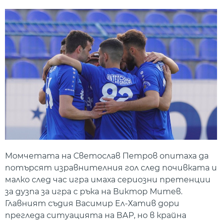
Момчетата на Светослав Петров опитаха да
потърсят изравнителния гол след почивката и
малко след час игра имаха сериозни претенции
за дузпа за игра с ръка на Виктор Митев.
Главният съдия Васимир Ел-Хатив дори
прегледа ситуацията на ВАР, но в крайна