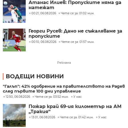
Атанас Илиев: Пропуските няма да
натежат
00:21, 06.08.2026
Чете се за: 01:02 мин.
Георги Русев: Дано не съжаляваме за
пропуските
00:10, 06.08.2026
Чете се за: 01:57 мин.
Реклама
ВОДЕЩИ НОВИНИ
"Галъп": 42% одобрение на правителството на Радев
след първите 100 дни управление
12:50, 06.08.2026
Чете се за: 03:52 мин.
У нас
Пожар край 69-ия километър на АМ
„Тракия“
13:01, 06.08.2026
Чете се за: 01:42 мин.
У нас