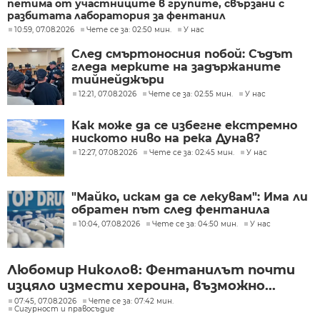
петима от участниците в групите, свързани с
разбитата лаборатория за фентанил
10:59, 07.08.2026
Чете се за: 02:50 мин.
У нас
След смъртоносния побой: Съдът
гледа мерките на задържаните
тийнейджъри
12:21, 07.08.2026
Чете се за: 02:55 мин.
У нас
Как може да се избегне екстремно
ниското ниво на река Дунав?
12:27, 07.08.2026
Чете се за: 02:45 мин.
У нас
"Майко, искам да се лекувам": Има ли
обратен път след фентанила
10:04, 07.08.2026
Чете се за: 04:50 мин.
У нас
Любомир Николов: Фентанилът почти
изцяло измести хероина, възможно...
07:45, 07.08.2026
Чете се за: 07:42 мин.
Сигурност и правосъдие