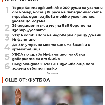
1
Тодор Кантарджиев: Ако 200 души са ухапани
от комар, носещ вируса на Западнонилската
треска, един развива тежко усложнение,
засягащо мозъка
2
38-годишен мъж изчезна във водите на
язовир „Доспат“
3
УЕФА готви вот на недоверие срещу Джани
Инфантино
4
До 38° утре, на места ще има валежи и
гръмотевици
5
УЕФА поздрави Инфантино, но свали
доверието си от ФИФА
6
След Мондиал 2026: БНТ излъчва още пет
големи събития пряко
Реклама
ОЩЕ ОТ: ФУТБОЛ