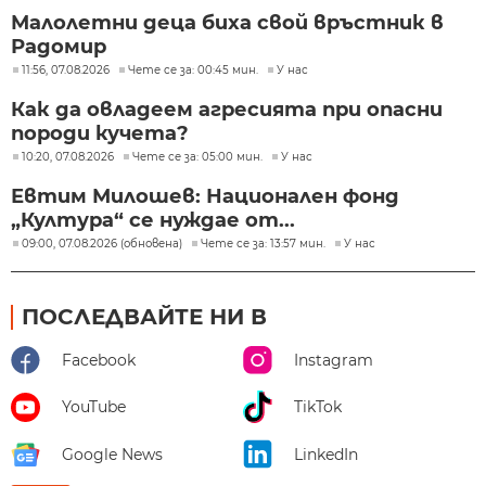
Малолетни деца биха свой връстник в
Радомир
11:56, 07.08.2026
Чете се за: 00:45 мин.
У нас
Как да овладеем агресията при опасни
породи кучета?
10:20, 07.08.2026
Чете се за: 05:00 мин.
У нас
Евтим Милошев: Национален фонд
„Култура“ се нуждае от...
09:00, 07.08.2026 (обновена)
Чете се за: 13:57 мин.
У нас
ПОСЛЕДВАЙТЕ НИ В
Facebook
Instagram
YouTube
TikTok
Google News
LinkedIn