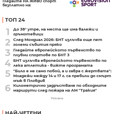
Гледайте НА ЖИВО спорт
безплатно на:
ТОП 24
1
До 38° утре, на места ще има валежи и
гръмотевици
2
След Мондиал 2026: БНТ излъчва още пет
големи събития пряко
3
Гледайте европейското първенство по
плувни спортове по БНТ 3
4
БНТ излъчва европейското първенство по
лека атлетика - вижте програмата
5
"Било е не само побой, а и гавра с жертвата":
Младежи между 14 и 17 г. са пребили до смърт
мъж в Пловдив
6
Километрично задръстване по обходните
маршрути след пожара на АМ "Тракия"
Реклама
НАЙ-ЧЕТЕНИ