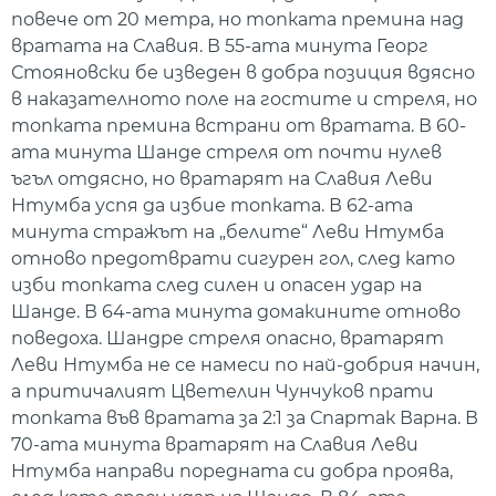
повече от 20 метра, но топката премина над
вратата на Славия. В 55-ата минута Георг
Стояновски бе изведен в добра позиция вдясно
в наказателното поле на гостите и стреля, но
топката премина встрани от вратата. В 60-
ата минута Шанде стреля от почти нулев
ъгъл отдясно, но вратарят на Славия Леви
Нтумба успя да избие топката. В 62-ата
минута стражът на „белите“ Леви Нтумба
отново предотврати сигурен гол, след като
изби топката след силен и опасен удар на
Шанде. В 64-ата минута домакините отново
поведоха. Шандре стреля опасно, вратарят
Леви Нтумба не се намеси по най-добрия начин,
а притичалият Цветелин Чунчуков прати
топката във вратата за 2:1 за Спартак Варна. В
70-ата минута вратарят на Славия Леви
Нтумба направи поредната си добра проява,