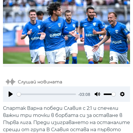
Слушай новината
-03:08
Play
Mute
Setti
Спартак Варна победи Славия с 2:1 и спечели
важни три точки в борбата си за оставане в
Първа лига. Преди изиграването на останалите
срещи от група В Славия остава на първото