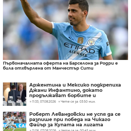
Първоначалната оферта на Барселона за Родри е
била отхвърлена от Манчестър Сити
Аржентина и Мексико подкрепиха
Джани Инфантино, докато
продължават борбите и
разногласията във ФИФА
11:33, 07.08.2026
Чете се за: 03:50 мин.
Роберт Левандовски не успя да се
разпише при победа на Чикаго
Файър за Купата на лигата
11:06, 07.08.2026
Чете се за: 00:45 мин.