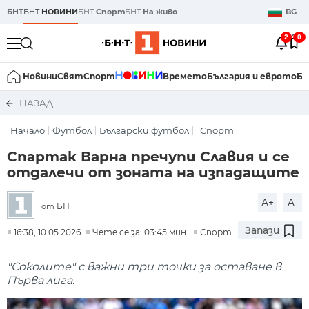
БНТ
БНТ
НОВИНИ
БНТ
Спорт
БНТ
На живо
BG
2
0
Новини
Свят
Спорт
Времето
България и еврото
Би
НАЗАД
Начало
Футбол
Български футбол
Спорт
Спартак Варна пречупи Славия и се
отдалечи от зоната на изпадащите
A+
A-
БНТ
от
Запази
16:38, 10.05.2026
Чете се за: 03:45 мин.
Спорт
"Соколите" с важни три точки за оставане в
Първа лига.