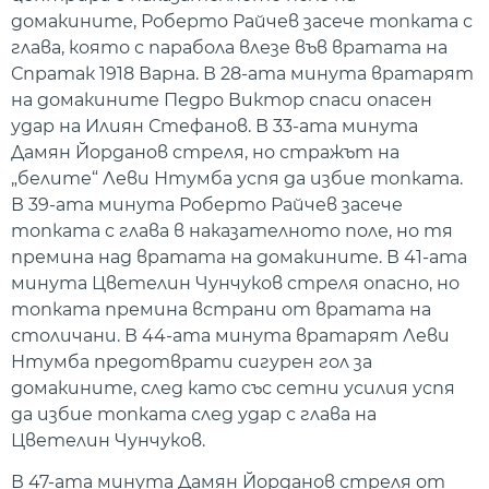
домакините, Роберто Райчев засече топката с
глава, която с парабола влезе във вратата на
Спратак 1918 Варна. В 28-ата минута вратарят
на домакините Педро Виктор спаси опасен
удар на Илиян Стефанов. В 33-ата минута
Дамян Йорданов стреля, но стражът на
„белите“ Леви Нтумба успя да избие топката.
В 39-ата минута Роберто Райчев засече
топката с глава в наказателното поле, но тя
премина над вратата на домакините. В 41-ата
минута Цветелин Чунчуков стреля опасно, но
топката премина встрани от вратата на
столичани. В 44-ата минута вратарят Леви
Нтумба предотврати сигурен гол за
домакините, след като със сетни усилия успя
да избие топката след удар с глава на
Цветелин Чунчуков.
В 47-ата минута Дамян Йорданов стреля от