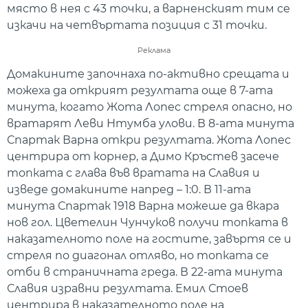
място в нея с 43 точки, а варненският тим се
изкачи на четвъртата позиция с 31 точки.
Реклама
Домакините започнаха по-активно срещата и
можеха да открият резултата още в 7-ата
минута, когато Жота Лопес стреля опасно, но
вратарят Леви Нтумба улови. В 8-ата минута
Спартак Варна откри резултата. Жота Лопес
центрира от корнер, а Димо Кръстев засече
топката с глава във вратата на Славия и
изведе домакините напред – 1:0. В 11-ата
минута Спартак 1918 Варна можеше да вкара
нов гол. Цветелин Чунчуков получи топката в
наказателното поле на гостите, завъртя се и
стреля по диагонал отляво, но топката се
отби в страничната греда. В 22-ата минута
Славия изравни резултата. Емил Стоев
центрира в наказателното поле на