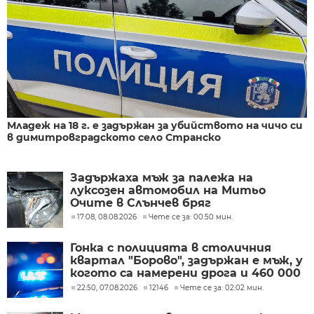
Младеж на 18 г. е задържан за убийството на чичо си
в димитровградското село Странско
Задържаха мъж за палежа на
луксозен автомобил на Митьо
Очите в Слънчев бряг
17:08, 08.08.2026
Чете се за: 00:50 мин.
Гонка с полицията в столичния
квартал "Борово", задържан е мъж, у
когото са намерени дрога и 460 000
евро
22:50, 07.08.2026
12146
Чете се за: 02:02 мин.