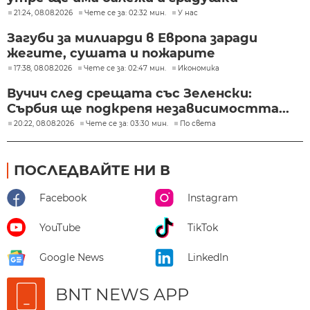
21:24, 08.08.2026
Чете се за: 02:32 мин.
У нас
Загуби за милиарди в Европа заради
жегите, сушата и пожарите
17:38, 08.08.2026
Чете се за: 02:47 мин.
Икономика
Вучич след срещата със Зеленски:
Сърбия ще подкрепя независимостта...
20:22, 08.08.2026
Чете се за: 03:30 мин.
По света
ПОСЛЕДВАЙТЕ НИ В
Facebook
Instagram
YouTube
TikTok
Google News
LinkedIn
BNT NEWS APP