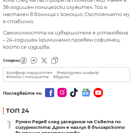
кола. След катастрофата побягва пеш. Ранен е
38-годишен полицейски служител. Той е
настанен в болница с комоцио. Състоянието му
е стабилно.
Самоличността на извършителя е установена
– 24-годишен криминално проявен софиянец,
който се издирва.
Сподели
#шофьор-нарушител
#неразумен шофьор
#гонка с полицията
#Бургас
Последвайте ни
ТОП 24
1
Румен Радев след заседание на Съвета по
сигурността: Дрон е нахлул в българското
въздушно пространство