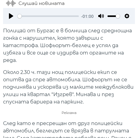
Слушай новината
-01:00
Play
Mute
Setti
Полицай от Бургас е в болница след среднощна
гонка с нарушител, която завърши с
катастрофа. Шофьорът-беглец е успял да
избяга и все още се издирва от органите на
реда.
Около 2.30 ч. тази нощ полицейски екип се
опитва да спре автомобила. Шофьорът не се
подчинява и ускорява из малките междублокови
улици на квартал "Изгрев". Минава и през
спусната бариера на паркинг.
Реклама
След като е пресрещан от друг полицейски
автомобил, беглецът се врязва в патрулната