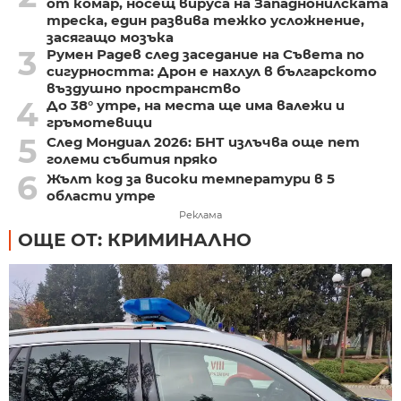
от комар, носещ вируса на Западнонилската
треска, един развива тежко усложнение,
засягащо мозъка
3
Румен Радев след заседание на Съвета по
сигурността: Дрон е нахлул в българското
въздушно пространство
4
До 38° утре, на места ще има валежи и
гръмотевици
5
След Мондиал 2026: БНТ излъчва още пет
големи събития пряко
6
Жълт код за високи температури в 5
области утре
Реклама
ОЩЕ ОТ: КРИМИНАЛНО