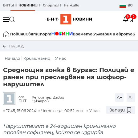
БНТ
БНТ
НОВИНИ
БНТ
Спорт
БНТ
На живо
BG
0
0
Новини
Свят
Спорт
Времето
България и еврото
Би
НАЗАД
Начало
Криминално
У нас
Среднощна гонка в Бургас: Полицай е
ранен при преследване на шофьор-
нарушител
A+
A-
от
Репортер: Давид
БНТ
Сукнаров
Запази
17:45, 15.06.2024
Чете се за: 00:52 мин.
У нас
Нарушителят е 24-годишен криминално
проявен софиянец, който се издирва