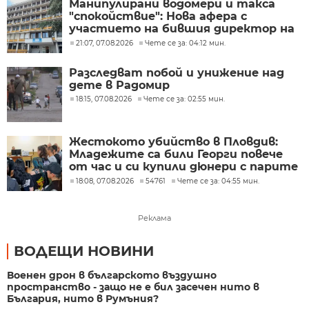
Манипулирани водомери и такса
"спокойствие": Нова афера с
участието на бившия директор на
"ВиК - Бургас"
21:07, 07.08.2026
Чете се за: 04:12 мин.
Разследват побой и унижение над
дете в Радомир
18:15, 07.08.2026
Чете се за: 02:55 мин.
Жестокото убийство в Пловдив:
Младежите са били Георги повече
от час и си купили дюнери с парите
му
18:08, 07.08.2026
54761
Чете се за: 04:55 мин.
Реклама
ВОДЕЩИ НОВИНИ
Военен дрон в българското въздушно
пространство - защо не е бил засечен нито в
България, нито в Румъния?