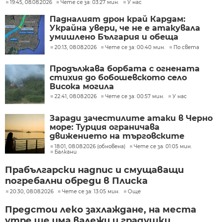
19:45, 08.08.2026
Чете се за: 03:27 мин.
У нас
Падналият дрон край Кардам:
Украйна увери, че не е атакувала
умишлено България и обеща
разследване
20:13, 08.08.2026
Чете се за: 00:40 мин.
По света
Продължава борбата с огнената
стихия до бобошевското село
Висока могила
22:41, 08.08.2026
Чете се за: 00:57 мин.
У нас
Заради зачестилите атаки в Черно
море: Турция ограничава
движението на търговските
кораби
18:01, 08.08.2026 (обновена)
Чете се за: 01:05 мин.
Балкани
Прабългарски надпис и смущаващи
погребални обреди в Плиска
20:30, 08.08.2026
Чете се за: 13:05 мин.
Още
Предстои леко захлаждане, на места
утре ще има валежи и градушки