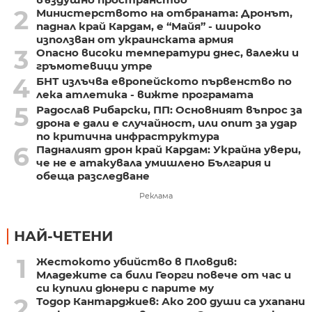
2
Министерството на отбраната: Дронът,
паднал край Кардам, е “Майя” - широко
използван от украинската армия
3
Опасно високи температури днес, валежи и
гръмотевици утре
4
БНТ излъчва европейското първенство по
лека атлетика - вижте програмата
5
Радослав Рибарски, ПП: Основният въпрос за
дрона е дали е случайност, или опит за удар
по критична инфраструктура
6
Падналият дрон край Кардам: Украйна увери,
че не е атакувала умишлено България и
обеща разследване
Реклама
НАЙ-ЧЕТЕНИ
1
Жестокото убийство в Пловдив:
Младежите са били Георги повече от час и
си купили дюнери с парите му
2
Тодор Кантарджиев: Ако 200 души са ухапани