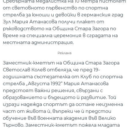
Сребърната медалистка на 10 метра пистолет
от световното първенство по спортна
стрелба за юноши и девойки в германския град
Зул Мария Атанасова получи плакет от
ръководството на Община Стара Загора по
време на специална церемония в сградата на
местната администрация.
Реклама
Заместник-кметът на Община Стара Загора
Светослав Колев отбеляза, че пред 19-
годишната състезателка от Клуб по спортна
стрелба „Августа 1992“ Мария Атанасова
предстоят важни решения, свързани с
образованието и бъдещото ѝ развитие. Той
изрази надежда спортът да остане неизменна
част от живота ѝ, въпреки че ѝ предстои
обучение във военната академия във Велико
Търново. Заместник-кметът пожела младата