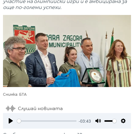
участие на олимпийски игри и е амбицирана за
още по-големи успехи.
Снимка: БТА
Слушай новината
-03:43
Play
Mute
Setti