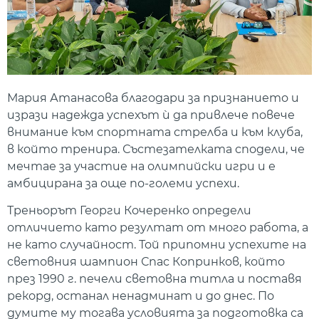
Мария Атанасова благодари за признанието и
изрази надежда успехът ѝ да привлече повече
внимание към спортната стрелба и към клуба,
в който тренира. Състезателката сподели, че
мечтае за участие на олимпийски игри и е
амбицирана за още по-големи успехи.
Треньорът Георги Кочеренко определи
отличието като резултат от много работа, а
не като случайност. Той припомни успехите на
световния шампион Спас Копринков, който
през 1990 г. печели световна титла и поставя
рекорд, останал ненадминат и до днес. По
думите му тогава условията за подготовка са