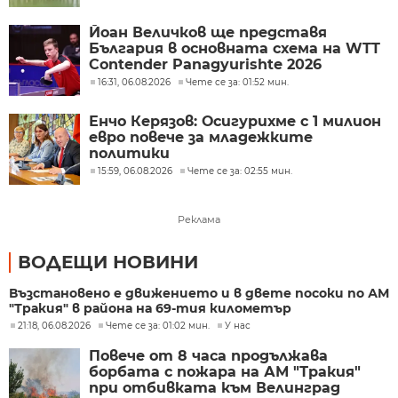
Йоан Величков ще представя
България в основната схема на WTT
Contender Panagyurishte 2026
16:31, 06.08.2026
Чете се за: 01:52 мин.
Енчо Керязов: Осигурихме с 1 милион
евро повече за младежките
политики
15:59, 06.08.2026
Чете се за: 02:55 мин.
Реклама
ВОДЕЩИ НОВИНИ
Възстановено е движението и в двете посоки по АМ
"Тракия" в района на 69-тия километър
21:18, 06.08.2026
Чете се за: 01:02 мин.
У нас
Повече от 8 часа продължава
борбата с пожара на АМ "Тракия"
при отбивката към Велинград