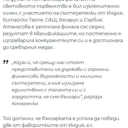
световното първенство е бил изключително
силен, с участието на състезателки от Индия,
Китайско Тайпе, САЩ, Беларус и Сърбия.
Атанасова е започнала финала със седми
резултат в квалификациите, но постепенно е
изпреварила конкурентките си и е достигнала
до сребърния медал.
„Казах ѝ, че срещу нас стоят
представители на държави с огромни
финансови възможности и милиони
състезатели, а ние излизаме
единствено с таланта си и с
гордостта, че сме българи“, разказа
Кочеренко.
Той допълни, че българката е успяла да победи
две от фаворитките от Индия, а с