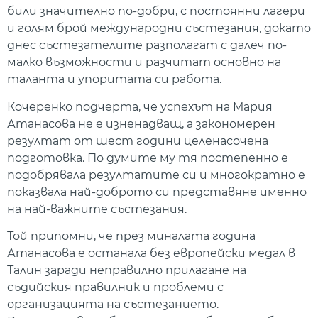
били значително по-добри, с постоянни лагери
и голям брой международни състезания, докато
днес състезателите разполагат с далеч по-
малко възможности и разчитат основно на
таланта и упоритата си работа.
Кочеренко подчерта, че успехът на Мария
Атанасова не е изненадващ, а закономерен
резултат от шест години целенасочена
подготовка. По думите му тя постепенно е
подобрявала резултатите си и многократно е
показвала най-доброто си представяне именно
на най-важните състезания.
Той припомни, че през миналата година
Атанасова е останала без европейски медал в
Талин заради неправилно прилагане на
съдийския правилник и проблеми с
организацията на състезанието.