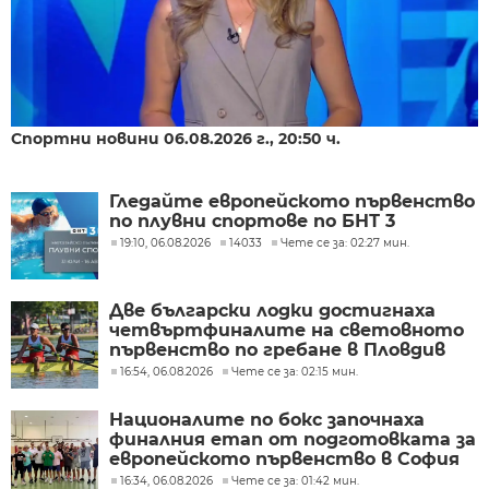
Спортни новини 06.08.2026 г., 20:50 ч.
Гледайте европейското първенство
по плувни спортове по БНТ 3
19:10, 06.08.2026
14033
Чете се за: 02:27 мин.
Две български лодки достигнаха
четвъртфиналите на световното
първенство по гребане в Пловдив
16:54, 06.08.2026
Чете се за: 02:15 мин.
Националите по бокс започнаха
финалния етап от подготовката за
европейското първенство в София
16:34, 06.08.2026
Чете се за: 01:42 мин.