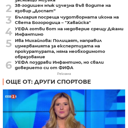
2
38-годишен мъж изчезна във водите на
язовир „Доспат“
3
България посреща чудотворната икона на
Света Богородица – "Хавайска"
4
УЕФА готви вот на недоверие срещу Джани
Инфантино
5
Ива Михайлова: Полицаят, направил
измерванията за експертизата на
прокуратурата, няма необходимото
образование
6
УЕФА поздрави Инфантино, но свали
доверието си от ФИФА
Реклама
ОЩЕ ОТ: ДРУГИ СПОРТОВЕ