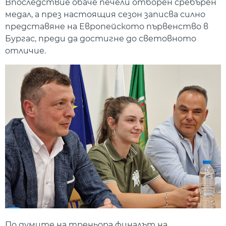
Впоследствие обаче печели отборен сребърен
медал, а през настоящия сезон записва силно
представяне на Европейското първенство в
Бургас, преди да достигне до световното
отличие.
По думите на треньора финалът на