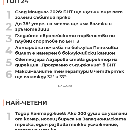
ТОП 24
1
След Мондиал 2026: БНТ ще излъчи още пет
големи събития пряко
2
До 38° утре, на места ще има валежи и
гръмотевици
3
Гледайте европейското първенство по
плувни спортове по БНТ 3
4
Лотарийна печалба на боклука: Печеливш
билет е намерен в боклукчийски камион
5
Светлозара Лазарова става директор на
дирекция „Програмно съдържание“ в БНТ
6
Максималните температури в четвъртък
ще са между 32° и 37°
Реклама
НАЙ-ЧЕТЕНИ
1
Тодор Кантарджиев: Ако 200 души са ухапани
от комар, носещ вируса на Западнонилската
треска, един развива тежко усложнение,
засягащо мозъка