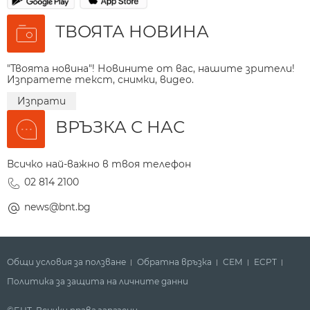
ТВОЯТА НОВИНА
"Твоята новина"! Новините от вас, нашите зрители!
Изпратете текст, снимки, видео.
Изпрати
ВРЪЗКА С НАС
Всичко най-важно в твоя телефон
02 814 2100
news@bnt.bg
Общи условия за ползване
Обратна връзка
СЕМ
ECPT
Политика за защита на личните данни