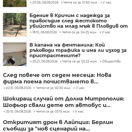
20:06, 06.08.2026
Чете се за: 01:50 мин.
У нас
Бдение в Кричим с надежда за
правосъдие след жестокото
убийство на млад мъж в Пловдив от
тийнейджъри
18:10, 06.08.2026
Чете се за: 04:25 мин.
У нас
В капана на фентанила: Кой
ръководи трафика и има ли изход за
пристрастените?
20:21, 06.08.2026
Чете се за: 05:22 мин.
Общество
След повече от седем месеца: Нова
фирма поема почистването в...
20:31, 06.08.2026
Чете се за: 02:30 мин.
У нас
Шокиращ случай от Долна Митрополия:
Шофьор свали дете от автобус и...
20:15, 06.08.2026
Чете се за: 03:15 мин.
У нас
Откритият дрон в Лайпциг: Берлин
съобщи за "нов сценарий на...