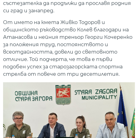
състезателка да продължи да прославя родния
си град и занапред.
От името на кмета Живко Тодоров и
общинското ръководство Колев благодари на
Атанасова и нейния треньор Георги Кочеренко
за положения труд, постоянството и
всеотдайността, довели до световното
отличие. Той подчерта, че това е първи
подобен успех за старозагорската спортна
стрелба от повече от три десетилетия.