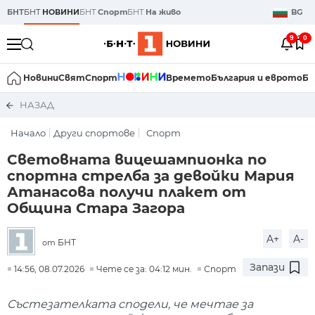
БНТ
БНТ
НОВИНИ
БНТ
Спорт
БНТ
На живо
BG
9
0
Новини
Свят
Спорт
Времето
България и еврото
Би
НАЗАД
Начало
Други спортове
Спорт
Световната вицешампионка по
спортна стрелба за девойки Мария
Атанасова получи плакет от
Община Стара Загора
A+
A-
БНТ
от
Запази
14:56, 08.07.2026
Чете се за: 04:12 мин.
Спорт
Състезателката сподели, че мечтае за