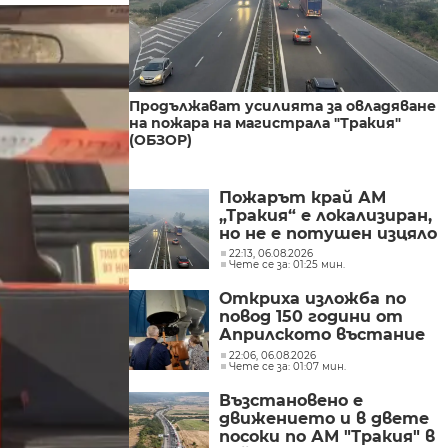
Продължават усилията за овладяване
на пожара на магистрала "Тракия"
(ОБЗОР)
Пожарът край АМ
„Тракия“ е локализиран,
но не е потушен изцяло
22:13, 06.08.2026
Чете се за: 01:25 мин.
Откриха изложба по
повод 150 години от
Априлското въстание
в Обсерваторията в
22:06, 06.08.2026
Чете се за: 01:07 мин.
Рожен
Възстановено е
движението и в двете
посоки по АМ "Тракия" в