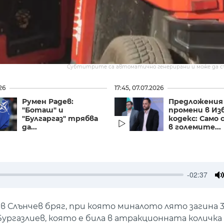
Субтитрите са автоматично генерирани и може да 
26
17:45, 07.07.2026
Румен Радев:
Предложения 
"Боташ" и
промени в Из
"Булгаргаз" трябва
кодекс: Само
да...
в големите...
-02:37
M
в Слънчев бряг, при която миналото лято загина 
 Бургазлиев, която е била в атракционната количка