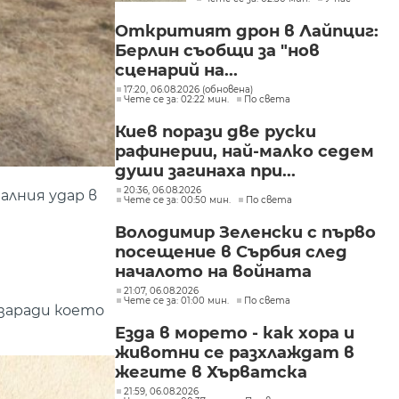
"Слатина", "Подуяне" и
"Изгрев"
Откритият дрон в Лайпциг:
Берлин съобщи за "нов
сценарий на...
17:20, 06.08.2026 (обновена)
Чете се за: 02:22 мин.
По света
Киев порази две руски
рафинерии, най-малко седем
души загинаха при...
20:36, 06.08.2026
алния удар в
Чете се за: 00:50 мин.
По света
Володимир Зеленски с първо
посещение в Сърбия след
началото на войната
21:07, 06.08.2026
Чете се за: 01:00 мин.
По света
 заради което
Езда в морето - как хора и
животни се разхлаждат в
жегите в Хърватска
21:59, 06.08.2026