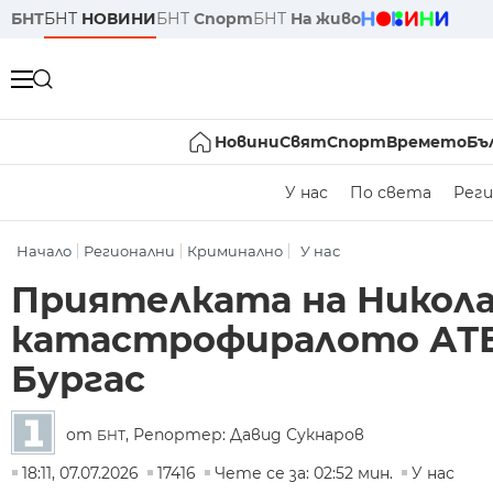
БНТ
БНТ
НОВИНИ
БНТ
Спорт
БНТ
На живо
Новини
Свят
Спорт
Времето
Бъ
У нас
По света
Реги
Начало
Регионални
Криминално
У нас
Приятелката на Никола 
катастрофиралото АТВ,
Бургас
от
, Репортер: Давид Сукнаров
БНТ
18:11, 07.07.2026
17416
Чете се за: 02:52 мин.
У нас