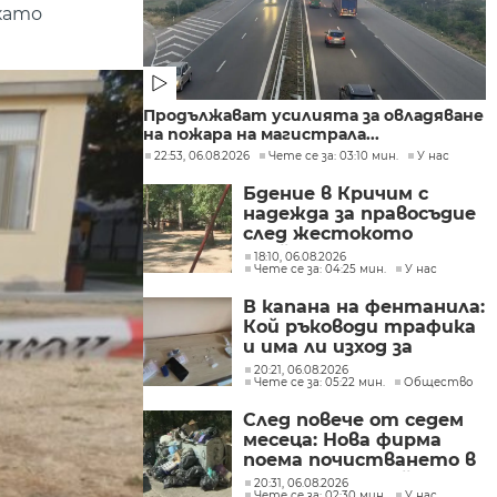
 като
Продължават усилията за овладяване
на пожара на магистрала...
22:53, 06.08.2026
Чете се за: 03:10 мин.
У нас
Бдение в Кричим с
надежда за правосъдие
след жестокото
убийство на млад мъж
18:10, 06.08.2026
Чете се за: 04:25 мин.
У нас
в Пловдив от
тийнейджъри
В капана на фентанила:
Кой ръководи трафика
и има ли изход за
пристрастените?
20:21, 06.08.2026
Чете се за: 05:22 мин.
Общество
След повече от седем
месеца: Нова фирма
поема почистването в
столичните райони
20:31, 06.08.2026
Чете се за: 02:30 мин.
У нас