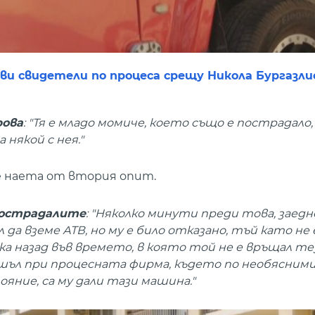
ви свидетели по процеса срещу Никола Бургазли
рова
: "Тя е младо момиче, което също е пострадало,
някой с нея."
 е наета от втория опит.
 пострадалите
: "Няколко минути преди това, заедн
да вземе АТВ, но му е било отказано, тъй като не 
а назад във времето, в която той не е връщал те
ъл при процесната фирма, където по необясними 
яние, са му дали тази машина."