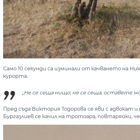
Само 10 секунди са изминали от качването на Ни
курорта.
„Не се сеща нищо, не се сеща, оставете м
Пред съда Виктория Тодорова се яви с адвокат и р
Бургазлиев се качил на тротоара, повтаряйки, че