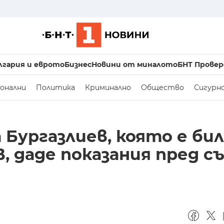
лгария и еврото
Бизнес
Новини от миналото
БНТ Провер
онални
Политика
Криминално
Общество
Сигурн
Бургазлиев, която е бил
 даде показания пред съ