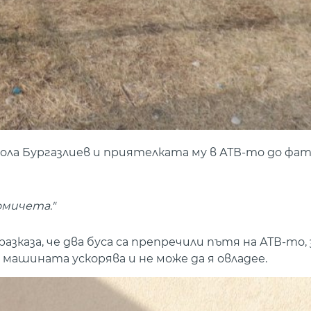
кола Бургазлиев и приятелката му в АТВ-то до фат
омичета."
азказа, че два буса са препречили пътя на АТВ-то,
 машината ускорява и не може да я овладее.