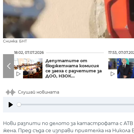
Снимка: БНТ
18:02, 07.07.2026
17:53, 07.07.20
Депутатите от
бюджетната комисия
се заеха с разчетите за
ДОО, НЗОК...
Слушай новината
Play
Нови разпити по делото за катастрофата с АТВ 
жена. Пред съда се изправи приятелка на Никола