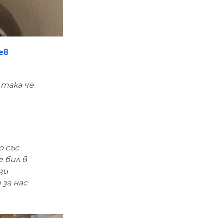
ев
 така че
о със
е бил в
зи
за нас