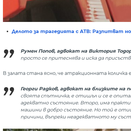
Делото за трагедията с АТВ: Разпитват но
Румен Попов, адвокат на Виктория Тодо
просто се притеснява и иска да присъства 
В залата стана ясно, че атракционната количка
Георги Радков, адвокат на близките на
своята спътничка, е отишъл и се е опитал 
адекватно състояние. Второ, има практик
машини в добро състояние. Но той е отиш
причини, въпреки неадекватното му състо