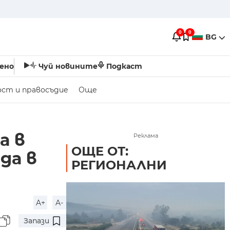
0
0
BG
ено
Чуй новините
Подкаст
ост и правосъдие
Още
а в
Реклама
ОЩЕ ОТ:
да в
РЕГИОНАЛНИ
A+
A-
Запази