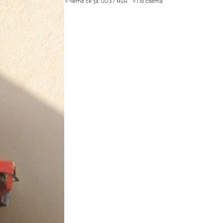
Чете се за: 00:37 мин.
По света