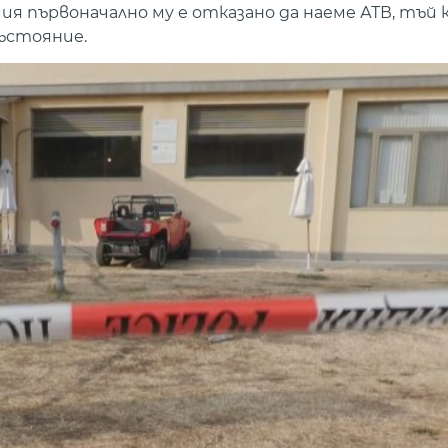
ия първоначално му е отказано да наеме АТВ, тъй
ъстояние.