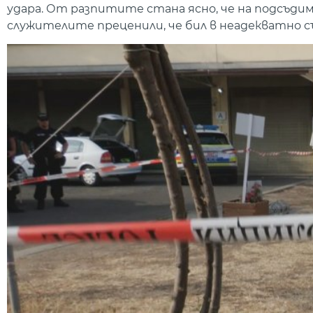
удара. От разпитите стана ясно, че на подсъдим
служителите преценили, че бил в неадекватно с