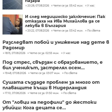
пазара
20:28, 07.08.2026
Чете се за: 05:42 мин.
У нас
И след медицинско заключение: Пак
отказаха на Ива Михайлова да се
лекува в България
20:22, 07.08.2026
Чете се за: 03:42 мин.
По света
Разследват побой и унижение над дете в
Радомир
18:15, 07.08.2026
Чете се за: 02:55 мин.
У нас
Под стрес, свързан с образованието, е
бил ученикът, застрелял осем...
19:48, 07.08.2026
Чете се за: 03:07 мин.
По света
Сушата създаде проблем за много от
плаващите къщи в Нидерландия
17:10, 07.08.2026
Чете се за: 01:50 мин.
По света
От "ловци на педофили" до жестоки
убийци: Кога децата се...