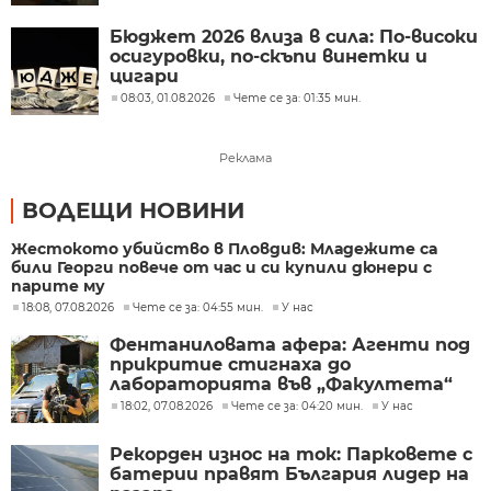
Бюджет 2026 влиза в сила: По-високи
осигуровки, по-скъпи винетки и
цигари
08:03, 01.08.2026
Чете се за: 01:35 мин.
Реклама
ВОДЕЩИ НОВИНИ
Жестокото убийство в Пловдив: Младежите са
били Георги повече от час и си купили дюнери с
парите му
18:08, 07.08.2026
Чете се за: 04:55 мин.
У нас
Фентаниловата афера: Агенти под
прикритие стигнаха до
лабораторията във „Факултета“
18:02, 07.08.2026
Чете се за: 04:20 мин.
У нас
Рекорден износ на ток: Парковете с
батерии правят България лидер на