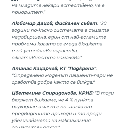
на младите лекари естествено, че е
приоритет."
Любомир Дацов, Фискален съвет
: "20
години по-късно системата е същата
недовършена, един от най-големите
проблеми когато се гледа бюджета
той устойчиво нараства,
ефективността намалява."
Атанас Кацарчев, КТ "Подкрепа"
:
"Определено моделът пациент-пари не
сработва добре както се вижда."
Цветелина Спиридонова, КРИБ
: "В този
бюджет виждаме, че 4 % пункта
разходната част е по -ниска от
предвидените приходи и то преди
увеличаването на максималния
осигурител доход."