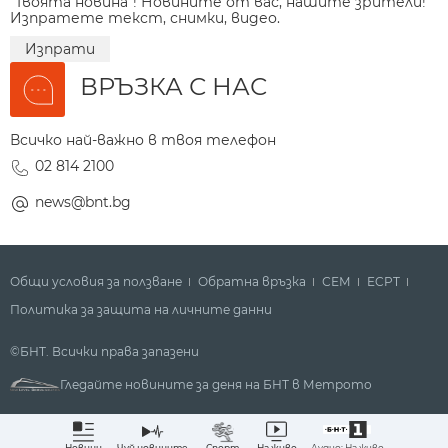
"Твоята новина"! Новините от вас, нашите зрители!
Изпратете текст, снимки, видео.
Изпрати
ВРЪЗКА С НАС
Всичко най-важно в твоя телефон
02 814 2100
news@bnt.bg
Общи условия за ползване
Обратна връзка
СЕМ
ECPT
Политика за защита на личните данни
©БНТ. Всички права запазени
Гледайте новините за деня на БНТ в Метрото
Аудио: На живо
Новини
Чуй новините
Спорт
На живо