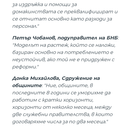
за издръжка и помощи за
домакинствата се преквалифицират и
се отчитат основно като разходи за
персонал."
Петър Чобанов, подуправител на БНБ
:
"Моделът на растеж, който се наложи,
базиран основно на потреблението е
неустойчив, ако той не е придружен с
реформи."
Донка Михайлова, Сдружение на
общините
: "Ние, общините, в
последните 8 години се уморихме да
работим с кратки хоризонти,
хоризонти от няколко месеца, между
две служебни правителства, в които
договаряхме числа за по два месеца."