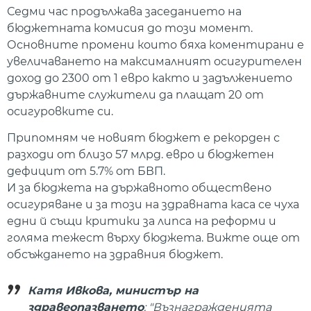
Седми час продължава заседанието на
бюджетната комисия до този момент.
Основните промени които бяха коментирани е
увеличаването на максималният осигурителен
доход до 2300 от 1 евро както и задължението
държавните служители да плащат 20 от
осигуровките си.
Припомням че новият бюджет е рекорден с
разходи от близо 57 млрд. евро и бюджетен
дефицит от 5.7% от БВП.
И за бюджета на държавното обществено
осигуряване и за този на здравната каса се чуха
едни й същи критики за липса на реформи и
голяма тежест върху бюджета. Вижте още от
обсъждането на здравния бюджет.
Катя Ивкова, министър на
здравеопазването
: "Възнагражденията