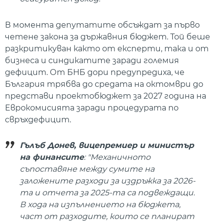
В момента депутатите обсъждат за първо
четене закона за държавния бюджет. Той беше
разкритикуван както от експерти, така и от
бизнеса и синдикатите заради големия
дефицит. От БНБ дори предупредиха, че
България трябва до средата на октомври до
представи проектобюджет за 2027 година на
Еврокомисията заради процедурата по
свръхдефицит.
Гълъб Донев, вицепремиер и министър
на финансите
: "Механичното
съпоставяне между сумите на
заложените разходи за издръжка за 2026-
та и отчета за 2025-та са подвеждащи.
В хода на изпълнението на бюджета,
част от разходите, които се планират