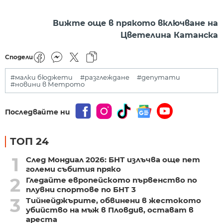
Вижте още в прякото включване на
Цветелина Катанска
Сподели
#малки бюджети
#разглеждане
#депутати
#новини в Метрото
Последвайте ни
ТОП 24
1
След Мондиал 2026: БНТ излъчва още пет
големи събития пряко
2
Гледайте европейското първенство по
плувни спортове по БНТ 3
3
Тийнейджърите, обвинени в жестокото
убийство на мъж в Пловдив, остават в
ареста