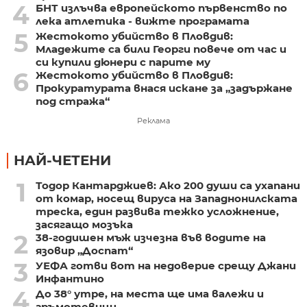
4
БНТ излъчва европейското първенство по
лека атлетика - вижте програмата
5
Жестокото убийство в Пловдив:
Младежите са били Георги повече от час и
си купили дюнери с парите му
6
Жестокото убийство в Пловдив:
Прокуратурата внася искане за „задържане
под стража“
Реклама
НАЙ-ЧЕТЕНИ
1
Тодор Кантарджиев: Ако 200 души са ухапани
от комар, носещ вируса на Западнонилската
треска, един развива тежко усложнение,
засягащо мозъка
2
38-годишен мъж изчезна във водите на
язовир „Доспат“
3
УЕФА готви вот на недоверие срещу Джани
Инфантино
4
До 38° утре, на места ще има валежи и
гръмотевици