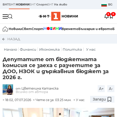
БНТ
БНТ
НОВИНИ
БНТ
Спорт
БНТ
На живо
BG
6
0
Новини
Свят
Спорт
Времето
България и еврото
Би
НАЗАД
Начало
Финанси
Икономика
Политика
У нас
Депутатите от бюджетната
комисия се заеха с разчетите за
ДОО, НЗОК и държавния бюджет за
2026 г.
Цветелина Катанска
A+
A-
от
Всичко от автора
Запази
18:02, 07.07.2026
Чете се за: 03:25 мин.
У нас