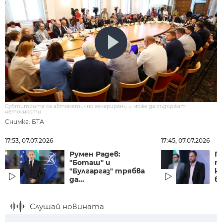
Субтитрите са автоматично генерирани и може да съдържат
неточности.
Снимка: БТА
17:53, 07.07.2026
17:45, 07.07.2026
Румен Радев:
П
"Боташ" и
п
"Булгаргаз" трябва
к
да...
в
Слушай новината