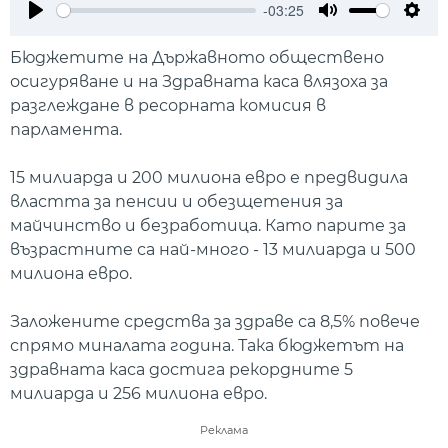
-03:25
Play
Mute
Setti
Бюджетите на Държавното обществено
осигуряване и на Здравната каса влязоха за
разглеждане в ресорната комисия в
парламента.
15 милиарда и 200 милиона евро е предвидила
властта за пенсии и обезщетения за
майчинство и безработица. Като парите за
възрастните са най-много - 13 милиарда и 500
милиона евро.
Заложените средства за здраве са 8,5% повече
спрямо миналата година. Така бюджетът на
здравната каса достига рекордните 5
милиарда и 256 милиона евро.
Реклама