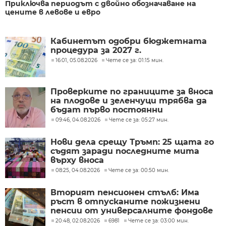
Приключва периодът с двойно обозначаване на
цените в левове и евро
Кабинетът одобри бюджетната
процедура за 2027 г.
16:01, 05.08.2026
Чете се за: 01:15 мин.
Проверките по границите за вноса
на плодове и зеленчуци трябва да
бъдат първо постоянни
09:46, 04.08.2026
Чете се за: 05:27 мин.
Нови дела срещу Тръмп: 25 щата го
съдят заради последните мита
върху вноса
08:25, 04.08.2026
Чете се за: 00:50 мин.
Вторият пенсионен стълб: Има
ръст в отпусканите пожизнени
пенсии от универсалните фондове
20:48, 02.08.2026
6981
Чете се за: 03:00 мин.