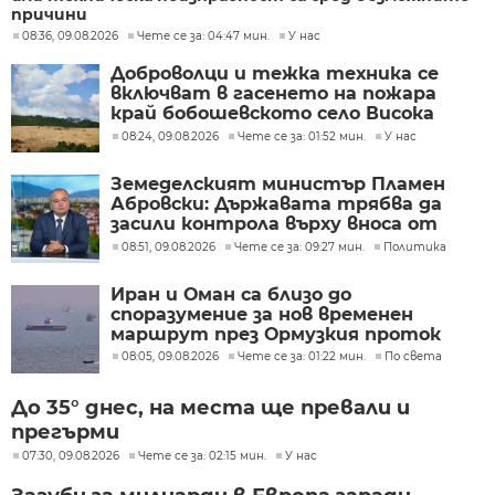
причини
08:36, 09.08.2026
Чете се за: 04:47 мин.
У нас
Доброволци и тежка техника се
включват в гасенето на пожара
край бобошевското село Висока
могила
08:24, 09.08.2026
Чете се за: 01:52 мин.
У нас
Земеделският министър Пламен
Абровски: Държавата трябва да
засили контрола върху вноса от
трети страни
08:51, 09.08.2026
Чете се за: 09:27 мин.
Политика
Иран и Оман са близо до
споразумение за нов временен
маршрут през Ормузкия проток
08:05, 09.08.2026
Чете се за: 01:22 мин.
По света
До 35° днес, на места ще превали и
прегърми
07:30, 09.08.2026
Чете се за: 02:15 мин.
У нас