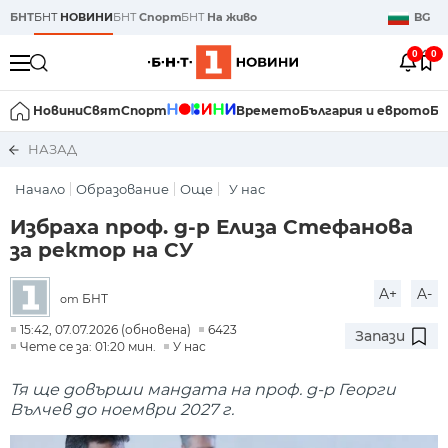
БНТ
БНТ
НОВИНИ
БНТ
Спорт
БНТ
На живо
BG
0
0
Новини
Свят
Спорт
Времето
България и еврото
Би
НАЗАД
Начало
Образование
Още
У нас
Избраха проф. д-р Елиза Стефанова
за ректор на СУ
A+
A-
БНТ
от
15:42, 07.07.2026 (обновена)
6423
Запази
Чете се за: 01:20 мин.
У нас
Тя ще довърши мандата на проф. д-р Георги
Вълчев до ноември 2027 г.