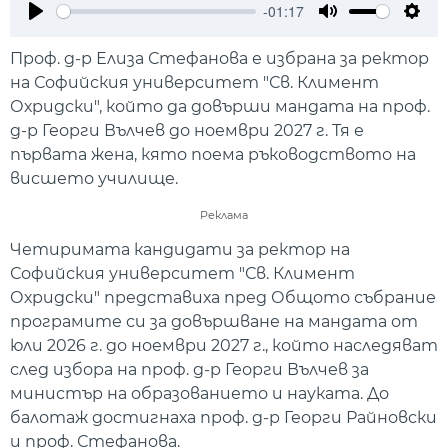
-01:17
Play
Mute
Setti
Проф. д-р Елиза Стефанова е избрана за ректор
на Софийския университет "Св. Климент
Охридски", който да довърши мандата на проф.
д-р Георги Вълчев до ноември 2027 г. Тя е
първата жена, кято поема ръководството на
висшето училище.
Реклама
Четиримата кандидати за ректор на
Софийския университет "Св. Климент
Охридски" представиха пред Общото събрание
програмите си за довършване на мандата от
юли 2026 г. до ноември 2027 г., който наследяват
след избора на проф. д-р Георги Вълчев за
министър на образованието и науката. До
балотаж достигнаха проф. д-р Георги Райновски
и проф. Стефанова.