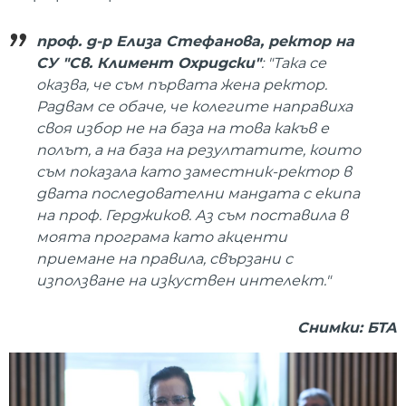
проф. д-р Елиза Стефанова, ректор на
СУ "Св. Климент Охридски"
: "Така се
оказва, че съм първата жена ректор.
Радвам се обаче, че колегите направиха
своя избор не на база на това какъв е
полът, а на база на резултатите, които
съм показала като заместник-ректор в
двата последователни мандата с екипа
на проф. Герджиков. Аз съм поставила в
моята програма като акценти
приемане на правила, свързани с
използване на изкуствен интелект."
Снимки: БТА