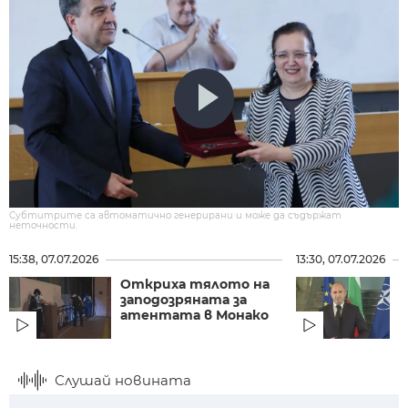
Субтитрите са автоматично генерирани и може да съдържат
неточности.
15:38, 07.07.2026
13:30, 07.07.2026
Откриха тялото на
Р
заподозряната за
с
атентата в Монако
Б
з
Слушай новината