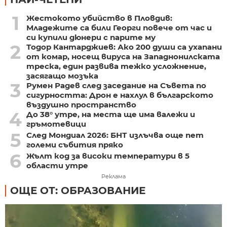
1
Жестокото убийство в Пловдив:
Младежите са били Георги повече от час и
си купили дюнери с парите му
2
Тодор Кантарджиев: Ако 200 души са ухапани
от комар, носещ вируса на Западнонилската
треска, един развива тежко усложнение,
засягащо мозъка
3
Румен Радев след заседание на Съвета по
сигурността: Дрон е нахлул в българското
въздушно пространство
4
До 38° утре, на места ще има валежи и
гръмотевици
5
След Мондиал 2026: БНТ излъчва още пет
големи събития пряко
6
Жълт код за високи температури в 5
области утре
Реклама
ОЩЕ ОТ: ОБРАЗОВАНИЕ