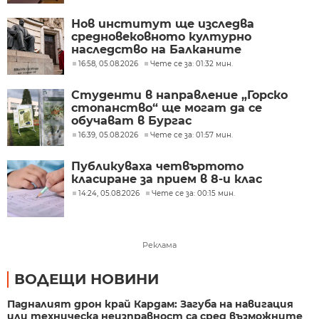
Нов институт ще изследва
средновековното културно
наследство на Балканите
16:58, 05.08.2026
Чете се за: 01:32 мин.
Студенти в направление „Горско
стопанство“ ще могат да се
обучават в Бургас
16:39, 05.08.2026
Чете се за: 01:57 мин.
Публикуваха четвъртото
класиране за прием в 8-и клас
14:24, 05.08.2026
Чете се за: 00:15 мин.
Реклама
ВОДЕЩИ НОВИНИ
Падналият дрон край Кардам: Загуба на навигация
или техническа неизправност са сред възможните