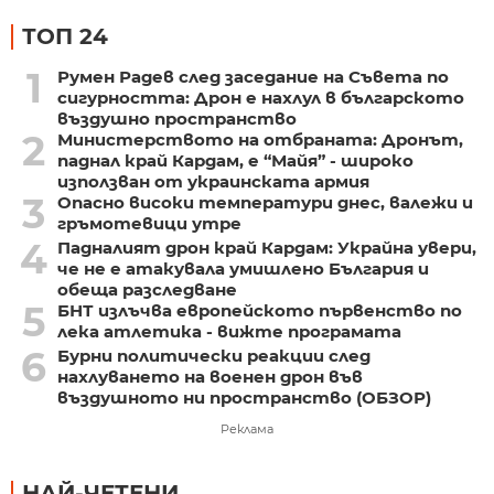
ТОП 24
1
Румен Радев след заседание на Съвета по
сигурността: Дрон е нахлул в българското
въздушно пространство
2
Министерството на отбраната: Дронът,
паднал край Кардам, е “Майя” - широко
използван от украинската армия
3
Опасно високи температури днес, валежи и
гръмотевици утре
4
Падналият дрон край Кардам: Украйна увери,
че не е атакувала умишлено България и
обеща разследване
5
БНТ излъчва европейското първенство по
лека атлетика - вижте програмата
6
Бурни политически реакции след
нахлуването на военен дрон във
въздушното ни пространство (ОБЗОР)
Реклама
НАЙ-ЧЕТЕНИ