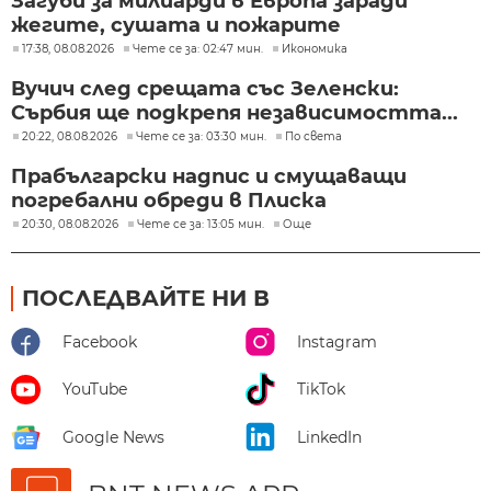
Загуби за милиарди в Европа заради
жегите, сушата и пожарите
17:38, 08.08.2026
Чете се за: 02:47 мин.
Икономика
Вучич след срещата със Зеленски:
Сърбия ще подкрепя независимостта...
20:22, 08.08.2026
Чете се за: 03:30 мин.
По света
Прабългарски надпис и смущаващи
погребални обреди в Плиска
20:30, 08.08.2026
Чете се за: 13:05 мин.
Още
ПОСЛЕДВАЙТЕ НИ В
Facebook
Instagram
YouTube
TikTok
Google News
LinkedIn