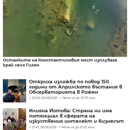
Останките на Константиновия мост изплуваха
край село Гиген
Откриха изложба по повод 150
години от Априлското въстание в
Обсерваторията в Рожен
22:06, 06.08.2026
Чете се за: 01:07 мин.
Илияна Йотова: Страна ни има
потенциал в сферата на
изкуствения интелект и бизнесът
забелязва тези перспективи
21:47, 06.08.2026
Чете се за: 01:25 мин.