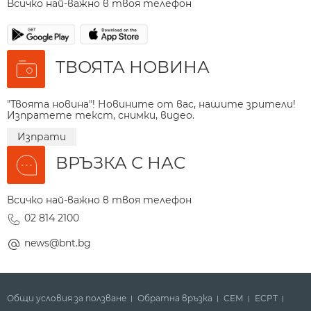
Всичко най-важно в твоя телефон
ТВОЯТА НОВИНА
"Твоята новина"! Новините от вас, нашите зрители!
Изпратете текст, снимки, видео.
Изпрати
ВРЪЗКА С НАС
Всичко най-важно в твоя телефон
02 814 2100
news@bnt.bg
Общи условия за ползване
Обратна връзка
СЕМ
ECPT