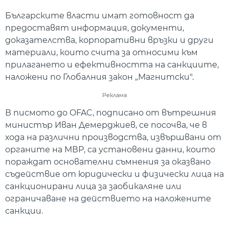
Българските власти имат готовност да
предоставят информация, документи,
доказателства, корпоративни връзки и други
материали, които счита за относими към
прилагането и ефективността на санкциите,
наложени по Глобалния закон „Магнитски".
Реклама
В писмото до OFAC, подписано от вътрешния
министър Иван Демерджиев, се посочва, че в
хода на различни производства, извършвани от
органите на МВР, са установени данни, които
пораждат основателни съмнения за оказвано
съдействие от юридически и физически лица на
санкционирани лица за заобикаляне или
ограничаване на действието на наложените
санкции.