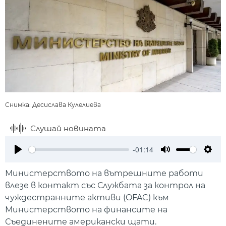
Снимка: Десислава Кулелиева
Слушай новината
-01:14
Play
Mute
Setti
Министерството на вътрешните работи
влезе в контакт със Службата за контрол на
чуждестранните активи (OFAC) към
Министерството на финансите на
Съединените американски щати.