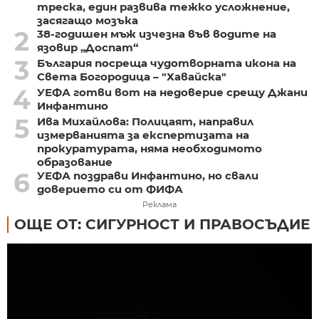
треска, един развива тежко усложнение,
засягащо мозъка
2
38-годишен мъж изчезна във водите на
язовир „Доспат“
3
България посреща чудотворната икона на
Света Богородица – "Хавайска"
4
УЕФА готви вот на недоверие срещу Джани
Инфантино
5
Ива Михайлова: Полицаят, направил
измерванията за експертизата на
прокуратурата, няма необходимото
образование
6
УЕФА поздрави Инфантино, но свали
доверието си от ФИФА
Реклама
ОЩЕ ОТ: СИГУРНОСТ И ПРАВОСЪДИЕ