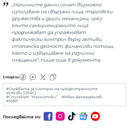
„Наличните данни сочат възможно
използване на свързани лица, търговски
дружества и други механизми, чрез
които санкционираните лица
продължават да упражняват
фактически контрол върху активи,
стопанска дейност, финансови потоци,
както и извършване на различни
плащания“, пише още в документа.
Сподели
#Службата за контрол на чуждестранните
активи (OFAC)
#Списъкът "Магнитски"
#Иван Демерджиев
#МВР
Последвайте ни