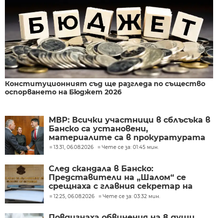
Конституционният съд ще разгледа по същество
оспорването на Бюджет 2026
МВР: Всички участници в сблъсъка в
Банско са установени,
материалите са в прокуратурата
13:31, 06.08.2026
Чете се за: 01:45 мин.
След скандала в Банско:
Представители на „Шалом“ се
срещнаха с главния секретар на
МВР
12:25, 06.08.2026
Чете се за: 03:32 мин.
Повдигнаха обвинения на 8 души