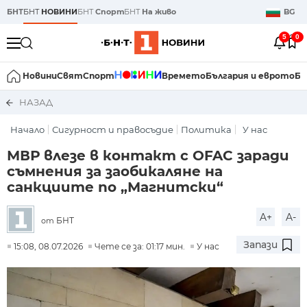
БНТ
БНТ
НОВИНИ
БНТ
Спорт
БНТ
На живо
BG
5
0
Новини
Свят
Спорт
Времето
България и еврото
Би
НАЗАД
Начало
Сигурност и правосъдие
Политика
У нас
МВР влезе в контакт с OFAC заради
съмнения за заобикаляне на
санкциите по „Магнитски“
A+
A-
БНТ
от
Запази
15:08, 08.07.2026
Чете се за: 01:17 мин.
У нас