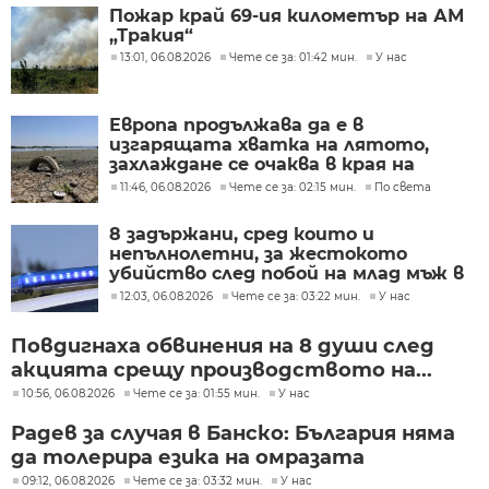
Пожар край 69-ия километър на АМ
„Тракия“
13:01, 06.08.2026
Чете се за: 01:42 мин.
У нас
Европа продължава да е в
изгарящата хватка на лятото,
захлаждане се очаква в края на
седмицата
11:46, 06.08.2026
Чете се за: 02:15 мин.
По света
8 задържани, сред които и
непълнолетни, за жестокото
убийство след побой на млад мъж в
Пловдив
12:03, 06.08.2026
Чете се за: 03:22 мин.
У нас
Повдигнаха обвинения на 8 души след
акцията срещу производството на...
10:56, 06.08.2026
Чете се за: 01:55 мин.
У нас
Радев за случая в Банско: България няма
да толерира езика на омразата
09:12, 06.08.2026
Чете се за: 03:32 мин.
У нас