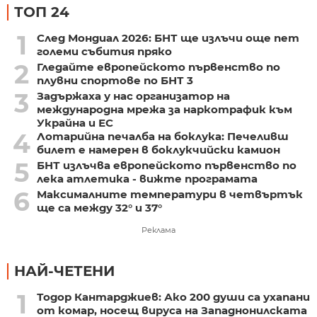
ТОП 24
1
След Мондиал 2026: БНТ ще излъчи още пет
големи събития пряко
2
Гледайте европейското първенство по
плувни спортове по БНТ 3
3
Задържаха у нас организатор на
международна мрежа за наркотрафик към
Украйна и ЕС
4
Лотарийна печалба на боклука: Печеливш
билет е намерен в боклукчийски камион
5
БНТ излъчва европейското първенство по
лека атлетика - вижте програмата
6
Максималните температури в четвъртък
ще са между 32° и 37°
Реклама
НАЙ-ЧЕТЕНИ
1
Тодор Кантарджиев: Ако 200 души са ухапани
от комар, носещ вируса на Западнонилската