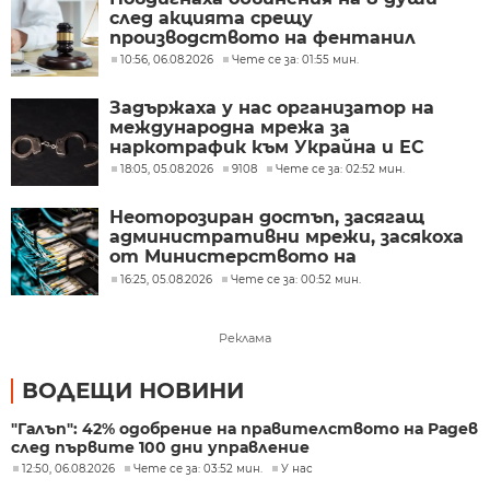
след акцията срещу
производството на фентанил
10:56, 06.08.2026
Чете се за: 01:55 мин.
Задържаха у нас организатор на
международна мрежа за
наркотрафик към Украйна и ЕС
18:05, 05.08.2026
9108
Чете се за: 02:52 мин.
Неоторозиран достъп, засягащ
административни мрежи, засякоха
от Министерството на
иновациите
16:25, 05.08.2026
Чете се за: 00:52 мин.
Реклама
ВОДЕЩИ НОВИНИ
"Галъп": 42% одобрение на правителството на Радев
след първите 100 дни управление
12:50, 06.08.2026
Чете се за: 03:52 мин.
У нас