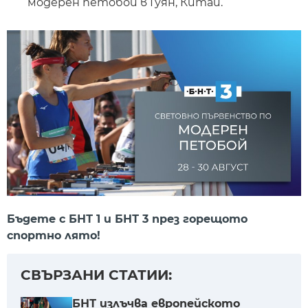
модерен петобой в Гуян, Китай.
Бъдете с БНТ 1 и БНТ 3 през горещото
спортно лято!
СВЪРЗАНИ СТАТИИ:
БНТ излъчва европейското