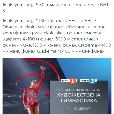
16 август, нед.: 9:30 ч. маратон жени и мъже БНТ
3
16 август, нед.: 21:30 ч. финали БНТ 1 и БНТ 3:
Овчарски скок - мъже финал, хвърляне на копие -
жени финал, дълъг скок - жени финал, смесена
щафета 4x100 м финал, 3000 м стипълчейз
финал - мъже, 1500 м - жени финал, щафета 4x400
м - жени финал, щафета 4x400 м - мъже финал