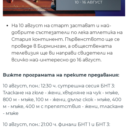
На 10 август на старт застават и най-
добрите състезатели по лека атлетика на
Стария континент. Първенството ще се
проведе в Бирмингам, а обществената
телевизия ще ви направи свидетели на
всичко най-интересно до 16 август.
Вижте програмата на преките предавания:
10 август, пон.: 12:30 ч. сутрешна сесия БНТ 3:
Тласкане на гюле - жени, хвърляне на чук - мъже,
800 м - мъже, 100 м - жени, дълъг скок - мъже, 400
м - мъже, 400 м с препятствия - жени, тласкане
- мъже
10 август, пон.: 21:00 ч. финали БНТ 1 и БНТ 3: