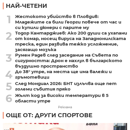
НАЙ-ЧЕТЕНИ
1
Жестокото убийство в Пловдив:
Младежите са били Георги повече от час и
си купили дюнери с парите му
2
Тодор Кантарджиев: Ако 200 души са ухапани
от комар, носещ вируса на Западнонилската
треска, един развива тежко усложнение,
засягащо мозъка
3
Румен Радев след заседание на Съвета по
сигурността: Дрон е нахлул в българското
въздушно пространство
4
До 38° утре, на места ще има валежи и
гръмотевици
5
След Мондиал 2026: БНТ излъчва още пет
големи събития пряко
6
Жълт код за високи температури в 5
области утре
Реклама
ОЩЕ ОТ: ДРУГИ СПОРТОВЕ