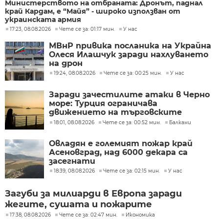
Министерството на отбраната: Дронът, паднал
край Кардам, е “Майя” - широко използван от
украинската армия
17:23, 08.08.2026
Чете се за: 01:17 мин.
У нас
МВнР привика посланика на Украйна
Олеся Илашчук заради нахлуването
на дрон
19:24, 08.08.2026
Чете се за: 00:25 мин.
У нас
Заради зачестилите атаки в Черно
море: Турция ограничава
движението на търговските
кораби
18:01, 08.08.2026
Чете се за: 00:52 мин.
Балкани
Овладян е големият пожар край
Асеновград, над 6000 декара са
засегнати
18:39, 08.08.2026
Чете се за: 02:15 мин.
У нас
Загуби за милиарди в Европа заради
жегите, сушата и пожарите
17:38, 08.08.2026
Чете се за: 02:47 мин.
Икономика