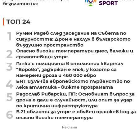
безплатно на:
ТОП 24
1
Румен Радев след заседание на Съвета по
сигурността: Дрон е нахлул в българското
въздушно пространство
2
Опасно високи температури днес, валежи и
гръмотевици утре
3
Гонка с полицията в столичния квартал
"Борово", задържан е мъж, у когото са
намерени дрога и 460 000 евро
4
БНТ излъчва европейското първенство по
лека атлетика - вижте програмата
5
Радослав Рибарски, ПП: Основният въпрос за
дрона е дали е случайност, или опит за удар
по критична инфраструктура
6
В 21 области за утре е обявен оранжев код за
опасно високи температури
Реклама