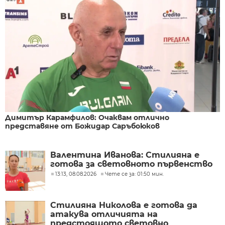
Димитър Карамфилов: Очаквам отлично
представяне от Божидар Саръбоюков
Валентина Иванова: Стилияна е
готова за световното първенство
13:13, 08.08.2026
Чете се за: 01:50 мин.
Стилияна Николова е готова да
атакува отличията на
предстоящото световно