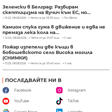
Зеленски в Белград: Разбирам
скептицизма на Вучич към ЕС, но...
15:22, 08.08.2026
Чете се за: 05:35 мин.
По света
Камион спука гума в движение и едва не
премаза лека кола на...
12:00, 08.08.2026
Чете се за: 01:07 мин.
У нас
Пожар изпепели две къщи в
бобошевското село Висока могила
(СНИМКИ)
13:29, 08.08.2026
Чете се за: 00:40 мин.
У нас
ПОСЛЕДВАЙТЕ НИ В
Facebook
Instagram
YouTube
TikTok
Google News
LinkedIn