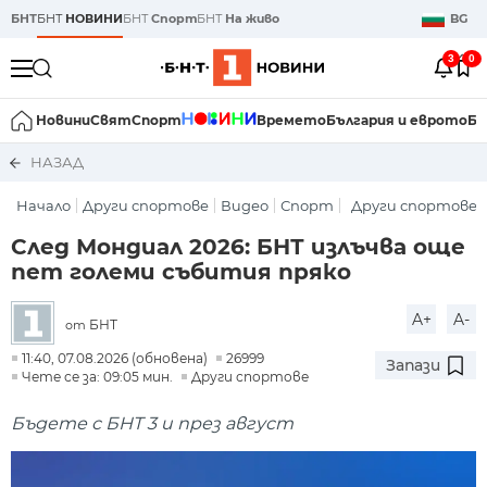
БНТ
БНТ
НОВИНИ
БНТ
Спорт
БНТ
На живо
BG
3
0
Новини
Свят
Спорт
Времето
България и еврото
Би
НАЗАД
Начало
Други спортове
Видео
Спорт
Други спортове
След Мондиал 2026: БНТ излъчва още
пет големи събития пряко
A+
A-
БНТ
от
11:40, 07.08.2026 (обновена)
26999
Запази
Чете се за: 09:05 мин.
Други спортове
Бъдете с БНТ 3 и през август