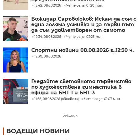
първенство по художествена
12:42, 08.08.2026
Чете се за: 01:20 мин.
гимнастика
Божидар Саръбоюков: Искам да съм с
една голяма усмивка и за първи път
да съм удовлетворен от самото
състезание
12:34, 08.08.2026
Чете се за: 02:25 мин.
Спортни новини 08.08.2026 г.,12:30 ч.
12:30, 08.08.2026
Гледайте световното първенство
по художествена гимнастика в
ефира на БНТ 1 и БНТ 3
11:55, 08.08.2026 (обновена)
Чете се за: 01:07 мин.
Реклама
ВОДЕЩИ НОВИНИ