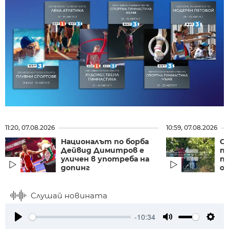
11:20, 07.08.2026
10:59, 07.08.2026
Националът по борба
О
Дейвид Димитров е
п
уличен в употреба на
по
допинг
о
Слушай новината
-10:34
Play
Mute
Setti