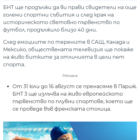
БНТ ще продължи да ви прави свидетели на още
големи спортни събития и след края на
историческото световно първенство по
футбол, продължило близо 40 дни.
След емоциите по терените в САЩ, Канада и
Мексико, обществената телевизия ще покаже
на живо битките за отличията в цели пет
спорта.
Реклама
От 31 юли до 16 август се пренасяме в Париж.
БНТ 3 ще излъчва на живо европейското
първенство по плувни спортове, което ще
се проведе във френската столица.