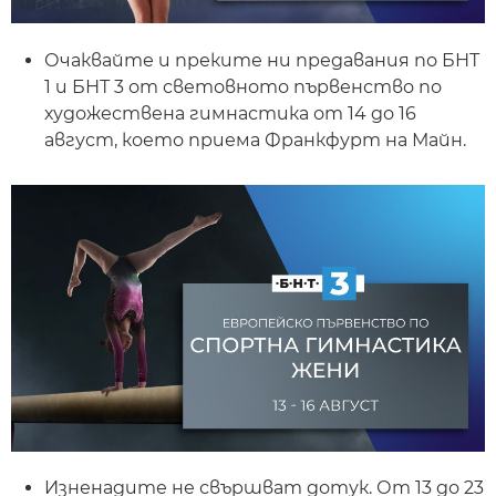
Очаквайте и преките ни предавания по БНТ
1 и БНТ 3 от световното първенство по
художествена гимнастика от 14 до 16
август, което приема Франкфурт на Майн.
Изненадите не свършват дотук. От 13 до 23