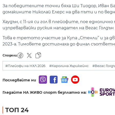
За победителите точни бяха Ши Тиодор, Иван Бар
домакините Николай Елерс на два пъти и по вед
Хаудън, с 11-ия си гол в плейофите, пое еднолич
изпреварвайки руския нападател на Вегас Голдън
Това е третото участие за Купа „Стенли“ и за дв
2023-а. Тимовете достигнаха до финал съответно 
Сподели
#Плейофи на НХЛ 2026
#Каролина Хърикейнс
#Вегас Голд
Последвайте ни
Гледайте НА ЖИВО спорт безплатно на:
ТОП 24