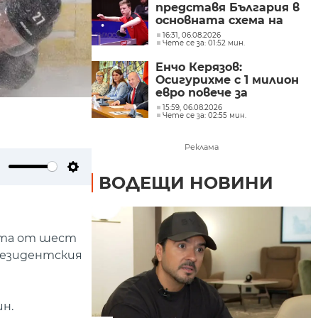
представя България в
основната схема на
WTT Contender
16:31, 06.08.2026
Чете се за: 01:52 мин.
Panagyurishte 2026
Енчо Керязов:
Осигурихме с 1 милион
евро повече за
младежките политики
15:59, 06.08.2026
Чете се за: 02:55 мин.
Реклама
ВОДЕЩИ НОВИНИ
ute
Settings
ията от шест
резидентския
н.