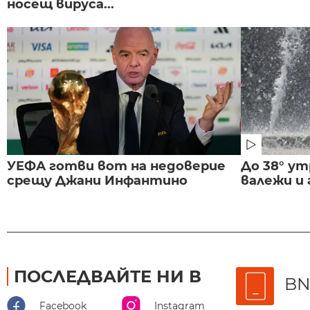
носещ вируса...
УЕФА готви вот на недоверие
До 38° ут
срещу Джани Инфантино
валежи и
ПОСЛЕДВАЙТЕ НИ В
BN
Facebook
Instagram