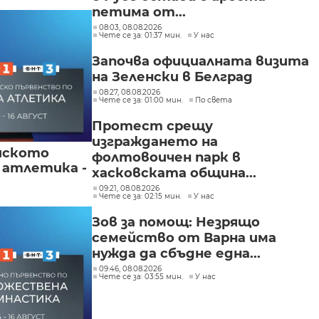
петима от...
08:03, 08.08.2026
Чете се за: 01:37 мин.
У нас
Започва официалната визита
на Зеленски в Белград
08:27, 08.08.2026
Чете се за: 01:00 мин.
По света
Протест срещу
изграждането на
йското
фолтовоичен парк в
 атлетика -
хасковската община...
09:21, 08.08.2026
Чете се за: 02:15 мин.
У нас
Зов за помощ: Незрящо
семейство от Варна има
нужда да сбъдне една...
09:46, 08.08.2026
Чете се за: 03:55 мин.
У нас