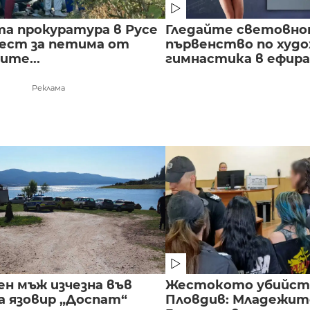
а прокуратура в Русе
Гледайте световн
рест за петима от
първенство по худ
ите...
гимнастика в ефира.
Реклама
ен мъж изчезна във
Жестокото убийст
а язовир „Доспат“
Пловдив: Младежите