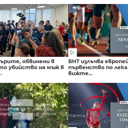
ърите, обвинени в
БНТ излъчва европе
о убийство на мъж в
първенство по лека
.
вижте...