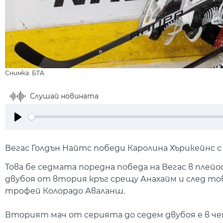
Снимка: БТА
Слушай новината
Play
Вегас Голдън Найтс победи Каролина Хърикейнс с 5
Това бе седмата поредна победа на Вегас в пле
двубоя от втория кръг срещу Анахайм и след т
трофей Колорадо Аваланш.
Вторият мач от серията до седем двубоя е в че