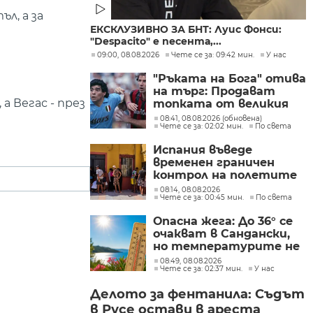
л, а за
ЕКСКЛУЗИВНО ЗА БНТ: Луис Фонси:
"Despacito" е песента,...
09:00, 08.08.2026
Чете се за: 09:42 мин.
У нас
"Ръката на Бога" отива
на търг: Продават
а Вегас - през
топката от великия
гол на Марадона
08:41, 08.08.2026 (обновена)
Чете се за: 02:02 мин.
По света
Испания въведе
временен граничен
контрол на полетите
и корабите
08:14, 08.08.2026
Чете се за: 00:45 мин.
По света
пристигащи от
Италия
Опасна жега: До 36° се
очакват в Сандански,
но температурите не
са рекордни
08:49, 08.08.2026
Чете се за: 02:37 мин.
У нас
Делото за фентанила: Съдът
в Русе остави в ареста