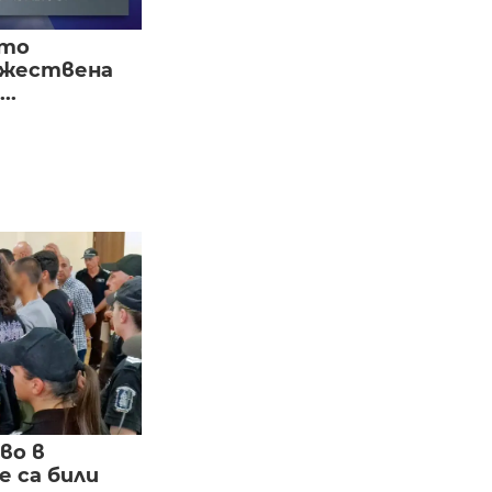
ото
ожествена
..
во в
 са били