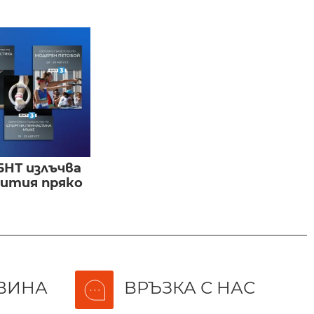
БНТ излъчва
бития пряко
ВИНА
ВРЪЗКА С НАС