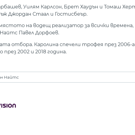
башев, Уилям Карлсон, Брет Хаудън и Томаш Хертъ
нъж Джордан Стаал и Гостисбеър.
но мястото на водещ реализатор за всички времена,
 Найтс Павел Дорфоев.
ата отбора. Каролина спечели трофея през 2006-а, 
през 2002 и 2018 година.
ън Найтс