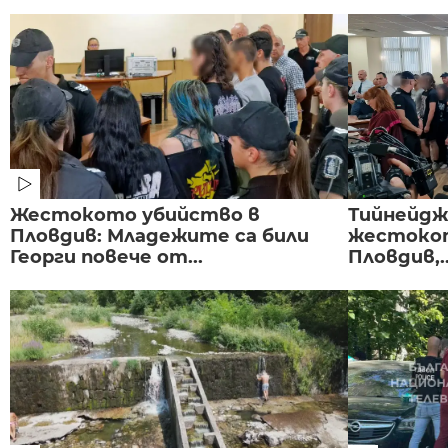
Жестокото убийство в
Тийнейдж
Пловдив: Младежите са били
жестокот
Георги повече от...
Пловдив,..