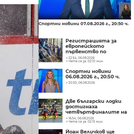
Спортни новини 07.08.2026 г., 20:50 ч.
Регистрацията за
европейското
първенство по
спускане на Витоша
22:54, 06.08.2026
Чете се за: 02:10 мин.
приключи
Спортни новини
06.08.2026 г., 20:50 ч.
20:50, 06.08.2026
Две български лодки
достигнаха
четвъртфиналите на
световното
16:54, 06.08.2026
Чете се за: 02:15 мин.
първенство по гребане
в Пловдив
Йоан Величков ще