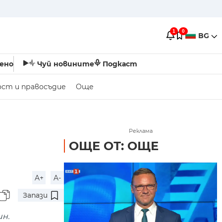
1
0
BG
ено
Чуй новините
Подкаст
ост и правосъдие
Още
Реклама
ОЩЕ ОТ: ОЩЕ
A+
A-
Запази
н.