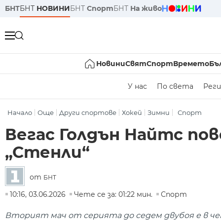
БНТ
БНТ
НОВИНИ
БНТ
Спорт
БНТ
На живо
Новини
Свят
Спорт
Времето
Бъ
У нас
По света
Реги
Начало
Още
Други спортове
Хокей
Зимни
Спорт
Вегас Голдън Найтс пов
„Стенли“
от
БНТ
10:16, 03.06.2026
Чете се за: 01:22 мин.
Спорт
Вторият мач от серията до седем двубоя е в че