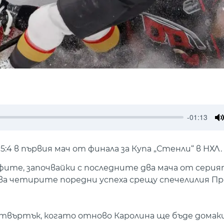
-01:13
M
:4 в първия мач от финала за Купа „Стенли“ в НХЛ.
йофите, започвайки с последните два мача от сер
ова четирите поредни успеха срещу спечелилия П
твъртък, когато отново Каролина ще бъде домаки