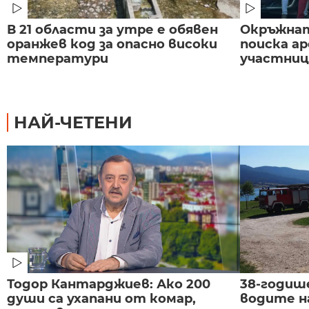
В 21 области за утре е обявен
Окръжнат
оранжев код за опасно високи
поиска а
температури
участниц
НАЙ-ЧЕТЕНИ
Тодор Кантарджиев: Ако 200
38-годиш
души са ухапани от комар,
водите н