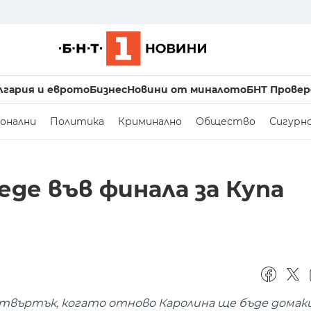
лгария и еврото
Бизнес
Новини от миналото
БНТ Провер
онални
Политика
Криминално
Общество
Сигурн
еде във финала за Купа
твъртък, когато отново Каролина ще бъде домаки