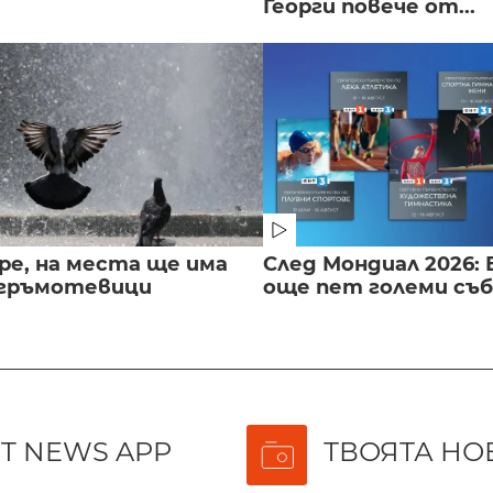
Георги повече от...
ре, на места ще има
След Мондиал 2026: 
 гръмотевици
още пет големи съ
T NEWS APP
ТВОЯТА НО